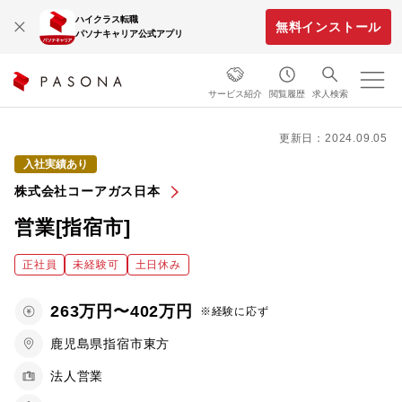
ハイクラス転職
無料インストール
パソナキャリア公式アプリ
サービス紹介
閲覧履歴
求人検索
更新日：2024.09.05
入社実績あり
株式会社コーアガス日本
営業[指宿市]
正社員
未経験可
土日休み
263万円〜402万円
※経験に応ず
鹿児島県指宿市東方
法人営業