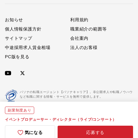
お知らせ
利用規約
個人情報保護方針
職業紹介の範囲等
サイトマップ
会社案内
中途採用求人賃金相場
法人のお客様
PC版を見る
パソナの転職エージェント【パソナキャリア】。非公開求人や転職ノウハウ
など転職に関する情報・サービスを無料で提供します。
副業制度あり
「パソナキャリア」は職業紹介優良事業者に認定されています。
※「パソナキャリア」は株式会社パソナが運営する人材紹介・採用支援サービスの名称です
イベントプロデューサー・ディレクター（ライブ/コンサート）
気になる
応募する
Copyright(C) All rights reserved by Pasona Inc.