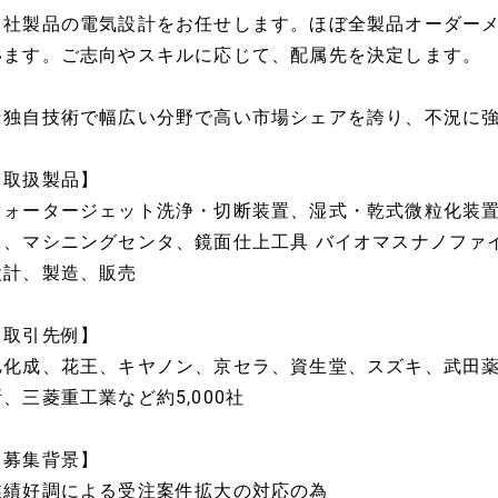
当社製品の電気設計をお任せします。ほぼ全製品オーダー
います。ご志向やスキルに応じて、配属先を決定します。
★独自技術で幅広い分野で高い市場シェアを誇り、不況に
【取扱製品】
ウォータージェット洗浄・切断装置、湿式・乾式微粒化装置
ト、マシニングセンタ、鏡面仕上工具 バイオマスナノファ
設計、製造、販売
【取引先例】
旭化成、花王、キヤノン、京セラ、資生堂、スズキ、武田
所、三菱重工業など約5,000社
【募集背景】
業績好調による受注案件拡大の対応の為