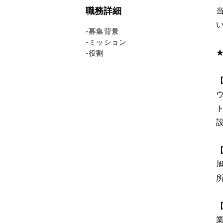
職務詳細
-募集背景
-ミッション
-役割