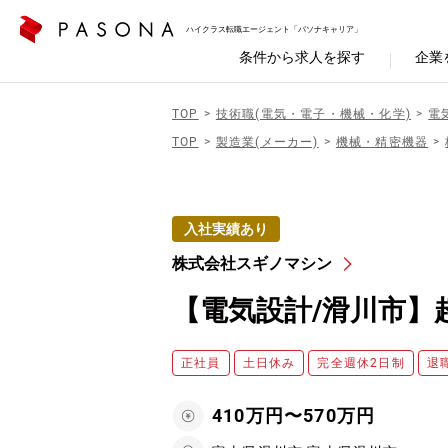
ハイクラス転職エージェント「パソナキャリア」
条件から求人を探す
企業
TOP
技術職(電気・電子・機械・化学)
電
TOP
製造業(メーカー)
機械・精密機器
入社実績あり
株式会社スギノマシン
【電気設計/滑川市】
正社員
土日休み
完全週休2日制
退
410万円〜570万円