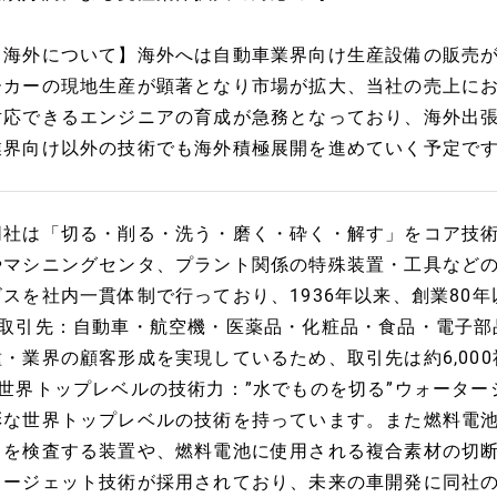
【海外について】海外へは自動車業界向け生産設備の販売
ーカーの現地生産が顕著となり市場が拡大、当社の売上にお
対応できるエンジニアの育成が急務となっており、海外出
業界向け以外の技術でも海外積極展開を進めていく予定で
同社は「切る・削る・洗う・磨く・砕く・解す」をコア技
やマシニングセンタ、プラント関係の特殊装置・工具など
ビスを社内一貫体制で行っており、1936年以来、創業80
■取引先：自動車・航空機・医薬品・化粧品・食品・電子部
種・業界の顧客形成を実現しているため、取引先は約6,000
■世界トップレベルの技術力：”水でものを切る”ウォータ
彩な世界トップレベルの技術を持っています。また燃料電
クを検査する装置や、燃料電池に使用される複合素材の切
タージェット技術が採用されており、未来の車開発に同社