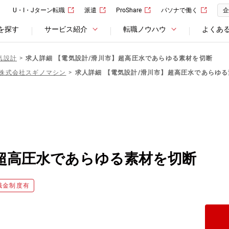
U・I・Jターン転職
派遣
ProShare
パソナで働く
企
を探す
サービス紹介
転職ノウハウ
よくあ
気設計
求人詳細 【電気設計/滑川市】超高圧水であらゆる素材を切断
株式会社スギノマシン
求人詳細 【電気設計/滑川市】超高圧水であらゆ
超高圧水であらゆる素材を切断
職金制度有