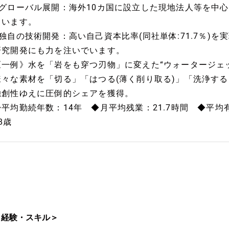
■グローバル展開：海外10カ国に設立した現地法人等を中
ています。
■独自の技術開発：高い自己資本比率(同社単体:71.7％)
研究開発にも力を注いでいます。
《一例》水を「岩をも穿つ刃物」に変えた“ウォータージェ
様々な素材を「切る」「はつる(薄く削り取る)」「洗浄す
独創性ゆえに圧倒的シェアを獲得。
◆平均勤続年数：14年 ◆月平均残業：21.7時間 ◆平均
8歳
＜経験・スキル＞