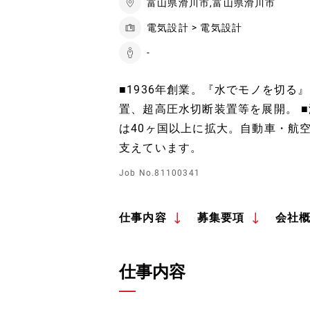
富山県滑川市,富山県滑川市
電気設計 > 電気設計
-
■1936年創業。『水でモノを切
置、超高圧水切断装置等を展開。 ■
は40ヶ国以上に拡大。自動車・航
支えています。
Job No.81100341
仕事内容
募集要項
会社
仕事内容