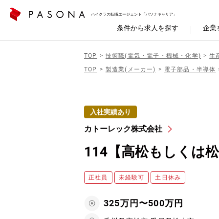
ハイクラス転職エージェント「パソナキャリア」
条件から求人を探す
企業
TOP
技術職(電気・電子・機械・化学)
生
TOP
製造業(メーカー)
電子部品・半導体
入社実績あり
カトーレック株式会社
114【高松もしくは
正社員
未経験可
土日休み
325万円〜500万円