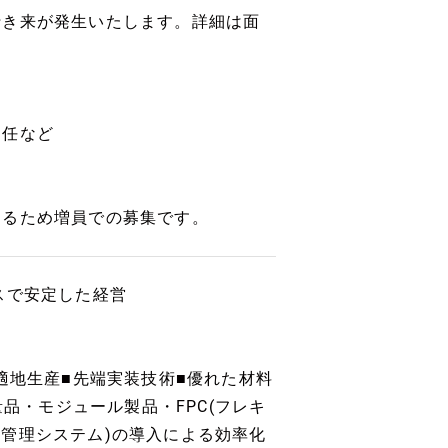
行き来が発生いたします。詳細は面
赴任など
するため増員での募集です。
スで安定した経営
適地生産■先端実装技術■優れた材料
量品・モジュール製品・FPC(フレキ
生産管理システム)の導入による効率化