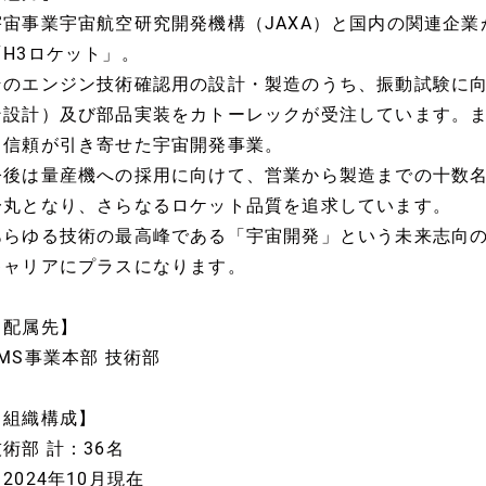
宇宙事業宇宙航空研究開発機構（JAXA）と国内の関連企
「H3ロケット」。
そのエンジン技術確認用の設計・製造のうち、振動試験に
ン設計）及び部品実装をカトーレックが受注しています。
と信頼が引き寄せた宇宙開発事業。
今後は量産機への採用に向けて、営業から製造までの十数
一丸となり、さらなるロケット品質を追求しています。
あらゆる技術の最高峰である「宇宙開発」という未来志向
キャリアにプラスになります。
【配属先】
EMS事業本部 技術部
【組織構成】
技術部 計：36名
2024年10月現在