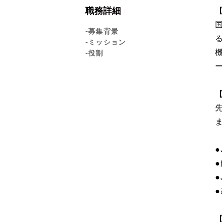
職務詳細
-募集背景
-ミッション
-役割