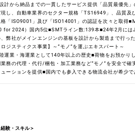
■設計から納品までの一貫したサービス提供「品質最優先」
実現し、自動車業界のセクター規格「TS16949」、品質
格「ISO9001」及び「ISO14001」の認証を次々と取得■Manufact
0 for 2024）国内5位■SMTライン数:139本■24年2
め、弊社がメインエンジンの基板を設計から製造まで行っ
【ロジスティクス事業】～”モノ”を運ぶエキスパート～
■陸運業・海運業として140年以上の歴史■荷物をお預かり
関業務の代理・代行/梱包・加工業務など”モノ”を安全で
リューションを提供■国内でも参入できる物流会社が希少で
＜経験・スキル＞