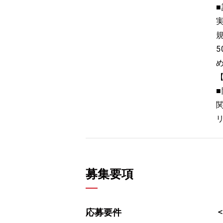
規
5
募集要項
応募要件