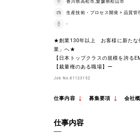
香川県高松市,愛媛県松山市
生産技術・プロセス開発 > 品質管
-
★創業130年以上 お客様に新た
業」へ★
【日本トップクラスの規模を誇るE
【裁量権のある職場】ー
Job No.81123152
仕事内容
募集要項
会社
仕事内容