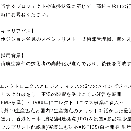
担当するプロジェクトや進捗状況に応じて、高松⇔松山の
接時にお尋ねください。
【キャリアパス】
本ポジション領域のスペシャリスト、技術部管理職、海外
【採用背景】
宇宙航空案件の技術者の高齢化が進んでおり、後任を育成
■エレクトロニクスとロジスティクスの2つのメインビジネ
※リスク分散をし、不況の影響を受けにくい経営を展開
【EMS事業】～1980年にエレクトロニクス事業に参入～
■海外10生産拠点と国内2生産拠点のメリットを活かした最
調達力、香港と日本に部品調達拠点(IPO)を設置■多品種少
シブルプリント配線板)実装にも対応■K-PICS(自社開発 