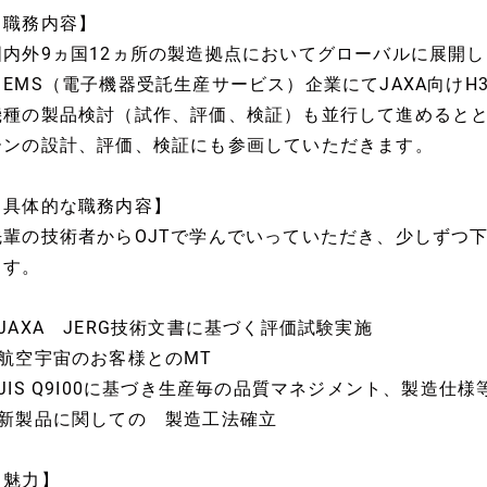
【職務内容】
国内外9ヵ国12ヵ所の製造拠点においてグローバルに展開
るEMS（電子機器受託生産サービス）企業にてJAXA向け
機種の製品検討（試作、評価、検証）も並行して進めると
ーンの設計、評価、検証にも参画していただきます。
【具体的な職務内容】
先輩の技術者からOJTで学んでいっていただき、少しずつ
ます。
●JAXA JERG技術文書に基づく評価試験実施
●航空宇宙のお客様とのMT
●JIS Q9I00に基づき生産毎の品質マネジメント、製造仕
●新製品に関しての 製造工法確立
【魅力】