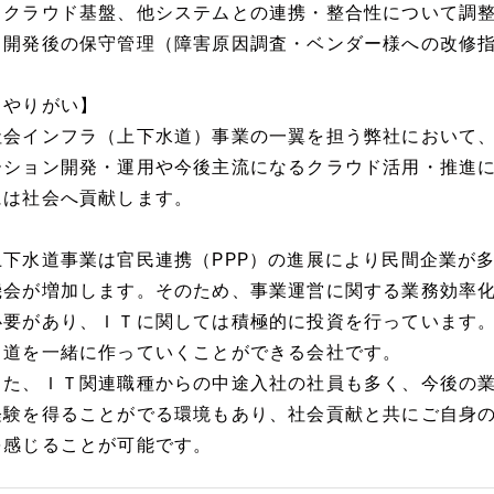
・クラウド基盤、他システムとの連携・整合性について調
・開発後の保守管理（障害原因調査・ベンダー様への改修
【やりがい】
社会インフラ（上下水道）事業の一翼を担う弊社において、
ーション開発・運用や今後主流になるクラウド活用・推進
には社会へ貢献します。
上下水道事業は官民連携（PPP）の進展により民間企業が
機会が増加します。そのため、事業運営に関する業務効率
必要があり、ＩＴに関しては積極的に投資を行っています
き道を一緒に作っていくことができる会社です。
また、ＩＴ関連職種からの中途入社の社員も多く、今後の
経験を得ることがでる環境もあり、社会貢献と共にご自身
を感じることが可能です。