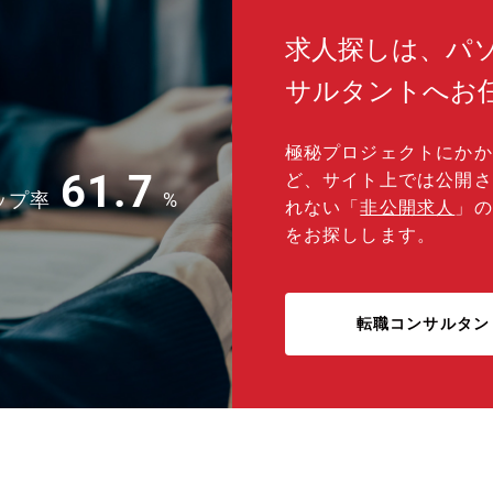
求人探しは、パ
サルタントへお
極秘プロジェクトにかか
61.7
ど、サイト上では公開さ
ップ率
%
れない「
非公開求人
」の
をお探しします。
転職コンサルタン