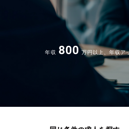
800
年収
万円以上、年収ア