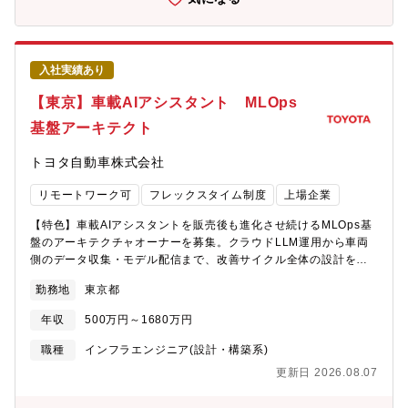
成や、仕様開発、日程管理など様々な業務を通じて成長が約束さ
拡大し、企業の業務変革を強力にバックアップしています。 ■自
れるポジションです。リモート勤務も多く、勤務地は応相談で
己資本比率約60％を誇る健全な財務状況自己資本比率は総資産に
す。 ■本求人の想定役割：メンバー・チームリーダー・マネージ
占める自己資本の割合を示し、一般的にこの比率が高いほど経営
ャー【職場イメージ・職場ミッション】＜職場イメージ＞比較的
の安全度が高いことを示します。三菱総研DCSは自己資本比率約
入社実績あり
新しい領域のため20～30代の若い社員が多く、上司・同僚とも気
60％と国内トップクラスの健全な財務状況を誇ります。 ■多様な
軽に話せる雰囲気です。また、問題を一人で抱え込まず、チーム
業種・業界への幅広いマーケット展開金融業界だけでなく、銀行
【東京】車載AIアシスタント MLOps
ワークで解決していく文化があります。＜室のミッション＞自動
で培ったノウハウを活かし、クレジットカード業界、一般事業法
基盤アーキテクト
運転・先進安全システムに関連する、地図連携業務・標識認識ア
人まで、多様な業種・業界のマーケットを対象としています。 ■
プリケーション開発・ソフトウェアアップデート（OTA含む）、
国内トップのプロジェクト遂行力ケーススタディに基づいてまと
トヨタ自動車株式会社
HMI開発（UI/UX開発）、データ活用（プライバシーガバナンス含
められた、製品とサービス開発のための「プロセス成熟度モデ
む）といった多岐にわたる業務から、新しい価値を創造し、お客
ル」CMMIの「レベル5」を達成。現在、最上位のレベル5を達成
リモートワーク可
フレックスタイム制度
上場企業
様や社会に貢献することを目指します。当該業務では、業務上、
した国内企業は6社であり、その内、全社範囲で取り組む企業はわ
米国の輸出規制強化に関する情報を扱うため、個人ごとに情報へ
ずか2社。2,000人を超える規模の企業では同社のみです。 ■社員
【特色】車載AIアシスタントを販売後も進化させ続けるMLOps基
のアクセス権を管理するなど、情報管理の徹底を図っています。
を支える働き方改革プロジェクトを推進「仕事の質アップ・ゆと
盤のアーキテクチャオーナーを募集。クラウドLLM運用から車両
【やりがい・PR】＜やりがい＞非常に新しい領域のため、若い人
りアップ・健康アップ」の実現によりワークライフバランスの向
側のデータ収集・モデル配信まで、改善サイクル全体の設計をリ
でも自らの考えをぶつけ、多くの関係者をリードし、大きな仕事
上を図る活動「E-タイム運動」をはじめ、「ノー残業デー」や
ードいただきます。【概要】トヨタはモビリティカンパニーへの
をすることもできます。世界中の多くのお客様に、世界トップレ
「フレックスタイム制」なども取り入れ、社員が働きやすい環境
勤務地
東京都
変革に向け、車載AIアシスタントを中心としたソフトウェアサー
ベルのシステムをお届けすることが可能であり、グローバルに活
づくりを心がけています。また、仕事と子育ての両立支援の一環
ビスの開発を推進しています。本ポジションは、その改善サイク
躍ができ、社会に対して影響の大きい重要な仕事です。＜PR＞本
年収
500万円～1680万円
でプラチナくるみんも取得。男女関係なく活躍できる環境作りに
ル全体（クラウド側のLLM運用から、車両側のテレメトリ収集・
領域は自動車メーカーに限らず、多数のIT/ソフト系企業が参入
取り組んでいます。
モデル配信まで）のアーキテクチャオーナーです。個別コンポー
職種
インフラエンジニア(設計・構築系)
し、競争が激化しています。本職種は先行開発・製品化開発であ
ネントの実装ではなく、改善サイクルという「仕組みそのもの」
り、自動車独特の技術だけではなく、他業種からも参加しやすい
更新日 2026.08.07
の設計と、それを組織に定着させることに責任を持ちます。【詳
業務内容になっており、世界中のステークホルダーとの仕事が待
細】・クラウドLLM運用基盤の全体アーキテクチャ設計（モデル
っています。【採用の背景】自動運転・先進安全領域の競争激化