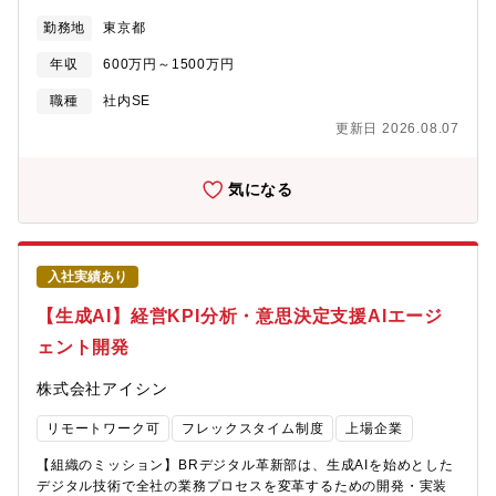
設定しております。【業務内容】以下、共通業務をベースとして
勤務地
東京都
①②いずれかの業務をお任せいたします。[共通]・金融業務におけ
る部門・業務を横断した立場でのAI利活用した顧客向けサービ
年収
600万円～1500万円
ス、または業務効率化ツールの企画立案、PoC推進、開発推進・
施策推進に当たって、社内の関係各部との折衝や合意形成・パー
職種
社内SE
トナー企業やベンダとのステークスホルダーとの折衝、合意形成
更新日 2026.08.07
①プロジェクト企画・PoC・AIを含む、新技術ソリューション群
の最適解を提案しプロジェクトを組成・PoC計画の立案と遂行管
理・PoC実施に当たっての関係先部署との折衝②本番開発・既存
気になる
or 新規システムへのAI機能部分の要件定義を行い、開発部署もし
くはベンダと連携しながら設計・開発・試験を推進・AI特有のリ
スク評価とそれぞれの対策をシステム面・プロセス面で実施・IT
システムとして機能・非機能の要件定義と品質担保を実施【所属
入社実績あり
部署】デジタルソリューション部 AI・ソリューションGr
【生成AI】経営KPI分析・意思決定支援AIエージ
ェント開発
株式会社アイシン
リモートワーク可
フレックスタイム制度
上場企業
【組織のミッション】BRデジタル革新部は、生成AIを始めとした
デジタル技術で全社の業務プロセスを変革するための開発・実装