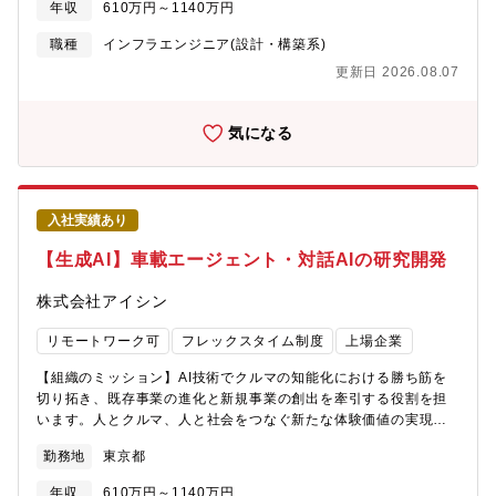
年収
610万円～1140万円
業を通じて社会に貢献してまいります。【募集背景】製品競争力
向上・新サービス創出にあたり、AI・データ分析技術による開発
職種
インフラエンジニア(設計・構築系)
力の強化を進めていますが、その実現にはデータを資産化するデ
更新日 2026.08.07
ータ基盤、活用を促進するMLOps環境の構築が必須です。アイシ
ンでは、横展開が可能な各種環境・基盤を提供するため、自動車
業界の経験のみならず、異業種にてクラウド・データ基盤に関す
気になる
る豊富な知見・経験をお持ちの方を広くお迎えし、さらなる組織
力の強化を図ってまいります。【業務のやりがい】【アイシンの
データサイエンティストとして働く魅力】●自動運転やスマートフ
ァクトリーなど、社会的意義の大きな開発テーマに挑戦大都市の
入社実績あり
渋滞や、交通弱者問題など、自動運転には社会課題の解消への期
待が寄せられています。自動運転を世界中に普及させるには様々
【生成AI】車載エージェント・対話AIの研究開発
な機能の進化が必要です。例えば、乗員の状態を確認し車内で快
適に過ごす機能など走行制御だけではない機能が求められます。
株式会社アイシン
また、全世界への普及には、価格の適性化を果たす製造プロセス
改革を、スマートファクトリーで実現することも欠かせません。
リモートワーク可
フレックスタイム制度
上場企業
ここに、人工知能開発によるブレイクスルーが求められていま
す。自動車に使用される重要な技術を提供しているのは、私たち
【組織のミッション】AI技術でクルマの知能化における勝ち筋を
サプライヤー。私たちが未来のモビリティ社会の技術を担ってい
切り拓き、既存事業の進化と新規事業の創出を牽引する役割を担
くと言っても過言ではありません。社会的意義が大きなプロジェ
います。人とクルマ、人と社会をつなぐ新たな体験価値の実現に
クトに最前線で携わっていただけます。●社会を変える開発テーマ
向け、対話AIを中心とするHMI領域の先行開発に取り組んでいま
勤務地
東京都
に携わることで、実現できる技術者としての成長自動車業界に訪
す。【募集背景】近年、生成AIの進化により、車は単なる移動手
れるCASE（自動運転、コネクティッドカー、シェアリング、電動
段や操作対象ではなく、ユーザーの状況や意図を理解し、自ら判
年収
610万円～1140万円