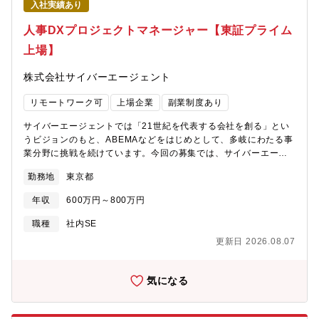
タイム制度導入、えるぼし」「くるみん」の各認定等ワークライ
入社実績あり
報システム関係会社）や社外ベンダーと協力・連携しながら、空
フバランスを整えた働き方が可能です。・パソナから入社実績が
領域の事業を支えるICTインフラを継続的に高度化していくことが
人事DXプロジェクトマネージャー【東証プライム
多数あり、選考フローを熟知しておりますので、内定まで丁寧に
ミッションとなります。【具体的には】（１） 共通ICTインフラ
フォロー致します。
上場】
の企画・計画空領域で共通利用する情報通信インフラについて、
現状の課題と将来の事業展開を踏まえたうえで企画・計画を行い
株式会社サイバーエージェント
ます。・空領域各拠点（豊洲・昭島・相馬・瑞穂・鶴ヶ島・呉2・
横浜）の業務実態・設備・運用状況の把握・ネットワーク、サー
リモートワーク可
上場企業
副業制度あり
バ、クライアント端末（PC・タブレット等）の標準化方針の検
討・全社IT施策・セキュリティ方針を踏まえた空領域向けの具体
サイバーエージェントでは「21世紀を代表する会社を創る」とい
施策の立案（２）システム導入・整備（展開）のプロジェクトマ
うビジョンのもと、ABEMAなどをはじめとして、多岐にわたる事
ネジメント企画・計画したICTインフラ施策を、各拠点・各部署に
業分野に挑戦を続けています。今回の募集では、サイバーエージ
展開していく際のプロジェクト推進を担います。・具体的な導入
ェントグループ全体の持続的成長を支えるため、人事業務のシス
計画（スケジュール・体制・予算）の策定・IHIエスキューブや社
勤務地
東京都
テム化やデータ化を推進し、経営と現場の最適な意思決定を支援
外ベンダーとの協業による設計・構築・試験の推進・各拠点の業
するプロジェクトマネージャー／プロダクトマネージャーを募集
務部門（工場、生産部門、防衛関連部門など）との調整・折衝
年収
600万円～800万円
します。【具体的な業務内容】■人事業務のシステム化・業務最適
（３） 運用管理・改善活動導入したICTインフラおよび関連端末
化・給与計算、勤怠管理などの労務領域におけるシステム導入・
職種
社内SE
について、安定稼働を維持するための運用管理と継続的な改善を
運用支援・現場ヒアリングを通じた業務フローの可視化・改善提
行います。・ネットワーク、サーバ、クライアント端末の運用状
更新日 2026.08.07
案■情報システム部門と連動した大規模プロジェクトへの参画・人
況のモニタリングと障害対応・アカウント管理、認証方式の運用
事給与システム刷新に向けた要件整理・PM補佐・システム導入に
設計・ルール策定・セキュリティパッチ適用や脆弱性対応などの
伴う現場調整やチェンジマネジメント■経営層や人事部門との連携
気になる
定常運用（４）情報セキュリティ施策の立案・展開特にセキュリ
による制度設計・データ活用・人事データを活用したレポーティ
ティ関連施策が多い領域であり、最新の技術・施策を空領域へ浸
ング・分析支援 ・組織戦略や働き方改革への貢献【本ポジション
透させていく役割が求められます。・多要素認証、パスワードレ
の魅力】■一気通貫で全体最適を牽引するやりがい採用・労務など