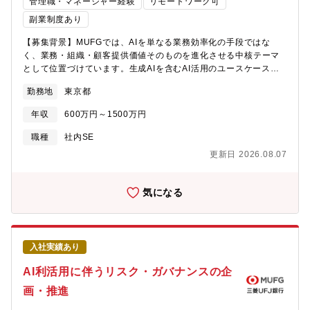
管理職・マネージャー経験
リモートワーク可
ング、見積根拠の提示、AIエージェントによる見積効率化【図面
副業制度あり
特徴抽出】品番・形状特徴・寸法の自動認識、類似検索に最適化
した特徴量設計【検索精度の継続改善】フィードバックループ設
【募集背景】MUFGでは、AIを単なる業務効率化の手段ではな
計、特徴量・類似度指標のチューニング、類似根拠の可視化【チ
く、業務・組織・顧客提供価値そのものを進化させる中核テーマ
ーム連携】業務部門・外部パートナーとの要件調整【語学】
として位置づけています。生成AIを含むAI活用のユースケース拡
TOEIC550点以上を歓迎（TOEICスコアに限定せず、同等の語学
大が進むなか、各業務部門の課題や構想を起点に、AI導入のアイ
力があれば歓迎します）●業務での英語使用メール／ほとんどない
勤務地
東京都
ディアを具体化・評価し、実行可能な施策として着実に推進して
資料・文書読解／時々ある電話会議・商談／ほとんどない駐在／
いくことが重要になっています。本ポジションでは、行内各部室
年収
600万円～1500万円
基本的にない
と密接に連携しながら、業務へのAI導入アイディアの発掘・整
理・評価を行い、導入支援の実施可否を判断するとともに、必要
職種
社内SE
に応じて関係部門やパートナー企業を巻き込みながら施策の推進
更新日 2026.08.07
を担っていただける方を募集します。【業務内容】・行内各部室
からのAI導入アイディアの募集、ヒアリング、課題整理、ユース
ケース具体化・業務課題、期待効果、実現性、リスク等の観点か
気になる
らAI導入アイディアを評価し、導入支援の実施可否を判断・関係
各部、データサイエンティスト、エンジニア、パートナー企業を
はじめとしたステークホルダーとの折衝、合意形成、施策推進・
グループ会社やパートナー企業への発注・連携を含めたプロジェ
入社実績あり
クトマネジメント・AI導入施策の推進にあたり、必要に応じてリ
スク管理部署等と連携し、リスク・ガバナンス面の論点整理や対
AI利活用に伴うリスク・ガバナンスの企
応を実施【所属部署】デジタルソリューション部 AI・ソリューシ
画・推進
ョンGr