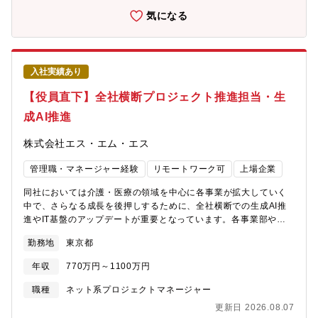
ます。また、3,000行以上の中規模Pythonアプリケーションのア
くりを加速自動運転／ADAS／コックピット領域ではAI活用が急速
気になる
ーキテクチャ設計・機能追加・リファクタリング、共同開発環境
に拡大しています。同時に、車載AIには学習し続ける仕組みが不
でのコード品質管理、ロギング設計と運用改善まで手掛けます。■
可欠となりました。そのために：ViT/VLMなどのビジョンモデル
扱うサービス当社はカーテン、壁装材、床材、椅子生地、カーペ
LLM/SLMを活用したAIエージェントMLOps/データ分析基盤クラ
ットなど多彩なインテリア商材の流通に強みを持ち、空間デザイ
ウド連携基盤AI向け車載ソフトアーキテクチャこれらを統合して
入社実績あり
ンや設計施工も手掛けています。■組織構成新設されたSCM統括
構築する専門チームを拡大中です。【職場情報】 ①組織ミッショ
室で、全社の業務改革に直結するデータ活用を推進します。■業務
ンと今後の方向性制御システム開発部は、クルマ軸(ADAS/AD次
【役員直下】全社横断プロジェクト推進担当・生
の魅力サプライチェーン全体の最適化に直結する領域で、データ
世代システム)製品領域と、ヒト軸(コックピットやキャビン内乗員
成AI推進
分析・アプリ開発の専門性を活かしつつ、経営視点の提案や新規
側監視システム)製品領域をスコープとした先行開発を担う部署で
施策の立案に挑戦できます。■教育体制OJTやチーム内での知見共
す。先行開発というポジション特性上、スピード感を維持しなが
株式会社エス・エム・エス
有、最新技術情報へのアクセスなど成長を後押しする環境があり
ら、後工程である量産開発に繋がる業務品質の維持確保の両立が
ます。■就業環境19:00にPC自動シャットダウン、フレックス制、
チャレンジングな課題となります。業務領域はシステム開発・ソ
管理職・マネージャー経験
リモートワーク可
上場企業
リモートワーク併用可。関西オフィスは日経ニューオフィス賞受
フトウェア開発に加え、AI(人工知能及び機械学習)の利用もスコー
賞。産育休・短時間勤務制度なども整備。■想定されるキャリアパ
プであり、幅広い業務ドメインで活躍頂けます。②組織構成◎部
同社においては介護・医療の領域を中心に各事業が拡大していく
スSCM領域のスペシャリストからデータ戦略推進リーダー、DX推
としては約150名の組織です◎キャリア入社比率は 約25％家電
中で、さらなる成長を後押しするために、全社横断での生成AI推
進のコア人材への成長が可能です。■企業の特徴/魅力江戸時代創
メーカーや半導体メーカーからの入社者が多く在籍しています。
進やIT基盤のアップデートが重要となっています。各事業部やコ
業の老舗専門商社で、長期就業を志向する方が多く、離職率
当社は、業務プロセスや社内ルールなどが整備されているという
ーポレート部門、エンジニア等と連携を取り、様々な視点で物事
2.8%、平均勤続15.8年と定着率も高い環境です。
声を聞きます。一方で新たな視点や技術力で業務プロセスの改廃
勤務地
東京都
を進めていける方、関係者を巻き込みながら、全社横断でのプロ
が期待されています。◎勤務地は、東京・愛知があり、リモート
ジェクトを推進し、改善活動を前に進めていける方を募集してい
年収
770万円～1100万円
勤務を併用し、場所にとらわれない形で業務を推進できます。
ます。【配属部署】経営管理本部経営インフラ部 ITインフラサー
ビスグループへの配属を想定しております。少数精鋭の組織とな
職種
ネット系プロジェクトマネージャー
っており、それぞれが各PJをリードしつつ、連携をしながら全社
更新日 2026.08.07
に関わるプロジェクトを推進しています。【ミッション】「テク