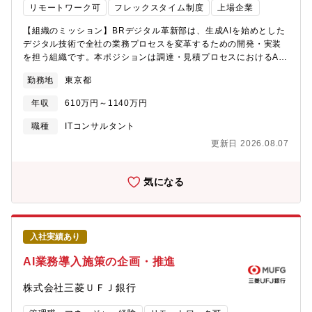
リモートワーク可
フレックスタイム制度
上場企業
ジェントの設計【AIレビュー】設計文書に対するAI自動レビュー
機能の設計・実装・精度改善【チーム連携】業務部門・外部パー
【組織のミッション】BRデジタル革新部は、生成AIを始めとした
トナーとの要件調整【語学】TOEIC550点以上を歓迎（TOEICス
デジタル技術で全社の業務プロセスを変革するための開発・実装
コアに限定せず、同等の語学力があれば歓迎します）●業務での英
を担う組織です。本ポジションは調達・見積プロセスにおけるAI
語使用メール／ほとんどない資料・文書読解／時々ある電話会
エージェント開発チームへの配属を想定しており、図面類似検索
議・商談／ほとんどない駐在／基本的にない
勤務地
東京都
と見積プロセスの自動化に関する技術開発を担っていただきま
す。【募集背景】年間数万件規模の調達見積業務において、数百
年収
610万円～1140万円
万品番規模の図面資産から類似図面を選定し、過去実績に基づく
見積を行っています。図面類似検索の高精度化と見積プロセスの
職種
ITコンサルタント
自動化により、調達業務の大幅な効率化・標準化が見込まれるこ
更新日 2026.08.07
とから、この変革を加速するため、マルチモーダルAIを活用した
調達プロセス高度化の領域で即戦力となる人材を募集します。
【業務のやりがい】・数百万品番規模の図面資産を対象に、類似
気になる
検索・自動認識を実現する技術的チャレンジ・調達見積業務の大
幅な効率化・標準化という、全社的に波及効果の大きいテーマ・
年間数万件規模の実業務に適用されるため、技術改善の効果を定
量的に実感できる開発環境【職務内容】調達見積プロセスにおけ
入社実績あり
る図面類似検索・見積プロセス自動化の技術開発を担当。図面か
らの特徴抽出・大規模品番の類似検索エンジン構築・過去見積実
AI業務導入施策の企画・推進
績を活用した見積支援など、調達プロセスの高度化を推進しま
す。【具体的な業務内容】【大規模類似検索】数百万品番規模の
株式会社三菱ＵＦＪ銀行
図面に対する形状特徴量ベースの類似検索エンジン構築、検索精
度の評価・改善【見積支援AI】類似図面と過去見積実績のマッチ