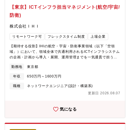
や、新たなICTシステム開発の構想検討・プロジェクト計画策定・
【東京】ICTインフラ担当マネジメント(航空/宇宙/
要件定義段階から構築、システム導入による事業効果の検証・評
防衛)
価、効果刈り取りまでを実施できます。■人材育成に注力してお
り、希望すれば、教育・研修への参加、海外プロジェクトへの参
株式会社ＩＨＩ
画機会があり、成長できるチャンスが広がっています。※機械学
習・深層学習・オペレーションズリサーチ・自然言語技術他【募
リモートワーク可
フレックスタイム制度
上場企業
集背景】三菱重工グループでは、事業環境の不確実性が高まる
中、製品の競争力強化とバリューチェーン全体の最適化を通じた
【期待する役割】IHIの航空・宇宙・防衛事業領域（以下「空領
事業変革が求められています。事業内外に蓄積されたデータや知
域」）において、領域全体で共通利用されるICTインフラシステム
見を横断的に活用し、DX・AIによって価値創出スピードを高める
の企画・計画から導入・展開、運用管理までを一気通貫で担うシ
ことが重要なテーマです。デジタルインテリジェンス研究開発部
ステムエンジニア兼マネジメントポジションです。空領域では、
は、DX・AI活用を担う研究開発部門として多様な事業・製品を支
勤務地
東京都
複数拠点（豊洲・昭島・相馬・瑞穂・鶴ヶ島・呉2・横浜）の事務
援してきました。高度化・複雑化するニーズに対し、事業部と伴
所および工場が連携し、高度な技術と品質が求められる事業を推
走し課題解決を推進する人材を募集しています。【同社につい
年収
650万円～1600万円
進しています。これらを支える共通ICTインフラは、業務効率や生
て】・三菱グループの創業者岩崎彌太郎は政府より工部省長崎造
産性、さらには情報セキュリティやコンプライアンスを左右する
職種
ネットワークエンジニア(設計・構築系)
船局を借り受け、長崎造船所と命名して造船事業を開始したこと
重要な基盤であり、本ポジションはその中核を担います。当部署
を契機に1884年に創業した同社は発電プラントなどの社会インフ
更新日 2026.08.07
は、空領域内で共通的に利用されるネットワーク、各種サーバ、
ラ、船舶、航空機などの輸送機器、大型ロケットなどの宇宙機器
PC、タブレット端末等のICTインフラ全般について、新たな施
に至るまでエンジニアリングとものづくりのグローバルリーダー
策・システムの企画・計画、各拠点への導入・整備（展開）、安
気になる
として、社会を牽引しております。・2025年3月期決算で受注高
定稼働を支える運用管理を統合的に推進する役割を持っていま
7.0712兆円、売上収益5.0271兆円、当期利益2,454億円等いずれ
す。多拠点・多部署にまたがる多種多様な案件や導入プロジェク
も過去最高であり、日本を代表する企業でありながら、さらなる
ト、運用課題に対して、当部門はプロジェクトマネジメントと運
成長を続けております。・在宅勤務、時間単位年休、フレックス
用管理の両面からリードする立ち位置です。IHIエスキューブ（情