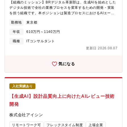
【組織のミッション】BRデジタル革新部は、生成AIを始めとした
性の担保、自動可視化・レポート生成【分析手法の高度化】分析
デジタル技術で全社の業務プロセスを変革するための開発・実装
粒度の最適化、時系列変化追跡、施策→効果のフィードバックル
を担う組織です。本ポジションは製造プロセスにおけるAIエージ
ープ設計【チーム連携】業務部門・外部パートナーとの要件調
ェント開発チームへの配属を想定しており、図面解析・製造性評
整、知見共有【語学】TOEIC550点以上を歓迎（TOEICスコアに
勤務地
東京都
価を起点に設計・製造間のプロセス高度化を担っていただきま
限定せず、同等の語学力があれば歓迎します）●業務での英語使用
す。【募集背景】設計形状が製造要件を満たしているかの確認に
メール／ほとんどない資料・文書読解／時々ある電話会議・商談
年収
610万円～1140万円
は、素材・工法ごとの専門知識と過去の品質不具合を踏まえた高
／ほとんどない駐在／基本的にない
度な判断が求められ、豊富な製造知見が蓄積されています。この
職種
ITコンサルタント
知見を体系化し、AIによる製造性判断支援を通じて設計・製造間
更新日 2026.08.07
のリードタイム短縮と品質向上を実現するため、マルチモーダル
AIを活用した製造プロセス高度化の領域で、技術開発を牽引して
いただける方を募集します。【業務のやりがい】・多様な素材・
気になる
工法にわたる製造プロセスの判断精度をAIで高度化する技術的チ
ャレンジ・品質向上・リードタイム短縮など製造業の基幹プロセ
スに直結するインパクトの大きさ・製造現場と密接に連携し、AI
技術が品質・生産性に反映される手応えを直接得られる開発環境
入社実績あり
【職務内容】設計図面に対する製造性評価をAIで支援する技術開
発を担当。図面からの情報抽出・製造ルールに基づく自動チェッ
【生成AI】設計品質向上に向けたAIレビュー技術
ク・過去品質不具合との照合など、製造品質の向上に直結するAI
開発
エージェントの設計・実装を推進します。【具体的な業務内容】
【製造性評価AI】製造ルール・品質不具合に基づく設計形状の自
株式会社アイシン
動チェック、素材・工法ごとの判断ロジック設計・実装【製造知
見の構造化】図面・仕様書・不具合履歴を横断活用するナレッジ
リモートワーク可
フレックスタイム制度
上場企業
基盤構築、製造ルールの体系化【図面情報抽出】OCR＋レイアウ