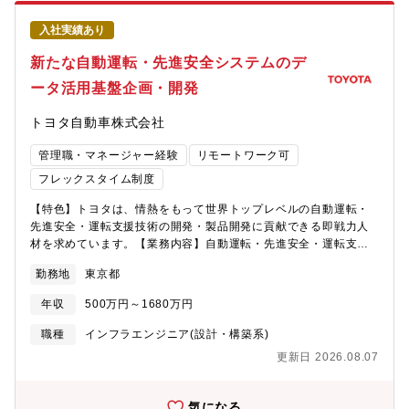
組織のため、仕組みやサービスを自らの手で創り上げる面白さが
あります。一方、フレックスやリモート等三菱グループの安定的
入社実績あり
な労働環境の両?が可能です。【同社について】 同社は、1970
年に三菱銀行（現・三菱UFJ銀行）の受託計算部門が分離・独立
新たな自動運転・先進安全システムのデ
して以来、特にシステム構築やサービス事業展開において、数多
ータ活用基盤企画・開発
くのお客様に支えられながら成長を続けて参りました。2004年か
らは三菱総合研究所（MRI）グループの中核企業となり、シンク
トヨタ自動車株式会社
タンク・コンサルティングからIT実装に繋げることによって、お
客様や社会課題の解決に真に貢献できる存在を目指しています。
管理職・マネージャー経験
リモートワーク可
従来、多くの経験を得てきた金融・決済系のエリアに加え、製
造・流通・電力等の産業分野、三菱総合研究所との連携を活かし
フレックスタイム制度
て公共分野等においても、DX、テクノロジーを活かしたシステム
【特色】トヨタは、情熱をもって世界トップレベルの自動運転・
構築、サービス、ソリューションの強化、コンサルテーション力
先進安全・運転支援技術の開発・製品開発に貢献できる即戦力人
の強化を図っています。【同社の魅力】■コンサルティングから運
材を求めています。【業務内容】自動運転・先進安全・運転支援
用までトータルでITソリューションを提供三菱総合研究所、三菱
システムに関連する開発は、非常にチャレンジングな仕事です。
UFJフィナンシャル・グループとの戦略的連携を重視した経営方
勤務地
東京都
サプライヤを含む関係ステークホルダーと共に、世界トップレベ
針によって事業基盤を強化し、日本有数の企業をお客様として多
ルのエンジニアを目指して専門性を広げ続け、学び続ける意欲を
数抱えています。ITコンサルからシステムの設計・開発、運用・
年収
500万円～1680万円
持った方々にとって、能力発揮と成長のチャンスに溢れている仕
処理までITトータルソリューションを提供し、お客様の課題を解
事です。本職種では以下の業務を中心にご活躍いただきます。◇
決できるのは三菱総研DCSならではの強みです。 ■約5,000社と
職種
インフラエンジニア(設計・構築系)
自動運転・先進安全システムのデータ基盤開発ビッグデータ活用
の取引実績有り三菱総合研究所、三菱UFJフィナンシャル・グル
更新日 2026.08.07
は、今後の自動運転や先進安全システムの企画・開発に必要不可
ープ、三菱UFJリサーチ＆コンサルティングとの戦略的連携によ
欠な要素です。この領域ではトヨタ内の関係部署やサプライヤと
り、約5,000社との取引実績があります。日本有数の企業をお客様
共にグローバル市場をにらんだ活躍が期待されます。企画書の作
として多数抱えているのが特徴です。4社の連携により提供価値を
気になる