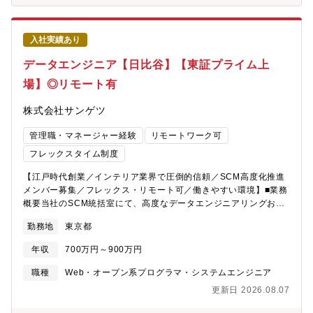
ンモデル、マルチモーダルAI、LLMエージェントを含む車内AI全
体の設計。推論・判断・制御・UX連携までを見据えた仕様策定AI
モデルの開発・学習・最適化（MLOps基盤構築）データ収集・前
入社実績あり
処理・学習・評価の設計。蒸留・量子化・推論最適化などエッジ
実装を前提としたモデル高度化。実験管理・モデルバージョニン
データエンジニア【日比谷】【東証プライム上
グ・自動評価環境の構築。車載データ収集・活用基盤の構築。画
場】◎リモート有
像／音声／車両データの収集と分析。市場データを活用したデー
タ分析基盤やActiveLearning基盤の構築。クラウド連携AI基盤の
株式会社サンゲツ
設計・運用、クラウド上での学習パイプライン設計、CI/CD・
OTA連携を含むDevOps環境構築実車評価・改善サイクルの推進。
管理職・マネージャー経験
リモートワーク可
ソフト・ハード・クラウド横断での仕様調整。実車検証による性
能評価と改善。最新AI技術の探索と知財創出。最新アルゴリズム
フレックスタイム制度
動向調査。車載適用検討および特許創出。世の中のAI関連技術の
【江戸時代創業／インテリア業界で圧倒的信頼／SCM高度化推進
探索と車載への適用検討【業務のやりがい・身につくスキル】量
メンバー募集／フレックス・リモート可／働きやすい環境】■業務
産車に搭載されるAIを企画から実装・運用まで一貫して担い、社
概要当社のSCM統括室にて、高度なデータエンジニアリングおよ
会に直接価値を届けられます。クラウド×エッジを横断し、学習・
びビジネス分析を担い、Pythonを用いた業務アプリケーションの
最適化・OTAまで回せるフルスタックでのAI開発力が身につきま
勤務地
東京都
設計・開発・運用を一気通貫でご担当いただきます。サプライチ
す。大手企業ならではの大量の市場データを活用したAI開発や、
ェーン全体の最適化に向け、データとロジックを駆使した意思決
DevOps／MLOpsにより、進化し続けるAI基盤を構築できます。
年収
700万円～900万円
定支援や業務改善に貢献していただくポジションです。■業務詳細
車載コンピュータや多様なセンサと連携し、実世界制約下での高
主な業務は、データ基盤の構築および大規模データのクレンジン
度な推論最適化に挑戦できます。UX起点で継続的に進化するSDV
職種
Web・オープン系プログラマ・システムエンジニア
グ・仕様定義、PythonによるETLプロセスの設計・実装・集計ま
アーキテクチャに関われる点が技術的優位性です。自らの技術が
更新日 2026.08.07
での実務全般です。経営指標やSCM関連データを多角的に分析
数万・数百万台規模で社会実装されるスケール感が大きな魅力で
し、分析結果を可視化して実業務へのソリューション提案を行い
す。【募集背景】 デンソーは「基盤AI」時代の知能化車両基盤づ