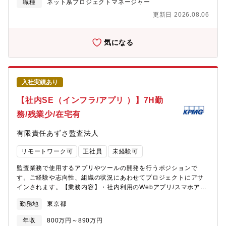
AIを活用したシステムの内製化や、工場のスマートファクトリー
職種
ネット系プロジェクトマネージャー
て、決済（ペイメント）関連分野を中心としたFintech領域のコン
化を目指しています。今後、経営課題を解決するIT戦略立案を行
サルティングやプロジェクト実行支援サービスを提供していま
更新日 2026.08.06
っていくため、様々なチャレンジやアイデアを実現できる、日機
す。プロジェクトマネジメントに特化して戦略立案から事業構
装航空宇宙事業本部の将来のITを担う、やりがいが感じられるポ
築、サービスイン後の事業運営までを一気通貫でご支援してお
ジションです。【働き方】入社後、国内の拠点で研修／業務を行
気になる
り、日本の大手企業をはじめ、欧米のグローバル企業や東南アジ
っていただき、ゆくゆくはベトナム工場へ赴任いただきます。研
アの企業などをクライアントとして、多数のプロジェクト実績を
修場所は候補者様のお住まいなどにより要相談とします。（研修
有しています。2018年の創業来、急速な事業成長を実現し、
期間はスキル・ご経験によって変わりますが、数か月を想定して
2022年10月に創業から5年弱というスピードで東京証券取引所グ
います。）平均の赴任期間は3～5年程度（組織状況やご希望など
ロース市場に上場を果たしています。今回は、当社のさらなる成
入社実績あり
により変更有）帰任後は国内の拠点（宮崎/東村山）にて業務頂き
長に向けて、増員のための募集となります。【組織構成】第一ユ
ます。【募集背景】欠員補充【勤務地補足】※ご入社後は下記い
【社内SE（インフラ/アプリ ）】7H勤
ニット：14名
ずれかで研修いただき、近い将来【日機装ベトナム工場】にて勤
務/残業少/在宅有
務いただきます。【本社】東京都渋谷区恵比寿4丁目20番3号 恵比
寿ガーデンプレイスタワー22階【東村山製作所】東京都東村山市
有限責任あずさ監査法人
野口町2－16－2【ベトナムでの暮らしについて】・社宅：サービ
スアパートメント(家具付き)またはホテル・通勤：マイクロバスに
リモートワーク可
正社員
未経験可
て相乗りで出社・食事：昼食は工場での社食があります。(3種類/
定食・麺類・ダイエット食、1食180円ほど)・居住エリアの周辺に
監査業務で使用するアプリやツールの開発を行うポジションで
はイオンモールや日本人街もあり日本食(お米、お菓子、インスタ
す。ご経験や志向性、組織の状況にあわせてプロジェクトにアサ
ント食品、冷凍食品、野菜等)の調達には不自由がない環境で
インされます。【業務内容】・社内利用のWebアプリ/スマホアプ
す。・サウナ・マッサージが手頃な値段で受けられるため休日に
リ等の設計・開発・Digital Innovation部におけるデータ分析基盤
通う社員もいます。・通勤以外の移動手段はGrabタクシーを利用
勤務地
東京都
を含むIT基盤の構築・設計・開発・運用【組織構成】約100名から
している人が多いです。(スマホアプリ「Grab」での予約・決済が
なるDigital Innovation部の社内SE担当です。社内SE担当は約
可能で、悪質ドライバーからの過大請求等を回避できます。)・帰
年収
800万円～890万円
20~30名ほどです。プロジェクトチームには、AIスペシャリスト