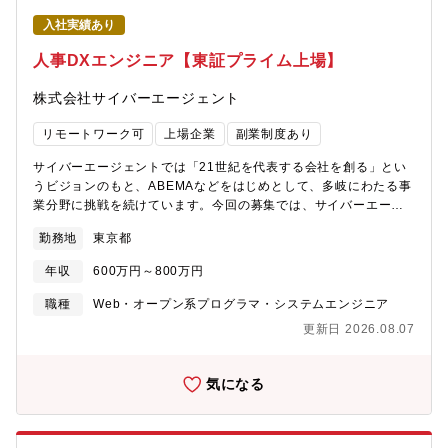
ス認証（顔・指紋など）の導入計画・方式設計・工場現場や防衛
縦割りになりがちな人事ドメインを広く見渡し、個別最適ではな
関連部門における運用上の制約・課題の整理・現場への説明・教
入社実績あり
く組織全体の「全体最適」を実現するコアメンバーとして活躍で
育を含めた展開戦略の立案・実行【ポジションの魅力】当グルー
きます。■市場でも珍しい「人事特化型システム組織」情報システ
人事DXエンジニア【東証プライム上場】
プは、空領域全体のネットワークやサーバシステムといった大規
ム部門から独立し、人事領域に特化した専門組織だからこそ、経
模なICTインフラシステムの企画・計画から導入・運用管理までの
営層や現場の意思決定に直結する高度なDXやデータ利活用に当事
株式会社サイバーエージェント
業務に携わることができます。また、これらのICTインフラ整備の
者として深くコミットできます。
方針を決める司令塔の役割を担っています。空領域は全７拠点の
リモートワーク可
上場企業
副業制度あり
事業所のネットワークと領域全体で１万台を超えるPCの台数規模
を有しているため、システム規模は自ずと大型となり大規模シス
サイバーエージェントでは「21世紀を代表する会社を創る」とい
テムの醍醐味を実感できます。扱っている機器もCiscoや
うビジョンのもと、ABEMAなどをはじめとして、多岐にわたる事
VMWare、Oracleなど高度な専門性が必要とされるツールが多数
業分野に挑戦を続けています。今回の募集では、サイバーエージ
扱っており、業務をつうじてこれらの技術・ノウハウを習得でき
ェントグループ全体の人事業務のDXやデータ基盤の構築を担うエ
ます。また、実力次第では、将来的に空領域ICTインフラシステム
勤務地
東京都
ンジニアを募集します。 他社には珍しい「人事領域に特化したシ
の管理責任者を担える人財を目指せます。【働き方】平均残業時
ステム部門」にて、拡大していく事業・組織をシステム面から支
間：20時間 /月フレックス可否：可リモート勤務:可【募集背景】
年収
600万円～800万円
えるポジションです。【具体的な業務内容】経営DX本部 人事シス
需要増に伴い、組織強化を目的とした増員募集となります。【配
テム室にて、以下の業務を担当していただきます。 （ご経験や強
職種
Web・オープン系プログラマ・システムエンジニア
属先情報】航空・宇宙・防衛事業領域 トランスフォーメンション
みに応じて、担当領域を決定します）■Webアプリケーションの開
センター デジタルトランスフォーメンション推進部 ICT基盤グル
更新日 2026.08.07
発・運用・保守言語・環境：Java / Python / JavaScript /
ープ※借り上げ社宅制度がございますので、社内規定に沿って該
AWS（EC2, S3, NW構成、各種設定管理など）※上記に伴う、
当する方はご利用可能です。
kintoneやAsteria Warp等のローコードツールを用いた周辺システ
気になる
ムの簡易開発・連携対応も含みます。 ■データ基盤の運用・保守
技術要素：Snowflake / RDS / Terraform【本ポジションの魅力】
■市場でも珍しい「人事特化型システム組織」 情報システム部門