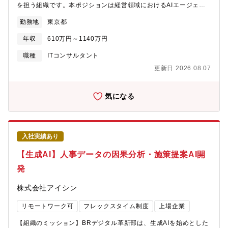
を担う組織です。本ポジションは経営領域におけるAIエージェン
ト開発チームへの配属を想定しており、経営KPIの分析・予測とAI
勤務地
東京都
による意思決定支援の技術開発を担っていただきます。【募集背
景】グローバルに展開する製造業の経営判断には、社内外の膨大
年収
610万円～1140万円
なデータを統合的に分析し、将来シナリオに基づく意思決定を支
援する仕組みが求められています。経営KPIの構造的把握・外部知
職種
ITコンサルタント
見の自動収集・シナリオシミュレーションをAIエージェントで実
更新日 2026.08.07
現し、経営判断の高度化を加速するため、データ分析と生成AIを
組み合わせた技術開発に取り組む技術者を募集します。【業務の
やりがい】・構築した分析モデルやAIエージェントが経営トップ
気になる
の意思決定に直接活用される手応え・サプライチェーン全体を俯
瞰するKPI構造のモデリングという、スケールの大きい技術的チャ
レンジ・確立した技術・設計パターンが品質管理・調達最適化な
ど全社に横展開される可能性・経営層との距離が近く、構築した
入社実績あり
技術の活用効果を直接フィードバックとして得られる環境【職務
内容】経営KPIの構造モデリング、外部知見を活用した情報収集エ
【生成AI】人事データの因果分析・施策提案AI開
ージェント、シナリオ分析に基づく意思決定支援の技術開発を担
発
当。データ統合・分析基盤の構築からAIエージェントの設計・実
装まで一貫して推進します。【具体的な業務内容】【KPI構造モデ
株式会社アイシン
リング】経営KPI間の依存関係・先行指標の特定、異種データソー
スの統合とKPIツリー構築【シナリオ分析・予測】施策効果予測、
リモートワーク可
フレックスタイム制度
上場企業
リスクシナリオの定量評価、モデルの解釈可能性担保【外部知見
活用エージェント】業界動向・市場情報・技術トレンドの自動収
【組織のミッション】BRデジタル革新部は、生成AIを始めとした
集、経営判断へのコンテキスト提供【意思決定支援基盤】分析結