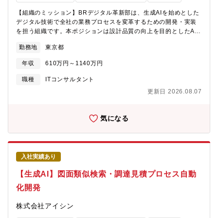
ト解析による形状・注記・寸法の自動認識【設計・製造連携】製
【組織のミッション】BRデジタル革新部は、生成AIを始めとした
造性チェック結果の可視化・修正提案、設計変更の製造影響評価
デジタル技術で全社の業務プロセスを変革するための開発・実装
【チーム連携】業務部門・外部パートナーとの要件調整【語学】
を担う組織です。本ポジションは設計品質の向上を目的としたAI
TOEIC550点以上を歓迎（TOEICスコアに限定せず、同等の語学
エージェント開発チームへの配属を想定しており、設計プロセス
力があれば歓迎します）●業務での英語使用メール／ほとんどない
勤務地
東京都
における暗黙知の構造化とAIレビュー技術の開発を担っていただ
資料・文書読解／時々ある電話会議・商談／ほとんどない駐在／
きます。【募集背景】設計審査や変化点分析など設計品質を支え
基本的にない
年収
610万円～1140万円
る業務には、ベテランの経験に基づく高度な判断が不可欠であ
り、豊富な設計知見が蓄積されています。この知見をAIが活用可
職種
ITコンサルタント
能な形で構造化し、全社規模での設計品質向上を加速するため、
更新日 2026.08.07
ナレッジエンジニアリングと生成AIを組み合わせた技術開発を担
える即戦力人材を募集します。【業務のやりがい】・製造業に蓄
積された膨大な設計知見を最先端の生成AI技術で構造化・活用す
気になる
る技術的チャレンジ・構築した技術が設計審査・品質チェックな
ど複数の基幹プロセスで横断活用される波及効果・技術選定から
実装方針まで自ら考えて推進できる裁量ある環境【職務内容】設
計プロセスに散在する業務知見（設計ルール・過去不具合事例・
入社実績あり
判断根拠等）を構造化し、AIエージェントが設計審査やレビュー
を支援できるナレッジ基盤として整備する技術開発を担当しま
【生成AI】図面類似検索・調達見積プロセス自動
す。【具体的な業務内容】【ナレッジ構築】設計ルール・不具合
化開発
事例・判断根拠の構造化、ハイブリッド検索・リランキング等を
用いたナレッジ基盤の設計・実装【知識グラフ】エンティティ・
株式会社アイシン
関係抽出、グラフ構造を活用した推論・検索の高度化【暗黙知の
形式知化】設計者の判断基準を対話的に引き出し構造化するエー