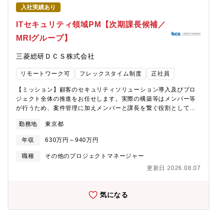
から独立し、人事領域に特化した専門組織だからこそ、経営層や
入社実績あり
現場の意思決定に直結する高度なDXやデータ利活用に当事者とし
て深くコミットできます。■開発の成果が見える、100％自社内開
ITセキュリティ領域PM【次期課長候補／
発今回の募集は自社SEにつき、客先常駐はなく自社システムの開
MRIグループ】
発を行なっていただきます。一気通貫で案件を推進できる面白さ
があり、今後は事業会社側で自社システムに関わりたいという思
三菱総研ＤＣＳ株式会社
いをお持ちの方にはやりがいを感じられる環境です。
リモートワーク可
フレックスタイム制度
正社員
【ミッション】顧客のセキュリティソリューション導入及びプロ
ジェクト全体の推進をお任せします。実際の構築等はメンバー等
が行うため、案件管理に加えメンバーと課長を繋ぐ役割として事
業や組織全体をまとめていただきます。【具体的な業務内容】■プ
勤務地
東京都
ロジェクト全体の推進・管理:複数案件を動かすメンバーのタスク
管理、納期管理、課題解決リード等■提案支援(フロント業務):社内
年収
630万円～940万円
の営業や技術メンバーと密に連携し、事業を創るための新規案件
を勝ち取るための調整・提案活動等■新規サービス企画・開発:個
職種
その他のプロジェクトマネージャー
別設計に留まらず、業界問わず横展開できる当社独自のセキュリ
更新日 2026.08.07
ティパッケージ(ゼロトラスト/SASE等)の企画開発 等【魅?】■採
用背景：多くの顧客からクラウド移行・ゼロトラスト化等セキュ
リティ関連業務のご要望があり、この声に応えるため2026年4月
気になる
に当部を設?。新設組織の拡大期を支える次期課長候補として事
業・組織を作っていただくことを期待しています。■?ち上げ期の