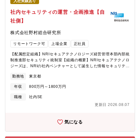
入社実績あり
社内セキュリティの運営・企画推進【自
社側】
株式会社野村総合研究所
リモートワーク可
上場企業
正社員
【配属想定組織】NRIセキュアテクノロジーズ経営管理本部内部統
制推進部セキュリティ統制室【組織の概要】NRIセキュアテクノロ
ジーズは、NRIの社内ベンチャーとして誕生した情報セキュリティ
の専門企業です。創業以来、技術力の追求にとどまらず、知見や
勤務地
東京都
ノウハウの蓄積、そして世界水準のセキュリティ人材の育成に取
り組むことで、高品質なサービス・製品を継続的に提供してきま
年収
800万円～1800万円
した。セキュリティ専門企業の情報セキュリティ部門として、高
度な技術力と統制力をもとに、自社の情報セキュリティ体制およ
職種
社内SE
びシステムの維持・強化を担っています。【募集職種の期待役
更新日 2026.08.07
割】NRIセキュアにおけるセキュリティルール・ガバナンスの運用
および高度化、ならびにシステムセキュリティ対策・管理をリー
ド・推進します。経営層や主要事業部門と連携しながら、これら
気になる
の取り組みを全社横断で企画・運営する役割を担います。【具体
的な職務内容】セキュリティ管理における、規程・ルール、リス
ク分析、外部審査対応、システムセキュリティ管理、教育やイン