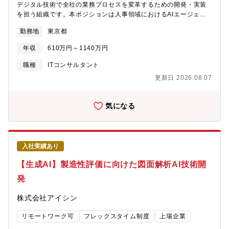
デジタル技術で全社の業務プロセスを変革するための開発・実装
果の自動可視化・レポート生成、判断に必要な情報の統合提示
を担う組織です。本ポジションは人事領域におけるAIエージェン
【チーム連携】業務部門・外部パートナーとの要件調整、設計ノ
ト開発チームへの配属を想定しており、人事データの因果分析と
ウハウ共有【語学】TOEIC550点以上を歓迎（TOEICスコアに限
勤務地
東京都
生成AIを組み合わせた施策提案の技術開発を担っていただきま
定せず、同等の語学力があれば歓迎します）●業務での英語使用メ
す。【募集背景】全社の生産性向上には、人事施策とその効果の
ール／ほとんどない資料・文書読解／時々ある電話会議・商談／
年収
610万円～1140万円
因果関係をデータに基づいて分析し、データドリブンな人材戦略
ほとんどない駐在／基本的にない
を推進することが不可欠です。従業員エンゲージメント調査・人
職種
ITコンサルタント
材データ等から因果構造を推定し、エンゲージメント向上や人材
更新日 2026.08.07
育成に資する施策を提案するAI技術の開発を加速するため、統計
的因果分析と生成AIの融合領域で新たなメンバーを募集します。
【業務のやりがい】・構築した因果モデルやAIが提案する施策が
気になる
全社の人材戦略に直接活用される手応え・人事データの因果分析
と生成AIを組み合わせた、実践的かつ難易度の高い技術開発への
挑戦・確立した分析手法・設計パターンが他のコーポレート領域
にも横展開される波及効果・分析手法の確立から全社の人材戦略
入社実績あり
への反映まで、一気通貫で主導できるポジション【職務内容】従
業員エンゲージメント調査・人材データ等の構造化データに対す
【生成AI】製造性評価に向けた図面解析AI技術開
る統計的因果分析と、生成AIを組み合わせた施策提案の技術開発
発
を担当。因果モデル構築から施策効果予測、分析結果の解釈可能
な可視化まで一貫して担います。【具体的な業務内容】【因果分
株式会社アイシン
析】エンゲージメント調査・人材データからベイジアンネットワ
ーク等による因果構造推定、施策効果予測【施策提案AI】因果モ
リモートワーク可
フレックスタイム制度
上場企業
デルと生成AIによる部署別・職種別の施策提案、説明可能な出力
設計【データ統合・分析基盤】異種人事データの統合、解釈可能