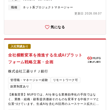
化）によって、AI・機械学習の技術が今後ますます重要になって
断・提案・実行する「エージェント的存在」へと進化し始めてい
きます。アイシンでも、社会を変える新しい開発テーマが、
ます。アイシンでは、車両制御や車載サービスにおいて、従来の
職種
ネット系プロジェクトマネージャー
日々、生まれており、最先端の技術を駆使して、最前線で研究・
ルールベース・UI中心の設計から、対話を起点にユーザー意図を
更新日 2026.08.07
開発に携わっていただけます。●事業戦略上の重点領域として位置
理解し、適切な車両制御・サービス提供につなげる次世代アーキ
づけ、全社で強化を図るDS部は次世代の技術革新に対応するた
テクチャの構築を目指しています。この実現に向け、生成AI・対
め、全社の期待を込めて組閣された専門組織です。そのため、同
話AIを活用し、車載エージェントとして実環境で機能する対話技
気になる
社では研究開発費のうち大部分をAI領域へ投資、愛知・東京以外
術・制御連携技術を開発できる即戦力人材の獲得が急務となって
に、博多にも新しく開発拠点を設置するなど強化を図っていま
おります。【業務のやりがい】・生成AIを実際に車載製品・制御
す。●多様なバックグラウンド、強みを持ったメンバーと仕事がで
へ組み込むという、難易度が高くも社会的インパクトの大きいテ
きる自動車のみでなく、その他製造業、IT、ソフトウェア等様々
ーマに挑戦できる・HMI／制御／AIを横断し、「対話」を起点と
入社実績あり
なバックグラウンドのメンバーが在籍。チームとして保有する技
した新しい車の価値創出に関われる・研究寄りのテーマから商用
術の幅が広いのが特徴です。また、AIリサーチャーの部署とは密
化直結の開発まで、幅広い時間軸のプロジェクトに関与可能・部
全社横断変革を推進する生成AIプラット
に連携して仕事を行うため、最新技術動向などをキャッチアップ
品サプライヤーならではの車両アクセス環境・実データを活用し
フォーム戦略立案・企画
しやすい環境であるといえます。業務内外で自学自習の意識が強
た実践的なAI開発ができる【職務内容】生成AIを活用した車載エ
いメンバーが多く、切磋琢磨できる活気のある職場です。【職務
ージェントの中核技術開発を担当いただきます。車両とユーザー
株式会社三菱ＵＦＪ銀行
内容】AI開発向けにMLOps環境、データ基盤の構想立案、技術検
が自然にインタラクションし、ユーザーの意図・状況を理解した
討、構築をお任せします。クラウド（PaaS）上への構築をベース
上で、車両制御や車載サービスへとつなげるための対話技術・AI
管理職・マネージャー経験
リモートワーク可
に検討いただきます。加えて、オンプレ・クラウドのハイブリッ
モデルの設計・実装・評価を担当いただきます。【具体的な業務
ト構想も担当いただきます。【具体的な業務内容】AI開発・デー
内容】商品開発部門と連携し、以下の業務を担当いただきま
副業制度あり
タ分析に関わるデータ基盤やMLOps環境の整備、IoTや自動車の
す。・生成AI・LLM/VLMを活用した車載向け対話エージェント技
【募集背景】MUFGでは、AIを単なる業務効率化の手段ではな
規格に適切なクラウドのサービスの検討等に関する以下の業務を
術の研究・開発・音声・テキスト・マルチモーダル入力を用いた
く、業務・組織・顧客提供価値そのものを変革する中核テーマと
お任せします。・技術検討・企画・構想立案・システム要件定
ユーザー意図理解・状態推定技術の開発・ユーザーの発話・行動
位置づけています。生成AIを含むAI活用のユースケース拡大に加
義・データモデリング・設計、開発言語：Python、C++、
文脈に基づき、車両機能（ドア、空調、シート、HMI 等）やサー
え、それらを支える共通プロダクト・プラットフォームの整備や
JavaScript、TypeScript、SQLOS：Windows、Linux環境：
ビスを制御するロジックの設計・車載制約（リアルタイム性、安