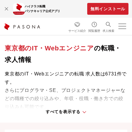
ハイクラス転職
無料インストール
パソナキャリア公式アプリ
サービス紹介
閲覧履歴
求人検索
東京都のIT・Webエンジニア
の転職・
求人情報
東京都のIT・Webエンジニアの転職 求人数は6731件で
す。
さらにプログラマ・SE、プロジェクトマネージャーな
どの職種での絞り込みや、年収・役職・働き方での絞
り込みも可能です。
すべてを表示する
専門知識やスキルを最大限に発揮しながら、あなたの
ライフスタイルや価値観に合った理想の働き方を叶え
ましょう。想定年収が高い順に検索結果を並べ替える