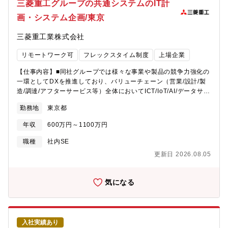
三菱重工グループの共通システムのIT計
タベース設計、データモデリング、最適化に関する技術検討・実
画・システム企画/東京
装・システム開発プロセスの最適化、テンプレート開発、開発標
準化、効率化の推進・クラウド（Azure等）やDBMS等の基盤技術
三菱重工業株式会社
の活用・検討・ユーザー部門との最低限の要件整理、上流工程へ
の参画・生成AI等を活用した開発プロセスの改善変更の範囲： 全
リモートワーク可
フレックスタイム制度
上場企業
ての業務への配置転換あり【業務の詳細】①【ウエイト 35%】ロ
ーコード／モバイルアプリを含む内製開発・OutSystems等を活用
【仕事内容】■同社グループでは様々な事業や製品の競争力強化の
した業務アプリケーションの設計、実装、テスト、リリース・必
一環としてDXを推進しており、バリューチェーン（営業/設計/製
要に応じたプログラム開発、技術検証、実装支援②【ウエイト
造/調達/アフターサービス等）全体においてICT/IoT/AI/データサイ
25%】データベース設計・データ蓄積・連携基盤の技術対応・デ
エンス等の研究開発を行い、その技術やスキルを活用して事業貢
ータベース設計、データモデリング、性能・運用を踏まえた最適
勤務地
東京都
献を図る【業務詳細】■各種同社グループ製品のバリューチェーン
化・DBMSやクラウド基盤（Azure等）に関する技術検討③【ウエ
を対象とした業務プロセス改革支援、オペレーションズリサー
イト 25%】開発標準化・効率化の推進・開発標準、共通部品、テ
年収
600万円～1100万円
チ・機械学習・データ分析等を活用したICTシステム技術の研究開
ンプレート、ガイドライン等の整備・生成AI等を活用した開発プ
発（サプライチェーン／生産計画最適化、設計支援システム、プ
職種
社内SE
ロセス改善、品質・生産性向上施策の推進④【ウエイト 15%】ユ
ロジェクトマネジメント基盤、KPIマネジメント分析、生成AIを活
ーザー部門との連携・ユーザー部門との最低限の要件整理、基本
更新日 2026.08.05
用した業務改善、カーボンニュートラル関連のICT開発等）■新規
設計等への参画・不確実性の高いテーマに対する技術的な仮説検
技術のPoC・研究開発を行い、その知見を活かしDXエンジニア、
証と推進
AI・データサイエンスエンジニアとして構想検討段階から入り、
気になる
社内ニーズのヒアリング・業務課題抽出を行い、新たなソリュー
ション導入・事業効果の検証までを推進・支援【仕事の魅力・や
りがい】■国内外の様々な同社グループ製品（ガスタービン・原子
力・フォークリフト・プラント・航空機・防衛宇宙等）のバリュ
入社実績あり
ーチェーンのデジタライゼーションを目的に、新規技術※の導入