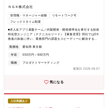
減策・管理策の提案および導入支援・AI利活用の企画・検証・実
ＮＧＫ株式会社
装・運用に係る関係部署への助言・伴走支援・MUFGグループ各
社・海外拠点におけるAIガバナンス態勢の構築・高度化支援・規
管理職・マネージャー経験
リモートワーク可
制要件、監督指針、業界標準等を踏まえたコンプライアンス確
保・経営陣、業務部門、リスク所管部署、システム部門、グルー
フレックスタイム制度
プ会社、海外拠点等のステークホルダーとの連携・AIリスク・AI
■求人名アプリ基盤チーム／内製開発・開発標準化を牽引する技術
ガバナンスに関する社内教育、啓発活動の企画・実施
特化型エンジニア（テクニカルリード）【募集背景】同社ではDX
推進の加速に伴い、業務部門の課題をスピーディーに解決する内
製開発力と、全社で再利用可能な開発標準・共通基盤の整備がま
勤務地
愛知県 東京都
すます重要になっています。当チームでは、OutSystems等のロー
コード、モバイルアプリ開発、生成AI活用、データベース設計・
年収
550万円～900万円
最適化などを活用し、業務アプリケーションの開発・改善を進め
ています。今後、開発現場の中核として技術的にチームを牽引
職種
プロダクトマーケティング
し、開発標準化・仕組みづくり・効率化をリードできるテクニカ
更新日 2026.08.07
ルリード人材を新たに募集します。【職務の特色】内製開発・開
発標準化を牽引する技術特化型エンジニア（テクニカルリード）
として、当チームの開発現場における技術的中核を担っていただ
気になる
きます。OutSystems等のローコード、モバイルアプリ、データベ
ース、生成AI等を活用しながら、業務アプリ開発と開発プロセス
の効率化・標準化を推進できる点が本ポジションの魅力です。
【職務の概要】内製開発・開発標準化を牽引するテクニカルリー
入社実績あり
ドとして以下の業務を担当いただきます。・OutSystems等のロー
コード、モバイルアプリを含む業務アプリケーション開発・デー