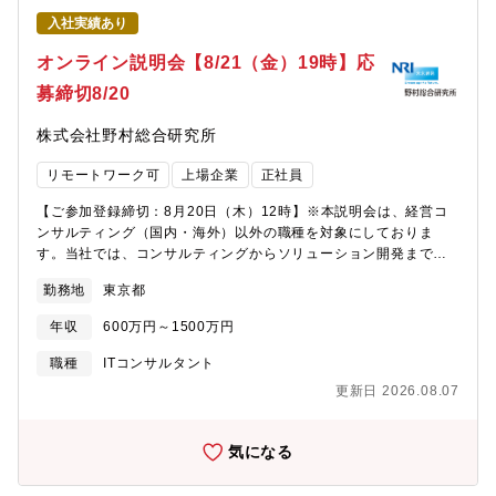
シデント対応など、PDCA全般をご対応いただきます。・セキュ
入社実績あり
リティインシデントや個人情報保護等に関する規程/ルールの策
定・規定・ルールに準拠した申請・審査およびモニタリング（状
オンライン説明会【8/21（金）19時】応
況把握、分析、改善推進）・情報セキュリティに関する従業員教
募締切8/20
育（企画/実施/効果分析）・クラウドセキュリティ統制・システム
セキュリティ・SOC・TLPT推進・インシデント対応（平時の情報
株式会社野村総合研究所
収集/分析、有事対応）・事業部門からの情報セキュリティに係る
相談（支援）対応・各種活動における社内横断的コミュニケーシ
リモートワーク可
上場企業
正社員
ョン（事業部門、経営層全般）【携わるビジネス・サービス・テ
ーマ】セキュリティポリシー策定システムセキュリティ管理社内
【ご参加登録締切：8月20日（木）12時】※本説明会は、経営コ
CSIRT/SOCセキュリティ教育【仕事の魅力・やりがい】セキュリ
ンサルティング（国内・海外）以外の職種を対象にしておりま
ティ業界をリードする企業の社内セキュリティ部門として、ガバ
す。当社では、コンサルティングからソリューション開発まで幅
ナンス・技術の双方において高い水準が求められる環境で、幅広
広い領域で社会価値の創出に取り組んでおり、キャリア採用の募
いセキュリティ業務を経験・習得できます。また、個々の能力や
勤務地
東京都
集職種は約140種類と多様なポジションで採用を行っています。
志向に応じて、社内セキュリティ領域にとどまらず、NRIセキュア
DXが加速する時代において、専門性や知見をどの方向にのばして
の主要事業部門への異動を含めた多様なキャリアを描くことが可
年収
600万円～1500万円
いくか、今後のキャリアアップの選択肢の一つとして、NRIの働き
能です。【組織の特徴】チームには多様なバックグラウンドを持
方をのぞいてみませんか。当社への応募意思がなくても構いませ
職種
ITコンサルタント
つメンバーが在籍しており、技術・法規制・実務経験などそれぞ
んので、ぜひご参加ください。■説明会概要日時 ：
れの強みを活かしながら協働しています。一つのテーマに対して
更新日 2026.08.07
2026/8/21（金）19:00-20:30 ※Q＆Aのご質問量
互いに教え合い、連携しながら推進する風土があり、切磋琢磨を
に応じて終了時間は変更となる場合がございます ※
通じて成長できる環境です。 ■所属について本職種は、NRIグルー
途中入退出可能です内容 ：以下2部構成となっております
気になる
プの一員であるNRIセキュアテクノロジーズに出向していただく形
が、会社説明パートだけのご参加も可能です ＜第1部：
になりますが、野村総合研究所と同じ待遇となります。
会社説明パート 60分＞ NRIの事業・組織につい