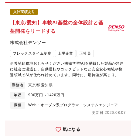
て NRIの特徴（競争優位性の源泉）とは
NRIではどのようなキャリアが築けるのか NRIで働く
入社実績あり
メリットとは NRIで実現するライフスタイルに合った
働き方 など ＜第2部：とことんお答えする
【東京/愛知】車載AI基盤の全体設計と基
Q＆Aセッション 30分＞ ご参加のみなさまからのご
盤開発をリードする
質問に現場経験がある人事がとことんお答えします開催方法 ：
Zoomウェビナーを利用したオンラインセミナー■こんな方におす
株式会社デンソー
すめ・NRIの特徴について知りたい・NRIの事業や組織、社風の理
解を深めたい・NRIではどのような経歴の人がキャリア入社してい
フレックスタイム制度
上場企業
正社員
るか知りたい・NRIの人事制度やキャリアパスについて知りたい■
参加された方々の声・業務内容から、成長機会、働き方など、聞
※希望勤務地おしらせください機械学習/AIを搭載した製品が急速
きたかった内容が網羅されており、 理解を深めることができ
に社会に浸透し、自動運転やコックピットなど安全安心領域や快
た・グループ会社の役割分担や、業務ごとの売上割合を知ること
適領域でAIが使われ始めています。同時に、期待値が高まり、継
ができ、 イメージがより明確になりました。・「魂がこもって
続的に速く進化させていくことがさらに求められています。クル
いるか」という言葉がとても心に残りました。
勤務地
東京都 愛知県
マが世の中に出た後も継続的に速く進化させていくには、クルマ
とクラウドとの連携、生成AIやビジョン系AI、エージェントAIな
年収
900万円～1420万円
ど、さまざまな知見が必要とされます。今回、このような新しい
領域に一緒に取り組んでいける仲間を募集しています。【業務内
職種
Web・オープン系プログラマ・システムエンジニア
容】－ 車が自ら考え、学習し、進化するための車載AIをつくるあ
更新日 2026.08.07
なたには、車載AIの中核となるViT/VLMなどのビジョンモデル、
マルチモーダルAI,LLM/SLMを含む車載AIエージェントの全体設
計、およびクラウド連携基盤の開発をリードしていただきます。?
気になる
具体的な業務車載AIのアーキテクチャ設計ViT／VLMなどのビジョ