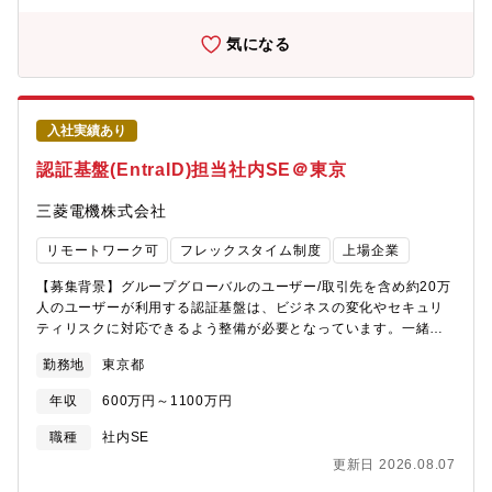
ノロジーで従業員のポテンシャルを最大化する」従業員の生産性
向上と安定的なIT環境の提供を通じ、全員が本質的な業務に集中
気になる
できる基盤を構築することがミッションです。プロジェクトの成
功や施策を通じて、会社・事業の成長を間接的に牽引します。
【職務内容】プロジェクト推進担当として、全社横断の重要プロ
ジェクトをリードしていただきます。特に「生成AIの利活用」と
入社実績あり
「コミュニケーションインフラ（音声・クラウド）の再構築」に
注力しています。本ポジションの醍醐味は、抽象度の高い課題
認証基盤(EntraID)担当社内SE＠東京
（Issue）を構造化し、多種多様なステークホルダーを巻き込みな
がら、現場の実装・成果創出まで一貫して担える点になります。
三菱電機株式会社
「提言して終わり」のコンサルティングスタイルではなく、事業
の解像度を高め、行動・実行し、変化を生み出す動きが求められ
リモートワーク可
フレックスタイム制度
上場企業
ます。コーポレートや事業部門、エンジニアと密に連携し、以下
のようなプロジェクトを推進していただきます。■生成AI推進プロ
【募集背景】グループグローバルのユーザー/取引先を含め約20万
ジェクト・全社活用基盤の展開： 新機能の社内アナウンス、利用
人のユーザーが利用する認証基盤は、ビジネスの変化やセキュリ
モニタリング、リテラシー向上施策・各部署への仕組み導入： コ
ティリスクに対応できるよう整備が必要となっています。一緒に
ーポレート部門および各事業部門の業務プロセスに入り込み、生
活動を進め、グローバルで活躍する会社の変化を支える方を募集
勤務地
東京都
成AIを活用した具体的な業務改善の実行、AIエージェントの導入
します。なお、本求人は三菱電機株式会社へ入社後、25年4月1日
等■コミュニケーションインフラの最適化・音声環境（固定電話・
付設立の「三菱電機デジタルイノベーション株式会社」へ在籍出
年収
600万円～1100万円
携帯・クラウド電話）の整理・統合・音声データと生成AIを連携
向することが前提となります。新会社の概要は以下のニュースリ
させた、新たな業務効率化施策の企画・実装■プロジェクトマネジ
リースを参照ください。＜DX・IT戦略の推進に向けた新会社設立
職種
社内SE
メント・共通業務・ビジネスプロセスとデータフローを紐解いた
について（2024年11月13日広報発表）＞
更新日 2026.08.07
本質的なIssueの特定・実装後の運用を見据えた管理ポリシー、ガ
https://www.mitsubishiel【業務内容】三菱電機(社内)及び国内外