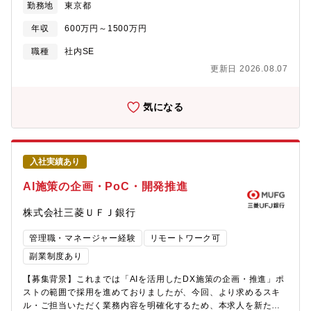
勤務地
東京都
AIガバナンスの高度化を進めており、現在まさに全社横断で変革
AWSツール：Databricks、IaC (AWS CDKなど)、生成
全性、エッジ実装）を踏まえた生成AIモデルの最適化・評価・シ
を加速させるフェーズにあります。本ポジションでは、生成AIを
AI（GPT、Claude、Gemini）愛知をはじめ、他の拠点（東京、
ミュレーション環境や実車・実機を用いた検証、商品適用に向け
年収
600万円～1500万円
活用した全行横断の共通プロダクト・プラットフォームの企画・
博多）のメンバーともリモート環境等で連携しながら業務にあた
た課題抽出と改善提案●使用言語、環境、ツール等使用言語：
推進を通じて、MUFG全体の業務変革をリードいただける方を募
ってもらいます。入社後3か月は、OJTを中心に業務キャッチアッ
Python、C/C++環境：Windows、Linux（Ubuntu）ツール・技
職種
社内SE
集します。【業務内容】・金融業務における部門・業務を横断し
プをしていただき、その後メイン業務を担当していただきます。
術：各種生成AI/深層学習フレームワーク、クラウド環境（必要に
更新日 2026.08.07
た立場から、生成AI・AIエージェントの利活用による業務変革を
応じて）【語学】TOEIC600点以上を歓迎（TOEICスコアに限定
推進するための全行横断の共通プロダクト・プラットフォーム・
せず、同等の語学力があれば歓迎します）●業務での英語使用メー
ソリューションの企画立案・アーキテクチャ方針策定・プロダク
ル／時々ある資料・文書読解／時々ある電話会議・商談／時々あ
気になる
トマネジメント・事業部門・IT部門・リスク管理部門・パートナ
る駐在／経験・志向に応じて要相談
ー企業と連携し、業務・企画サイドのオーナーとして、要件定
義、施策立案、優先順位付け、開発推進、導入・展開、運用改善
までを一気通貫でリード・関係各部、エンジニア、パートナー企
入社実績あり
業などのステークホルダーとの折衝、合意形成、施策推進【所属
部署】デジタルソリューション部
AI施策の企画・PoC・開発推進
株式会社三菱ＵＦＪ銀行
管理職・マネージャー経験
リモートワーク可
副業制度あり
【募集背景】これまでは「AIを活用したDX施策の企画・推進」ポ
ストの範囲で採用を進めておりましたが、今回、より求めるスキ
ル・ご担当いただく業務内容を明確化するため、本求人を新たに