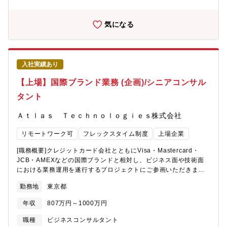
マーク、トヨタのAIモデルに最適なアーキテクチャ検討-
守、既存基盤からの移行推進【働き方】■残業時間：月平均20時
ADAS/Cockpit向けAIモデル実装技術の先行開発 AIモデル実装の
間/繁忙期40時間■出張：有 (年1回程度)■転勤可能性：有 (3年程
量子化や軽量化など最適化技術の検討、SOCベンダ各社のAI実装
気になる
度)■リモートワーク：有 (週3日程度利用可能)■中途社員の割合：
ツールへの要求定義(改善案)■本求人の想定役割：メンバー・チー
約20%【魅力】三菱電機グループグローバルを対象としたシステ
ムリーダー【職場イメージ】2024年に新設され、メンバの大半が
ムとなるため、海外関係会社やセキュリティ部門、人事部門、ア
電機メーカや半導体メーカからのキャリア入社であり、まだまだ
プリケーションの利用部門等様々な立場の人たちと活動を推進し
少人数の部隊ですが、これから将来成長が期待される組織です。
ていくことになります。いろいろな立場の方々と業務を進めてい
入社実績あり
【社員インタビュー】https://www.talent-
くことで大きな組織で様々な活動が行われていることを肌で感じ
book.jp/toyota/stories/59237【ミッション】基本的には、ECU
【上場】国際ブランド業務 (企画)/シニアコンサル
ることができます。そのうえで、どのようにして事業の推進を支
メーカや半導体メーカと協力しながら、車載半導体の先行開発・
援していくことができるのかを考えていく点がやりがいとなりま
タント
企画戦略を担う部署です。加えて、自動車の将来像の具現化が求
す。いろいろな選択肢がある中で、最適な回答を求めていくとこ
められるので、社内のシステム部署と連携も必要になっていま
ろが重要となります。【同社及び製品・サービスの強み】■国内で
Ａｔｌａｓ Ｔｅｃｈｎｏｌｏｇｉｅｓ株式会社
す。車載半導体を軸に、社内外の関係者とのシナジー効果をもた
も有数の規模の認証基盤の運用整備を行う経験が可能です。今後
らし、自動車業界のサプライチェーン全体を牽引していくエキス
は、認証基盤を中心としたゼロトラスト施策を進めていくことか
リモートワーク可
フレックスタイム制度
上場企業
パート部隊です。【やりがい】トヨタの未来を支えるSDVの実現
らグループグローバルに対するセキュリティ施策に携わっていく
の中心となる先端半導体(SoC)の先行開発・戦略企画で社内外をリ
ことができます。
[職務概要]クレジットカード会社とともにVisa・Mastercard・
ードすることで、自動車業界全体に貢献できるやりがいのある仕
JCB・AMEXなどの国際ブランドと相対し、ビジネス面や技術面
事です。【PR】お客様へ魅力あるクルマを提供するための機能進
における業務運用を遂行するプロジェクトにご参画いただきま
化を支える先端半導体の先行開発として、我々のグループはその
す。[職務内容]経験や志向性に合わせて、業務やシステムの要件定
先頭に立って業務を推進していきます。【採用の背景】自動車会
勤務地
東京都
義やFit＆Gap分析、プロジェクト推進やコンフィギュレーション
社の中で半導体の重要性は増しており、かつ、競合他社のスピー
をはじめとした各種定義や検討、フェーズ毎のテスト計画、業務
ドが激化しており、社外からの即戦力が必要となってます。
年収
807万円～1000万円
センターの改善、セキュリティ関連の社内規約等の見直しや改善
など、国際ブランド関連における多様なプロジェクトに参画する
職種
ビジネスコンサルタント