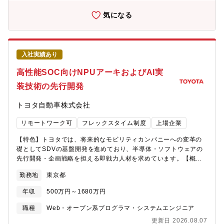
イドラインの策定・関連部署（法務・セキュリティ・現場）との
の関係会社をカバーする認証基盤(EntraID)の企画・設計・実装・
調整および橋渡し【ポジションの魅力】■事業成長へのインパク
運用業務＜具体的には＞（１）認証基盤(EntraID)の企画・設計・
気になる
ト：事業部門と直接意思決定を行い、全社の働き方や業務フロー
実装・運用業務・組織改編に柔軟に対応できる認証基盤の整備に
を変える経験を積むことが可能です。全社に影響を与える大きな
関する施策の規格から設計/実装・ゼロトラストの考え方に基づい
プロジェクトとなるため、事業成長へのインパクトや貢献を実感
た認証基盤の整備に関する施策の企画から設計/実装・ユーザー利
できる環境です。■最先端の技術実装：生成AIを「検証」で終わら
便性を図るための施策の企画から設計/実装・運用の効率化に関す
入社実績あり
せず、実務に深く組み込むフェーズに携わることができます。全
る企画から設計/実装・EntraIDでアプリケーションをセキュアに
社的にAIの活用は積極的に行っているため、最新の事例などもキ
利用するための施策の企画から設計/実装・ユーザー属性情報を補
高性能SOC向けNPUアーキおよびAI実
ャッチアップしながら実務への反映～実行をお任せします。■キャ
完するための仕組みに関して企画から設計/実装（２）アプリケー
装技術の先行開発
リア拡張：ITの専門性だけでなく、事業理解、組織開発、PMOと
ション移行支援・オンプレ認証基盤を利用しているアプリケーシ
しての高度な汎用スキルを身に着けることが可能です。【キャリ
ョンをEntraID利用に切り替える移行支援対象とするプロジェクト
トヨタ自動車株式会社
アパス】一人ひとりの志向や適性を重視して共にキャリアを築く
の規模によって、実装まで担当いただく場合や外注に委託する場
ことを目指しており、専門職から管理職、さらには異業種への挑
合があります。プロジェクトの規模によっては、3～5年/数10人が
リモートワーク可
フレックスタイム制度
上場企業
戦まで、多様なキャリアプランを実現することが可能です。＜キ
関わるようなプロジェクトもあります。このようなプロジェクト
ャリアイメージ＞・現場での経験を活かし、特定分野で専門性を
の場合は、経営層に対する上申から携わっていただくことになり
【特色】トヨタでは、将来的なモビリティカンパニーへの変革の
高める・リーダーシップを発揮し、マネジメントスキルを磨く・
ます。規模の大きなプロジェクトになるため、複数のベンダーを
礎としてSDVの基盤開発を進めており、半導体・ソフトウェアの
セキュリティ領域、社内IT、BPRといった異なる領域や職務を経
束ねる場面も発生します。■使用言語、環境、ツール、資格等
先行開発・企画戦略を担える即戦力人材を求めています。【概
験し、スキルを拡張する・部門や領域を横断して、事業全体の責
EntraID【キャリアパス】■プロジェクトリーダやマネジメント経
要】自動車の電子システムは飛躍的な拡大傾向にあり、その実現
任を担う
験を経て、配属部門や他事業本部・製作所の管理職■認証/セキュ
勤務地
東京都
を支える半導体技術の重要性が極めて高くなってきています。特
リティ分野のスペシャリストとして技術的知見から組織牽引する
に、知能化の基盤となるAI技術は技術進化が速く、ADAS/Cockpit
役割【配属先/組織のミッション】インフラセキュリティ戦略統括
年収
500万円～1680万円
の商品性の向上には不可欠であり、体制強化を図っています。
部三菱電機グループ（国内外関係会社を含む）のITインフラ・ITセ
【詳細】-ADAS/Cockpit向けSoC要件(NPUアーキ)の先行開発
職種
Web・オープン系プログラマ・システムエンジニア
キュリティの戦略立案・施策実行デジタルアイデンティティ部三
NvidiaやQualcommなど車載SOCのGPU/NPU処理性能のベンチ
菱電機グループの新たな認証基盤の企画・開発・導入・運用保
更新日 2026.08.07