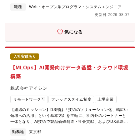
国休暇：年1～2回(10日間)取得が可能です。
や社内SE、データ処理エキスパートの方など様々な職種の方がい
職種
Web・オープン系プログラマ・システムエンジニア
らっしゃいます。【Digital Innovation部のご紹介】
更新日 2026.08.07
https://digital.azsa.or.jp/【イグニッションセンターについて（就
業場所）】
https://home.kpmg/jp/ja/home/campaigns/2018/11/kpmg-
気になる
ignition-tokyo.html【ポジションの魅力】★日本トップ4である
「4大監査法人」の1つで、日本最大級のアカウンティングファー
ムでの社内SE業務★ＷＬＢが整った環境（平均残業時間は月30時
間程度／リモートワーク可能）★監査のデジタルトランスフォー
入社実績あり
メーションを進め、テクノロジーを最大限活用して価値ある監査
を提供★経済産業省が定めるDX認定制度に基づき、「DX認定事
【MLOps】AI開発向けデータ基盤・クラウド環境
業者」として認定されています。
構築
株式会社アイシン
リモートワーク可
フレックスタイム制度
上場企業
【組織のミッション】DS部は「技術のソリューション化、幅広い
領域への活用」という基本方針を主軸に、社内外のパートナーと
一体となり、AI技術で製品価値創造・社会貢献、およびDX革新を
図ることをミッションとしています。データインテリジェンス室
勤務地
東京都
は、これらの技術・価値創造をデータ活用という側面で、データ
分析技術・データ合成・MLOpsの技術・環境を社内へ発信し、事