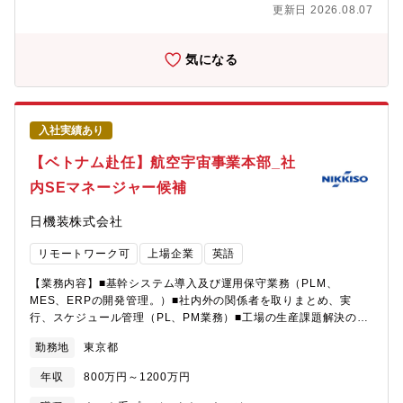
ことができます。・プロジェクトに関する調査・分析・レポート
更新日 2026.08.07
の取りまとめや各種資料作成・クライアントとのタスク作業計画
の合意形成、タスク進捗確認や業務調整支援・国際ブランドの通
達事項に対する整理・調査・分析・評価等、業務運用支援・ビジ
気になる
ネスパートナーの管理、タスク確認や業務調整・その他プロジェ
クトに付随する業務（契約締結手続き等）[職務の魅力]・クレジッ
トカードビジネスを全世界で推進しているVisaやMastercard等の
国際ブランドが提供する最新のテクノロジーやトレンドなど業界
入社実績あり
動向をグローバルな視点で習得できます。・多様な業務に携われ
るため、プロジェクトマネジメント能力の向上やPMO能力の向上
【ベトナム赴任】航空宇宙事業本部_社
を実現し、コンサルタントとして成長できる環境があります。・
内SEマネージャー候補
専門性の深耕やPMO特化など、個々の志向性に応じて役割の変更
ができる柔軟なフィールドを用意しております。・適応力に優れ
日機装株式会社
た方や即戦力となる方には、積極的に業務をお任せし、リーダー
や責任者として役割を担っていただく環境があります。・クレジ
リモートワーク可
上場企業
英語
ットカード関連や国際ブランド関連について経験豊富なメンバー
が在籍し、気軽に確認する風土があります。また、知識共有の場
【業務内容】■基幹システム導入及び運用保守業務（PLM、
も充実しているため、より専門性を追求することが可能です。[勤
MES、ERPの開発管理。）■社内外の関係者を取りまとめ、実
務地]・東京都または神奈川県（当社オフィス、クライアント企業
行、スケジュール管理（PL、PM業務）■工場の生産課題解決のた
のオフィス、在宅勤務）※当社はハイブリッド勤務を推奨してお
めの企画～提案■ベトナム工場の障害調査および対策■現地メンバ
り、社員一人ひとりが仕事とプライベートを両立できる環境を整
勤務地
東京都
ーの指導、管理（英語使用）【ミッション】今回基幹システムを
えています。[勤務形態]・フレックスタイム制※コアタイム無し※
導入し、現在保守運用のフェーズとなります。安定的な運用に向
入社日から適用※勤務形態はプロジェクトにより異なります。
年収
800万円～1200万円
け、エンジニアとして改善対応をお任せします。現在、当社では
【募集背景】当社は、独立系Fintechコンサルティング会社とし