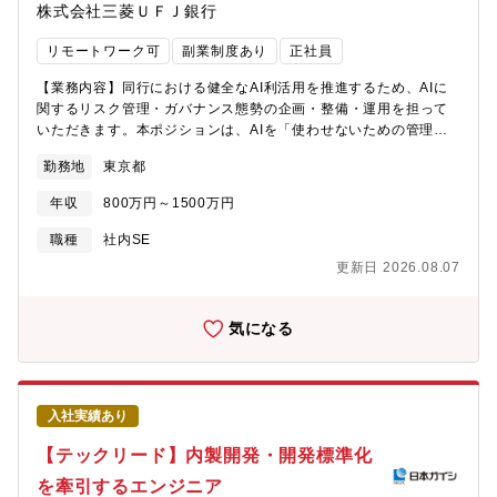
株式会社三菱ＵＦＪ銀行
リモートワーク可
副業制度あり
正社員
【業務内容】同行における健全なAI利活用を推進するため、AIに
関するリスク管理・ガバナンス態勢の企画・整備・運用を担って
いただきます。本ポジションは、AIを「使わせないための管理」
ではなく、「安全かつ適切に使うための管理」を設計・実装する
勤務地
東京都
役割です。AI利活用を進める業務部門・企画部門と、リスク管
理・コンプライアンス・法務・情報セキュリティ等の各専門部署
年収
800万円～1500万円
をつなぎ、推進と統制の両立を図っていただきます。AIガバナン
スにおける1.5線機能として、AI利活用の企画・実装に近い立場か
職種
社内SE
ら、個別のAI活用ユースケースに伴走しながら、全社的なAI管理
更新日 2026.08.07
のルール・プロセスを設計・運用・高度化していくポジションで
す。なお、AIガバナンス領域では、リスク管理を担う2線部署（リ
スク統括部等）とも連携しながら業務を進めます。ご本人の希
気になる
望・適性等に応じて、将来的に1.5線・2線双方の業務を経験し、
AI利活用推進とAIリスク管理の両面で専門性を高めていくキャリ
アも想定されます。【業務内容詳細】具体的には、以下の業務を
担当いただきます。■行内の各リスク所管部署と協働し、AI利活用
入社実績あり
に必要となるリスク管理の企画・立案・AI管理に関するガバナン
スフレームワークの検討・整備・AI利活用に係る手続き、管理プ
【テックリード】内製開発・開発標準化
ロセス、リスク評価プロセスの設計・改善・AI利活用ユースケー
を牽引するエンジニア
スに対するリスク評価の実施・各ユースケースに応じたリスク低