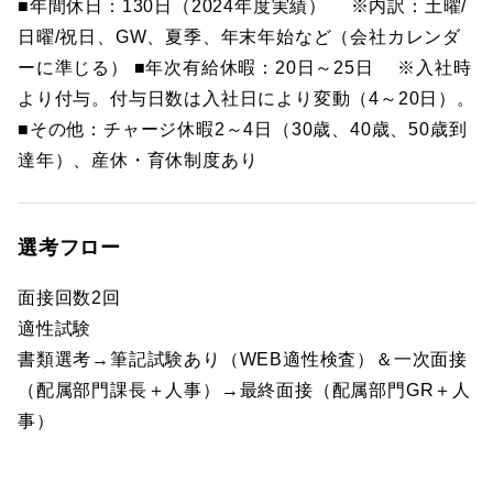
■年間休日：130日（2024年度実績） ※内訳：土曜/
日曜/祝日、GW、夏季、年末年始など（会社カレンダ
ーに準じる） ■年次有給休暇：20日～25日 ※入社時
より付与。付与日数は入社日により変動（4～20日）。
■その他：チャージ休暇2～4日（30歳、40歳、50歳到
達年）、産休・育休制度あり
選考フロー
面接回数2回
適性試験
書類選考→筆記試験あり（WEB適性検査）＆一次面接
（配属部門課長＋人事）→最終面接（配属部門GR＋人
事）