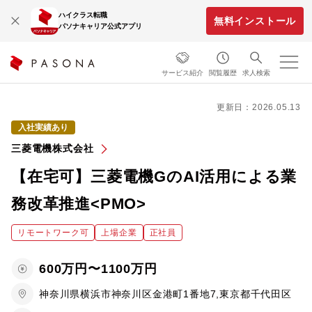
ハイクラス転職
無料インストール
パソナキャリア公式アプリ
サービス紹介
閲覧履歴
求人検索
更新日：2026.05.13
入社実績あり
三菱電機株式会社
【在宅可】三菱電機GのAI活用による業
務改革推進<PMO>
リモートワーク可
上場企業
正社員
600万円〜1100万円
神奈川県横浜市神奈川区金港町1番地7,東京都千代田区