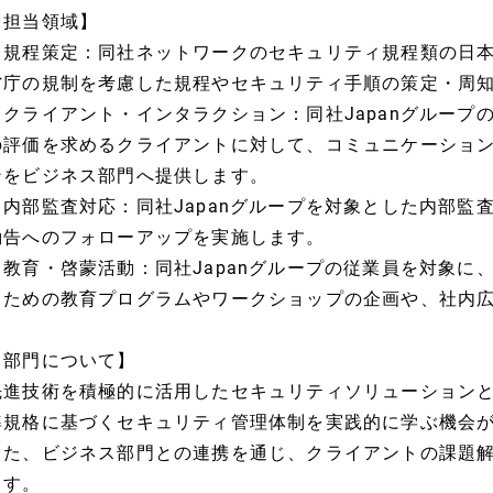
【担当領域】
・規程策定：同社ネットワークのセキュリティ規程類の日
省庁の規制を考慮した規程やセキュリティ手順の策定・周
・クライアント・インタラクション：同社Japanグループ
の評価を求めるクライアントに対して、コミュニケーショ
ンをビジネス部門へ提供します。
・内部監査対応：同社Japanグループを対象とした内部監
勧告へのフォローアップを実施します。
・教育・啓蒙活動：同社Japanグループの従業員を対象に
るための教育プログラムやワークショップの企画や、社内
【部門について】
先進技術を積極的に活用したセキュリティソリューション
準規格に基づくセキュリティ管理体制を実践的に学ぶ機会
また、ビジネス部門との連携を通じ、クライアントの課題
ます。