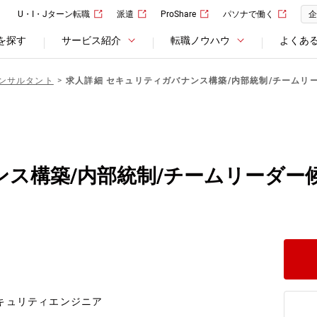
U・I・Jターン転職
派遣
ProShare
パソナで働く
企
を探す
サービス紹介
転職ノウハウ
よくあ
ンサルタント
求人詳細 セキュリティガバナンス構築/内部統制/チームリ
ス構築/内部統制/チームリーダー
セキュリティエンジニア