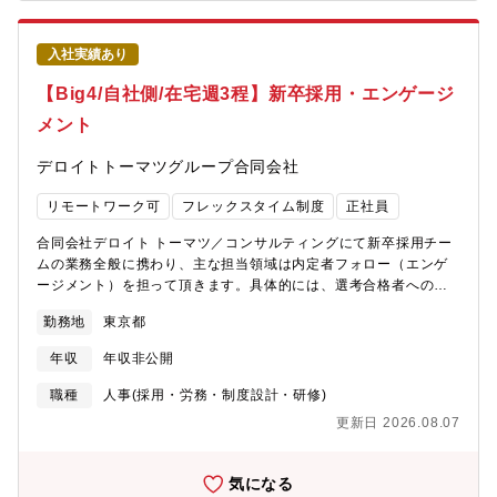
携わる採用活動が企業の経営戦略にも影響を及ぼす実感を得るこ
とができます。【キャリアパス】中途採用のマネージャー等【募
集背景】欠員補充のため【組織構成】シニアマネージャー1名、マ
入社実績あり
ネージャー1名、シニアスタッフ3名、RPO、派遣職員。【働き
方】標準労働時間7時間でフルフレックス、週2~3日の在宅勤務が
【Big4/自社側/在宅週3程】新卒採用・エンゲージ
可能な想定です。ワークライフスタイルに合わせた働き方が可能
メント
です。※東京事務所は豊洲エリアへの移転を計画中（2026年秋予
定）
デロイトトーマツグループ合同会社
リモートワーク可
フレックスタイム制度
正社員
合同会社デロイト トーマツ／コンサルティングにて新卒採用チー
ムの業務全般に携わり、主な担当領域は内定者フォロー（エンゲ
ージメント）を担って頂きます。具体的には、選考合格者へのオ
ファー提示、オファー後の人事面談担当、内定者向け施策の企
勤務地
東京都
画・実行、配属プロセスの主導、関連チームとの連携による業務
推進、業務委託先のマネジメントを想定しています。併せて、担
年収
年収非公開
当領域における課題設定から改善提案、施策推進までを主体的に
リードすることを期待しております。想定ポジションはシニアス
職種
人事(採用・労務・制度設計・研修)
タッフレベルとなります、候補者の経験・スキルに応じて管理監
更新日 2026.08.07
督者としての採用も検討可能です（その場合は、チームメンバー
の支援・育成に加え、実務とマネジメントの両面を担うプレイン
グマネージャーとして、チーム運営にも主体的に関与する役割を
気になる
想定しています）。■企業担当から見た魅力・内定者アンケートの