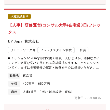
声をもとに、採用施策やブランディングの見直しに関わることが
できるため、単なる運用にとどまらず、企画や改善にも携わりた
い方やアイデアを出しながら周囲を巻き込んで仕事を進めたい方
入社実績あり
にはおすすめのポジションです。・内定後のエンゲージメント向
上に関わるので、企業にとって重要な人材確保に関わりながら内
【人事】研修運営/コンサル大手/在宅週3日/フレッ
定から入社までの大切な期間に寄り添い、一人ひとりの社会人と
クス
しての第一歩を支えることができます。・新卒採用の経験を起点
に、長期的にはHRBPなど他の人事領域へキャリアを広げていけ
EY Japan株式会社
る環境です。・実働7時間、想定残業は月30時間程度で、基本的に
休日勤務もないため、無理なくメリハリをつけて働くことができ
リモートワーク可
フレックスタイム制度
正社員
る環境です。■キャリアパス・DTC新卒採用チームリーダー・他法
人の新卒/中途採用担当、チームリーダー・新卒採用マネジャー・
■ ミッションAdvisory部門で働く社員一人ひとりが、適切なタイ
採用のディレクター【組織構成】チーム人数：9名ディレクター1
ミングで必要な学びを得られる育成環境を支えることがミッショ
名、マネジャー１名、アソシエイトマネジャー1名、シニアスタッ
ンです。まずは各種研修の運営・改善を中心に担当いただき、安
フ4名、派遣スタッフ2名 レポートライン:マネジャー【働き方】
定した研修運営を実現していただきます。その上で、ご志向やご
標準労働時間7時間でフルフレックス、週2~3日の在宅勤務が可能
勤務地
東京都
経験に応じて、新たな研修企画や育成施策の立案・改善にもチャ
な想定です。ワークライフスタイルに合わせた働き方が可能で
レンジできる環境です。■ 募集背景Advisory部門の事業拡大に伴
す。「※企業紹介動画もあるので是非ご参照ください。
年収
400万円～650万円
い、人員増加を支える人事部門の体制強化を目的とした募集で
https://www.youtube.com/watch?v=GjJJ7K6vhTw 」※東京事
す。事業の成長に合わせて研修や育成施策も拡充しており、継続
職種
人事(採用・労務・制度設計・研修)
務所は豊洲エリアへの移転を計画中（2026年秋予定）
的かつ安定した運営体制の構築が重要になっています。本ポジシ
更新日 2026.08.07
ョンでは、育成施策の運営・改善を中心に担いながら、将来的に
は企画にも携わることで、組織全体の人材育成基盤の強化に貢献
いただくことを期待しています。■業務内容Advisory部門における