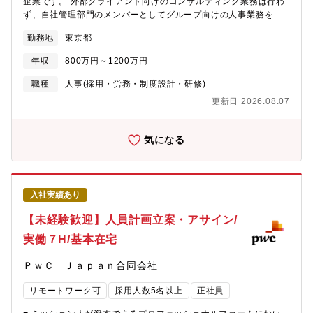
企業です。 外部クライアント向けのコンサルティング業務は行わ
Consulting C&I：2名チームの特徴：多様なバックグラウンドを
ず、自社管理部門のメンバーとしてグループ向けの人事業務を行
持つメンバーが在籍し、効率化や改革を推進中■働き方・実働7時
っていただきます。 ■ミッション労務コンプライアンスおよび安
間・週4回在宅勤務・月間残業20時間程度・フルフレックスワーク
勤務地
東京都
全衛生の中核として、法令・社内規程に基づいた適切な労務管理
ライフバランスを重視しつつ、主体的な業務推進可能な環境で
を推進し、EY Japanグループの従業員が安心して働ける環境を実
す。※子育て中のママさん、パパさん大活躍中です。■キャリアパ
年収
800万円～1200万円
現することがミッションです。コンプライアンス事案やハラスメ
ス・経営会議向けレポーティングや情報分析を自律的に担い、経
ント対応、休職・復職支援、安全衛生管理などを通じて組織リス
職種
人事(採用・労務・制度設計・研修)
営層の意思決定に貢献しながら、部門の中核人材として、より高
クを未然に防止するとともに、発生した課題に対しては原因分析
度な経営管理やプロジェクト推進をリードしていただく（管理職
更新日 2026.08.07
から再発防止策の企画・実行まで一貫してリードしていただきま
を目指していただく）キャリア形成などを期待しています。・社
す。■業務内容（１）コンプライアンス事案対応・相談窓口への通
内異動制度を活用し、他部署等へキャリアを展開することも可能
報内容の受付～調査・相談者対応および関係者への聞き取りなど
気になる
です。■魅力・グローバルグループで経営層と近い距離で業務を経
を通した情報収集と事実確認・関連部署と連携しながら解決方法
験でき、意思決定を支援するやりがいのあるポジション。・ワー
の検討・外部組合との団体交渉や弁護士対応・調査報告書作成や
クライフバランスを重視した働き方が可能（リモート中心、残業
経営層への定期報告、措置の検討・実施、再発防止策の検討・実
少なめ、長期就業しやすい）・英語活用は希望や得意な方にはお
施等（２）コンプライアンス関連研修や予防施策の企画～実施・
任せ致します。業務の中でグローバルとの連携時等積極的に活用
入社実績あり
相談件数/内容の傾向分析、定期報告・コンプライアンス推進及び
していただきます。・将来的には管理職として組織をリードする
ハラスメントの防止の施策を企画し実施・従業員向け啓蒙研修の
【未経験歓迎】人員計画立案・アサイン/
キャリアを目指せます。また、社内異動制度を活用し、他部署や
企画、コンテンツ作成、運用実施（３）休職対応・安全衛生・休
別領域へキャリアを広げることも可能で、長期的なキャリアの選
実働７H/基本在宅
職復職手続きの管理および休職者のフォローアップとサポート・
択肢が豊富です。・異常値の分析やレポート改善、経営管理の高
社内外の関連部署との連携・健康管理とウェルビーイングに関す
度化など、決められた業務をこなすだけではなく、自ら課題を見
ＰｗＣ Ｊａｐａｎ合同会社
る教育と啓発・安全衛生に関連する法令、規則に基づく文書の作
つけ、最適なアウトプットを提案・実行することが期待されてい
成提出・衛生委員会（４）その他・労務業務全般に関するオペレ
ます。
リモートワーク可
採用人数5名以上
正社員
ーション構築・人事内プロジェクト参加（５）メンバー育成・チ
ームメンバー育成■募集背景組織力強化のため■求人部門の人数や