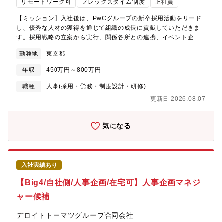
リモートワーク可
フレックスタイム制度
正社員
朝メール送信配慮」として、原則20:00から翌朝8:00のメール送
ョン力が身につきます。※一人ひとりのスタッフの予定を正確に
信を行わない。「マイ・タイム」として、第三金曜日の15:00以降
把握することが必要なことから、専用アプリケーションへの入
【ミッション】入社後は、PwCグループの新卒採用活動をリード
には会議を設定せず、自身の担当業務、1週間のまとめ・翌週の準
力、登録といったオペレーショナルな業務も発生します。※ポジ
し、優秀な人材の獲得を通じて組織の成長に貢献していただきま
備等のために集中して仕事と向き合える時間帯として確保する。
ションの性質上ビジネスに近いところからスタートいただけるた
す。採用戦略の立案から実行、関係各所との連携、イベント企
働き方改革の一環として、様々な状況にある方にも長期的なキャ
め、必ずしも人事経験は問いません。
画・運営まで幅広く担当し、採用活動の質とスピードを高める役
リアを築いてもらうため、「育児や介護と仕事を両立するための
勤務地
東京都
割を期待しています。【期待する役割】PwCコンサルティング合
時短・短日勤務が可能なFWP（フレキシブル・ワーキング・プロ
同会社、PwC Japan有限責任監査法人のいずれかの新卒採用をご
グラム）」等の諸制度の導入と取り組みをおこなっております。
年収
450万円～800万円
担当いただきます。【業務内容】■新卒採用計画の立案、予算管
※東京事務所は豊洲エリアへの移転を計画中（2026年秋予定）
理、採用関連実務（面接・選考・リテンション等）■人材紹介会社
職種
人事(採用・労務・制度設計・研修)
および関連企業との連絡、交渉業務■大学訪問、学内及び学外での
更新日 2026.08.07
単独・合同説明会の実施■国内/海外の採用イベント企画■内定者フ
ォロー※業務内で英語は使用しませんので英語が苦手な方でもご
安心ください※高い英語力をお持ちの方は海外採用を担当してい
気になる
ただきます。【募集背景】PwCコンサルティング合同会社および
PwC Japan有限責任監査法人では、事業拡大と組織強化を背景に
新卒採用担当者を募集しています。【働き方】・実働7時間・基本
在宅勤務・フルフレックス※ご活躍されている皆さん実際にフレ
入社実績あり
ックス活用されております・残業月30時間程度【キャリアパ
ス】・採用キャリアでも、将来的に人事戦略側や研修担当等人事
【Big4/自社側/人事企画/在宅可】人事企画マネジ
領域において、幅広く広げられます。・社内異動制度を使って他
ャー候補
部署への移動も可能です。※キャリアの広がり方は採用のスペシ
ャリストとしての成長はもちろん、人事領域全般へのキャリアチ
デロイトトーマツグループ合同会社
ェンジや管理職へのステップアップも可能です。【組織構成】・