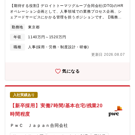
門と連携し、人員調整やスケジュール管理を担当※社内のさまざ
【期待する役割】デロイトトーマツグループ合同会社(DTG)のHR
まな部署とコミュニケーションを取りながら、人とプロジェクト
オペレーション企画として、人事領域での業務プロセス企画、シ
をつなぐ役割を担うポジションです。人と関わることが好きな方
ェアードサービスにかかる管理を担うポジションです。【職務内
や、調整・サポート業務にやりがいを感じる方が活躍していま
容】80%：人事労務、給与社保にかかる各種プロセスの業務企画
す。■組織構成全体で40～50名規模1チームあたり8～10名程度※
勤務地
東京都
（システム導入含む)業務改善/改革のLeadまたはLeaderの支援や
コンサルティング、監査など複数の法人担当チームに分かれてお
PMOを担当20%：シェアードサービスにかかるベンダーとの調
り、担当部門は選考の途中で決定します。■働き方・実働7時間・
年収
1140万円～1520万円
整・品質/工数管理【魅力】HRオペレーション領域における幅広い
フルフレックス・基本在宅・通常期は月20時間程度、繁忙期は月
知識・スキルや経験、業務プロセスにとどまらない企画推進力を
職種
人事(採用・労務・制度設計・研修)
30～40時間程度※週1日出社あり※子育て中の方も安心して業務
得ることができます。業務の上流部分の経験を積むことができる
を遂行できる環境です。※働くママさん、パパさん大活躍中で
更新日 2026.08.07
のでキャリアの幅を広げることができます。【キャリアパス】オ
す。※突発的なお休み等にも対応していただける柔軟な環境で
ペレーション部門長やCoEにおけるオペレーション企画推進リー
す。■キャリアパス・プロジェクトアサイン業務を通じて経験を積
ド、HRBPなどのポジションへのキャリアパスが想定されます。
気になる
んだ後には、将来的にHRBPや人材開発、組織開発等の他の
【募集背景】人員配置転換に伴う募集。【組織構成】数十名規模
HR（人事）チームへの異動を目指すことも可能です。・マネージ
【企業について】■DTGについてデロイト トーマツ グループ合同
ャー等マネジメント経験を積むことも可能です。■ この求人の魅
会社は、デロイト トーマツ グループの経営基盤となる経営企画・
力・プロジェクトの状況や人材のスキル・稼働状況を踏まえ、最
人事・経理・IT・マーケティング・リスクマネジメントなどに関
適な人員配置を行うことで、プロジェクトの成功や会社全体の生
入社実績あり
わるコーポレート機能を一元的に担っています。グループ全体の
産性向上に直接貢献できるポジションです。・経営層・マネジメ
経営戦略の策定から実行・運用までを一気通貫で、機動的かつ統
【新卒採用】実働7時間/基本在宅/残業20
ント層、現場と近い距離で仕事ができます。・数字に追われるこ
合的に推進しています。■働き方当社では、組織としてのパフォー
となく、本質的な人材マネジメントに集中できます。・人員配置
時間程度
マンスの最大化を目指し、対面コミュニケーションを通じた最適
や稼働管理だけでなく、人材育成やキャリア形成、タレントマネ
な業務の推進、チームビルディングの強化、相互信頼の構築など
ジメントの視点も身につけることができ、将来的にはHRBPや人
ＰｗＣ Ｊａｐａｎ合同会社
を実現するため、 週2日以上のオフィスへの出社勤務と在宅勤務
事企画など幅広いキャリアにもつながります。・裁量を持って主
を併用するハイブリッドワークとしております。また、「深夜早
体的に業務改善へ取り組めます。・高い調整力・コミュニケーシ