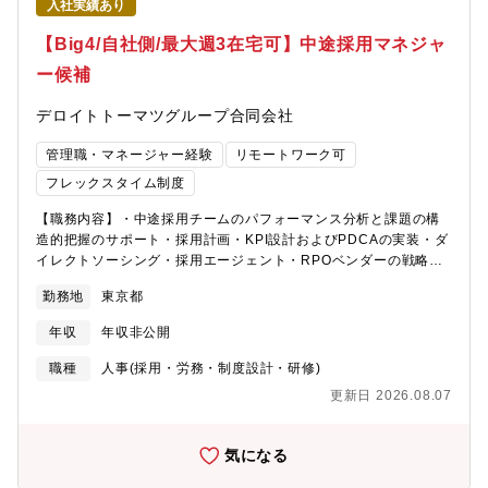
入社実績あり
きます。【キャリアパス】中途採用のマネージャー等【募集背
景】欠員補充のため【組織構成】シニアマネージャー1名、マネー
【Big4/自社側/最大週3在宅可】中途採用マネジャ
ジャー1名、シニアスタッフ3名、RPO、派遣職員。【働き方】標
ー候補
準労働時間7時間でフルフレックス、週2~3日の在宅勤務が可能な
想定です。ワークライフスタイルに合わせた働き方が可能です。
デロイトトーマツグループ合同会社
※東京事務所は豊洲エリアへの移転を計画中（2026年秋予定）
管理職・マネージャー経験
リモートワーク可
フレックスタイム制度
【職務内容】・中途採用チームのパフォーマンス分析と課題の構
造的把握のサポート・採用計画・KPI設計およびPDCAの実装・ダ
イレクトソーシング・採用エージェント・RPOベンダーの戦略的
統括のサポート・事業部との連携強化および採用要件の精緻化・
勤務地
東京都
シニアマネージャーとマネージャーと協働した組織変革イニシア
ティブの推進のサポート・中途採用リクルーターとしてのEnd to
年収
年収非公開
Endでの採用活動※メールの読み書きにおいて英語を使用する場
面もございます。【企業担当から見た魅力】・人材が事業成長に
職種
人事(採用・労務・制度設計・研修)
直結するコンサルティング業界かつ年間1,000名程の採用をハンド
更新日 2026.08.07
リングする大手企業の中途採用業務だからこそ、自分が設計した
採用活動が、数百～数千人規模の組織や事業成長に直結する手応
えを得ることができます。・人が商材となるコンサルティング領
気になる
域の採用では、採用活動が売上に直結します。そのため、自身の