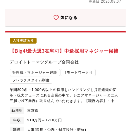
い環境です！リモートワーク可能ですが、対面のイベント（懇親
更新日 2026.08.07
社内のステークホルダーと連携しながら、プロセス構築、業務管
会がある場合あり）や収録がある場合には出社していただく必要
理等を担います。1. 入社・異動（転籍・出向・社内公募制度）・
があります
退職等の手続き業務およびプロセス管理2. 雇用手続き・契約業務
気になる
およびプロセス管理（対象：有期雇用・顧問・派遣）3. 人事デー
タ管理（職員の属性情報、会計士や税理士資格、在留資格情報等
の一元管理）■英語の活用シーン・全社（グループ全体）の外国籍
職員を含む方に向けた人事関連のお知らせ発信の際・外国籍社員
入社実績あり
からの人事関連問い合わ対応の際等※AIツールを活用いただけま
す。※AIツールを活用して業務を遂行できれば問題ございませ
【Big4/最大週3在宅可】中途採用マネジャー候補
ん。■働き方・所定労働：7時間・フルフレックス・基本在宅・出
社は月に1～2回ほどで、ほぼリモートワーク（在宅勤務）で
デロイトトーマツグループ合同会社
す。・時間外勤務も10～20時間/月程度で、ご家庭と両立がしやす
い環境です。・基本的にペアで対応いただきます。・繁忙期：新
管理職・マネージャー経験
リモートワーク可
規の入社者が増える時期や、期末等での定年退職者の対応がある
フレックスタイム制度
場合になります。＜よくいただく質問＞・どういうときに出社す
るか：郵便物の確認や労基署への書類提出が発生した場合。・出
年間800名～1,000名以上の採用をハンドリングし採用組織の変
社日は決まっているか：決まっていません。ご自身の都合でご出
革・拡大フェーズにある企業の中で、シニアマネージャーと二人
社いただきます。■勤務地東京・名古屋・大阪※名古屋、大阪エリ
三脚で以下業務に取り組んでいただきます。【職務内容】・中途
アの方について、出張といった形で東京オフィスへ来社いただく
採用チームのパフォーマンス分析と課題の構造的把握・採用計
場合もございます。※完全フルリモートワークではありません。■
勤務地
東京都
画・KPI設計およびPDCAの実装・ダイレクトソーシング・採用エ
チーム紹介本ポジションは、入社から退職までの「人の動き
ージェント・RPOベンダーの戦略的統括・事業部との連携強化お
年収
910万円～1210万円
（Employee Lifecycle）」に関わる人事オペレーションを一気通
よび採用要件の精緻化・チームメンバーの育成・マネジメント
貫で担うチームです。PwC Japanグループ全法人の人的リソース
（プレイングマネージャーとして自らも動く）・シニアマネージ
職種
人事(採用・労務・制度設計・研修)