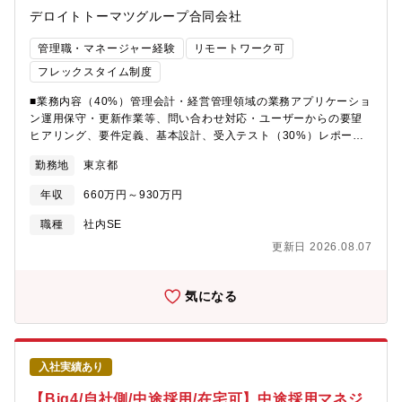
この求人の魅力・PwC JapanのDE&I推進を担う成長組織で、障
取りを対応していただきます。・英語力が堪能な方には、会議で
デロイトトーマツグループ合同会社
がい者雇用の未来を創ることができる・障がい者支援だけでな
のコミュニケーション等に対応していただきます。■求人部門の人
く、組織づくり、業務改善、人材育成など幅広い経験を積むこと
数や年齢構成・組織構成や雰囲気などEYSC経営企画はPartner2
管理職・マネージャー経験
リモートワーク可
ができる・実働7時間、フルフレックス、週3～4日リモートと、柔
名、管理者社員6名、メンバ社員8名、派遣社員5名のチームです。
フレックスタイム制度
軟な働き方を実現できる・障がいの有無に関わらず、一人ひとり
パートナー1名は女性、女性比率は90％。女性が活躍しているチー
をフラットに評価する文化がある・今後さらに拡大予定の組織で
ムです。正社員のうちワーキングマザーが5名で主に在宅で勤務し
■業務内容（40%）管理会計・経営管理領域の業務アプリケーショ
あり、リーダーからマネージャーへとキャリアアップを目指せる
ているためフレキシブルな働き方を推進しています。■働き方・週
ン運用保守・更新作業等、問い合わせ対応・ユーザーからの要望
環境がある【こんなご経験をお持ちの方々がご活躍中です】- 人材
4日程度の在宅勤務・所定労働7時間勤務・平均時間外：月間20時
ヒアリング、要件定義、基本設計、受入テスト（30%）レポーテ
派遣会社の営業職のご経験者- 店舗運営責任者、エリアマネージャ
間程度・フルフレックス※子育て中の方大活躍中です。※お子様
ィング・データ活用支援・経営管理・予実管理に関する各種レポ
ーのご経験者- 業務委託等でBPOのご経験者- 学習塾の教室運営者
の送り迎えによる一時的な中抜け等可能です■キャリアパス・入社
勤務地
東京都
ートの運営・改善・SQL等を活用したデータ抽出、分析および業
など人材育成のご経験者バックオフィス業務にて、複数名のマネ
後は、担当グループの予実管理、KPI管理、レポーティング、分
務活用支援・データ品質向上に向けた課題抽出と改善施策の企
年収
660万円～930万円
ジメントやチームリード、評価者としてのご経験者
析、業績予測などの業務を把握し、メンバーを支援、監督する役
画・推進・業務意思決定に活用される情報基盤の整備・改善
割を担います。・アシスタントディレクター以上の職階を目指し
（20%）プロジェクト推進・ベンダーマネジメント・開発ベンダ
職種
社内SE
ていただくことも可能です。・社内異動制度を活用し、他領域ポ
ーおよび外部パートナーとの調整・管理・プロジェクトの進捗管
更新日 2026.08.07
ジションへ異動することも可能です。■この求人の魅力・経営管理
理、課題管理、品質管理・関連部署との各種調整業務（10%）業
と組織マネジメントの双方に関われる※予実管理やKPI分析だけで
務プロセス改善・業務効率化に向けた改善施策の企画・推進・運
なく、若手社員、派遣社員、契約社員を含むグループのリードも
用プロセスやシステム運用ルールの整備・改善■英語使用頻度案件
気になる
担います。経営数値を扱う専門性と、チーム運営や人材育成の経
により月あたり数時間程度。※グローバル基準の適用による開発
験を並行して深められる点が特徴です。・データ分析を部門運営
業務効率化など、グローバルとの打ち合わせ参加により担当業務
の改善につなげられる※レポートを作成するだけでなく、データ
領域の幅が広がります。■想定キャリアパス・基幹業務システム領
に基づく課題抽出や改善提案、業務プロセス改善まで担当しま
域のリード担当・アプリケーション開発・運用保守のPM・管理会
す。担当事業のビジネスモデルを理解し、分析結果を実際の部門
入社実績あり
計／経営管理領域におけるシステム担当責任者■アピールポイン
運営に反映する経験を積めます。・管理職として働き続けやすい
ト・社内SEとして自社の事業・業務に深く入り込み、企画・要求
【Big4/自社側/中途採用/在宅可】中途採用マネジ
勤務環境※週4日程度の在宅勤務、1日7時間勤務、フルフレック