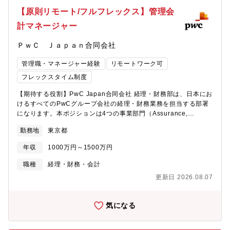
親会の企画・運営等・取材のアレンジ・対応…付随するメディア
【原則リモート/フルフレックス】管理会
とのコミュニケーションを含む・ニュースリリースの発信…リー
計マネージャー
ス文の調整、メディアへの配信手配、社内への告知、オウンドメ
ディアへの掲載等のアレンジ・寄稿のサポート…メディアに寄稿
ＰｗＣ Ｊａｐａｎ合同会社
する際のスケジュール管理、原稿レビュー、出稿手配等・PwCに
関わる記事掲載状況のモニタリング・トラブル等に対応する危機
管理職・マネージャー経験
リモートワーク可
管理広報＜Internal＞・社内向けコミュニケーションチャネルの管
理運営…動画、記事等の企画、制作、配信・社内報等の閲覧状況
フレックスタイム制度
のモニタリング、分析※Media・Internal両方の領域を担当いただ
【期待する役割】PwC Japan合同会社 経理・財務部は、日本にお
きます。チームリードではなく、プレイングマネージャーとして
けるすべてのPwCグループ会社の経理・財務業務を担当する部署
主体的に業務を推進していただきます。■ 組織構成部署人数：6～
になります。本ポジションは4つの事業部門（Assurance,
7名多様なバックグラウンドを持つメンバーで構成され、専門性と
Deals,Consulting, Tax）のいずれかのLine of Service、または
協調性を重視したチーム■ 働き方・実働7時間・フルフレックス・
勤務地
東京都
PwC Japan全体のリーダーの経営判断の経理・財務面でのサポー
リモートワークを基本※取材対応やメディア勉強会等の際に出社
ト役となります。マネジメントが必要な情報を人事、経理をはじ
が必要となる場合あります。■キャリアパスシニアマネージャーや
年収
1000万円～1500万円
め関係各部署と積極的にコミュニケーションを取り情報を集め分
ディレクター等、より上位のマネジメント・管理職ポジションへ
析し、マネジメントへ報告します。【具体的な職務内容】■管理レ
の挑戦可能です。また、広報以外のブランディング・コーポレー
職種
経理・財務・会計
ポートを作成しマネジメントへ定期的に報告・部門別PL予実、対
ト領域へのキャリア展開も可能です。■ この求人の魅力・マネー
更新日 2026.08.07
前年比PL分析,KPI分析, コスト分析等・予算、着地見込み作成・
ジャーとして裁量権を持ち、主体的に幅広い広報業務に携われ
PJマネジメントツール、管理会計ツール、収益管理ツール等、現
る・社内外のコミュニケーションをリードし、企業ブランド価値
場のオペレーション改善のためのPJ対応■個別エンゲージメントの
向上に直接貢献できる・メディアリレーションや危機管理広報な
気になる
ファイナンス面からのサポート【キャリアパス】■部内・部外を問
ど、専門性の高い実務経験を積める・ビジネス、メディアリレー
わず、各人の希望や適性に応じたキャリア形成を支援していま
ション等幅広いコーポレート業務に携われる・キャリアパスは柔