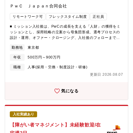
ＰｗＣ Ｊａｐａｎ合同会社
リモートワーク可
フレックスタイム制度
正社員
■ ミッション入社後は、PwCの成長を支える「人財」の獲得をミ
ッションとし、採用戦略の立案から母集団形成、選考プロセスの
設計・運用、オファー・クロージング、入社後のフォローまで、
採用活動全体をリードしていただきます。経営層や各部門のエグ
勤務地
東京都
ゼクティブと密に連携し、PwCの魅力を最大限に伝え、優秀な人
財を惹きつける役割を担っていただきます。【業務内容】■採用を
年収
500万円～900万円
成功に導く為の分析、プランニング、プロジェクトマネジメント■
外部エージェント（人材紹介会社など）との折衝、リレーション
職種
人事(採用・労務・制度設計・研修)
構築■応募促進（エージェント向けのミーティング開催、社員紹介
更新日 2026.08.07
の促進など）■ダイレクトソース（求人媒体、SNS等）の活用■採
用プロセス（書類選考、面接、候補者フォローなど）の実施■デー
タ管理（採用システム、エクセルなどを用います）■採用関連プロ
気になる
ジェクトのリード など■ 募集背景PwC Japanグループでは、事
業拡大と組織強化を背景に、コンサルティング部門および税理士
法人部門で中途採用担当リクルーターを増員募集しています。年
間500名以上の採用を担う中で、より質の高い人財を迎え入れるた
入社実績あり
め、採用戦略の立案から実行までをリードできる即戦力人材を求
めています。経営層に近い立場で、ビジネス成長に直結する採用
【障がい者マネジメント】未経験歓迎/在
活動を推進できる方を歓迎します。【働き方】■実働7時間■コアな