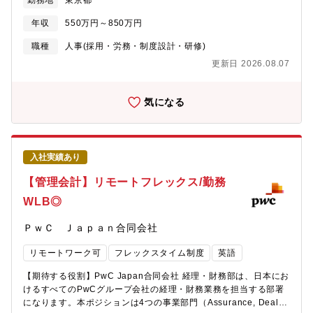
勤務地
東京都
にPwCらしい魅力を伝え、採用力の向上と社員の働く価値を高め
ることを目指します。また、採用広報にとどまらず、人事全体の
年収
550万円～850万円
ブランドづくりという視点から、各法人や人事部門と連携し、課
題の整理から企画立案、実行、改善まで主体的に推進していただ
職種
人事(採用・労務・制度設計・研修)
きます。■ 募集背景HC CoEは、PwC Japanグループ全体の人事
更新日 2026.08.07
戦略を担い、組織・人材に関する課題解決を推進する組織です。
今回の募集は、リプレイス採用です。即戦力として活躍いただけ
るメンバーを募集しています。※採用市場の競争が激化する中、
気になる
従来の採用広報に留まらず、人事視点でのブランド戦略や社内外
コミュニケーションをさらに強化していくことが求められていま
す。本ポジションでは、PwC Japanグループ全体のPeople
Brandingを推進し、人事戦略をブランド価値として社内外へ発信
入社実績あり
する重要な役割を担います。■ 職務内容※担当Managerのもと、
ご経験や志向に応じて担当領域を決定します。主な業務は以下の
【管理会計】リモートフレックス/勤務
とおりです。・採用サイト、公式採用SNS、動画、記事などのコ
WLB◎
ンテンツ企画・制作・運営・候補者との接点強化を目的とした採
用ブランディング施策の企画・実行・People Valuesを社内外へ
ＰｗＣ Ｊａｐａｎ合同会社
発信するブランドコミュニケーションの企画・HC領域における社
内コミュニケーション施策の企画・改善・採用資料や研修資料な
リモートワーク可
フレックスタイム制度
英語
ど各種コンテンツのブランドレビューおよび品質管理・グループ
各法人の採用担当者と連携し、採用マーケティング課題の整理・
【期待する役割】PwC Japan合同会社 経理・財務部は、日本にお
改善提案・Webサイト、SNS、イベント、外部メディアなど複数
けるすべてのPwCグループ会社の経理・財務業務を担当する部署
チャネルを活用した情報発信・中長期的なPeople Branding戦略
になります。本ポジションは4つの事業部門（Assurance, Deals,
の推進※日々のコンテンツ制作だけではなく、ブランド戦略の企