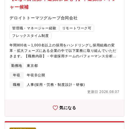
定義・要件定義などの上流工程も関係者と連携しながら自ら主体
ス、中抜け可能という制度があり、月間平均時間外労働は20時間
ャー候補
的に推進する役割です。・グループの事業運営を支える基幹業務
程度です。ワーキングマザーを含む社員が在宅勤務を活用してお
システム領域に携わることができます。・管理会計や経営管理に
り、柔軟な働き方が実際に運用されています。
デロイトトーマツグループ合同会社
関わるレポーティング業務を通じて、業務知識とITスキルの両方
を身につけることができます。・企画、要件定義、開発推進、運
管理職・マネージャー経験
リモートワーク可
用保守まで幅広い工程に携わることができます。・多くの関係部
署と連携しながら業務改善を推進する経験を積むことができま
フレックスタイム制度
す。■求める人物像 ・多くの関係者と円滑にコミュニケーション
年間800名～1,000名以上の採用をハンドリングし採用組織の変
が取れる方・業務アプリケーションの開発または運用保守経験を
革・拡大フェーズにある企業の中で以下業務に取り組んでいただ
お持ちの方・業務課題を分析し、改善提案から実行まで主体的に
きます。【職務内容】・中途採用チームのパフォーマンス分析と
推進できる方・データやレポートを活用した業務改善に関心のあ
課題の構造的把握のサポート・採用計画・KPI設計およびPDCAの
る方・会計領域や管理会計に関する知識習得に前向きな方■従事す
勤務地
東京都
実装・ダイレクトソーシング・採用エージェント・RPOベンダー
べき業務の変更の範囲変更の範囲 会社の定める職務■募集背景組
の戦略的統括のサポート・事業部との連携強化および採用要件の
織拡大に伴う増員--------------------------------------------------【数字
年収
年収非公開
精緻化・シニアマネージャーとマネージャーと協働した組織変革
で見るDTG】
イニシアティブの推進のサポート・中途採用リクルーターとして
https://www2.deloitte.com/jp/ja/careers/dtcs/experienced-
職種
人事(採用・労務・制度設計・研修)
のEnd to Endでの採用活動※メールの読み書きにおいて英語を使
hires/about2.html「※企業紹介動画もあるので是非ご参照くださ
更新日 2026.08.07
用する場面もございます。【企業担当から見た魅力】・人材が事
い。https://www.youtube.com/watch?v=GjJJ7K6vhTw 」※東
業成長に直結するコンサルティング業界かつ年間1,000名程の採用
京事務所は豊洲エリアへの移転を計画中（2026年秋予定）
をハンドリングする大手企業の中途採用業務だからこそ、自分が
気になる
設計した採用戦略や施策が、数百～数千人規模の組織や事業成長
に直結する手応えを得ることができます。・単なるオペレーショ
ンではなく、採用計画・KPI設計からPDCA実行まで一気通貫で担
うため、採用戦略立案～実行のフルスキルを身につけることがで