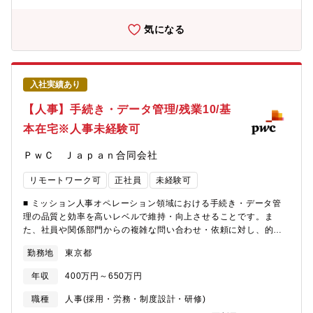
職の方の多く、フレックス活用して働いています！）※子育て中
伝え、見込みクライアントとの接点を生み出したり、既存顧客の
の方大活躍中です。・基本在宅・非常に風通しが良く、働きやす
関係維持のためのマーケティング活動全般を企画・実施していた
気になる
い環境です。 ※管理部門の退職率も１ケタ台と、定着率も高い
だきます。税理士法人の担当者やパートナーと連携し、リード創
職場です■キャリアパスOpen Entry Program（社内公募）の制度
出からフォローまでを対応します。・オンサイト/Webセミナーの
があり、ご自身の希望と該当ポジションとのマッチングができれ
イベントの企画/アジェンダ検討、イベント運営・参加者へのフォ
ば、異動（転籍を含む）も可能です。人事部内でも様々な職種が
ローアップ・Webページの内容更新、コラムなどのWebコンテン
ありますので、特定の専門性を高めたい人やジェネラリストとし
入社実績あり
ツのドラフトの作成、作成進行管理【ポジションの魅力】・税理
て活躍したい人など、ご自身の志向に合わせて機会を活用いただ
士法人のパートナーと直接対話しながら「誰に・何を・どう売る
【人事】手続き・データ管理/残業10/基
けます。また、人事部内や他部門横断のプロジェクト、Globalと
か」の施策を検討し、自身でマーケティング施策として推進して
の共同プロジェクトに参加することでもキャリアの幅を広げてい
本在宅※人事未経験可
いくことができるポジションです。・税務のプロフェッショナル
ただけます。■ この求人の魅力・プロフェッショナルをリードす
と協働し、専門家の知見をクライアントに届く形に変換する―知
る経営層（パートナー）と近い距離で、事業成長に直結する人事
ＰｗＣ Ｊａｐａｎ合同会社
的好奇心が刺激される仕事です・「B2Bマーケティング × 営業推
戦略の立案・実行に携われる・グローバルネットワークや多様な
進（GTM） × プロフェッショナルサービス」という横断する統合
バックグラウンドの仲間と共に、最先端の人事施策を推進でき
リモートワーク可
正社員
未経験可
型キャリアを築くことができます。【所属チームについて】
る・フレックス・リモート中心の柔軟な働き方と高い定着率・幅
Markets部門の税務担当メンバーはリーダーを含めて他に3名のチ
広い人事領域を経験し、課題特定から施策実行まで一気通貫で携
■ ミッション人事オペレーション領域における手続き・データ管
ーム体制で実施。Markets部門の中ではOffering & Platformとい
われる・キャリアの選択肢が豊富で、専門性・ジェネラリスト志
理の品質と効率を高いレベルで維持・向上させることです。ま
うチームに所属し、 他の部門担当のMarketingおよび営業推進の
向どちらも活かせる・課題特定、施策立案、施策実行、フォロー
た、社員や関係部門からの複雑な問い合わせ・依頼に対し、的確
メンバーと情報共有なども実施しています。日々の業務はMarkets
アップという上流から下流まで一連の流れのすべてを一気通貫で
かつ丁寧に対応し、安心して業務を任せてもらえる人事窓口をつ
部門の税務担当チームとして実務をこなしつつ、税理士法人所属
勤務地
東京都
経験できる
くることです。■業務内容PwCJapanグループ各法人ごとの就業規
のMarkets担当パートナー（役員）やシニアマネージャーと一緒に
則や各種規程などの制度に沿って、実務に落とし込む業務となり
仕事をしたり報告・相談をしていくことが多いポジションになり
年収
400万円～650万円
ます。入社後は、皆様の経験や志向に応じて以下のいずれかの業
ます。【働き方】リモートワーク有り、コア無しフレックスタイ
務を2-3領域担当いただきます。業務の標準化、最適化、効率化等
職種
人事(採用・労務・制度設計・研修)
ム制度有り、フリーアドレス等、非常に風通しの良い、働きやす
を意識しつつ、人事管理業務の基盤を整え、関係するベンダーや