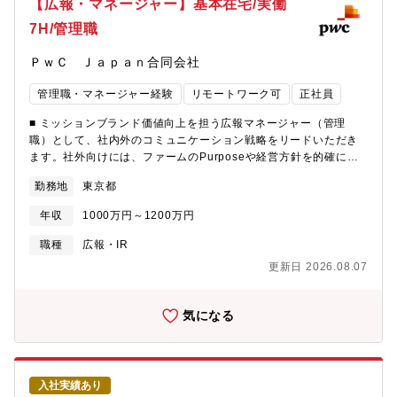
【広報・マネージャー】基本在宅/実働
7H/管理職
ＰｗＣ Ｊａｐａｎ合同会社
管理職・マネージャー経験
リモートワーク可
正社員
■ ミッションブランド価値向上を担う広報マネージャー（管理
職）として、社内外のコミュニケーション戦略をリードいただき
ます。社外向けには、ファームのPurposeや経営方針を的確に発
信し、ブランド価値と信頼性を高めることが期待されます。社内
勤務地
東京都
向けには、リーダー層のメッセージや重要情報を効果的に浸透さ
せ、組織全体のエンゲージメント向上に貢献します。社内外のコ
年収
1000万円～1200万円
ミュニケーションをリードし、企業の成長を支える広報戦略の中
核を担っていただきます。■ 募集背景企業の成長とブランド価値
職種
広報・IR
向上を目指し、社内外への情報発信力を一層強化するための増員
更新日 2026.08.07
募集です。多様化・高度化するメディア環境や社内コミュニケー
ションの変化に対応し、より戦略的な広報活動を推進するため、
経験豊富なマネージャー層を新たに迎え入れます。既存メンバー
気になる
の退職による欠員補充ではなく、組織のケイパビリティ向上とブ
ランディング強化を目的とした前向きな増員です。広報チームの
専門性を高め、社内外のステークホルダーとの信頼関係をさらに
強固にするための重要なポジションです。■ 職務内容＜Media
入社実績あり
＞・ターゲットメディアとの関係構築…メディア向け勉強会や懇