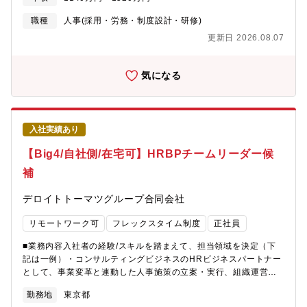
取りまとめ、評価データの集計・管理、評価～報酬の確定プロセ
スの運営・推進等）※メールの読み書きにおいて英語を使用する
職種
人事(採用・労務・制度設計・研修)
場面もございます。【企業担当から見た魅力】・経営層との距離
更新日 2026.08.07
が非常に近いため、経営視点で組織・人事の仕事に取り組むこと
ができる環境です。・様々なテーマの人事企画業務に携わる機会
が豊富にあるため、人事領域の専門性を幅広く、かつ深く身につ
気になる
けることが可能です。大手グループ企業において、より経営層に
近い立場で人事キャリアを広げていきたい方にはおすすめで
す。・フレックス制度導入（マネージャー未満）かつ在宅が最大
で週3日まで可能なためワークライフスタイルに合わせた働き方が
入社実績あり
可能です。【キャリアパス】・HRBPとしてのキャリアを深める
ことやHR企画領域やその他領域（採用、人材開発、人事オペレー
【Big4/自社側/在宅可】HRBPチームリーダー候
ション）のエキスパートとしてのキャリアを構築することができ
補
ます。【募集背景】欠員補充のため【組織構成】３つのサブチー
ムで構成（各チーム10-30人前後）【働き方】標準労働時間7時間
デロイトトーマツグループ合同会社
でフルフレックス、週2~3日の在宅勤務が可能な想定です。ワーク
ライフスタイルに合わせた働き方が可能です。※東京事務所は豊
リモートワーク可
フレックスタイム制度
正社員
洲エリアへの移転を計画中（2026年秋予定）
■業務内容入社者の経験/スキルを踏まえて、担当領域を決定（下
記は一例）・コンサルティングビジネスのHRビジネスパートナー
として、事業変革と連動した人事施策の立案・実行、組織運営に
関わる各種オペレーションの構築対応、オペレーション管理など
勤務地
東京都
人事全般の管理・運営を実施※メールの読み書きにおいて英語を