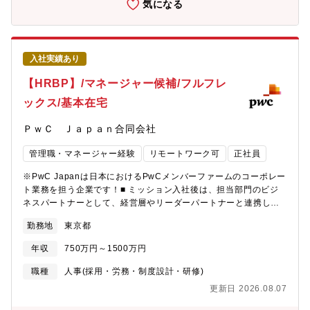
気になる
い」そんな想いをお持ちの方のご応募をお待ちしています。 ■ こ
交渉業務・大学訪問、学内及び学外での単独・合同説明会の実
の求人の魅力・社会的な信頼とブランド価値を支える中核ポジシ
施・国内/海外の採用イベント企画・内定者フォロー【英語活用に
ョン・DX推進や業務改善など、変革をリードできる環境・リモー
関して】高い英語力をお持ちの方は海外採用を担当。海外採用担
トワーク中心で柔軟な働き方が可能・グローバルなネットワーク
当の場合は、春・秋は海外出張があります。11月に海外出張へ１
と多様なキャリアパス
入社実績あり
週間程度渡航していただく予定です。【組織構成】・新卒採用担
当（全体で30名規模）・PwCアドバイザリー合同会社担当（5～6
【HRBP】/マネージャー候補/フルフレ
名）【働き方】・実働7時間・フルフレックス・基本在宅勤務・平
ックス/基本在宅
均残業時間月20時間程度【キャリアパス】入社後は、新卒採用の
主要プロジェクトをリードし、社内外の関係者と連携しながら成
ＰｗＣ Ｊａｐａｎ合同会社
果を上げていることが期待されます。その後、採用領域にとどま
らず、人事全般（人材開発やHRBP、COE等）へのキャリア拡大
管理職・マネージャー経験
リモートワーク可
正社員
が可能です。マネジメントやスペシャリストとしての成長も目指
せます。キャリアの広がり方：採用マネージャーとしての経験を
※PwC Japanは日本におけるPwCメンバーファームのコーポレー
活かし、人事領域全般や経営層との連携を通じて、より高いレベ
ト業務を担う企業です！■ ミッション入社後は、担当部門のビジ
ルのキャリア形成が可能です。【ポジションの魅力】・経営層や
ネスパートナーとして、経営層やリーダーパートナーと連携しな
現場と密接に連携し、会社の成長戦略を支える新卒採用を、戦略
がら、組織の成長と戦略目標の達成を人事面からリードしていた
立案から実行まで裁量を持ってリードできるポジションです。・
勤務地
東京都
だきます。人事制度の運用・改善、組織開発、タレントマネジメ
採用計画の策定からブランディング、イベント企画、選考、内定
ント、労務対応など、幅広い領域で課題解決と価値創出を担い、
者フォローまで一気通貫で担当し、幅広い採用経験を積むことが
年収
750万円～1500万円
現場と経営の架け橋となることが期待されます。特に、評価・報
できます。・英語力を活かせる方は海外採用にも携わり、海外大
酬制度の運用や改善、エンゲージメント向上施策の推進におい
職種
人事(採用・労務・制度設計・研修)
学での採用活動やグローバルな採用プロジェクトに挑戦できる環
て、主体的な提案と実行力を発揮してください。■ 募集背景PwC
境があります。・採用領域に留まらず、将来的にはHRBPや人材
更新日 2026.08.07
Japanでは、事業拡大と組織変革のタイミングに合わせて、HRビ
開発、タレントマネジメントなど人事全般へキャリアを広げるこ
ジネスパートナー（HRBP）チームの体制強化を進めています。