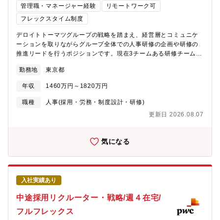
ポートラインについて、プロジェクトベースとなり、グループリ
管理職・マネージャー経験
リモートワーク可
ーダーやチームリーダーのケースも想定されます。・実務上はプ
フレックスタイム制度
ロジェクト単位でチーム横断的に動いていただくことを想定して
います。【働き方】標準労働時間7時間でフルフレックス、週2~3
デロイトトーマツグループの戦略を踏まえ、経営層とコミュニケ
日の在宅勤務が可能な想定です。ワークライフスタイルに合わせ
ーションを取りながらグループ全体での人事研修の企画や研修の
た働き方が可能です。「※企業紹介動画もあるので是非ご参照く
推進リードを行うポジションです。現在3チームある研修チームの
ださい。https://www.youtube.com/watch?v=GjJJ7K6vhTw 」
うち2チームのリードを担っていただきます。■業務内容70％：グ
※東京事務所は豊洲エリアへの移転を計画中（2026年秋予定）
勤務地
東京都
ループ戦略を踏まえた研修企画およびラインナップの見直し、実
行推進のための関係内外部門との調整、実行推進リード20％：上
年収
1460万円～1820万円
記方針に対するグループCxO、グループ内各法人CHROクラスら
との合意形成(各種提案資料作成と調整含む）、各法人への連携リ
職種
人事(採用・労務・制度設計・研修)
ード10％：デロイトトーマツグループ/人事/人材開発としての組織
更新日 2026.08.07
マネジメント活動と人材育成、他組織活動■魅力・各法人だけでな
く、グループ内外およびデロイトグローバルを含めた全体を俯瞰
することができ、既存の育成ナレッジや熱意あるプロフェッショ
気になる
ナルと直接のやりとりを通じて更なる自己成長を実現することが
可能です。■組織構成19名入社時研修チーム:10名、昇格時研修チ
ーム:3名、リーダー人材育成チーム：6名、そのうち、入社時研修
チームと昇格時研修チームのチームリーダーを兼務いただきま
入社実績あり
す。※東京事務所は豊洲エリアへの移転を計画中（2026年秋予
定）
中途採用リクルーター・戦略/週４在宅/
フルフレックス