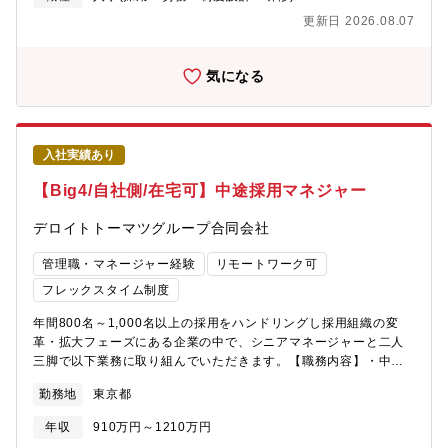
に係る契約・異動手続き・データ管理を担当し、人事管理業務の
ャーと協働した組織変革イニシアティブの推進※メールの読み書
更新日 2026.08.07
ハブとなる役割です。採用された人がスムーズに入社し、安心し
きにおいて英語を使用する場面もございます。【企業担当から見
て働き、異動・契約変更・出向などの局面を経て、円滑に退職す
た魅力】・人材が事業成長に直結するコンサルティング業界かつ
るまで「入社から退職までのすべての人の動き」を支援していま
年間1,000名程の採用をハンドリングする大手企業の中途採用業務
気になる
す。PwCにおける「人の動き」と「契約・データ・人事制度」を
だからこそ、自分が設計した採用戦略や施策が、数百～数千人規
つなぐオペレーションの司令塔です。■募集背景家庭の事情による
模の組織や事業成長に直結する手応えを得ることができます。・
退職に伴うリプレイスでの募集になります。■組織構成・業務委託
単なるオペレーションではなく、採用計画・KPI設計からPDCA実
や派遣社員も含めて15名程度です。※女性の割合が多い職場です
行まで一気通貫で担うため、採用戦略立案～実行のフルスキルを
が、男性の方も歓迎です。※働くママさん・パパさん活躍中で
入社実績あり
身につけることができます。・プレイングマネージャーとして自
す。■キャリアパス・オペチーム内の他部門にて、で勤怠や給与計
らも採用実務に関わりながら、メンバー育成・マネジメントにも
【Big4/自社側/在宅可】中途採用マネジャー
算、労務等へのポジションへのキャリアを目指していただくこと
携われるため、実務力とマネジメント力を同時に伸ばすことがで
も、 社内公募制度を活用し、HRBPや他人事領域でのステップア
きます。【キャリアパス】中途採用のシニアマネージャー等【募
デロイトトーマツグループ合同会社
ップ も可能です。・また、管理職を目指していただき、マネジメ
集背景】欠員補充のため【組織構成】シニアマネージャー1名、マ
ント業務として、チームリードをしていただくことも可能です。■
ネージャー1名、シニアスタッフ3名、RPO、派遣職員。【働き
管理職・マネージャー経験
リモートワーク可
この求人の魅力・在宅勤務がベースで、月1～2回程度の出社と出
方】標準労働時間7時間でフルフレックス、週2~3日の在宅勤務が
張ベースの東京出社で済む、柔軟な働き方が可能（完全フルリモ
フレックスタイム制度
可能な想定です。ワークライフスタイルに合わせた働き方が可能
ートではないものの、ワークライフバランスを保ちやすい環
です。※東京事務所は豊洲エリアへの移転を計画中（2026年秋予
年間800名～1,000名以上の採用をハンドリングし採用組織の変
境）・人事オペレーションからキャリアをスタートし、勤怠・給
定）
革・拡大フェーズにある企業の中で、シニアマネージャーと二人
与計算、HRBP、人事企画など、多様な人事キャリアへ広げてい
三脚で以下業務に取り組んでいただきます。【職務内容】・中途
ける成長余地がある・現場にも経営層にも距離が近いポジション
採用チームのパフォーマンス分析と課題の構造的把握・採用計
で、人事として会社運営の中枢に関わっている実感を得やすい環
勤務地
東京都
画・KPI設計およびPDCAの実装・ダイレクトソーシング・採用エ
境
ージェント・RPOベンダーの戦略的統括・事業部との連携強化お
年収
910万円～1210万円
よび採用要件の精緻化・チームメンバーの育成・マネジメント