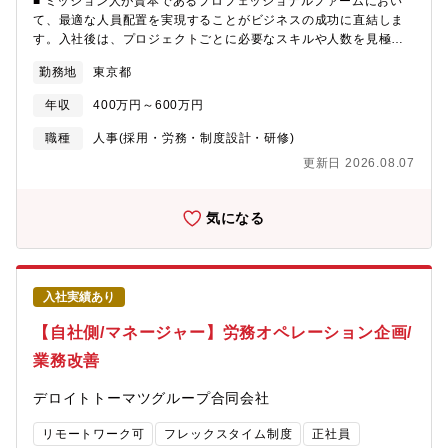
■ ミッション人が資本であるプロフェッショナルファームにおい
年齢構成・組織構成や雰囲気など労務安全衛生チーム：6名 30代
て、最適な人員配置を実現することがビジネスの成功に直結しま
～40代 お互いの専門性を活かしながら協力して業務を遂行落ち
す。入社後は、プロジェクトごとに必要なスキルや人数を見極
着いた雰囲気■働き方所定労働：7時間フルフレックスタイム制※
め、適材適所のアサインを通じて事業部門の成長と組織全体のパ
皆さんフレキシブルに働かれています■平均時間外月間20～30時
勤務地
東京都
フォーマンス向上に貢献していただきます。マネジメント層と密
間程度■出社頻度週４回程度（※対面対応や書面対応のため、突発
に連携し、労働力の管理や課題分析を通じて、会社の持続的な成
的な出社があります）■管理職として求める役割労務安全衛生の統
年収
400万円～600万円
長を支える重要な役割を担っていただきます。単なるオペレーシ
括責任者として、法令・社内規程に基づくリスク管理と安全衛生
ョンではなく、戦略的な視点と高いコミュニケーション力を発揮
職種
人事(採用・労務・制度設計・研修)
体制の構築・運用を主導する。現場課題を把握し、改善策の企
し、最適な人材配置を実現することが期待されます。■ 募集背景
画・実行をリードすることで組織の健全性向上に貢献する。高い
更新日 2026.08.07
当社は、複数のプロジェクトを同時に推進する中で、限られた人
専門性を基にメンバー育成・指導を行い、部門全体のスキル向上
材リソースを最大限に活用し、事業成長と安定した経営を実現す
を推進する。労務法令の深い知識を活かし、実務判断・助言・規
るための体制強化を進めています。ビジネスの拡大や多様化に伴
気になる
程整備を通じてコンプライアンス強化を担う。■独立性についてイ
い、プロフェッショナルスタッフの最適なアサインメントと稼働
ンサイダー取引防止を目的として、金融商品取引法が定める特定
管理の重要性が高まっており、Demand Management（DM）部
有価証券等（すべての上場株式、リート、社債等）の売買を禁止
門の人員を増強することで、より戦略的な人材活用を目指してい
しています。ただし、やむを得ない事由による場合は、独立性の
ます。■業務内容Demand Management（DM）は、コンサルタン
ルールに反しない限り、保有（入社時や相続等）や売却を認め、
入社実績あり
トがそれぞれのプロジェクトで最大限活躍できるよう、人員配置
都度、（売却に際しては事前に）届け出るものとしています。応
をサポートする人事ポジションです。プロジェクトの状況やスタ
【自社側/マネージャー】労務オペレーション企画/
募の際はあらかじめご了承ください。詳細ご不明な点がございま
ッフのスキル・稼働状況を確認し、最適なメンバー配置を行うこ
したら、採用担当までお問合せください。
業務改善
とで、会社全体の円滑なプロジェクト運営を支えます。具体的に
は、、・各プロジェクトの進捗や必要な人員・スキルを確認し、
デロイトトーマツグループ合同会社
最適なメンバーを調整・配置・スタッフの配属期間や稼働時間を
管理し、専用システムへ情報を登録・更新・人員の稼働状況を分
リモートワーク可
フレックスタイム制度
正社員
析し、課題の把握や改善提案を実施・プロジェクト責任者や各部