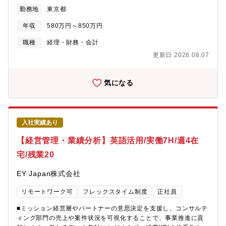
Forensic,Consulting, Tax）のいずれかのLoSのBUリーダーの経
画から実行、効果検証まで幅広く携わることができます。■所属チ
勤務地
東京都
営判断の経理・財務面でのサポート役として、管理会計全般を担
ームについて・HC CoE内 ワークフォースチーム・People
い、プロジェクトの収益管理、ビジネス戦略・企業価値向上を目
Branding & Communicationチーム：3名 - Senior Manager：
年収
580万円～850万円
指した経営支援業務を担当していただきます。【具体的な職務内
1名 - Senior Associate：2名各メンバーが担当プロジェクトを
容】■プロジェクトの収益管理支援■部門別損益管理（対予算、対
職種
経理・財務・会計
リードしつつ、チーム全体で優先順位を確認しながら、柔軟かつ
前年）、各種KPI分析、予算・予測の策定■マネジメント向けの報
機動的に施策を推進しています。■キャリアパスPeople Branding
更新日 2026.08.07
告及びレポート作成■売上・売掛金・仕掛品等エンゲージメント管
領域のスペシャリストとして専門性を深めるほか、マネジメント
理業務、決算業務サポート■その他 DX推進、経理部門共通業
ポジションへのキャリアアップも可能です。また、人事領域全体
務、事業分析・報告、システム導入支援等【キャリアパス】■部
気になる
や広報領域へ活躍の幅を広げられるキャリア展開も可能です。■働
内・部外を問わず、各人の希望や適性に応じたキャリア形成を支
き方・所定労働時間7時間・基本在宅勤務※リモートワークと出社
援しています。部内ジョブローテーションなども積極的に実施す
を組み合わせた柔軟な働き方です。・2週に一度はオフィスで対面
るとともに、社内公募制度で他部門への異動する機会もありま
のチームミーティングを実施しており、チーム内の連携や相談も
す。■マネージャー、シニアマネージャー、ディレクター、
しやすい環境です。・フルフレックス制度■ この求人の魅力・
入社実績あり
CFO（経理担当パートナー）までのPromotionとキャリアアップ
PwC Japanグループ全体の人事ブランディングを担うポジション
の機会があります。【研修制度】■様々な外部研修の利用が可能で
【経営管理・業績分析】英語活用/実働7H/週4在
として、採用広報だけでなく、人事戦略や組織の魅力を社内外へ
あり、PwCグループの会計士や税理士向けの社内研修の利用も可
発信する幅広い経験を積むことができます。・採用サイト、
宅/残業20
能です。■英語を含めたビジネススキルの向上に対し、毎年20万円
SNS、動画、記事、イベントなど、多様なチャネルを活用しなが
の補助があります。【おすすめポイント】■フレックス勤務可能か
ら、企画・制作・運営・効果検証まで一貫して携わることができ
EY Japan株式会社
つ在宅勤務を中心とした柔軟な働き方が可能です。■Global PwC
るため、情報発信の専門性を高められます。・少人数組織だから
とのコミュニケーションもあり、英語力に自信がある方は語学力
こそ一人ひとりの裁量が大きく、担当法人を持ちながら全社横断
リモートワーク可
フレックスタイム制度
正社員
を活かせる環境です。■同社の経理・財務部は体制強化をしている
プロジェクトにも参画できます。アイデアを形にしやすく、企画
フェーズにあり、タイトルアップも狙える環境です。■新しいこと
段階から実行まで主体的に推進できる環境です。・採用広報だけ
■ミッション経営層やパートナーの意思決定を支援し、コンサルテ
に挑戦できる組織の風土があり、一般的な外資と異なりJapan自
に限定されず、人事ブランディングや社内コミュニケーションな
ィング部門の売上や案件状況を可視化することで、事業推進に貢
ら企画できる自由があります。■風通しの良いフラットな組織で上