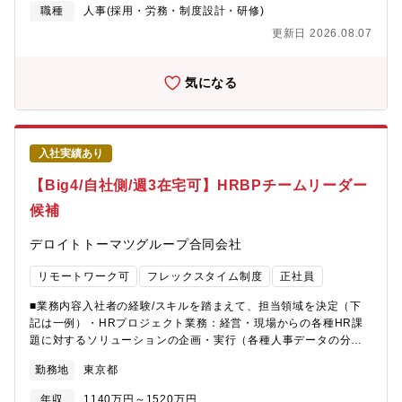
（プレイングマネージャーとして自らも動く）・シニアマネージ
職種
人事(採用・労務・制度設計・研修)
ャーと協働した組織変革イニシアティブの推進※メールの読み書
更新日 2026.08.07
きにおいて英語を使用する場面もございます。【企業担当から見
た魅力】・人材が事業成長に直結するコンサルティング業界かつ
年間1,000名程の採用をハンドリングする大手企業の中途採用業務
気になる
だからこそ、自分が設計した採用戦略や施策が、数百～数千人規
模の組織や事業成長に直結する手応えを得ることができます。・
単なるオペレーションではなく、採用計画・KPI設計からPDCA実
行まで一気通貫で担うため、採用戦略立案～実行のフルスキルを
入社実績あり
身につけることができます。・プレイングマネージャーとして自
らも採用実務に関わりながら、メンバー育成・マネジメントにも
【Big4/自社側/週3在宅可】HRBPチームリーダー
携われるため、実務力とマネジメント力を同時に伸ばすことがで
候補
きます。【キャリアパス】中途採用のシニアマネージャー等【募
集背景】欠員補充のため【組織構成】シニアマネージャー1名、マ
デロイトトーマツグループ合同会社
ネージャー1名、シニアスタッフ3名、RPO、派遣職員。【働き
方】標準労働時間7時間でフルフレックス、週2~3日の在宅勤務が
リモートワーク可
フレックスタイム制度
正社員
可能な想定です。ワークライフスタイルに合わせた働き方が可能
です。※東京事務所は豊洲エリアへの移転を計画中（2026年秋予
■業務内容入社者の経験/スキルを踏まえて、担当領域を決定（下
定）
記は一例）・HRプロジェクト業務：経営・現場からの各種HR課
題に対するソリューションの企画・実行（各種人事データの分析
とそれに対応する経営への施策提言・実行など多岐のPJがあ
勤務地
東京都
り）・採用・人材開発・人事オペレーションに関する企画・運用
業務・職員人事制度の企画・運用業務（=事務局として各種情報の
年収
1140万円～1520万円