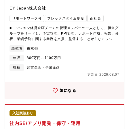
援事業所や、特別支援学校を卒業間もないメンバーの育成や、障
がい特性のアセスメントを行いながらチーム運営を行っていただ
EY Japan株式会社
きます。具体的には…・就労移行支援事業所や、特別支援学校を
卒業間もないメンバー（5～10名程度）のマネジメント・受託業務
リモートワーク可
フレックスタイム制度
正社員
の業務選定、進捗確認、チーム内への展開・メンバー育成（定期
面談の実施や個人目標の進捗管理及び指導、障がい特性のアセス
■ミッション経営企画チームの管理メンバーの一人として、担当グ
メント）・チームメンバーの一次評価・チームの先を考え、対応
ループをリードし、予実管理、KPI管理、レポート作成、報告、分
が必要なことの計画立案、スケジューリング現在活躍中のリーダ
析、業績予測に関する業務を支援、監督することが主なミッショ
ーの紹介記事も是非参照ください。
ンです。担当チームの事業内容、ビジネスモデル、競合優位性を
勤務地
東京都
https://www.pwc.com/jp/ja/careers/diversity/our-work.html■組
理解したうえで、データに基づく課題抽出や改善提案を行い、部
織構成・組織全体では現在約300名程度・1ユニットにつき約30～
門運営に貢献していただきます。また、若手社員、派遣社員、契
年収
800万円～1100万円
50名に分かれています・各ユニットにユニットリーダーが配置さ
約社員などで構成されるチームを率い、関係者との合意形成を図
れています■働き方・実働7時間・リモートワーク(在宅勤務)週３
りながら、業務プロセス改善や年次予算策定を推進することが期
職種
経営企画・事業企画
～４日・コア無しフルフレックスタイム■キャリアパス・チームリ
待されます。■募集背景事業拡大に伴い、経営企画チームの管理体
更新日 2026.08.07
ーダーからユニットリーダー、マネージャーへの昇格・障がい者
制を強化するための募集です。経営企画チーム内のグループをリ
雇用組織の拡大や組織づくりへの参画・採用や人事領域へのキャ
ードし、予実管理、KPI管理、レポーティング、分析、業績予測な
リア展開・業務設計やDX、業務改善プロジェクトへの挑戦・人事
どの業務品質向上と、安定的な運営を担う管理メンバーを採用し
気になる
異動制度を通じた新たな領域へのチャレンジ：他領域へ■PwC
ます。■業務内容 ・予実管理およびKPI管理 ・経営管理に関する
Japanの障がい者チームのご紹介2016年に発足し、現在は130名
レポートの作成、報告業務 ・各種データを用いた業績予測 ・年次
以上のメンバーが在籍しています。主な業務内容は人事や経理な
予算策定における各SSLおよびリーダーシップ陣との連携 ・担当
どPwC Japanグループ各部門より依頼された多様な業務（PCデ
事業の事業内容、ビジネスモデル、競合優位性の把握 ・若手社
入社実績あり
ータ入力や郵送業務など）を遂行し、サービスを提供していま
員、派遣社員、契約社員などを含むチームのマネジメントおよび
す。※PwCの障がい者雇用のビジョンに沿って、障がい者雇用チ
業務遂行の支援 ・その他、データに基づく課題の抽出および改善
社内SE/アプリ開発・保守・運用
ームの拡大を一緒に目指して下さる方をお待ちしております！ ■
提案の策定や実行■英語活用場面・グローバルとのメールでのやり