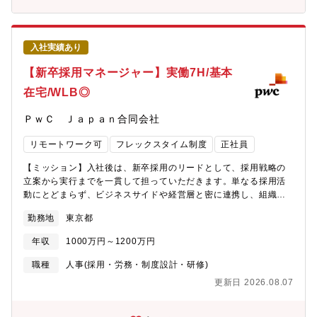
【参考】各種インタビュー記事■IFSの中でのMarketsの位置づけ
安：週5日リモートワーク）・残業時間20-25時間程度■ キャリア
https://www.concord-career.com/interview/pwc_j/page-
パス・管理職としてスペシャリストを目指していただくことも、
02/#link01■MarketsのPwC Japanの戦略上の位置づけ・役割
他監査業務等異動を目指したキャリアアップが可能です。■ 組織
https://www.isssc.com/special/interview/biz/3926■クライアン
入社実績あり
構成部署人数：約40名・独立性部門約20-30名※その中でも40～
トドライバーに求められるもの・やりがい
50％は管理職の方です。※RIC-独立性グループは、PwCがクライ
【新卒採用マネージャー】実働7H/基本
https://www.kandc.com/interview/consulting/3920/
アントや社会から信頼される存在であり続けるために必要な「独
在宅/WLB◎
立性」―つまり、利害関係に左右されず、公正・客観的な立場で
業務を行うためのルールや考え方―を支えるコンプライアンスの
ＰｗＣ Ｊａｐａｎ合同会社
専門家チームです。※約40名ほどのメンバーでPwC Japanグルー
プ各社（監査法人、コンサルティング会社、税理士法人など）を
リモートワーク可
フレックスタイム制度
正社員
横断的に支援しており、多くの部署・関係者、および海外ファー
ムと連携しながら業務を行っています。※ファームが行うさまざ
【ミッション】入社後は、新卒採用のリードとして、採用戦略の
まな活動においては、常に独立性の観点からの検討が求められる
立案から実行までを一貫して担っていただきます。単なる採用活
ため、本グループは、いわゆるバックオフィスにとどまらず、専
動にとどまらず、ビジネスサイドや経営層と密に連携し、組織の
門的な判断・助言を行うフロントオフィスとしての役割を担って
成長を加速させる人材獲得を推進することが期待されています。
います。■部門からのメッセージ・監査チームとの連携・コミュニ
勤務地
東京都
将来的には、採用領域を超えた人事全般へのキャリア展開も可能
ケーションも多く、監査実務のご経験を活かしたい方にとって
です。【募集背景】社内異動によるリプレイスのため、即戦力と
も、これまでのキャリアを発展させられるポジションです。ま
年収
1000万円～1200万円
して新卒採用をリードできるマネージャーを急募しています。
た、DXを活用したモニタリングや業務効率化にも積極的に取り組
PwCアドバイザリー合同会社の成長を支える人材獲得は、経営に
職種
人事(採用・労務・制度設計・研修)
んでおり、DXや業務改善に興味のある方が活躍できるフィールド
直結する最重要テーマの一つです。これまでの採用活動をさらに
も広がっています。基本的にリモートワーク中心になりますの
更新日 2026.08.07
進化させ、組織の未来を共に創る仲間を求めています。【職務内
で、ライフスタイルも重視したキャリア形成が可能です。「新し
容】・新卒採用計画の立案、予算管理、採用関連実務（面接・選
い専門性を身につけたい」「会社全体を支える仕事に関わりた
考・リテンション等）・人材紹介会社および関連企業との連絡、