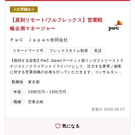
す。■ディレクター、CFO（経理担当パートナー）までのプロモー
軟で、BtoB領域での広報スキルを磨き、将来的にはブランディン
ションとキャリアアップの機会があります。【研修制度】■様々な
グや他コーポレート領域へのキャリア展開も可能・フレックス・
入社実績あり
外部研修の利用が可能であり、PwCグループの会計士や税理士向
リモートワークを基本とした柔軟な働き方が可能
けの社内研修の利用も可能です。■英語を含めたビジネススキルの
【原則リモート/フルフレックス】営業戦
向上に対し、毎年20万円の補助があります。【募集背景】組織体
略企画マネージャー
制強化に伴う増員【おすすめポイント】■フレックス勤務可能かつ
在宅勤務を中心とした柔軟な働き方が可能です。■同社の経理・財
ＰｗＣ Ｊａｐａｎ合同会社
務部は体制強化をしているフェーズにあり、タイトルアップも狙
える環境です。■新しいことに挑戦できる組織の風土があり、一般
リモートワーク可
フレックスタイム制度
英語
的な外資と異なりJapan自ら企画できる自由があります。■風通し
の良いフラットな組織で上位職階の方とも気軽にコミュニケーシ
【期待する役割】PwC Japanマーケット部インダストリーストラ
ョンが取れる雰囲気です。■Global PwCとのコミュニケーション
テジスト／クライアントドライバーとして、注力する業界／顧客
もあり、英語力に自信がある方は語学力を活かせる環境です。
に対する営業戦略の企画を行っていただきます。コンサルタント
やグローバルの専門家、マーケット部内の知見を結集し最適なソ
勤務地
東京都
リューションを提案する支援が業務となります。【おすすめポイ
ント】■PwCグローバルの業界知見、ネットワーク等を集約し、
年収
1000万円～1300万円
PwC Japanグループにおけるクライアントへの業務提供の品質向
上、顧客満足度向上に繋げる業務です。■パートナークラスと連携
職種
営業企画
しながら、各業界クライアントに対する営業戦略の企画・実行を
更新日 2026.08.07
進めるため、PwC Japanグループ全体の成長を支える大規模かつ
影響力の高い業務を経験することができます。■業務を通じて幅広
く業界知見や世間に広まっていない最新トレンドを吸収できるた
気になる
め、今後のキャリアにおいても汎用性があり市場価値が高まりま