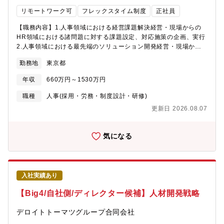
人事約270人・新卒約30名前後での担当になります※5-6名のチー
リモートワーク可
フレックスタイム制度
正社員
ムに配属されます【おすすめポイント】■コア無しフレックスタイ
ム制度、リモートワーク有、フリーアドレス等、非常に風通しの
【職務内容】1.人事領域における経営課題解決経営・現場からの
良い、働きやすい環境です！■各種コミュニケーション／イベント
HR領域における諸問題に対する課題設定、対応施策の企画、実行
等の企画・実行において、ビジネスサイドをはじめさまざまなス
2.人事領域における最先端のソリューション開発経営・現場から
テークホルダーと協働して運営していきますので、分析力、企画
のニーズに基づき、世の中のトレンドや最先端の知見を踏まえた
力、提案力、交渉力、プロジェクトマネジメント力、等のスキル
勤務地
東京都
ソリューションの開発例：・AIやPower Platform等、最新のデジ
を存分に発揮しつつ、さらなる自己成長を図れるフィールドがあ
タルツールを活用した人事オペレーション業務の高度化、効率
ります。■同社における採用は部門トップの最重要事項の一つとな
年収
660万円～1530万円
化・最新の法改正を踏まえ、コンプライアンス面を踏まえた人事
っており、マネジメント層との日常的な協働を通じて、自身の業
制度の改善・世の中のトレンドや社会情勢を踏まえた人事制度の
職種
人事(採用・労務・制度設計・研修)
務がファームの成長へダイレクトに繋がっていることを実感しな
改正・M&Aによる企業買収と統合プロセスの推進※メールの読み
がら業務を遂行することができます。■個人の裁量に任される範囲
更新日 2026.08.07
書きにおいて英語を使用する場面もございます。【魅力】・テー
が広く、新しい考え方や手法に対してとてもオープンなカルチャ
マの改善方法・リソースの検討から実装・伴走まで携わることが
ーですので、前例に囚われることなく新たなことにどんどんチャ
できるので、企画の実行フェーズまで携わることができます。・
気になる
レンジ出来る環境があります。■将来的には、採用に限らず幅広く
経営課題を解決するために人事のみならずや法律やデジタルとい
人事業務の経験を積むことも可能な環境／カルチャーがあります
った領域にも触れることができます。・本ポジションではそのよ
（Talent Development、人事Business Partner、COE、等）。
うな取り組みをリードし、実践していくことで人事領域における
幅広い知識・スキルや経験を得ることができます。【キャリアパ
入社実績あり
ス】このポジションでのより上の役割へのステップアップや人事
内の特定領域の専門性を活かしたポジションへのキャリアも目指
【Big4/自社側/ディレクター候補】人材開発戦略
すことができます。【募集背景】前任者が他業務にあたるため、
このポジションの職務内容を新たに担っていただく方を求めた募
デロイトトーマツグループ合同会社
集。【組織構成】グループリーダー1名＋チームリーダー8名・レ