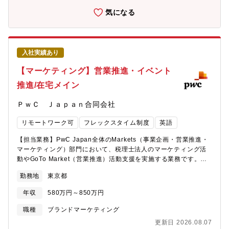
とが可能です。・一人ひとりの裁量が大きく、新しい採用手法や
多様化・高度化するビジネスニーズに応えるため、各サービスラ
気になる
施策を自ら企画・提案し、組織づくりに主体的に貢献できま
インの成長を人事面から支える戦略的な増員です。複数法人を担
す。・実働7時間・フルフレックス・基本在宅勤務を導入してお
当するため、候補者の志向や適性に応じて最適な配属を検討しま
り、高いパフォーマンスを発揮しながら柔軟な働き方を実現でき
す。人事領域の幅広い経験を活かし、経営層と近い距離で事業成
ます。・PwCブランドの新卒採用を担うことで、多様な学生や経
長に貢献したい方を歓迎します。■主な業務内容担当部門のパート
営層との接点を持ち、人事としての市場価値を高められる環境で
入社実績あり
ナーと短期、中期の戦略につき、HRビジネスパートナーとして付
す。
加価値のある提案を行い、実行を支援します。・要員・人件費等
【マーケティング】営業推進・イベント
の予算策定と中期的なTalentのCapabilityの特定・Talentの特定・
推進/在宅メイン
各種育成施策の検討・実施・評価制度・報酬制度等の企画・運
用、各種課題の特定と問題解決・エンゲージメント向上のための
ＰｗＣ Ｊａｐａｎ合同会社
企画立案と実行・HR関連イニシアチブ（カルチャー変革、新たな
フレームワーク（行動指針等）の導入・浸透、新HR ITシステムの
リモートワーク可
フレックスタイム制度
英語
導入・浸透等）への参画・人事関連データ等の分析・課題抽出・
労務案件対応■担当部門コンサルティング、監査法人、ディールア
【担当業務】PwC Japan全体のMarkets（事業企画・営業推進・
ドバイザリー、税理士法人、PwC Japan合同会社（コーポレート
マーケティング）部門において、税理士法人のマーケティング活
部門）のいずれかの法人をご志向やご経験に合わせて担当してい
動やGoTo Market（営業推進）活動支援を実施する業務です。
ただきます。■組織構成所属法人によってチームの人数規模は異な
【職務内容】■営業管理/推進（ GTM（Go-to-Market）推進）税理
ります。・3,000人超の法人（コンサルティング、監査法人）→チ
勤務地
東京都
士法人が成長を加速させる注力領域（例 国際税務、関税貿易、マ
ームメンバー10～13名・1,000人程度の法人（ディールアドバイ
ネージドサービス等）においてリーダーやパートナーと伴走し
ザリー、税理士法人、PwC Japan合同会社（コーポレート部
年収
580万円～850万円
て、営業推進を担っていただきます。 ・営業活動計画やターゲ
門））→チームメンバー3～5名法人によって多少異なりますが、1
ット策定 ・活動進捗管理、会議体運営、資料作成 ・パイプラ
職種
ブランドマーケティング
人あたりの担当部門の人員は200～400名程度を目安としていま
イン・実績分析やレポーティング など■B2Bマーケティング／ブ
す。【働き方】・実働7時間・コア無しフレックスタイム制度（現
更新日 2026.08.07
ランディング企画・実行税理士法人の専門性・ブランドを市場に