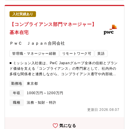
す。■リモートワーク（在宅勤務）、コア無しフレックスタイム制
度、フリーアドレス等、非常に風通しの良い、働きやすい環境で
す。【具体的な業務】■インダストリー活動インダストリー単位で
入社実績あり
の活動支援。インダストリーリーダーの参謀として、担当業界に
おけるPwCのプレゼンスを高める営業戦略の企画推進や、対外発
【コンプライアンス部門マネージャー】
信の企画推進を実施■アカウントマネジメント注力顧客を担当する
基本在宅
パートナー（Global Client Partner）を助け、アカウントプラン
の策定・実行支援、パイプライン・実績の管理、クライアントフ
ＰｗＣ Ｊａｐａｎ合同会社
ィードバック管理、リレーション構築支援等を実施■グローバル連
携グローバルチームとの情報の共有、およびグローバルがリード
管理職・マネージャー経験
リモートワーク可
英語
する活動の日本での実行、さらに日本発でのナレッジによる海外
でのビジネス拡大支援■担当アカウントご入社いただいた際には、
■ ミッション入社後は、PwC Japanグループ全体の信頼とブラン
以下の業界のいずれかに所属する注力顧客を担当していただく予
ド価値を支える「コンプライアンス」の専門家として、社内外の
定です。 ・金融サービス・テクノロジー、エンターテインメン
多様な関係者と連携しながら、コンプライアンス遵守や内部統制
ト＆メディア、情報通信・自動車、製造業、建設・エネルギー、
の強化、DX推進による業務効率化をリードしていただきます。■
資源、鉱業、素材、化学・消費財、小売、流通・官公庁、地方自
勤務地
東京都
担当業務・独立性（利害関係に左右されず、公正・客観的な立場
治体、公的機関・ヘルスケア・医薬ライフサイエンス・プライベ
で業務を行うためのルールや考え方）を支えるコンプライアンス
ート・エクイティ・運輸、物流【Markets部門からのメッセージ】
年収
1000万円～1200万円
体制構築・内部統制およびルール・プロセスの構築・運用?・コン
クライアントの課題を共に解決し、プロフェッショナルファーム
プライアンス遵守に向けた施策の企画・立案・実行?・DXを活用
職種
法務・知財・特許
としてさらなる成長をするために、社内連携促進による総合力強
したモニタリングおよび業務効率化の推進■英語の活用シーン・グ
化、およびグローバルチームや各国のPwCとの連携によるグロー
更新日 2026.08.07
ローバルのルール等英文の者を和訳のドキュメントにしていただ
バルレベルでの競争力UPが非常に重要となっています。動きの速
きます。・英語が得意な方には海外ファームとのコミュニケーシ
い業界に直に触れ、クライアントと経営課題をともに解いていく
ョン、外国籍社員対応等にも積極的に業務で活用していただきま
気になる
手助けをすることにより、一緒に成長していければと思います。
す。■ 働き方・実働7時間・フルフレックス・基本在宅勤務（目