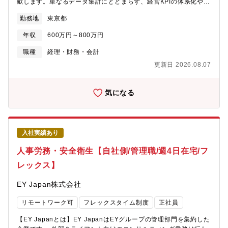
ど、人事領域全体のブランドづくりに携われるため、広報・ブラ
献します。単なるデータ集計にとどまらず、経営KPIの体系化やパ
位職階の方とも気軽にコミュニケーションが取れる雰囲気です。
ンディングのキャリアをさらに広げることができます。・マーケ
イプライン管理を通じて、トップラインの成長をサポートする役
勤務地
東京都
ティングやブランディングの視点を活かしながら、人事という経
割が期待されます。■募集背景経営層やパートナーの意思決定をよ
営に近い領域で事業や組織の成長に貢献できる、希少性の高いポ
り強力に支援し、セクターやアカウント活動の推進力を高めるた
年収
600万円～800万円
ジションです。・リモートワークを中心とした働き方に加え、フ
め、組織改革と効率化を進めています。前任者の退職による欠員
ルフレックス制と非常に柔軟な働き方が可能です。
補充に加え、組織の成長と変革を加速させるための仲間を迎え入
職種
経理・財務・会計
れるために募集しています。■業務内容※コンサル部門の売上・案
更新日 2026.08.07
件状況を「見える化」し、意思決定できるよう、レポーティング
をはじめとした各種サポートを担当します。・セクター/アカウン
トの売り上げ・進行中案件の情報集計・英語活用によるレポーテ
気になる
ィング業務・英文メールでのやり取り・経営管理の高度化・改善
に向けた情報分析・提案・経営会議向け英語資料作成や特命アジ
ェンダ対応・会議での英語によるビジネスコミュニケーション・
レポーティング用データベース・インフラの整理・管理・業務推
入社実績あり
進・会議運営サポート・外国人社員・パートナーとの英語でのコ
ミュニケーション■英語の活用場面・英語を使える場面は多岐にわ
人事労務・安全衛生【自社側/管理職/週4日在宅/フ
たります。・経営層への報告、経営会議向けレポーティング、会
レックス】
議運営など、さまざまなシーンで英語力を存分に活かしていただ
けます。※日常的に英語を使用する場面があります【業務の進め
EY Japan株式会社
方・特徴】単なる指示待ちではなく、目的に応じて最適なアウト
プットを自ら考え、提案・実行する姿勢が求められます。異常値
リモートワーク可
フレックスタイム制度
正社員
や数値の変動に対して、原因を探り、必要に応じて新たな切り口
でレポートを作成するなど、主体的な業務推進が期待されます。■
【EY Japanとは】EY JapanはEYグループの管理部門を集約した
組織構成・Japan C&I：140名（男性4割、女性6割）、