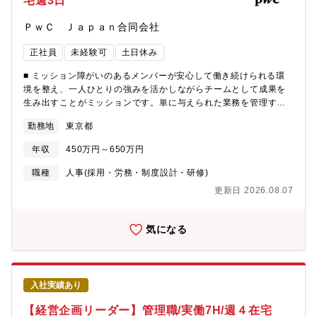
宅週3日
しフルフレックス■週４日以上在宅勤務■平均残業時間30時間【組
織構成】■今回のポジションはPwCコンサルティング部門・
ＰｗＣ Ｊａｐａｎ合同会社
PwCTax（税理士法人）部門の2部門にて募集されています。※選
考中にどちらかのポジションになるか決められます。■部署人数：
正社員
未経験可
土日休み
人事部門（Human Capital部）約270名、うち採用チームは60名
強、中途採用担当者は、20名程度で構成されています。■5-6名の
■ ミッション障がいのあるメンバーが安心して働き続けられる環
チームに配属され業務を行ていただきます。【キャリアパス】■入
境を整え、一人ひとりの強みを活かしながらチームとして成果を
社後は採用業務を基盤として経験を積みながら、中途採用担当リ
生み出すことがミッションです。単に与えられた業務を管理する
クルーターとして、母集団形成から入社までの一連の業務を自立
のではなく、メンバーの成長を支援し、チームの課題を発見し、
して遂行できる状態を目指していただきます。■キャリアの広がり
勤務地
東京都
改善策を考え実行していただきます。を期待しています。■募集背
方は、管理職や採用スペシャリストとして、他法人の採用や新卒
景PwC Japanでは、多様な人材が能力を発揮できる組織づくりを
採用、定期採用、リクルートオペレーションなど採用領域内の別
年収
450万円～650万円
重要な経営テーマの一つとして掲げています。障がい者チームは
チームへの異動のほか、HRBPや人事オペレーションなど人事部
2016年に発足し、現在は300名以上のメンバーが在籍していま
職種
人事(採用・労務・制度設計・研修)
内の他ファンクションへの異動など、多様なキャリアパスが想定
す。今後も障がい者雇用を積極的に推進していく方針であり、
されています。【おすすめポイント】■ハイブリッドワーク（出
更新日 2026.08.07
PwC Japan全体でも障がいのある方の採用人数は増加傾向にあり
社、リモートワーク、いずれも制限はありません）、コア無しフ
ます。※今回募集するチームリーダーは、組織拡大に伴う増員ポ
レックスタイム制度、フリーアドレス等、非常に風通しの良い、
ジションです。現在、チームリーダーは約25名が在籍しており、
気になる
働きやすい環境です。■採用は部門トップの最重要事項となってお
今後も障がいのある方が長期的に活躍できる組織づくりを推進す
り、エグゼクティブ層とのリレーション構築経験を積むことが出
るため、新たな仲間を募集しています。■業務内容◎シェアードサ
来ます。■個人の裁量に任される範囲が広く、新しい採用手法にチ
ービス業務を行う障がい者チームのチームリーダー・マネージャ
ャレンジ出来る環境があります。■将来的には、採用に限らず幅広
ー配下に業務依頼元別にユニットがあり、そのユニット内に業務
く人事業務の経験を積むことも可能な環境／カルチャーがありま
入社実績あり
別のチームが複数あります。このポジションではBasic Business
す（Talent Development、人事Business Partner、COE、
Support Team（5～10名程度）を管掌いただきます。就労移行支
【経営企画リーダー】管理職/実働7H/週４在宅
等）。