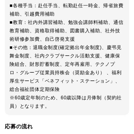
■各種手当：赴任手当、転勤赴任一時金、帰省旅費
補助、引越費用補助
■教育：社内外講習補助、勉強会講師料補助、通信
教育補助、資格取得補助、図書購入補助、社外技
術研修参加費、自己啓発支援
■その他：退職金制度(確定拠出年金制度)、慶弔見
舞金制度、社内クラブサークル活動支援、健康保
険組合、財形貯蓄制度、定年再雇用、テクノプ
ロ・グループ従業員持株会（奨励金あり） 、福利
厚生サービス「ベネフィット・ステーション」、
総合福祉団体定期保険
※60歳定年制のため、60歳以降は月俸制（契約社
員）となります。
応募の流れ