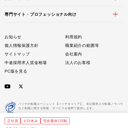
専門サイト・プロフェッショナル向け
お知らせ
利用規約
個人情報保護方針
職業紹介の範囲等
サイトマップ
会社案内
中途採用求人賃金相場
法人のお客様
PC版を見る
パソナの転職エージェント【パソナキャリア】。非公開求人や転職ノウハウ
など転職に関する情報・サービスを無料で提供します。
正社員
土日休み
完全週休2日制
「パソナキャリア」は職業紹介優良事業者に認定されています。
※「パソナキャリア」は株式会社パソナが運営する人材紹介・採用支援サービスの名称です