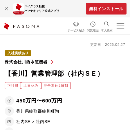
ハイクラス転職
無料インストール
パソナキャリア公式アプリ
サービス紹介
閲覧履歴
求人検索
更新日：2026.05.27
入社実績あり
株式会社川西水道機器
【香川】営業管理部（社内ＳＥ）
正社員
土日休み
完全週休2日制
450万円〜600万円
香川県綾歌郡綾川町陶
社内SE > 社内SE