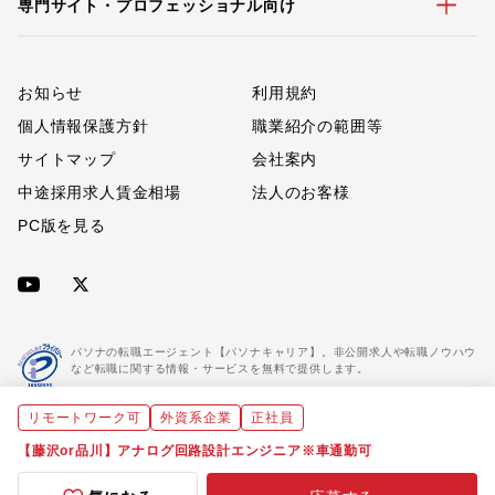
専門サイト・プロフェッショナル向け
お知らせ
利用規約
個人情報保護方針
職業紹介の範囲等
サイトマップ
会社案内
中途採用求人賃金相場
法人のお客様
PC版を見る
パソナの転職エージェント【パソナキャリア】。非公開求人や転職ノウハウ
など転職に関する情報・サービスを無料で提供します。
リモートワーク可
外資系企業
正社員
「パソナキャリア」は職業紹介優良事業者に認定されています。
※「パソナキャリア」は株式会社パソナが運営する人材紹介・採用支援サービスの名称です
【藤沢or品川】アナログ回路設計エンジニア※車通勤可