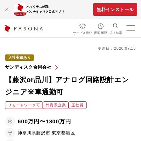
ハイクラス転職
無料インストール
パソナキャリア公式アプリ
サービス紹介
閲覧履歴
求人検索
更新日：2026.07.15
入社実績あり
サンディスク合同会社
【藤沢or品川】アナログ回路設計エン
ジニア※車通勤可
リモートワーク可
外資系企業
正社員
600万円〜1300万円
神奈川県藤沢市,東京都港区