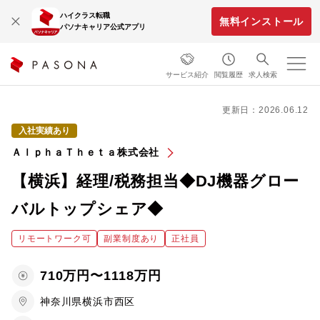
ハイクラス転職
無料インストール
パソナキャリア公式アプリ
サービス紹介
閲覧履歴
求人検索
更新日：2026.06.12
入社実績あり
ＡｌｐｈａＴｈｅｔａ株式会社
【横浜】経理/税務担当◆DJ機器グロー
バルトップシェア◆
リモートワーク可
副業制度あり
正社員
710万円〜1118万円
神奈川県横浜市西区