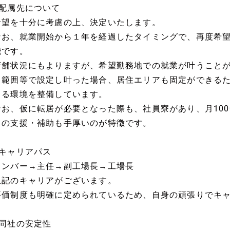
■配属先について
希望を十分に考慮の上、決定いたします。
なお、就業開始から１年を経過したタイミングで、再度希
能です。
店舗状況にもよりますが、希望勤務地での就業が叶うこと
る範囲等で設定し叶った場合、居住エリアも固定ができる
きる環境を整備しています。
なお、仮に転居が必要となった際も、社員寮があり、月10
らの支援・補助も手厚いのが特徴です。
■キャリアパス
メンバー→主任→副工場長→工場長
上記のキャリアがございます。
評価制度も明確に定められているため、自身の頑張りでキ
■同社の安定性