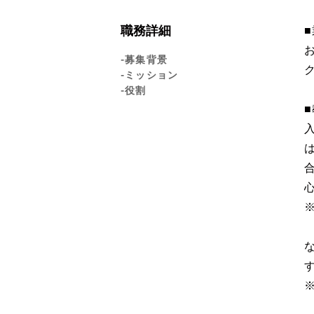
職務詳細
-募集背景
-ミッション
-役割