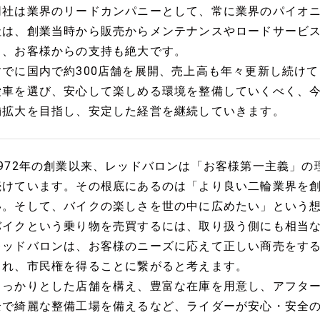
同社は業界のリードカンパニーとして、常に業界のパイオ
社は、創業当時から販売からメンテナンスやロードサービ
り、お客様からの支持も絶大です。
すでに国内で約300店舗を展開、売上高も年々更新し続け
愛車を選び、安心して楽しめる環境を整備していくべく、
舗拡大を目指し、安定した経営を継続していきます。
1972年の創業以来、レッドバロンは「お客様第一主義」
続けています。その根底にあるのは「より良い二輪業界を
い。そして、バイクの楽しさを世の中に広めたい」という
バイクという乗り物を売買するには、取り扱う側にも相当
レッドバロンは、お客様のニーズに応えて正しい商売をす
られ、市民権を得ることに繋がると考えます。
しっかりとした店舗を構え、豊富な在庫を用意し、アフタ
全で綺麗な整備工場を備えるなど、ライダーが安心・安全