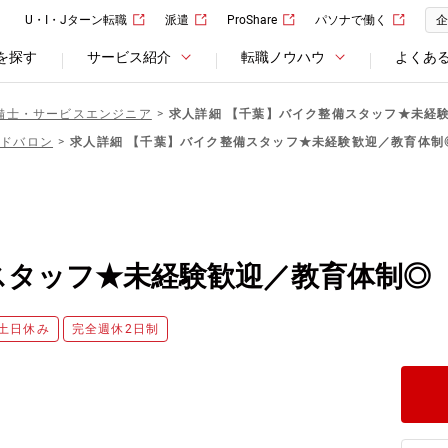
U・I・Jターン転職
派遣
ProShare
パソナで働く
企
を探す
サービス紹介
転職ノウハウ
よくあ
備士・サービスエンジニア
求人詳細 【千葉】バイク整備スタッフ★未経
ッドバロン
求人詳細 【千葉】バイク整備スタッフ★未経験歓迎／教育体制
スタッフ★未経験歓迎／教育体制◎
土日休み
完全週休2日制