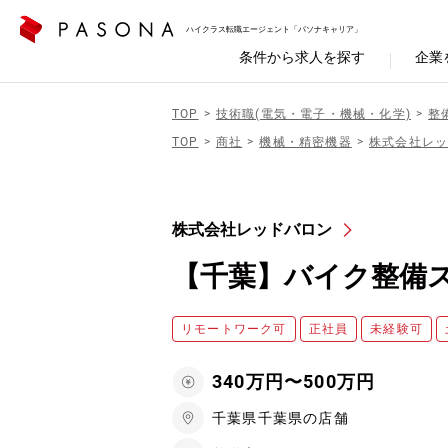
ハイクラス転職エージェント「パソナキャリア」
条件から求人を探す
企業
TOP
技術職(電気・電子・機械・化学)
整
TOP
商社
機械・精密機器
株式会社レ
株式会社レッドバロン
【千葉】バイク整備
リモートワーク可
正社員
未経験可
340万円〜500万円
千葉県千葉県の店舗