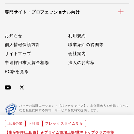
専門サイト・プロフェッショナル向け
お知らせ
利用規約
個人情報保護方針
職業紹介の範囲等
サイトマップ
会社案内
中途採用求人賃金相場
法人のお客様
PC版を見る
パソナの転職エージェント【パソナキャリア】。非公開求人や転職ノウハウ
など転職に関する情報・サービスを無料で提供します。
上場企業
正社員
フレックスタイム制度
「パソナキャリア」は職業紹介優良事業者に認定されています。
※「パソナキャリア」は株式会社パソナが運営する人材紹介・採用支援サービスの名称です
【生産管理/上田市】★プライム市場上場/世界トップクラス性能