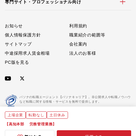
専門サイト・プロフェッショナル向け
お知らせ
利用規約
個人情報保護方針
職業紹介の範囲等
サイトマップ
会社案内
中途採用求人賃金相場
法人のお客様
PC版を見る
パソナの転職エージェント【パソナキャリア】。非公開求人や転職ノウハウ
など転職に関する情報・サービスを無料で提供します。
上場企業
転勤なし
土日休み
「パソナキャリア」は職業紹介優良事業者に認定されています。
※「パソナキャリア」は株式会社パソナが運営する人材紹介・採用支援サービスの名称です
【高知本部 労務管理業務】