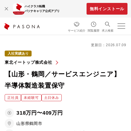
ハイクラス転職
無料インストール
パソナキャリア公式アプリ
サービス紹介
閲覧履歴
求人検索
更新日：2026.07.09
入社実績あり
東北イートップ株式会社
【山形・鶴岡／サービスエンジニア】
半導体製造装置保守
正社員
未経験可
土日休み
318万円〜409万円
山形県鶴岡市