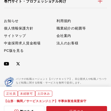
専門サイト・プロフェッショナル向け
お知らせ
利用規約
個人情報保護方針
職業紹介の範囲等
サイトマップ
会社案内
中途採用求人賃金相場
法人のお客様
PC版を見る
パソナの転職エージェント【パソナキャリア】。非公開求人や転職ノウハウ
など転職に関する情報・サービスを無料で提供します。
正社員
未経験可
土日休み
「パソナキャリア」は職業紹介優良事業者に認定されています。
※「パソナキャリア」は株式会社パソナが運営する人材紹介・採用支援サービスの名称です
【山形・鶴岡／サービスエンジニア】半導体製造装置保守