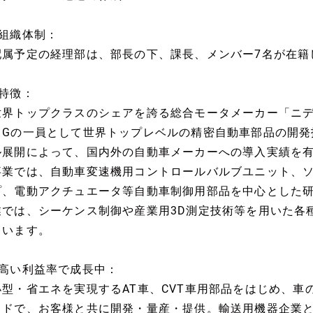
■組織体制：
配属予定の経理部は、部長の下、課長、メンバー7名が在籍
■特徴：
世界トップクラスのシェアを誇る総合モータメーカー「ニデッ
クGの一員として世界トップレベルの精密自動車部品の開発
ル展開によって、国内外の自動車メーカーへの導入実績を
事業では、自動車変速機用コントロールバルブユニット、
プ、電動アクチュエータ等自動車制御用部品を中心とした
業では、シーケンス制御や産業用3D測定技術等を用いた各
ています。
■高い利益率で成長中：
小型・省エネを実現するAT車、CVT車用部品をはじめ、車
イドで、お客様と共に開発・量産・提供。輸送用機器企業とし