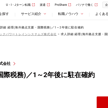
U・I・Jターン転職
派遣
ProShare
パソナで働く
企
を探す
サービス紹介
転職ノウハウ
よくあ
詳細 経理(海外拠点支援・国際税務)／1～2年後に駐在確約
ックパワートレインシステムズ株式会社
求人詳細 経理(海外拠点支援・国
式会社
国際税務)／1～2年後に駐在確約