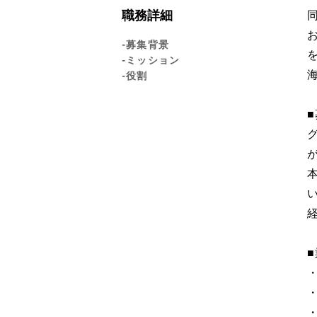
職務詳細
-募集背景
-ミッション
-役割