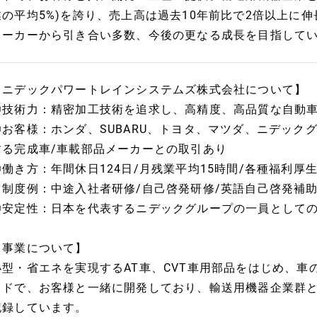
業の平均5%)を誇り、売上高は過去10年前比で2倍以上に
メーカーから引き合い多数、今後の更なる成長を目指して
【ニデックパワートレインシステムズ株式会社について】
◎技術力：精密加工技術を追求し、高精度、高品質な自動
◎お客様：ホンダ、SUBARU、トヨタ、マツダ、ニデック
する完成車/車載部品メーカーとの取引あり
◎働き方：年間休日124日/月残業平均15時間/各種福利厚
※制度例：中途入社者研修/自己啓発研修/英語自己啓発
◎安定性：日本を代表するニデックグループの一員として
【事業について】
小型・省エネを実現するAT車、CVT車用部品をはじめ、車
イドで、お客様と一緒に開発しており、輸送用機器企業群
記録しています。