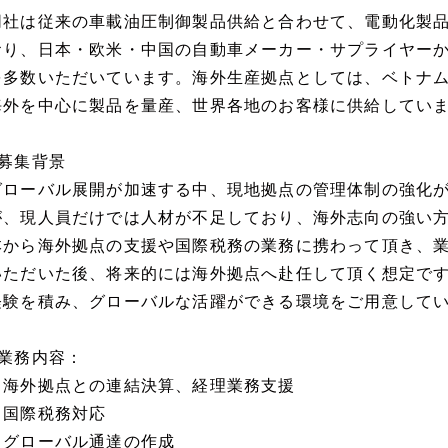
同社は従来の車載油圧制御製品供給と合わせて、電動化製
おり、日本・欧米・中国の自動車メーカー・サプライヤー
を多数いただいています。海外生産拠点としては、ベトナ
海外を中心に製品を量産、世界各地のお客様に供給してい
■募集背景
グローバル展開が加速する中、現地拠点の管理体制の強化
が、現人員だけでは人材が不足しており、海外志向の強い
本から海外拠点の支援や国際税務の業務に携わって頂き、
いただいた後、将来的には海外拠点へ赴任して頂く想定で
経験を積み、グローバルな活躍ができる環境をご用意して
■業務内容：
・海外拠点との連結決算、経理業務支援
・国際税務対応
・グローバル通達の作成