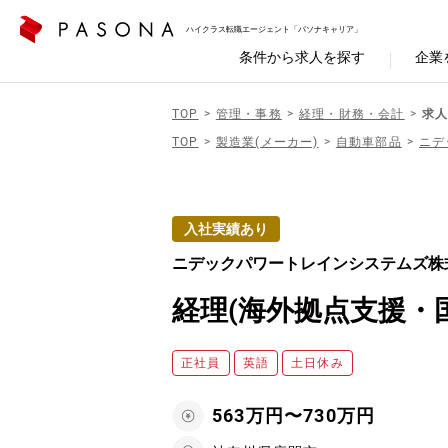
ハイクラス転職エージェント「パソナキャリア」
条件から求人を探す
企業
TOP
管理・事務
経理・財務・会計
求人
TOP
製造業(メーカー)
自動車部品
ニデ
入社実績あり
ニデックパワートレインシステムズ株
経理(海外拠点支援・
正社員
英語
土日休み
563万円〜730万円