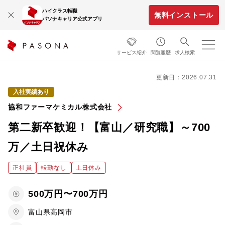
ハイクラス転職
無料インストール
パソナキャリア公式アプリ
サービス紹介
閲覧履歴
求人検索
更新日：2026.07.31
入社実績あり
協和ファーマケミカル株式会社
第二新卒歓迎！【富山／研究職】～700
万／土日祝休み
正社員
転勤なし
土日休み
500万円〜700万円
富山県高岡市