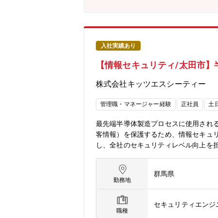
事業所等の増加によるITインフラの更
か見ることができない航空・宇宙・防
等の分野ごとではなく、ITインフラ全
業務に携われるため、幅広いスキルを
リティ要件など、事業固有の要件を考慮
入社実績あり
でき、日本の航空・宇宙・防衛業界の発展に
【情報セキュリティ/太田市】
勤も可能。大宮から通勤している社員も複
史ある総合重工業メーカーです。創業
株式会社キッツエスシーティー
パニーとして成長してきました。現在
す。「技術をもって社会の発展に貢献
管理職・マネージャー経験
正社員
土
こともIHIの大きな魅力です。最先端
最先端半導体製造プロセスに使用され
客情報）を保護するため、情報セキュ
し、全社のセキュリティレベル向上を
イバーセキュリティ対策・セキュリテ
募集【組織構成】情報システム部配属先
群馬県
在籍）
勤務地
セキュリティエンジ
職種