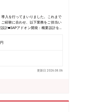
築・導入を行ってまいりました。これまで
】ご経験に合わせ、以下業務をご担当い
要設計■SAPアドオン開発：概要設計を
のSIer】幅広い事業展開で安定した経
万円
更新日 2026.08.06