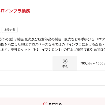
ITインフラ業務
上場企業
器等の設計/製造/販売及び航空部品の製造、販売などを手掛けるIHIエ
性を両立したIHIエアロスペースならではの ITインフラにおける企画
ます。基幹ロケット（H3、イプシロンS）の打上げ高頻度化や民間ロ
る開発案件が増大しています。人員・建屋・事業所等の増加によるIT
わっていただくことを期待します。【業務内容】ITインフラにおける
700万円～130
スとしての最適なITインフラの企画・導入や既存環境からの移行及び運
年収
いセキュリティレベルを求められるものが多く、オンプレミス環境を主
応するためのITインフラ整備や導入における企画～実行までを担当いた
の絵を描きながら、進行中のプロジェクトに対する導入計画や既存環境
ザー課題に沿ったITインフラ戦略の立案（例：オンプレ環境内での高度
ける基盤構築検討等）◆ネットワーク、サーバ構築・管理業務◆外部委
案件や根本的な問題に対する解決業務は社内で検討・対応していきます
外に渡る開発・大幅な増産への対応が見込まれ、宇宙事業でも同様に開
気になる