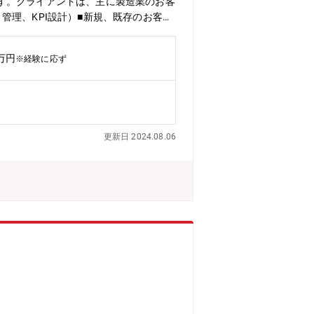
す。クライアントは、主に製造業のお客
理、KPI設計）■新規、既存のお客様
）■各種施策の役割と方針と優先順位の
、セミナー運用など）【採用背景】組織・
0万円
※経験に応ず
更新日 2024.08.06