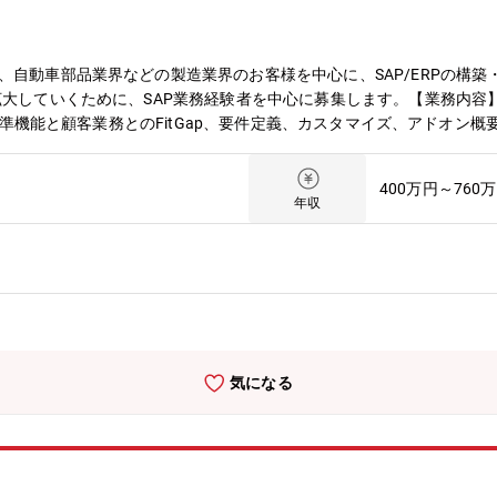
、自動車部品業界などの製造業界のお客様を中心に、SAP/ERPの構
拡大していくために、SAP業務経験者を中心に募集します。【業務内容
P標準機能と顧客業務とのFitGap、要件定義、カスタマイズ、アドオン概
O業務：問合せへの調査、調査結果の回答、システム改修【県内最大規模
を続けています。
400万円～760
年収
気になる