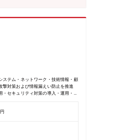
重工メーカーの最前線拠点で、業界人し
■サーバ、ネットワーク、クライアント
進に関わる戦略立案から実行まで幅広い
サイクルや、防衛事業での厳しいセキュ
築、ITインフラ設計等の専門性を確立
ム 11:30-12:30)※新幹線通
】株式会社IHIは、1853年創業の歴
日本の産業界を支えるリーディングカン
建設など、幅広い分野で活躍していま
、常に新しい時代を切り拓き続けている
を感じながら働くことができます。
システム・ネットワーク・技術情報・顧
攻撃対策および情報漏えい防止を推進
用・セキュリティ対策の導入・運用・サ
ど【募集背景】組織体制構築に伴う増員
理職：50代／メンバー：各年代ごとに
万円