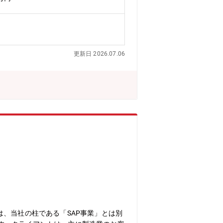
IHIの航空・宇宙・防衛事業領域を担う
セス改革に関する企画・戦略企画立案及
務人事/経営管理）におけるプロジェクト
革のための企画（現場へのヒアリング/
として取りまとめていただきます。各プ
更新日 2026.07.06
ただくような想定となります。当社事業
ィレベル要件が求められており、事業固
例：《基幹システム》ERPの刷新・構
》バーチャル工場などを活用した生産方
り、新規誘導弾の国内外に渡る開発・大
更新も控えており、多岐にわたる変革活
防衛に関わる製品（および製造過程）を
ェクト管理やデジタル技術活用など、幅
の厳しいセキュリティ要件など、事業固
、日本の航空・宇宙・防衛業界の発展へ
新幹線通勤も可能。大宮から通勤している
以来、造船から陸上機械、さらに航空・宇
は、航空・宇宙、エネルギー・プラン
る」「人材こそが最大かつ唯一の財産で
術の追求と人材重視の社風により、社員
、当社の柱である「SAP事業」とは別