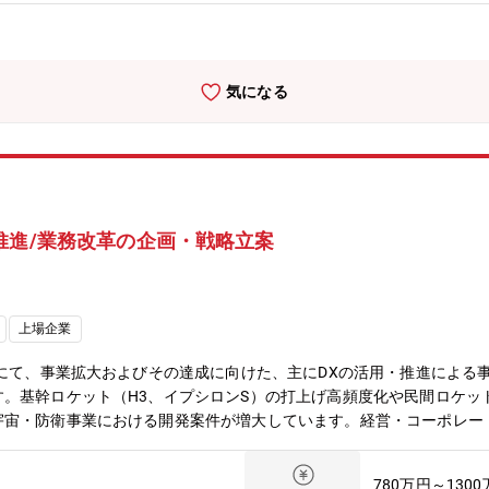
気になる
推進/業務改革の企画・戦略立案
上場企業
社にて、事業拡大およびその達成に向けた、主にDXの活用・推進による
。基幹ロケット（H3、イプシロンS）の打上げ高頻度化や民間ロケッ
宇宙・防衛事業における開発案件が増大しています。経営・コーポレー
進めており、ご経験に合わせた領域でのアーキテクトから、実際のシス
※ご経験やスキルを踏まえ管理職あるいは担当管理職（スペシャリスト
780万円～130