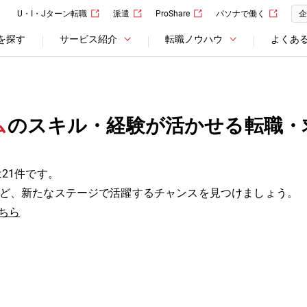
U・I・Jターン転職
派遣
ProShare
パソナで働く
企
を探す
サービス紹介
転職ノウハウ
よくあ
ム
のスキル・経験が活かせる転職・
21件です。
ど、新たなステージで活躍するチャンスを見つけましょう。
ちら