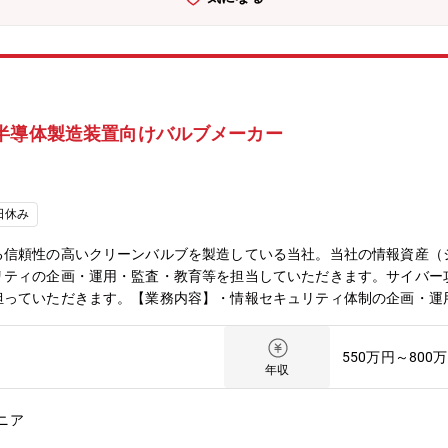
新も控えており、多岐にわたる変革活動に携わることができます。 ■
衛に関わる製品（および製造過程）を目にすることができる業務です。
体を一貫して俯瞰し、全体最適を追求していただきます。また、DX推
習得することが可能です。航空事業における数十年にわたる製品ライフ
し活動をすすめるため航空・宇宙・防衛事業でのDX推進に伴う基盤構
貢献できます。【働き方】■残業：30H程度■フレックス制度：有(コアタイ
半導体製造装置向けバルブメーカー
数名在籍有■リモート：週1回■出張：有(月1回程度、国内)【企業の魅力
以来、造船から陸上機械、さらに航空・宇宙分野へと事業領域を拡げ、
では、航空・宇宙、エネルギー・プラント、産業機械、社会インフラ・
する」「人材こそが最大かつ唯一の財産である」という経営理念のもと
日休み
技術の追求と人材重視の社風により、社員一人ひとりが大きなやりがい
る信頼性の高いクリーンバルブを製造している当社。当社の情報資産（
リティの企画・運用・監査・教育等を担当していただきます。サイバー
担っていただきます。【業務内容】・情報セキュリティ体制の企画・運
ィ教育・啓発・監査・認証対応・システム導入時のセキュリティ確認な
である情報システム部には 10名の従業員が在籍しております。（管
550万円～800
年収
ニア