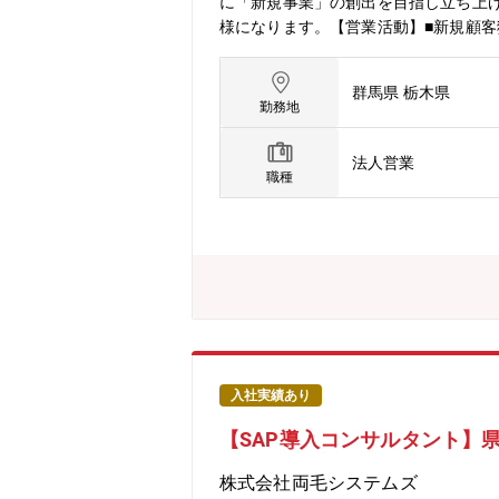
に「新規事業」の創出を目指し立ち上
様になります。【営業活動】■新規顧客
へのヒアリング⇒企画・提案／企画書
定義、および改善施策の立案と実行（オ
群馬県 栃木県
営業力の強化
勤務地
法人営業
職種
入社実績あり
【SAP導入コンサルタント】県
株式会社両毛システムズ