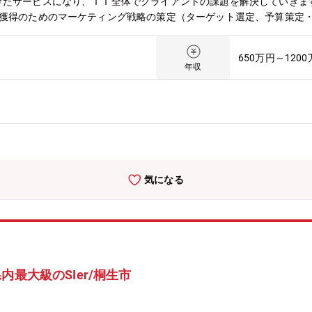
げたサービスになり、ＩＴ全体でクライアントの課題を解決していきま
獲得のためのマーケティング戦略の策定（ターゲット選定、予算策定・管
、提案書、契約書等の各種書類の作成⇒契約交渉、締結（クロージング
ウンドメディア、SNS、WEB広告、WEBサイト改修、メルマガ運用
650万円～120
年収
気になる
内最大級のSIer/桐生市