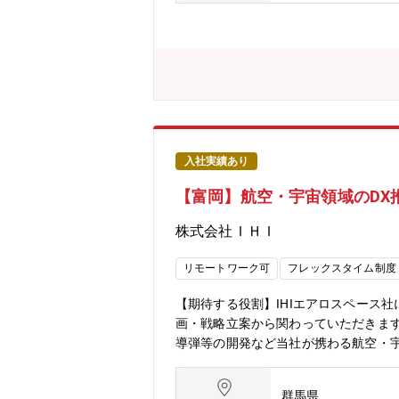
入社実績あり
【富岡】航空・宇宙領域のDX
株式会社ＩＨＩ
リモートワーク可
フレックスタイム制度
【期待する役割】IHIエアロスペース
画・戦略立案から関わっていただきます
導弾等の開発など当社が携わる航空・
る業務分野の改革に向けてDXの推進を
っていただくことを想定しています。
群馬県