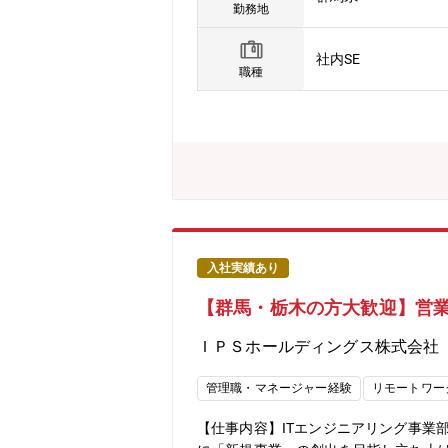
す。※ご入社後すぐ、本事業を担当する
勤務地
当社のビジネスアーキテクト及びその
び、導入に向けたプロジェクトマネジメ
社内SE
が進んでいますが、それぞれ規模や納
職種
課題抽出/要件定義）から、リリースに
ロジェクトは複数名の体制で行ってお
や製品開発には、顧客（防衛省/JAX
有の要件を考慮した上で、経営や各現場
築《調達》EDIの導入・活用とその先
法やレイアウト検討ができるデジタル
幅な増産への対応が見込まれ、宇宙事
動に携わることができます。 ■重工
目にすることができる業務です。■DX
入社実績あり
広いスキルを習得することが可能です
【群馬・栃木の方大歓迎】営
有の要件を考慮し活動をすすめるため
貢献できます。【働き方】■残業：25
ＩＰＳホールディングス株式会社
社員も複数名在籍有【企業の魅力】株式
宙分野へと事業領域を拡げ、日本の産
管理職・マネージャー経験
リモートワー
ト、産業機械、社会インフラ・建設な
ある」という経営理念のもと、常に新し
【仕事内容】ITエンジニアリング事業
一人ひとりが大きなやりがいを感じな