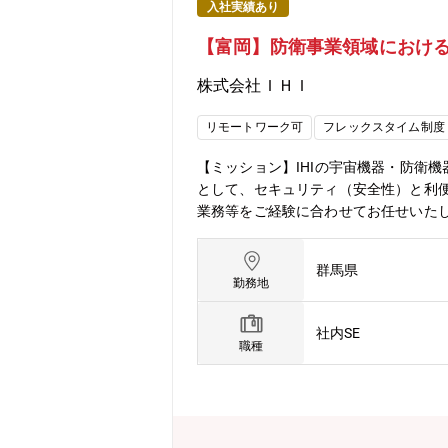
入社実績あり
【富岡】防衛事業領域における
株式会社ＩＨＩ
リモートワーク可
フレックスタイム制度
【ミッション】IHIの宇宙機器・防衛機
として、セキュリティ（安全性）と利便
業務等をご経験に合わせてお任せいたし
る誘導弾等の開発など防衛・宇宙に関わ
化を推進していくための基盤構築にも携
群馬県
題・分析を通して、IHIエアロスペー
勤務地
業や製品は、安全保障上の観点から高
た環境の中で、事業拡大と業務改革に対
社内SE
ルの下で、当社独自のインフラ最適化
職種
（オンプレミス環境）◆事業戦略やユー
の検討/設計等技術系実務のDX化にお
委託していますが、エスカレーション
大幅な増加により、新規誘導弾の国内