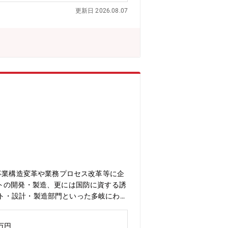
更新日 2026.08.07
事業構造変革や業務プロセス改革等に企
トの開発・製造、更には国防に資する誘
ト・設計・製造部門といった多岐にわた
テム導入に向けたPMO業務までに携わ
）としての採用となる可能性がございま
0万円