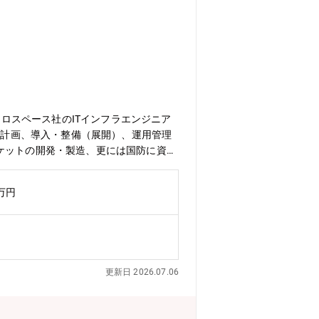
アロスペース社のITインフラエンジニア
・計画、導入・整備（展開）、運用管理
ケットの開発・製造、更には国防に資す
インフラの増強は必須であり、更にDX
各プロジェクトの担当として、現状の課
0万円
用改善を推進していただきます。当社事
体とした運用を行っています。定められ
だきます。◆IHIグループ全体のルー
の移行・運用に対する設計・要件定義
化/AI活用に向けたクラウド環境構築
更新日 2026.07.06
託先の選定・管理◆ヘルプデスク業務は
。【同ポジションの魅力】■防衛予算の
発案件が増大しています。人員・建屋・