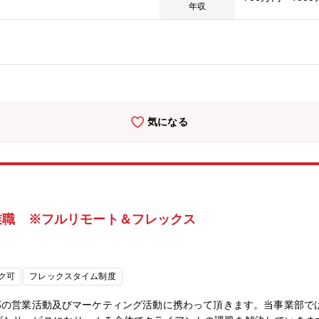
「(株)IHIエアロスペース」に出向・勤務いただきます。【業務内容】
年収
DX推進担当として、デジタル技術を活用した事業構造改革・業務プロ
ント等をお任せいたします。現在は6領域（設計/生産/調達/営業/総
期が異なります。事業成長に伴う、デジタル技術を活用した業務構造改
向けた予算検討やITシステム・ベンダーの選定等の導入までを主担当
り、プロジェクト内で付随した案件が出てきた際には、並行して担当い
A/システムプライムメーカー等）の厳格なルールに基づいたセキュリテ
におけるシステムの高度化を推し進めていただきます。■プロジェクト
気になる
にあるSCMの業務高度化《設計》モデルベース開発への移行検討《生産
ツインの構築など【同ポジションの魅力】■防衛予算の大幅な増加によ
業でも同様に開発案件が増大しています。また、社内の基盤システムの
メーカーの最前線拠点で、業界人しか見ることができない航空・宇宙・
推進に関わる戦略立案から実行まで幅広い業務に携われるため、プロジ
。航空事業における数十年にわたる製品ライフサイクルや、防衛事業で
業職 ※フルリモート＆フレックス
航空・宇宙・防衛事業でのDX推進、システム導入の専門性を確立でき
H程度■フレックス制度：有(コアタイムなし)■在宅勤務：週1日程度※
会社IHIは、1853年創業の歴史ある総合重工業メーカーです。創業
業界を支えるリーディングカンパニーとして成長してきました。現在で
ク可
フレックスタイム制度
ど、幅広い分野で活躍しています。「技術をもって社会の発展に貢献す
い時代を切り拓き続けていることもIHIの大きな魅力です。最先端技
部の営業活動及びマーケティング活動に携わって頂きます。当事業部では
がら働くことができます。