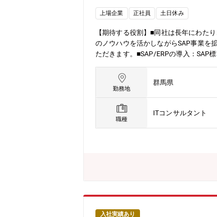
上場企業
正社員
土日休み
【期待する役割】■同社は長年にわたり
のノウハウを活かしながらSAP事業を
ただきます。■SAP/ERPの導入：SA
元に詳細設計、開発、テスト作業■AM
営基盤が特徴です。9期連続増益と成長
群馬県
勤務地
ITコンサルタント
職種
入社実績あり