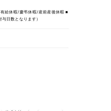
有給休暇/慶弔休暇/産前産後休暇 ■
付与日数となります）