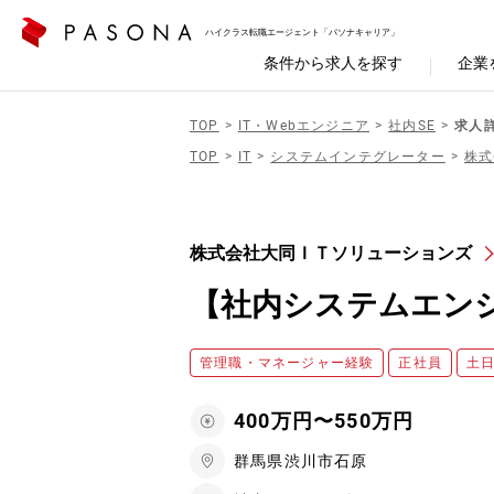
ハイクラス転職エージェント「パソナキャリア」
条件から求人を探す
企業
TOP
IT・Webエンジニア
社内SE
求人
TOP
IT
システムインテグレーター
株式
株式会社大同ＩＴソリューションズ
【社内システムエンジ
管理職・マネージャー経験
正社員
土
400万円〜550万円
群馬県渋川市石原