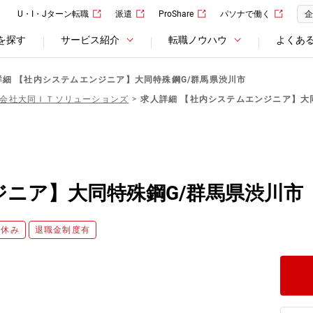
U・I・Jターン転職
派遣
ProShare
パソナで働く
企
を探す
サービス紹介
転職ノウハウ
よくあ
詳細 【社内システムエンジニア】大同特殊鋼G/群馬県渋川市
会社大同ＩＴソリューションズ
求人詳細 【社内システムエンジニア】大
ニア】大同特殊鋼G/群馬県渋川市
日休み
退職金制度有