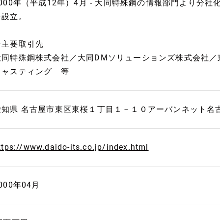
2000年（平成12年）4月 - 大同特殊鋼の情報部門より分
を設立。
★主要取引先
大同特殊鋼株式会社／大同DMソリューションズ株式会社／
キャスティング 等
愛知県 名古屋市東区東桜１丁目１－１０アーバンネット名
ttps://www.daido-its.co.jp/index.html
000年04月