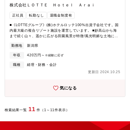
より「変形労働時間制」での勤務となる場合がございます。
株式会社ＬＯＴＴＥ Ｈｏｔｅｌ Ａｒａｉ
正社員
転勤なし
退職金制度有
■《LOTTEグループ》(株)ホテルロッテ100%出資子会社です。国
内最大級の複合リゾート施設を運営しています。 ■妙高山から海
まで続く山々、遥かに広がる田園風景が特徴!風光明媚な土地に立
地し、多様なタイプの客室257室を完備。【仕事の内容】■国内外
勤務地
新潟県
から多数の観光客がお越しになる同社「ロッテアライリゾート」
の財務企画部 経理課でのお仕事をお任せいたします。経理課に
年収
420万円～
※経験に応ず
て3名で仕事を行っております。まず入社後は社内一般の基本的な
業務やシステム操作をお伝えいたします。その後同社における経
職種
経理・財務・会計
理専門業務の一連の流れを1年間かけて身に付けていただきます。
更新日 2024.10.25
月次・四半期・年次決算から会計監査対応や税務申告対応をお願
いいたします。配属先情報：経理財務部 経理課
気になる
11
検索結果一覧
件（1～11件表示）