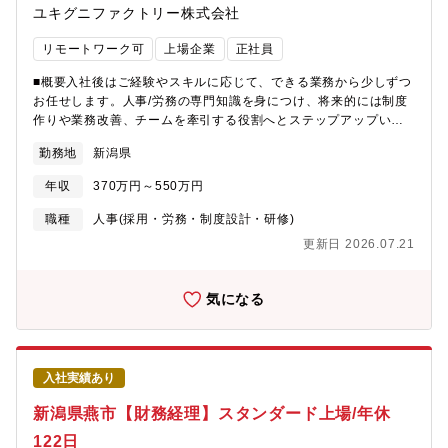
ユキグニファクトリー株式会社
リモートワーク可
上場企業
正社員
■概要入社後はご経験やスキルに応じて、できる業務から少しずつ
お任せします。人事/労務の専門知識を身につけ、将来的には制度
作りや業務改善、チームを牽引する役割へとステップアップいた
だくことを期待しています。■詳細■給与・賞与・退職金制度の運
勤務地
新潟県
用■社会保険・労働保険に関する各種手続き■福利厚生制度の運
用・改善■労務関連法令への対応や社内規程の整備■各部門や社外
年収
370万円～550万円
機関との連携・調整■業務効率化や働きやすい職場づくりに向けた
改善活動【入社後のキャリア】まずは担当業務を通じて労務の専
職種
人事(採用・労務・制度設計・研修)
門性を高めていただきます。その後は経験や適性に応じて担当領
更新日 2026.07.21
域を広げ、採用、人材育成、人事制度の企画・改善やプロジェク
トへの参画などにもチャレンジできます。将来的には、人事部門
を牽引する存在として長期的に活躍いただくことを期待していま
気になる
す。【同社商品の強み】 会社はまだまだ成長中で、西日本の発
展・拡大の可能性はまだまだ大きい現状です。また、日本の高齢
化により、商品の需要は高まりを見せており、販売量の拡大・市
場シェアの伸び率も高くなる現状です。日本国内における更なる
入社実績あり
販売の強化のために人員の増員募集をしております。【同社につ
いて】まいたけ業界NO.1のユキグニファクトリー。健康志向の高
新潟県燕市【財務経理】スタンダード上場/年休
まりがあり、まいたけの需要が拡大しております。同社は日本で
122日
最大のまいたけ生産量を誇るトップメーカーです。当社の生産し