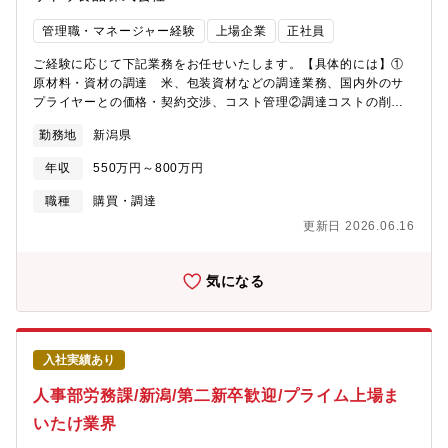
管理職・マネージャー経験
上場企業
正社員
ご経験に応じて下記業務をお任せいたします。【具体的には】①
原材料・資材の調達 米、包装資材などの調達業務、国内外のサ
プライヤーとの価格・契約交渉、コスト管理②調達コストの削減
計画立案と実行 原材料価格の市場動向分析、品質・在庫管理③
勤務地
新潟県
購入品の品質チェックとトラブル対応 適正な在庫管理および供
給計画の調整、サプライヤー管理④新規サプライヤーの開拓およ
年収
550万円～800万円
び既存サプライヤーとの関係構築 サプライヤーの評価と契約更
新、法令遵守とリスク管理【求人の魅力】・サトウのごはん・サ
職種
購買・調達
トウの切り餅等の定番商品多数！・新潟県の良質な米を原料にし
更新日 2026.06.16
た高品質な商品ラインナップ・需要拡大中！・月平均残業は10時
間ほど/基本的には土日祝休み
気になる
入社実績あり
人事部労務課/新潟/第二新卒歓迎/プライム上場ま
いたけ業界