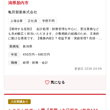
潟県胎内市
亀田製菓株式会社
上場企業
正社員
学歴不問
【期待する役割】 会計処理・財務管理を中心に、受注業務など
も含め幅広く担当いただきます。少数精鋭の組織のため、主体的
に動ける環境です。【職務内容】? 収益予算・実績管理? 売掛・買
掛金管理? 入出金管理? 請求処理・支払手続き? 仕訳処理などの経
勤務地
新潟県
理実務? 受注受付・出荷手配業務? その他、一般事務・庶務業務
【組織構成】 管理部は少人数の体制で、経理・総務・人事など
年収
450万円～680万円
を横断して業務を担当しています。風通しが良く、役職や年齢に
関係なく意見交換ができる環境です。「自分の仕事の範囲を決め
職種
経理・財務・会計
ずに事業作りとキャリア形成に挑戦したい」という方には最適で
更新日 2026.04.09
す。【キャリアパス】 まずは主任・係長クラスとして経理業務
を中心に担当し、将来的には管理部門全体をマネジメントするポ
ジションへのステップアップも可能です。希望や適性に応じて、
気になる
総務・人事・経営企画などの領域へキャリアを広げることもでき
ます。【亀田製菓グループの目指す姿】 亀田製菓は「製菓業」
から「米業」（お米に活用した菓子・加工食品・機能素材などの
価値創造）へ、世界中に美味しさ・健康・感動をお届けする企
入社実績あり
業、「ライスイノベーションカンパニー」を目指し、独自価値創
造型の企業体になるべく変革を実行しています。【財務戦略の基