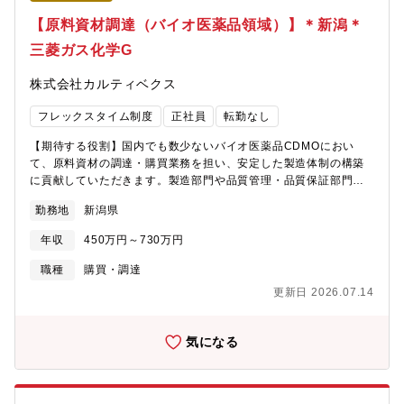
【原料資材調達（バイオ医薬品領域）】＊新潟＊
三菱ガス化学G
株式会社カルティベクス
フレックスタイム制度
正社員
転勤なし
【期待する役割】国内でも数少ないバイオ医薬品CDMOにおい
て、原料資材の調達・購買業務を担い、安定した製造体制の構築
に貢献していただきます。製造部門や品質管理・品質保証部門と
の連携を図りながら、原料資材の安定調達およびサプライヤー管
勤務地
新潟県
理を推進し、バイオ医薬品の安定供給を支える重要なポジション
です。将来的には調達・購買業務の中核人材として、業務改善や
年収
450万円～730万円
調達戦略の立案、組織運営にも携わっていただくことを期待して
います。【職務内容】バイオ医薬品の原料資材に関する調達・購
職種
購買・調達
買業務全般を担当していただきます。■原料資材の新規採用、調
更新日 2026.07.14
達、購買業務■発注業務および数量・価格・納期管理■サプライヤ
ーとの折衝、評価、管理業務■製造部門、品質管理・品質保証部門
との連携・調整■購買システムへの入力および運用管理■原料資材
気になる
の棚卸業務■調達業務の効率化や運用改善の推進【働く環境】■三
菱ガス化学・日本化薬グループの安定した事業基盤■年間休日122
日、完全週休二日制（土日祝休み）■フレックスタイム制度を活用
した柔軟な働き方が可能■残業月10～25時間程度でワークライフ