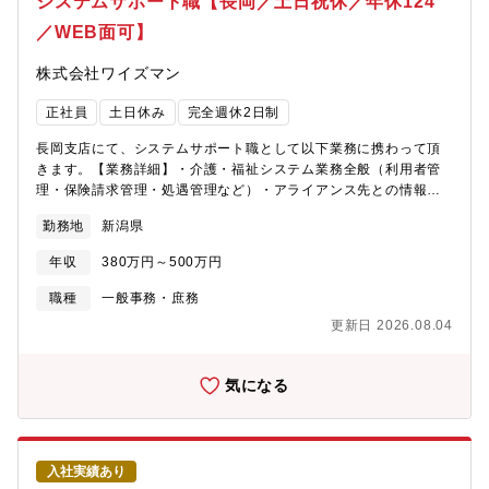
システムサポート職【長岡／土日祝休／年休124
本的な考え方】 当グループは、盤石な財務基盤を維持しつつ、
／WEB面可】
「ライスイノベーションカンパニー」の実現に向けた国内外での
投資と株主に対する利益還元のバランスを重視しています。盤石
株式会社ワイズマン
な財務基盤の維持に関しては、自己資本比率の水準を60%程度に
保っているほか、国内金融機関におけるコミットメントライン等
正社員
土日休み
完全週休2日制
の資金枠を確保しており、機動的な資金調達ができる体制を構築
しています。 同時に、適切な情報開示・ＩＲ活動を通じて株主
長岡支店にて、システムサポート職として以下業務に携わって頂
資本コストの低減に努めるとともに、営業キャッシュ・フローに
きます。【業務詳細】・介護・福祉システム業務全般（利用者管
よる十分な債務償還能力を前提に、資金調達には負債の活用も行
理・保険請求管理・処遇管理など）・アライアンス先との情報連
い、資本コストの低減および資本効率の向上にも努めていま
携システムの導入・システム設定・インストラクション に係
す。 設備投資に関しては、企業価値の向上に資する成長のため
勤務地
新潟県
るマニュアル作成・拠点に対しての研修業務・システム導入時の
の投資を積極的に推進しており、グループ全体で投資効率を高め
支援業務（ヘルプデスクや各種調査活動）・顧客への各種情報提
る目的からハードルレート8%を目安に投資を判断しています。
年収
380万円～500万円
供・発送業務・ヘルプデスク対応※案件に応じて担当エリア内で
出張の可能性あります。【働き方改革関連認定企業】※えるぼし
職種
一般事務・庶務
認定
更新日 2026.08.04
気になる
入社実績あり