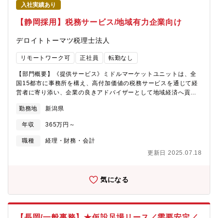
入社実績あり
バランスを確保■住宅手当、家族手当、退職金制度など福利厚生充
実■中途入社者が多く、馴染みやすい組織風土■マイカー通勤可
【静岡採用】税務サービス/地域有力企業向け
能、新潟で腰を据えて働ける環境【このポジションの魅力】国内
でも数少ないバイオ医薬品CDMO企業において、成長市場である
デロイトトーマツ税理士法人
バイオ医薬品業界を支える調達・購買業務に携わることができま
す。単なる発注業務に留まらず、製造・品質部門と連携しながら
リモートワーク可
正社員
転勤なし
安定供給体制の構築やサプライヤー管理まで幅広く担当するた
め、調達・購買の専門性を高めることが可能です。また、三菱ガ
【部門概要】《提供サービス》ミドルマーケットユニットは、全
ス化学・日本化薬グループの安定基盤、フレックス制度や年間休
国15都市に事務所を構え、高付加価値の税務サービスを通じて経
日122日など働きやすい環境が整っており、長期的なキャリア形成
営者に寄り添い、企業の良きアドバイザーとして地域経済へ貢献
を実現できるポジションです。
することを目指しています。各地域の有力クライアントに対し
勤務地
新潟県
て、法人税申告、組織再編、グループ通算制度等の法人向けサー
ビスを中心に、経営承継支援、個人所得税・資産税、電子帳簿保
年収
365万円～
存法対応支援等の幅広いサービスを提供しております。【期待す
るミッション】クライアントの近くで寄り添う主治医としての立
職種
経理・財務・会計
場で、法人税の申告業務だけでなく、様々な側面からクライアン
更新日 2025.07.18
トをサポートしていただきます。組織再編、経営承継サポート、
個人資産税等の幅広い税務アドバイスを通じて、クライアントの
良き相談相手になることを目指していただきます。また、デロイ
気になる
ト トーマツグループ内の公認会計士、コンサルタント等の多様な
専門家と連携して業務提供する機会も多くあります。クライアン
トは、ベンチャー企業から上場企業まで規模も業種も様々で、ク
ライアントの成長をサポートすることで、クライアントとともに
【長岡/一般事務】★仮設足場リース／需要安定／