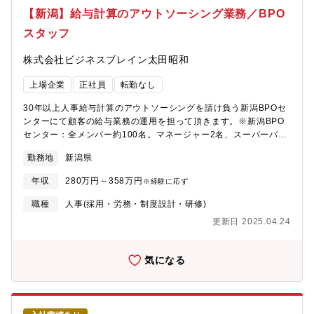
【新潟】給与計算のアウトソーシング業務／BPO
スタッフ
株式会社ビジネスブレイン太田昭和
上場企業
正社員
転勤なし
30年以上人事給与計算のアウトソーシングを請け負う新潟BPOセ
ンターにて顧客の給与業務の運用を担って頂きます。※新潟BPO
センター：全メンバー約100名。マネージャー2名、スーパーバイ
ザー5名、チームリーダー10名程度■具体的には・担当顧客対応
勤務地
新潟県
（電話・メール・WEB打ち合わせ）・顧客から給与データを受領
し、専用システムに登録・エクセル、専用ツールを使い、給与計
年収
280万円～358万円
※経験に応ず
算結果の確認・顧客提案、見積作成のサポート など■募集部門
Bulas事業部 新潟BPOセンター
職種
人事(採用・労務・制度設計・研修)
更新日 2025.04.24
気になる