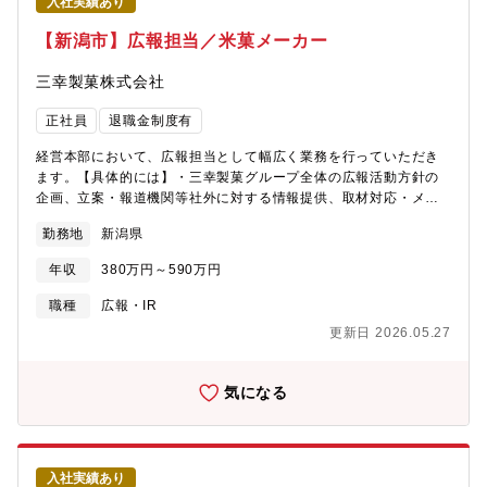
入社実績あり
【新潟市】広報担当／米菓メーカー
三幸製菓株式会社
正社員
退職金制度有
経営本部において、広報担当として幅広く業務を行っていただき
ます。【具体的には】・三幸製菓グループ全体の広報活動方針の
企画、立案・報道機関等社外に対する情報提供、取材対応・メデ
ィア、インターネット等を通じたグループ全体の広告宣伝活動の
勤務地
新潟県
実施、管理・プレスリリース作成・PR会社との協業・業界紙や一
般紙の取材などメディア対応・PRイベントの企画・実行など
年収
380万円～590万円
職種
広報・IR
更新日 2026.05.27
気になる
入社実績あり