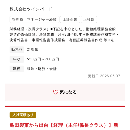
ているきのこ（まいたけ・えりんぎ・しめじ）のイメージは「健
株式会社ツインバード
康」です。食べて頂いたお客様の健康を願い、安全・安心でおい
しい商品づくりに励んでいます。看板商品である、まいたけは、
管理職・マネージャー経験
上場企業
正社員
食感の良さが一口でわかるプレミアムな”まいたけ「極」”に全面リ
ニューアルしたこともあり、新たに多くのファンを獲得し、年々
財務経理（次長クラス）■下記を中心とした、財務経理業務全般・
拡大しております。お客様のニーズに応えながら、まいたけを中
製造の原価計算、決算業務・月次/四半期/年次財務諸表作成業務・
心とした食材のおいしい食べ方を提案し、お客様の生活に寄り添
決算報告書、事業報告書作成業務・有価証券報告書作成 等々をご
い、健康的な人生を業務を通じて、応援して頂きたいと思ってお
経験に応じてお任せいたします。
ります。
勤務地
新潟県
年収
550万円～700万円
職種
経理・財務・会計
更新日 2026.05.07
気になる
入社実績あり
亀田製菓から出向【経理（主任/係長クラス）】新