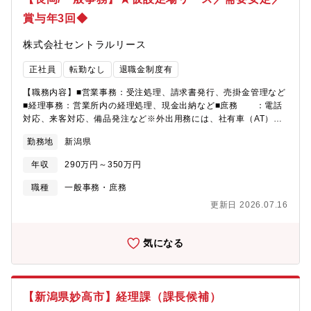
成長できる、経営者から頼られるパートナーとなることができる
賞与年3回◆
仕事です。【職務内容例】■法人総合税務サービス国内企業に対し
て、税務のコンサルティングおよびコンプライアンス業務を幅広
株式会社セントラルリース
く提供します・法人に係る全般的な税務相談・法人税・消費税・
法人地方税の申告書作成またはレビュー・組織再編税務コンサル
正社員
転勤なし
退職金制度有
ティング・グループ通算制度導入支援・電子帳簿保存法対応支
援・税務デューデリジェンス 等■個人所得税・資産税サービ
【職務内容】■営業事務：受注処理、請求書発行、売掛金管理など
ス・企業オーナーの所得税・贈与税・相続税申告及びコンサルテ
■経理事務：営業所内の経理処理、現金出納など■庶務 ：電話
ィング・経営承継アドバイス 等【本ポジションの魅力】・デロ
対応、来客対応、備品発注など※外出用務には、社有車（AT）又
イト トーマツグループ内の広く深い専門知見・多様な経験を保有
はマイカー（ガソリン代支給）を使用します。※ブランクがある
するメンバーと協働し、ご自身のスキルや知見を磨ける環境があ
勤務地
新潟県
方でも、充分なサポート体制をとります。
ります。・地元の有力企業がクライアントの中心であり、地域経
済への貢献を実感できます。・比較的ワークライフバランスを取
年収
290万円～350万円
りやすく、リモートと出社のハイブリッドワークが浸透していま
職種
一般事務・庶務
す。【キャリアステップ】個々人のスキルを見ながら、より難易
度の高い業務を任せたり、次のチャレンジステップをご用意しま
更新日 2026.07.16
す。幅の広い業務を行っている部署ですので、いろいろな経験を
積んでいただけます。【働き方】■在宅ワークを基本として業務に
気になる
取り組んでいただきます。・在宅勤務制補助金支援あり（書籍・
ディスプレイ）■フレキシブルワーキング制度・育児・介護等での
時短・短日勤務が可能■中抜け制度・通院や保育園のお迎え等のプ
ライベートの用事で一旦、仕事を中断することが可能■育児コンシ
ェルジュサービス・ベビーシッター代金補助等※配属ユニット/時
【新潟県妙高市】経理課（課長候補）
期/ランク等の要因により異なる場合がございます。※ユニットに