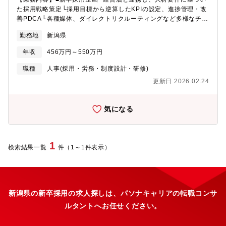
た採用戦略策定└採用目標から逆算したKPIの設定、進捗管理・改
善PDCA└各種媒体、ダイレクトリクルーティングなど多様なチャ
ネルの運用└採用イベント／説明会／インターンなどの企画の立
勤務地
新潟県
案・運営■選考設計、面談、面接対応└母集団ごとの選考フローの
最適化└志望動機を育てる「動機形成型面談」の実施└面接官トレ
年収
456万円～550万円
ーニング■内定者フォロー└入社前オンボーディング（フォロー、
懇親、面談）設計■採用広報■学校訪問 等【仕事の魅力】ご経験
職種
人事(採用・労務・制度設計・研修)
に合わせてお仕事の範囲は相談させて頂きます。仕事をしながら
更新日 2026.02.24
人事労務領域の専門性を広げることができます。【募集背景】私
達は、"労働力不足"という日本が抱える大きな課題を解決し、誰で
も、簡単に、柔軟に働ける地域社会を創るため、ギグワークプラ
気になる
ットフォーム「matchbox」を提供しているスタートアップです。
全国で急激に労働力不足が加速しており、Matchboxの導入件数が
増加しております。事業成長や将来のIPO準備を踏まえ、人事部門
を強化していくための募集です。【入社後の体制】ご経験に合わ
1
検索結果一覧
件（1～1件表示）
せて、お仕事をお任せします。入社時研修も実施しているため、
事業内容、組織への理解を深めることができますのでご安心くだ
さい。入社研修後は先輩社員によるOJTからスタートします。
新潟県の新卒採用の求人探しは、パソナキャリアの転職コンサ
ルタントへお任せください。