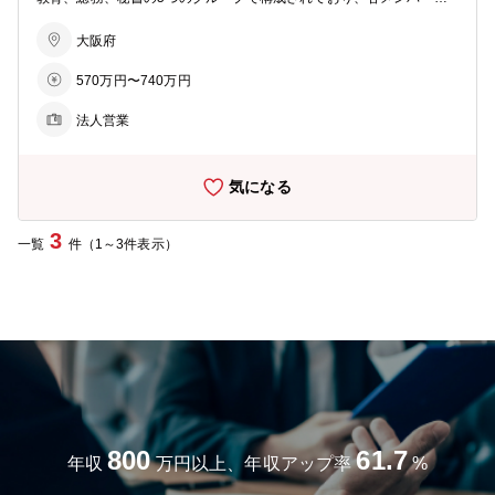
トマネージャー8名、スタッフ37名 【働き方や魅力】 ■週2日までの
複数の業務を担当しながら、会社全体の管理・運営を支えています。
在宅勤務可 ■当社の営業は、単なる"モノ売り"ではありません。 顧客
今回入社いただく方には、ご経験や適性に応じて担当業務を決定しま
大阪府
ニーズを把握し、国内外の工場やサプライヤー、社内技術部門と連携
すが、まずは総務グループの中核メンバーとして、海外拠点を含む全
しながら、最適な生産体制を構築・提案していきます。 一人ひとりが
570万円〜740万円
社横断的な業務の推進や業務改善にも携わっていただくことを期待し
担当プロジェクトのオーナーとして裁量を持ち、大きな責任とやりが
ています。 【具体的な職務内容】 ご経験や適性に応じて担当業務を
いを感じながら活躍できる環境です。 【シークス株式会社について】
法人営業
決定します。なお、下記以外の人事・総務関連業務についても、必要
■1992年、サカタインクス株式会社の海外事業部が分離・独立し、同
に応じてご担当いただく場合があります。 ■株主総会運営に関する事
社の全額出資により設立されました。 ■日本におけるEMS事業のパイ
務および株式関連業務 ■弁護士、司法書士等の外部専門家との連携・
オニア、国内1位、世界17位にランクインしています。 ■製造業の分
気になる
調整 ■社内規程類の制定、改定、見直しに関する実務 ■稟議、ワーク
野においては特にコア分野であるエレクトロニクス関連業界を中心に
フローシステムの運用管理 ■ISO認証（ISO9001、ISO14001、2700
事業の水平分業化が世界的規模で進展しています。 ■国内外の完成品
1）の維持・運用に関する事務局業務 ■BCP、リスクマネジメントに
メーカーとの付き合いがあり、自動車関連や産業機器関連、通信機器
3
一覧
件（1～3件表示）
関する業務 ■ESG活動のうち、SocialおよびGovernance領域を中心
関連など様々なメーカーとの取引があります。 ■単体での社員数は20
としたコンプライアンス関連活動の推進・管理（海外拠点との連携を
3名、少数精鋭で、やりがいある業務を一人ひとりにお任せしていま
含む） ■ビル管理業務（修繕予算作成・業者との交渉、オフィス環境
す。 ■海外駐在員の社員も約3分の1と多く、グローバルにご活躍いた
整備、ファシリティ管理等） ■通信設備等の管理（社給携帯、Wi-Fi
だける環境も整っています。 【EMS事業とは】 「Electronics Manuf
等） ■その他総務業務全般（会議体の運営、各種団体・取引先対応、
acturing Service（電子機器受託製造サービス）」の略。 複数メーカ
海外拠点との連携業務等） 【募集背景】 増員 【求める人物像】 ・正
ーから受注した電子機器の生産を請け負う事業形態のこと。 コスト削
確性とスピードの両方を意識して複数の業務を主体的に進められる方
減や、経営の効率化という面で大手メーカーから注目されています。
・自身の担当業務だけでなく、組織全体の業務運営に関心を持てる方
・社内外の関係者と丁寧かつ粘り強く調整できる方 【シークス株式会
社について】 ■1992年、サカタインクス株式会社の海外事業部が分
800
61.7
離・独立し、同社の全額出資により設立されました。 ■日本における
年収
万円以上、年収アップ率
%
EMS事業のパイオニア、国内1位、世界17位にランクインしていま