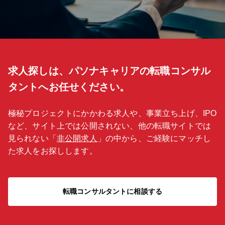
す。 ■製造業の分野においては特にコア分野であるエレクトロニクス
関連業界を中心に事業の水平分業化が世界的規模で進展しています。
■国内外の完成品メーカーとの付き合いがあり、自動車関連や産業機
器関連、通信機器関連など様々なメーカーとの取引があります。 ■単
体での社員数は203名、少数精鋭で、やりがいある業務を一人ひとり
にお任せしています。 ■海外駐在員の社員も約3分の1と多く、グロー
バルにご活躍いただける環境も整っています。 【EMS事業とは】 「E
求人探しは、パソナキャリアの転職コンサル
lectronics Manufacturing Service（電子機器受託製造サービス）」の
略。 複数メーカーから受注した電子機器の生産を請け負う事業形態の
タントへお任せください。
こと。 コスト削減や、経営の効率化という面で大手メーカーから注目
されています。 【働き方や魅力】 ■週2日までの在宅勤務可 ■定時を2
時間ずらしての勤務が可能 ■女性役職者比率39.8％ ■男女比3：4
極秘プロジェクトにかかわる求人や、事業立ち上げ、IPO
など、サイト上では公開されない、他の転職サイトでは
見られない「
非公開求人
」の中から、ご経験にマッチし
た求人をお探しします。
転職コンサルタントに相談する