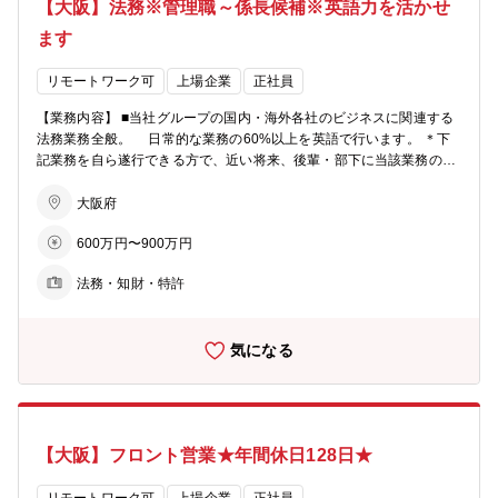
【大阪】法務※管理職～係長候補※英語力を活かせ
ます
リモートワーク可
上場企業
正社員
【業務内容】 ■当社グループの国内・海外各社のビジネスに関連する
法務業務全般。 日常的な業務の60%以上を英語で行います。 ＊下
記業務を自ら遂行できる方で、近い将来、後輩・部下に当該業務の指
導を担っていただけ る方を探しています。 【具体的な業務内
容】 ■各種契約の審査、起草（日文・英文）、及び交渉支援（日：英
大阪府
＝4：6） ※お任せするメイン業務となります ■新規ビジネスにかか
600万円〜900万円
る法令調査・契約スキーム提案 ■ビジネス問題の相談対応、法務サポ
ート ■実務担当部門との協力による法律施行・改正等への対応 ■紛
法務・知財・特許
争・訴訟対応 ■企業の買収、合弁設立の業務（国内および海外） ■
特許・商標関連業務 ※知財業務の割合は多くございません。
■社員のリーガ
気になる
ルマインド啓蒙、教育 ■契約書保管・有効期限管理 【業務の魅力】 ■
世界各地の拠点を通して、英語圏に限らずグローバルにご活躍いただ
けます。 【募集背景】 ■海外業務増加による増員 ■組織構成：法務
部 執行役員(法務部長)1名、マネージャー1名、スタッフ3名（中国
弁護士資格保有者1名含む） 【シークス株式会社について】 ■1992
【大阪】フロント営業★年間休日128日★
年、サカタインクス株式会社の海外事業部が分離・独立し、同社の全
額出資により設立されました。 ■日本におけるEMS事業のパイオニ