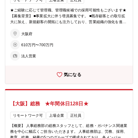
ア、国内1位、世界17位にランクインしています。 ■製造業の分野に
リモートワーク可
上場企業
正社員
おいては特にコア分野であるエレクトロニクス関連業界を中心に事業
★ご経験に応じて管理職、管理職候補での採用可能性もございます★
の水平分業化が世界的規模で進展しています。 ■国内外の完成品メー
【募集背景】 ■事業拡大に伴う増員募集です。 ■既存顧客との取引拡
カーとの付き合いがあり、自動車関連や産業機器関連、通信機器関連
大に加え、新規顧客の開拓にも注力しており、営業組織の強化を進め
など様々なメーカーとの取引があります。 ■単体での社員数は203
ています。既存顧客の深耕営業だけでなく、新規案件の創出にも主体
名、少数精鋭で、やりがいある業務を一人ひとりにお任せしていま
的に取り組んでいただける方を募集します。 【職務内容】 ■海外・国
大阪府
す。 ■海外駐在員の社員も約3分の1と多く、グローバルにご活躍いた
内の製造委託（EMS）案件を中心に、大手メーカーを中心に法人営業
だける環境も整っています。 【EMS事業とは】 「Electronics Manuf
610万円〜700万円
をお任せします。 ■国内外の製造ネットワークを活用し、お客様のニ
acturing Service（電子機器受託製造サービス）」の略。 複数メーカ
ーズに合わせた最適な生産体制を提案します。 ■既存顧客のフォロー
ーから受注した電子機器の生産を請け負う事業形態のこと。 コスト削
法人営業
を中心としながら、新規顧客への提案活動にも携わっていただきま
減や、経営の効率化という面で大手メーカーから注目されています。
す。 ■担当顧客は関西や日本を代表する大手メーカーが中心で、産業
【働き方や魅力】 ■週2日までの在宅勤務可 ■定時を2時間ずらしての
機器メーカーや自動車関連メーカーが中心となる予定です。 【当社の
勤務が可能 ■女性役職者比率39.8％ ■男女比3：4
気になる
営業の特徴】 ■弊社の営業はプロジェクト(顧客)単位で業務を任さ
れ、チームとして活動して頂きます。 ■プロジェクト管理（新規案件
獲得交渉から、見積り、契約書などの締結。立上げ管理、売上管理な
ど)、また製造工場や仕入先とのコスト/納期調整等の対応もして頂き
ます。 ■営業は顧客ごとのプロジェクト制で進めており、1人あたり
【大阪】総務 ★年間休日128日★
約5件のプロジェクトを担当します。 ■業務の中で英語を使用したメ
ールやり取りやWEB会議が行われます。 ～流れ～ ・新規営業や休眠
顧客へのアプローチ ・顧客との仕様打合せ ・見積作成・価格交渉 ・
リモートワーク可
上場企業
正社員
社内技術部門との連携 ・国内・海外工場との調整 ・生産立上げ ・納
【概要】 人事総務部の総務スタッフとして、総務・ガバナンス関連業
期・品質管理 ・売上管理 これらを一貫して担当します。 【組織構
務を中心に幅広くご担当いただきます。 人事総務部は、労務、採用、
成】 ■大阪営業部：50名 ・部長1名、マネージャー4名、アシスタン
教育、総務、秘書の5つのグループで構成されており、各メンバーが