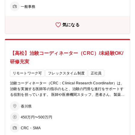
テ情報の確認 ・症例報告書の作成（システムへのデータ入力対応）
一般事務
・保管資料の整理 ・各関連部門への次回検査オーダー等の連絡 ※パ
ソコンを使用しての事務作業がございます。 ■オフィス内の事務業務
・社員の交通経費確認 ・請求書フォームの入力 ・物品管理
気になる
【高松】治験コーディネーター（CRC）/未経験OK/
研修充実
リモートワーク可
フレックスタイム制度
正社員
治験コーディネーター（CRC：Clinical Research Coordinator）は、
治験を実施する医師等の指示のもと、治験の円滑な進行をサポートす
る役割を担っています。 医師や医療機関スタッフ、患者さん、製薬企
業など、各関係者との調整や連携を行い、治験の支援を行います。
【職務詳細】 ■治験実施計画書の理解、把握 ■被験者である患者さん
香川県
へ治験内容説明補助・相談対応 ■治験担当医師の補助 ■医療機関スタ
450万円〜500万円
ッフへの協力依頼・調整 ■検査の同行、治験薬の服用や投薬スケジュ
ールの確認 ■治験で得られたデータの入力サポートや資料作成などの
CRC・SMA
事務業務 等 ＜実は事務業務が多い＞ 治験開始前の説明会資料や治
験終了後の報告書など、入力・作成する書類が多く、一日の大半がP