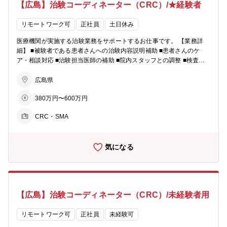
【広島】治験コーディネーター（CRC）/★経験者
リモートワーク可
正社員
土日休み
医療機関が実施する治験業務をサポートするお仕事です。 【業務詳
細】 ■被験者である患者さんへの治験内容説明補助 ■患者さんのケ
ア・相談対応 ■治験担当医師の補助 ■院内スタッフとの調整 ■検査・
投薬スケジュールの調整 ■治験で得られるデータ管理 など 同社は、
日本でSMO事業を初めて立ち上げ、現在も業界のリーディングカンパ
広島県
ニーとして、けん引し続けています。国内の新薬開発の半数以上に関
380万円〜600万円
与しており、オンコロジー領域の支援は年間400試験以上です。
CRC・SMA
気になる
【広島】治験コーディネーター（CRC）/未経験者用
リモートワーク可
正社員
未経験可