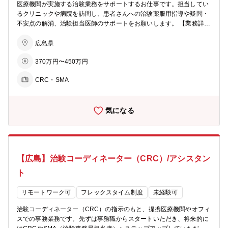
医療機関が実施する治験業務をサポートするお仕事です。担当してい
るクリニックや病院を訪問し、患者さんへの治験薬服用指導や疑問・
不安点の解消、治験担当医師のサポートをお願いします。 【業務詳
細】 ■被験者である患者さんへの治験内容説明補助 ■患者さんのケ
ア・相談対応 ■治験担当医師の補助 ■院内スタッフとの調整 ■検査・
広島県
投薬スケジュールの調整 ■治験で得られるデータ管理 など 同社は、
370万円〜450万円
日本でSMO事業を初めて立ち上げ、現在も業界のリーディングカンパ
ニーとして、けん引し続けています。国内の新薬開発の半数以上に関
CRC・SMA
与しており、オンコロジー領域の支援は年間400試験以上です。
気になる
【広島】治験コーディネーター（CRC）/アシスタン
ト
リモートワーク可
フレックスタイム制度
未経験可
治験コーディネーター（CRC）の指示のもと、提携医療機関やオフィ
スでの事務業務です。先ずは事務職からスタートいただき、将来的に