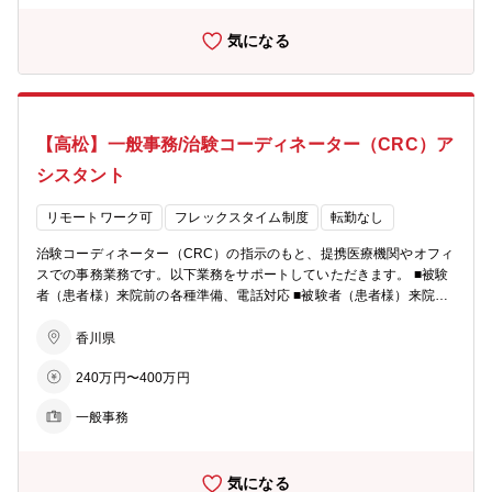
Cに向かっている、なんて日も珍しくありません。ただ難しいPCスキ
気になる
ルは必要なく、WordやExcel、PowerPointなどの基本操作が可能であ
ればOKです！
【高松】一般事務/治験コーディネーター（CRC）ア
シスタント
リモートワーク可
フレックスタイム制度
転勤なし
治験コーディネーター（CRC）の指示のもと、提携医療機関やオフィ
スでの事務業務です。以下業務をサポートしていただきます。 ■被験
者（患者様）来院前の各種準備、電話対応 ■被験者（患者様）来院時
のサポート・被験者（患者様）の問診票やアンケート記入の補助 ・院
内の各種検査室へのご案内 ・検査終了後の検体提出（検査室への検体
香川県
運び・発送準備） ※検体処理に関しては事前にトレーニングを実施い
240万円〜400万円
たしますので未経験でも可 ■被験者（患者様）来院後の後処理 ・カル
テ情報の確認 ・症例報告書の作成（システムへのデータ入力対応）
一般事務
・保管資料の整理 ・各関連部門への次回検査オーダー等の連絡 ※パ
ソコンを使用しての事務作業がございます。 ■オフィス内の事務業務
・社員の交通経費確認 ・請求書フォームの入力 ・物品管理
気になる