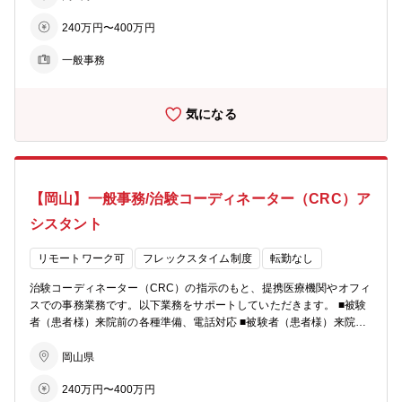
案件打診 ■契約書作成、締結 ■CRCの勉強会や治験実施施設での説明
240万円〜400万円
会の調整 ■安全性等を審議する専門委員会(IRB)への対応支援 ■その他
資料作成支援、必須文書作成～保管 等 ＜教育制度・資格補助補足＞
一般事務
導入研修（OJT含む）として約2週間の充実した研修があります。専
門知識だけでなく、電話応対・パソコン・ビジネスマナーの研修もあ
るので未経験の方でも安心です。
気になる
【岡山】一般事務/治験コーディネーター（CRC）ア
シスタント
リモートワーク可
フレックスタイム制度
転勤なし
治験コーディネーター（CRC）の指示のもと、提携医療機関やオフィ
スでの事務業務です。以下業務をサポートしていただきます。 ■被験
者（患者様）来院前の各種準備、電話対応 ■被験者（患者様）来院時
のサポート・被験者（患者様）の問診票やアンケート記入の補助 ・院
内の各種検査室へのご案内 ・検査終了後の検体提出（検査室への検体
岡山県
運び・発送準備） ※検体処理に関しては事前にトレーニングを実施い
240万円〜400万円
たしますので未経験でも可 ■被験者（患者様）来院後の後処理 ・カル