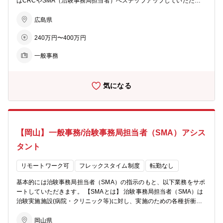
はCRCやSMA（治験事務局担当者）へステップアップしていただく
事も期待しております。 ■被験者（患者様）来院前の各種準備、電話
対応 ■被験者（患者様）来院時のサポート・被験者（患者様）の問診
広島県
票やアンケート記入の補助 ・院内の各種検査室へのご案内 ・検査終
240万円〜400万円
了後の検体提出（検査室への検体運び・発送準備） ※検体処理に関し
ては事前にトレーニングを実施いたしますので未経験でも可 ■被験者
一般事務
（患者様）来院後の後処理 ・カルテ情報の確認 ・症例報告書の作成
（システムへのデータ入力対応） ・保管資料の整理 ・各関連部門へ
の次回検査オーダー ・各関連部門への次回検査オーダー等の連絡 ※
気になる
パソコンを使用しての事務作業がございます。 ■オフィス内の事務業
務 ・社員の交通経費確認 ・請求書フォームの入力 ・物品管理
【岡山】一般事務/治験事務局担当者（SMA）アシス
タント
リモートワーク可
フレックスタイム制度
転勤なし
基本的には治験事務局担当者（SMA）の指示のもと、以下業務をサポ
ートしていただきます。 【SMAとは】 治験事務局担当者（SMA）は
治験実施施設(病院・クリニック等)に対し、実施のための各種折衝や
環境整備支援、事務業務などを行います。 【SMAの代表的な業務】
以下の業務をサポートしていただきます。 ■治験実施施設の医師への
岡山県