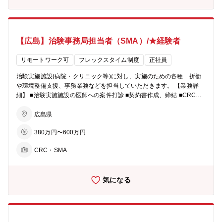
【広島】治験事務局担当者（SMA）/★経験者
リモートワーク可
フレックスタイム制度
正社員
治験実施施設(病院・クリニック等)に対し、実施のための各種 折衝
や環境整備支援、事務業務などを担当していただきます。 【業務詳
細】 ■治験実施施設の医師への案件打診 ■契約書作成、締結 ■CRCの
勉強会や治験実施施設での説明会の調整 ■安全性等を審議する専門委
員会(IRB)への対応支援 ■その他資料作成支援、必須文書作成～保管
広島県
等 ※案件打診では、医師に対して治験内容を分かりやすく説明し、治
380万円〜600万円
験への協力を引き出すことを行うため、営業的センスが求められま
す。
CRC・SMA
気になる