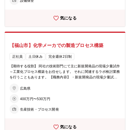
設備保全
察・監査対応といった経験も積んでいただきながら、将来的には製造
管理責任者を担っていただきたいと考えております。 【組織構成】
製造部 医薬品製造工場は7人で構成されています (10代～50代まで幅
気になる
広い年代の方がおります)
【福山市】化学メーカでの製造プロセス構築
正社員
土日休み
完全週休2日制
【期待する役割】 同社の技術部門にて主に新規開発品の現場少量試作
～工業化プロセス構築をお任せします。 それに関連するラボ検討業務
を行うこともあります。 【職務内容】 ・新規開発品の現場少量試作
～スケールアップ(～数千Lスケール) ・工業化プロセスの構築並びに
それに伴うラボ検討 ・製造プロセスの安定化・合理化検討 ・上記に
広島県
関連した多岐にわたる業務 など 【製品分野】 ファインケミカル分
400万円〜530万円
野(電子材料・医薬品) 【組織構成】 技術部はは10人(平均年齢38.2歳)
で構成されています (50代2人、40代3人、30代2人、20代3人) 有機化
生産技術・プロセス開発
学・化学工学・無機化学・生物化学など様々なバックボーンを持った
社員が在籍しています。 【研修制度】 入社後はOJTを実施しながら業
務をキャッチアップしていただきます。 必要に応じて外部のWEB研
気になる
修も受講可能な充実した研修制度を整えております。