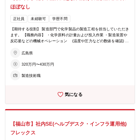
ほぼなし
正社員
未経験可
学歴不問
【期待する役割】 製造部門で化学製品の製造工程を担当していただき
ます。 【職務内容】 ・化学原料の計量および投入作業 ・製造装置や
反応釜などの機械オペレーション (温度や圧力などの数値を確認) ・
製品の包装およびパッケージング作業 (完成品を出荷用に梱包) ・製
造記録の記入や清掃作業など、その他付随業務 ※基本的には日勤帯
広島県
(8:30～17:00)での就業となりますが、 先々下記時間帯での交替勤
320万円〜430万円
務が発生します (1勤)7:00～15:10 (2勤)15:00～23:10 (3勤)23:00～
7:10 【組織構成】 製造部は75人で構成されています (20代～50代ま
製造技術職
で幅広い年代の方がおります) 【研修制度】 入社後は現場研修を実施
しながら業務を覚えていただきます。
気になる
【福山市】社内SE(ヘルプデスク・インフラ運用他)
フレックス