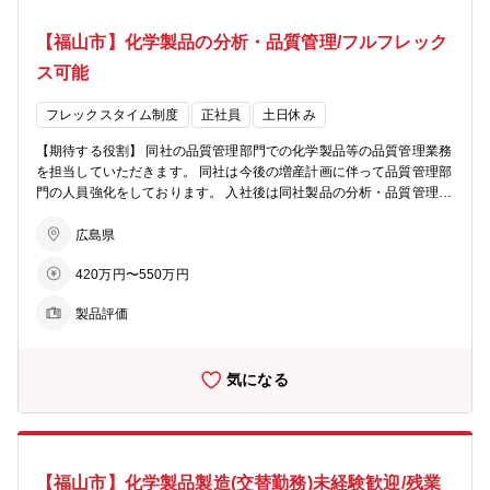
可能な充実した研修制度を整えております。
【福山市】化学製品の分析・品質管理/フルフレック
ス可能
フレックスタイム制度
正社員
土日休み
【期待する役割】 同社の品質管理部門での化学製品等の品質管理業務
を担当していただきます。 同社は今後の増産計画に伴って品質管理部
門の人員強化をしております。 入社後は同社製品の分析・品質管理業
務に従事していただき、将来的には管理職としてマネジメントに携わ
っていただくことも期待しています。 【職務内容】 ・分析機器を用
広島県
いた各種化学分析 ・仕様書に準じた試験 ・異常値の原因究明 ・分析
420万円〜550万円
および調査結果のフィードバック など 【製品分野】 医薬品、電子
材料、難燃剤等の製品および中間体 【使用する分析機器例】 HPLC、
製品評価
GC、NMR、IR、UV、ICP など 有機化学系の分析機器を中心に多種
多様な分析機器を使用します。 【組織構成】 研究開発部門は17人(平
均年齢40.0歳)で構成されています (60代(再雇用)2人、50代2人、40代
気になる
5人、30代2人、20代6人) 【研修制度】 入社後はOJTを実施しながら
業務をキャッチアップしていただきます。 必要に応じて外部のWEB
研修も受講可能な充実した研修制度を整えております。 分析機器の取
り扱いに関して社内検定制度を設けておりますので、扱ったことのな
い分析機器でも基礎から学べる体制があります。
【福山市】化学製品製造(交替勤務)未経験歓迎/残業