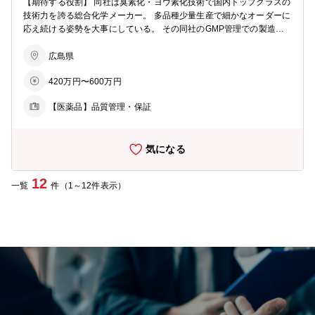
【期待する役割】 同社は臭素化・ヨウ素化技術で国内トップクラスの
技術力を誇る総合化学メーカー。 多品種少量生産で細かなオーダーに
応え続ける姿勢を大事にしている。 その同社のGMP管理での製造工
場で、低分子医薬品の製造工程管理と製造管理を担当していただきま
す。 【職務内容】 ・医薬品製造工程での実務作業 ・GMP文書作成 ・
広島県
GMP査察および監査対応 ・その他GMP製造管理業務に関わる業務
420万円〜600万円
など 【キャリアパス】 入社後は医薬品製造工程で現場経験を積んで
いただきます。 その後GMP文書の作成や査察および監査対応といっ
【医薬品】品質管理・保証
た経験も積んでいただきながら、将来的には製造管理責任者をお任せ
する想定をしています。 【組織構成】 医薬品製造部門は9人で構成さ
れています(平均年齢32.5歳) 【入社後の働き方】 入社直後は現場理解
気になる
のためにシフト制でオペレーター勤務に取り組んでいただきます。 期
間は現場理解の度合いによりますが、最長半年程度です。 オペレータ
ー期間、医薬品製造工場は基本的には日勤勤務(8:30～17:00)ですが、
12
一覧
件（1～12件表示）
工場の稼働計画によっては下記時間帯での交替勤務が発生する場合が
ございます。 (1勤)07:00～15:10 (2勤)15:00～23:10 (3勤)23:00～07:
10 ※オペレーター期間はシフト制のため年間休日107日換算の勤務日
数、週平均労働時間37.5時間の変形労働時間制です 【就業環境】 ・
健康経営優良法人2026(中小規模法人部門)認定 ・男性社員の育休取得
実績多数 ・月平均残業時間：～10時間程度 ・有給休暇取得率：70％
以上 【研修制度】 入社後はOJTを実施しながら業務をキャッチアップ
していただきます。 必要に応じて外部のWEB研修も受講可能な充実
した研修制度を整えております。