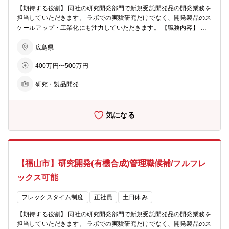
【期待する役割】 同社の研究開発部門で新規受託開発品の開発業務を
担当していただきます。 ラボでの実験研究だけでなく、開発製品のス
ケールアップ・工業化にも注力していただきます。 【職務内容】 ・
新規開発品のラボ検討 ・パイロットプラントでの試作検討、 スケ
ールアップ(数L～数百Lスケール) ・事業部門と連携した顧客対応 な
広島県
ど 【製品分野】ファインケミカル分野(電子材料・医薬品) 【科学分
400万円〜500万円
野】有機化学/有機合成 【組織構成】 研究開発部門は17人(平均年齢3
4.1歳)で構成されています (50代1人、40代6人、30代5人、20代5人)
研究・製品開発
【研修制度】 入社後はOJTを実施しながら業務をキャッチアップして
いただきます。 必要に応じて外部のWEB研修も受講可能な充実した
研修制度を整えております。
気になる
【福山市】研究開発(有機合成)管理職候補/フルフレ
ックス可能
フレックスタイム制度
正社員
土日休み
【期待する役割】 同社の研究開発部門で新規受託開発品の開発業務を
担当していただきます。 ラボでの実験研究だけでなく、開発製品のス