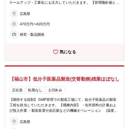
ケールアップ・工業化にも注力していただきます。 【管理職候補とし
て】 若手社員の指導もしていただきながら将来的には管理職としてマ
ネジメントにも携わっていただくキャリアパスを想定しております。
広島県
【職務内容】 ・新規開発品のラボ検討 ・パイロットプラントでの試
470万円〜620万円
作検討、 スケールアップ(数L～数百Lスケール) ・事業部門と連携し
た顧客対応 ・若手社員の教育指導 など 【製品分野】ファインケミ
研究・製品開発
カル分野(電子材料・医薬品) 【科学分野】有機化学/有機合成 【組織
構成】 研究開発部門は17人(平均年齢34.1歳)で構成されています (50
代1人、40代6人、30代5人、20代5人) 【研修制度】 入社後はOJTを
気になる
実施しながら業務をキャッチアップしていただきます。 必要に応じて
外部のWEB研修も受講可能な充実した研修制度を整えております。
【福山市】低分子医薬品製造(交替勤務)残業ほぼなし
正社員
転勤なし
土日休み
【期待する役割】 GMP管理での製造工場にて、低分子医薬品の製造
工程を担当していただきます。 【職務内容】 ・化学原料の計量およ
び投入作業 ・製造装置や反応釜などの機械オペレーション (温度や
圧力などの数値を確認) ・製品の包装およびパッケージング作業 (完
成品を出荷用に梱包) ・製造記録の記入や清掃作業などのその他付随
広島県
業務 ※業務で化学物質を取り扱います (粉体、液体状のものがほと