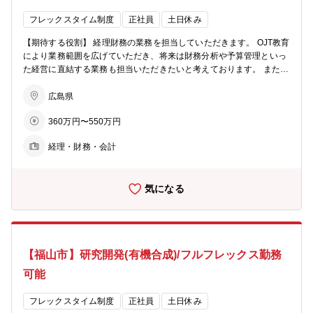
フレックスタイム制度
正社員
土日休み
【期待する役割】 経理財務の業務を担当していただきます。 OJT教育
により業務範囲を広げていただき、将来は財務分析や予算管理といっ
た経営に直結する業務も担当いただきたいと考えております。 また、
現在の課長の次のポジションを担っていただける方を希望していま
す。 【職務内容】 ・個別決算および連結決算業務(月次・四半期・年
広島県
次) ※メイン業務の予定です ・開示資料作成業務 ・予算管理業務 ・
360万円〜550万円
伝票起票や仕訳入力などの経理処理など ※こちらは他の社員が主に
担当されています ・財務システムは勘定奉行、経費精算は楽々精算、
経理・財務・会計
請求書管理はBillOneを使用 【組織構成】 経営管理部 財務課は4人で
構成されています 社員：30代女性1人、40代男性1人(課長)、60代女
性1人 派遣社員：40代女性1人
気になる
【福山市】研究開発(有機合成)/フルフレックス勤務
可能
フレックスタイム制度
正社員
土日休み