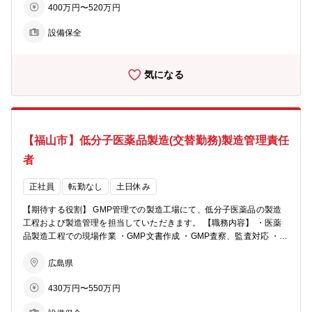
400万円〜520万円
んどです) ※基本的には日勤帯(8:30～17:00)での就業となりますが、
工場の稼働計画によっては下記時間帯での交替勤務が 発生する場
設備保全
合があります (1勤)7:00～15:10 (2勤)15:00～23:10 (3勤)23:00～7:
10 【キャリアパス】 入社後は医薬品製造工程に入っていただき､現場
経験を積んでいただきます。 その後、GMP文書の作成や査察・監査
気になる
対応といった経験も積んでいただきながら、将来的には製造管理責任
者を担っていただきたいと考えております。 【組織構成】 製造部 医
薬品製造工場は7人で構成されています (10代～50代まで幅広い年代
の方がおります)
【福山市】低分子医薬品製造(交替勤務)製造管理責任
者
正社員
転勤なし
土日休み
【期待する役割】 GMP管理での製造工場にて、低分子医薬品の製造
工程および製造管理を担当していただきます。 【職務内容】 ・医薬
品製造工程での現場作業 ・GMP文書作成 ・GMP査察、監査対応 ・G
MP製造管理業務 ※基本的には日勤帯(8:30～17:00)での就業となりま
すが、 工場の稼働計画によっては下記時間帯での交替勤務が 発
広島県
生する場合があります (1勤)7:00～15:10 (2勤)15:00～23:10 (3勤)2
430万円〜550万円
3:00～7:10 【キャリアパス】 入社後は医薬品製造工程に入っていた
だき､現場経験を積んでいただきます。 その後、GMP文書の作成や査