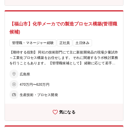
【福山市】化学メーカでの製造プロセス構築(管理職
候補)
管理職・マネージャー経験
正社員
土日休み
【期待する役割】 同社の技術部門にて主に新規開発品の現場少量試作
～工業化プロセス構築をお任せします。 それに関連するラボ検討業務
を行うこともあります。 【管理職候補として】 経験に応じて若手社
員の指導もしていただきながら、将来的には管理職としてマネジメン
トにも携わっていただくキャリアパスを想定しております。 【職務内
広島県
容】 ・新規開発品の現場少量試作～スケールアップ(～数千Lスケー
470万円〜620万円
ル) ・工業化プロセスの構築並びにそれに伴うラボ検討 ・製造プロセ
スの安定化・合理化検討 ・若手社員の指導教育 ・上記に関連した多
生産技術・プロセス開発
岐にわたる業務 など 【製品分野】 ファインケミカル分野(電子材
料・医薬品) 【組織構成】 技術部はは10人(平均年齢38.2歳)で構成さ
れています (50代2人、40代3人、30代2人、20代3人) 有機化学・化学
気になる
工学・無機化学・生物化学など様々なバックボーンを持った社員が在
籍しています。 【研修制度】 入社後はOJTを実施しながら業務をキャ
ッチアップしていただきます。 必要に応じて外部のWEB研修も受講