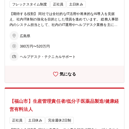
フレックスタイム制度
正社員
土日休み
【期待する役割】 同社では全社的なIT活用や将来的なAI導入を見据
え、社内IT体制の強化を目的とした増員を進めています。 総務人事部
内のシステム担当として、社内のIT運用やヘルプデスク業務を主に担
当していただきます。 開発業務はなく、安定したIT環境づくりに貢献
いただくポジションです。 ※経験やスキルに応じて、徐々に担当範囲
広島県
を広げていただきます 【入社後の職務内容】 ●社内IT運用、ヘルプデ
380万円〜520万円
スク業務 ・社内PC、スマートフォン、周辺機器等の資産管理 ・PCお
よびデバイスのキッティング、入替や廃棄対応 ・社内ユーザーからの
ヘルプデスク・テクニカルサポート
問い合わせ対応(ヘルプデスク業務) ・各種アカウント管理(入退社対応
含む) 【慣れたら少しずつ担当していただきたい職務内容】 ●ネット
ワーク運用、セキュリティ運用 ●社内システムの運用および管理 ・社
気になる
内で利用している業務システム、クラウドサービスの運用管理 ・障害
対応、問い合わせ対応、ベンダーとの調整 ・利用状況の把握や改善提
案 ●IT環境の改善および企画 ・社内IT環境の課題抽出、改善提案 ・業
務効率化に向けたIT活用の検討と導入支援 ・新システム導入時の要件
整理、導入サポート 【組織構成】 総務人事部 総務･デジタル推進課は
【福山市】生産管理責任者/低分子医薬品製造/健康経
6人で構成されています 社員：50代4人、30代2人
営有料法人
正社員
土日休み
完全週休2日制