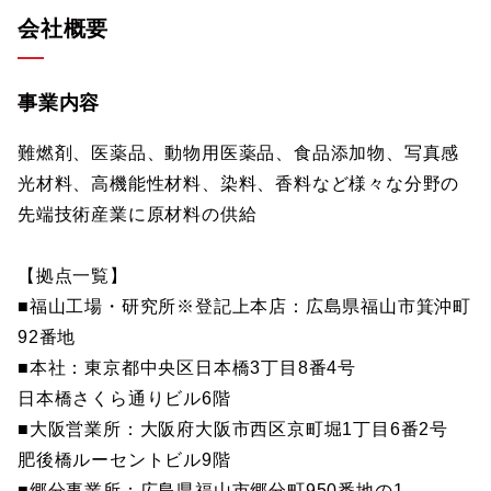
会社概要
事業内容
難燃剤、医薬品、動物用医薬品、食品添加物、写真感
光材料、高機能性材料、染料、香料など様々な分野の
先端技術産業に原材料の供給
【拠点一覧】
■福山工場・研究所※登記上本店：広島県福山市箕沖町
92番地
■本社：東京都中央区日本橋3丁目8番4号
日本橋さくら通りビル6階
■大阪営業所：大阪府大阪市西区京町堀1丁目6番2号
肥後橋ルーセントビル9階
■郷分事業所：広島県福山市郷分町950番地の1