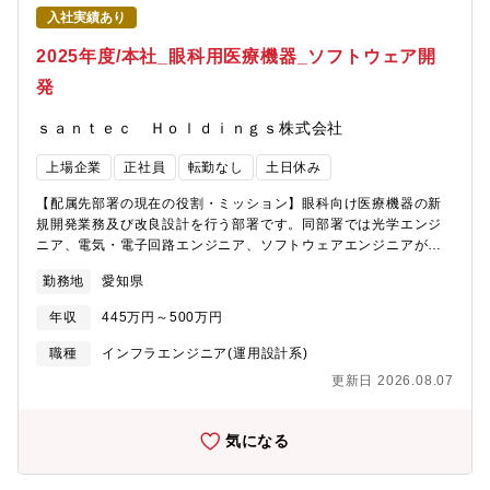
ServiceNow等の標準ITツールのグローバル展開上記を進めるため
る電動マイクロモビリティのシェアリングという新規ビジネスグ
入社実績あり
に、以下の業務に携わっていただきます。・社内関係メンバとと
ロース時期に関わることができるだけでなく、IPOを目指している
もに要件具体化・パートナ企業への要件提示、体制構築マネジメ
2025年度/本社_眼科用医療機器_ソフトウェア開
ベンチャー企業の事業創りに関わることができます。さらに、も
ント・成果物管理及びQCD管理【業務のやりがい・身につくスキ
のづくりの現場で新しいオリジナルの製品（プロダクト）を創り
発
ル、技術優位性、製品の強み・魅力 】・様々な文化や時間帯で働
出し、街中で自分達が設計したモビリティが活用される様子を見
くチームメンバと連携する経験は、視野を広げるとともに国際的
ることができるというのも魅力の一つです。
ｓａｎｔｅｃ Ｈｏｌｄｉｎｇｓ株式会社
なコミュニケーション能力を養える・グローバル企業の大規模な
データを扱ったシステム運用に携わることで、データ分析・活用
上場企業
正社員
転勤なし
土日休み
業務を経験できる・AIなど最新技術の活用、社内外の専門家との
連携を通じて、技術トレンドを把握しつつ自身の専門性を向上さ
【配属先部署の現在の役割・ミッション】眼科向け医療機器の新
せることができる【職場情報 ①組織ミッションと今後の方向性】
規開発業務及び改良設計を行う部署です。同部署では光学エンジ
IT基盤推進部はデンソーグループ全体のIT基盤を支えるインフラ
ニア、電気・電子回路エンジニア、ソフトウェアエンジニアが集
（ハードウェア、ソフトウェア、ネットワーク）とワークプレイ
まり、世の中にない０⇒１の眼科医療機器の開発業務を行いま
ス環境を提供し、製造業トップレベルのITツールと技術を適用す
勤務地
愛知県
す。ソフトウェア開発においては、全ての工程（設計、実装、テ
ることで、デンソーグループの社員の生産性向上と働き方改革を
スト）を部内で担います。【配属先部署の展望】世の中にない眼
推進しています。その中で、私たちユーザサポート室サービス企
年収
445万円～500万円
科医療機器の創造して、眼科診断装置で「初期診断分野 世界一」
画課では、ユーザサポートのありたい姿を描き、その実現に向け
の企業になることを目指しています。【業務詳細】ソフトウェア
職種
インフラエンジニア(運用設計系)
施策立案・推進に取り組んでおり、国内外グループ会社からも高
開発・保守業務をプロジェクトリーダーの下に付きご担当いただ
い期待が寄せられています。【職場情報 ②組織構成（年齢層/人数
更新日 2026.08.07
きます。はじめのうちはプロジェクトリーダーの下に付き、プレ
規模）、キャリア入社者比率/前職業界、在宅勤務利用率】 ◎在宅
イヤーとして働いていただきます。・入社直後：プロジェクトリ
勤務：適用職場
ーダーの指示を受け、既存ソフトウェアの修正・変更、テスト業
気になる
務などをご担当いただきます。・半年～1年後：プロジェクトリー
ダーの下で、既存ソフトウェアの修正・変更、テスト業務に加