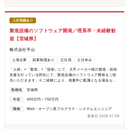
ラウド移行、AI活用、マイクロソフト製品活用など)の推進も行い
ます。■Microsoft製品(EntraID, Office365等)活用のために構想策
定から製品の選定、導入まで注力して頂くことを想定しておりま
す。【職場環境】■配属部署：情報システム課■入社後はOJTの期
入社実績あり
間を3ヶ月前後設けております。【モデル年収】30歳：520万円
35歳：600万円40歳：640万円45歳：790万円※モデル年収は、
製造設備のソフトウェア開発／理系卒・未経験歓
役職・扶養家族の有無・住居の状況などにより変動します。【数
迎【宮城県】
値データ】■年間有給休暇取得日数：平均13日■平均勤続年数：
16.9年■月平均所定外労働時間：20.1時間■3年以内定着率：
株式会社平山
93.5%■教育訓練費：1.5億円■自己資本比率：54.3%
上場企業
副業制度あり
正社員
土日休み
「人材」×「製造」×「技術」にて、大手メーカー様の製造・技術
支援を行っている同社にて、製造設備のソフトウェア開発をご担
当いただきます。※ご経験により、他案件に配属となる場合もご
ざいます。【活躍されている方のイメージ】■キャリアアップして
勤務地
宮城県
いきたい方！■自身のスキルを様々な現場でさらに磨いていきたい
方！
年収
400万円～750万円
職種
Web・オープン系プログラマ・システムエンジニア
更新日 2026.07.09