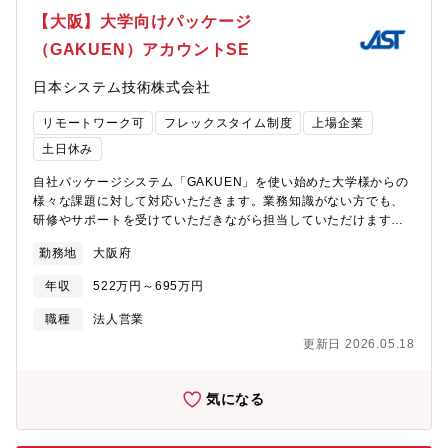
る・情報系領域からアプリケーション領域まで広範なITスキルを
【大阪】大学向けパッケージ
身につけることができる・ものづくりを支えるITに携わることが
（GAKUEN）アカウントSE
できる【キャリアパス】個別のシステム担当を経て、プロジェク
トをマネージメントできる情報システム担当として育成予定。
日本システム技術株式会社
【会社の魅力】～長期就業が可能な環境～ナブテスコでは毎年離
職者にその理由をアンケートしてデータを作成し、その分析結果
リモートワーク可
フレックスタイム制度
上場企業
を社員の労務管理改善や各種施策につなげています。自己都合退
職率は過去２％前後で推移しており、平均勤続年数は17年と長期
土日休み
就業されています。これらの背景には、ノー残業デーや有給休暇
自社パッケージシステム「GAKUEN」を使い始めた大学様からの
取得率アップの推進など、ワークライフバランス実現に向けたさ
様々な課題に対して対応いただきます。業務知識がない方でも、
まざまな制度を導入していることが挙げられます。全社的に残業
研修やサポートを受けていただきながら担当していただけます。
時間は月平均24時間で、有給休暇取得率は83.3％、育児休暇の取
【担当領域】・大学様ごとの問合せ対応（機能の仕様、運用の相
得＆復職率は100％など、従業員満足度の高い職場づくりが実施さ
勤務地
大阪府
談、カスタマイズの相談等）・業務イベントの立ち会い・大学様
れております。 ～事業優位性～■各分野に欠かせない基幹部品で
との定例会開催（課題対応状況報告）・各種作業の代行・開発SE
多数のシェアNo.1製品を保有。 ■多様な事業ポートフォリオが事
年収
522万円～695万円
のコントロール ※ステップアップするとプロジェクトリーダの
業環境の変化を相互補完。■世界のリーディングカンパニーが取引
ポジションも担当【担当範囲】西日本地区（静岡～沖縄）※必要
先。■在籍年数等に問わず、ボトムアップの社風で、実力や志向性
職種
法人営業
に応じてお客様先への訪問あり＜特徴＞・当社の大学向けシステ
に合わせて仕事を任せてもらえる環境。成長スピードが速いこと
更新日 2026.05.18
ム「GAKUEN」は入学から就職まで学生生活のすべてを網羅でき
が特徴。 ■コミュニケーションが良好で風通しの良い職場環境。
る品ぞろえがあり、複合的に利用することでビッグデータを収集
し、大学運営の経営判断に活かしていくことが可能なため、近年
気になる
大学からのニーズが高まっています。（近年、年間10校弱の新規
顧客獲得が続いています）【国内トップシェアの商品力】大学向