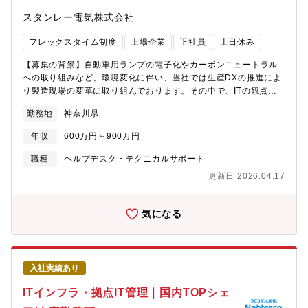
レンドマイクロ株式会社 キャリア採用特設サイト
スタンレー電気株式会社
(trendmicro.com)・同社は在宅勤務をはじめとしたテレワークと
オフィスワークを組み合わせたハイブリットな働き方を推奨して
フレックスタイム制度
上場企業
正社員
土日休み
おり、各人が生産性とチームワークを意識した上で、柔軟な働き
方を選択しています（※居住地：勤務予定地から在来線で150分以
【募集の背景】自動車用ランプの電子化やカーボンニュートラル
内の指定あり）
への取り組みなど、環境変化に伴い、当社では生産DXの推進によ
り製造現場の変革に取り組んでおります。その中で、ITの観点か
ら工場改革の一翼を担っていただける方を募集しています。【ミ
勤務地
神奈川県
ッション】工場内で使用する各種ハードウェア・ソフトウェアの
導入・運用・管理業務をお任せします。【業務内容】・PC・サー
年収
600万円～900万円
バー・タブレット・複合機・プリンタ・バーコードリーダ等の導
入・運用・管理・社内ネットワークの管理・社内システムのアカ
職種
ヘルプデスク・テクニカルサポート
ウント管理【入社後の中長期的なキャリアパス】・工場部門に関
更新日 2026.04.17
わらず、他部門へキャリアパスあり。・海外関社への出向による
キャリアパスあり。【配属部署】生産本部 四輪生産統括部 秦
野四輪工場 SNAP管理課工場内の50名程がいる事務所におい
気になる
て、原価管理係と原価企画係と2つの係に10名程が在籍しており、
原価管理係でシステム関連全般のお仕事をお任せします。ハード
ウェア、ソフトウェア、社内ネットワーク等、幅広い業務をお任
せします。情報処理等に関連する資格保有者は歓迎致します。定
入社実績あり
着率の高い職場で、楽しく働くことができます。【仕事の魅力及
び職場環境（裁量・責任感・雰囲気など）】主に自動車用ランプ
ITインフラ・拠点IT管理｜国内TOPシェ
の樹脂成形/表面処理/組立までを行う製造現場の間近で、様々な部