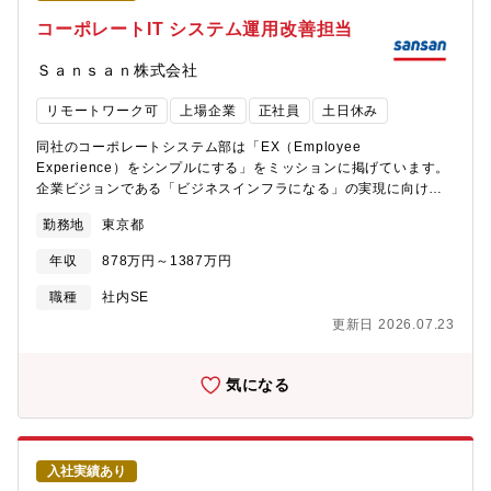
ステムのPDCA運用、社内相談対応、既存認証の更新、 各種
コーポレートIT システム運用改善担当
プロジェクトへの対応等 チームマネジメント - チームマネジ
メント（2名：予算管理、セキュリティ関連相談対応、他）【募集
Ｓａｎｓａｎ株式会社
背景】情報セキュリティ部門に属する本組織（セキュリティマネ
ジメント課）では、ラクスグループのビジネスを支える最適な情
リモートワーク可
上場企業
正社員
土日休み
報資産管理体制を維持・向上する事を目的に、ISMSやPマークの
認証取得維持、委託先管理、標的型攻撃訓練の実施といった情報
同社のコーポレートシステム部は「EX（Employee
資産管理のための各施策を進めています。これらに加え、2026年
Experience）をシンプルにする」をミッションに掲げています。
度からこれまで事業部門で対応していたサービスレベル対応業務
企業ビジョンである「ビジネスインフラになる」の実現に向けて
を当課に移管することとなりました。本業務の主担当として業務
全社員が多くの時間を使えるように、無駄なく円滑な従業員体験
勤務地
東京都
の引継ぎや再構築を進めるため、この度募集を行います。【組織
や業務体験を提供することを目指しています。【職務内容】経験
ミッション】セキュリティマネジメント課は、ラクスグループの
や志向に応じて、以下のいずれかまたは複数領域を中心に担当し
年収
878万円～1387万円
ビジネスを支える情報資産管理体制の維持・向上を実現するマネ
ます。■社内ITシステムの運用・管理 各種SaaSのアカウント／
ジメントシステムを、継続的に運用することをミッションとして
権限管理、PCなどのIT資産デバイス管理、ライセンス管理■EX向
職種
社内SE
います。主副担当制を導入することで属人化しがちな運用を標準
上の推進・業務効率化 社内IT活用状況の分析に基づき、業務改
更新日 2026.07.23
化し、AIを積極的に活用しながら、情報資産管理の観点から全社
善施策の企画・推進 ヘルプデスク全体の運用管理および品質向
のセキュリティレベル向上を推進します。また、ISMS・Pマーク
上のための企画・推進■ITSMの企画・プロセス改善 ITILに準拠
の安定した運用を実現する仕組みを設計・構築し、ラクスグルー
したインシデント管理・サービスリクエスト管理プロセスの標準
気になる
プの継続的な成長に貢献する専門組織を目指しています。【配属
化 業務の自動化・効率化に向けた仕組みづくりを推進■IT関連プ
組織】コーポレートIT統括部 情報セキュリティ部 ―
ロジェクトへの参画・推進支援 新システム・新サービス（AI
セキュリティシステム課 ―セキュリティマネジメント
活用を含む）の導入 各種ITプロジェクトに参画し、推進を主
課 ★こちらでの配属予定です 情報システム部（大
導・サポート■全社業務プロセスの改善 全社や他部署を対象とし
入社実績あり
阪） ―クラウドサービス課 ―東京IT基盤
て、業務変革を目的とした業務要件定義およびシステム要件定義