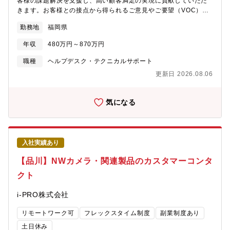
客様の課題解決を支援し、高い顧客満足の実現に貢献していただ
中長期的視点での次世代製品の開発を行っており、中でも当部で
きます。お客様との接点から得られるご意見やご要望（VOC）を
は、新規デバイス開発に加え、各種デバイスに搭載されるソフト
分析し、製品改善やサービス品質向上につなげる役割も担いま
ウェアや、それらを活用したソリューションの開発を横断的に担
勤務地
福岡県
す。また、チームメンバーや関係部門と連携しながら、継続的な
っています。単体製品にとどまらず、複数技術を組み合わせたパ
業務改善活動にも参加いただきます。お客様の課題解決を通じて
ッケージソリューションを創出し、お客様の課題解決に直結する
年収
480万円～870万円
直接感謝の声をいただける業務です。お問い合わせ対応、ナレッ
価値の提供を目指しています。「TDK United」の理念のもと、多
ジ整備、VOC活動を通じて顧客価値向上に貢献するとともに、将
様な技術・人材を結集し、イノベーションを加速させる環境で、
職種
ヘルプデスク・テクニカルサポート
来リーダー候補として成長できるよう、しっかりとサポートしま
幅広いテーマに関わる機会があります。【働き方】・残業時間：
更新日 2026.08.06
す。▼取り扱い製品例：i-PRO ネットワークカメラ・関連商品
多くても平均20時間・在宅勤務頻度：週1～2日・フレックスタイ
https://i-
ムの有無：有・出張頻度／期間／行先（国内外）：【国内】月に
pro.com/products_and_solutions/ja/surveillance/products【求
数回、【海外】年に数回【当業務の魅力点・応募者にとってのベ
気になる
める人物像】・課題解決に向けて主体的に取り組める方・新しい
ネフィット】TDKは10年後の当社のありたい姿として、長期ビジ
技術や製品を積極的に学習できる方【勤務環境・働き方】・基本
ョンに「TDK Transformation 」を掲げています。当部署では、
出社となります（必要に応じて在宅勤務は相談可）・残業原則ご
新技術が驚異的な速さで台頭し、グローバルでの規制が変化する
ざいません
中、特にAI・セキュリティに関する全社的なソフトウェア開発標
入社実績あり
準の整備と改定を進めており、今回、革新の最前線で挑戦し、共
にTDKの未来を共に切り拓いていただく方を求めております。
【品川】NWカメラ・関連製品のカスタマーコンタ
TDKを貫く精神の一つに「人間主義」があります。社員一人ひと
クト
りを個人として、そしてプロフェッショナルとして尊重し、その
キャリアを育てていく事を大切にしています。だからこそ、TDK
i-PRO株式会社
は“少数精鋭主義”。少人数で仕事をすれば仕事の単位が細分化され
ずに、多岐にわたる知見を吸収することができ、意味のあるもの
リモートワーク可
フレックスタイム制度
副業制度あり
になり、責任や権限も大きくなります。「わたしがやります」と
手を挙げた人に積極的に仕事を任せていく自由闊達な風土です。
土日休み