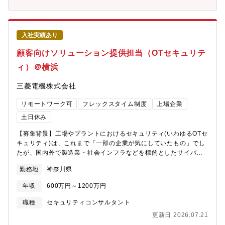
置世界トップシェアを誇ります。・真円度・円筒形状測定機はシ
社 情報システムグループ※グループ長（課長級）含め６名の組
リンダなどを測定するもので、世界トップクラス性能を実現。測
織です。
定時間についても従来の半分以下としたほか、それぞれ別の測定
機が必要だった内外径の直径測定と円筒間の平行度測定を一度で
入社実績あり
実現させました。・売上比率は、半導体製造装置が6割、計測機器
が4割と2軸の強い柱が、毎年15％以上の営業利益を上げる盤石な
顧客向けソリューション提供担当（OTセキュリテ
経営基盤を支えています。■ダイバーシティとワークライフバラン
ィ）＠横浜
スを推進・外国籍従業員の採用は、国内及び海外でも積極的に行
っており、新卒・中途を含め、自ら異文化に飛び込んで吸収する
三菱電機株式会社
人材の採用に努めています。・また、女性の雇用を中心に位置付
け、職域の拡充やキャリアプランの指導、及びライフイベントへ
リモートワーク可
フレックスタイム制度
上場企業
の柔軟な対応など、女性の活躍を推進する活動に注力していま
す。・総労働時間削減するための施策としてやむを得ず休日出勤
土日休み
をした場合の代休取得の徹底や長期休暇の利用状況を管轄部門に
【募集背景】工場やプラントにおけるセキュリティ(いわゆるOTセ
て把握することで、年間労働時間の削減と休暇取得促進に対して
キュリティ)は、これまで「一部の企業が気にしていたもの」でし
積極的に取り組んでいます。
たが、国内外で製造業・社会インフラなどを標的としたサイバー
攻撃が増加し、どの顧客にとっても今や対岸の火事ではありませ
勤務地
神奈川県
ん。また、IoTの利活用/DXの取り組み加速により、OTセキュリテ
ィは「スマート化ソリューション提供にあたっての必須要素」に
年収
600万円～1200万円
なりつつあります。このような背景のもと、当社は、デジタル化
やDXの推進を支援するOnly One Supplierの使命として、その必
職種
セキュリティコンサルタント
須要素であるセキュリティソリューションをワンストップで提供
更新日 2026.07.21
しています。また、2026年1月には、グローバルトップクラスの