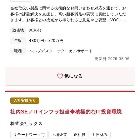
また、会社の中には成長する糧となる経験を積む機会がたくさん
当社取扱い製品に関する技術的なお問い合わせ対応を通じて、お
あります。それぞれが人として成長し、プロとして輝いてほしい
客様の課題解決を支援し、高い顧客満足の実現に貢献していただ
と考えています。あわせて、本ポジションでは、センサ／デバイ
きます。お客様との接点から得られるご意見やご要望（VOC）を
ス×アルゴリズム×システムを横断的に捉え、構想段階から設計・
分析し、製品改善やサービス品質向上につなげる役割も担いま
実装まで一気通貫で担える経験を積むことができます。さらに、
勤務地
東京都
す。また、チームメンバーや関係部門と連携しながら、継続的な
PoC（概念実証）にとどまらず、顧客提案や事業化手前のフェー
業務改善活動にも参加いただきます。お客様の課題解決を通じて
ズまでを自ら主導して推進する経験を通じて、技術を価値に結び
年収
480万円～870万円
直接感謝の声をいただける業務です。お問い合わせ対応、ナレッ
付ける力を高めることができます。
ジ整備、VOC活動を通じて顧客価値向上に貢献するとともに、将
職種
ヘルプデスク・テクニカルサポート
来リーダー候補として成長できるよう、しっかりとサポートしま
更新日 2026.08.06
す。▼取り扱い製品例：i-PRO ネットワークカメラ・関連商品
https://i-
pro.com/products_and_solutions/ja/surveillance/products【求
気になる
める人物像】・課題解決に向けて主体的に取り組める方・新しい
技術や製品を積極的に学習できる方【勤務環境・働き方】・基本
出社となります（必要に応じて在宅勤務は相談可）・残業原則ご
ざいません
入社実績あり
社内SE／ITインフラ担当◆積極的なIT投資環境
株式会社ラクス
リモートワーク可
上場企業
正社員
土日休み