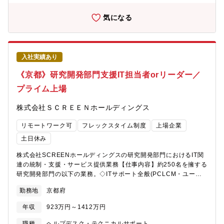
OTセキュリティソリューションプロバイダであるNozomi
Networks社の完全子会社化を発表し、OTセキュリティ事業の強
気になる
化を図っているところです。こうした事業拡大の流れを受け、OT
セキュリティ事業の成長をさらに加速させるためにソリューショ
ン提供人員の増強を進めることとなりました。【参考】・米国
Nozomi Networks, Inc.の完全子会社化に関するお知らせ
入社実績あり
https://www.mitsubishielectric.co.jp/ja/pr/2025/pdf/0909-
1.pdf・説明会資料：米国Nozomi Networks社の完全子会社化に
《京都》研究開発部門支援IT担当者orリーダー／
ついて- OTセキュリティを含むSerendie?関連事業の拡大 -
プライム上場
https://www.mitsubishielectric.co.jp/ja/pr/2025/pdf/0909-
2.pdf・説明会内容(動画配信)https://www.youtube.com/watch?
株式会社ＳＣＲＥＥＮホールディングス
v=XR5RUfM4EFM・質疑応答要旨（報道機関／機関投資家・アナ
リスト）
リモートワーク可
フレックスタイム制度
上場企業
https://www.mitsubishielectric.co.jp/ja/pr/2025/pdf/0909-
3.pdf【業務内容】・製造業を中心に、幅広い業界の顧客に対して
土日休み
OTセキュリティソリューションのサービス提供を業務 - OTセキ
株式会社SCREENホールディングスの研究開発部門におけるIT関
ュリティ対策導入（ネットワーク可視化/異常検知、セキュアリモ
連の統制・支援・サービス提供業務【仕事内容】約250名を擁する
ートアクセス、他） - OTセキュリティアセスメント 他 ※顧
研究開発部門の以下の業務。◇ITサポート全般(PCLCM・ユーザ
客のOT環境（制御システム・ネットワーク構成など）を理解し、
ートラブル対応・等)◇ITインフラ設計・構築・運用(VMwareベー
技術的観点から提案内容を組み立てる役割を担います・新規顧客
勤務地
京都府
スのオンプレプライベートクラウド)◇各種開発環境の構築・運用
開拓やパートナー企業との連携を通じて案件を創出し、継続的な
支援(OmnissaHorizon、および、メカCAD・電気CAD・光学
リレーション構築を推進する業務【キャリアパス】・ご希望や適
年収
923万円～1412万円
CAD・シミュレーション等の各種アプリケーション)※グループ全
性により、企画いただいた新規セキュリティ製品・サービスの提
体を統率・統括するいわゆる「情シス」の業務ではなく、研究開
案・販売や導入支援を進めていく以外にも、セキュリティコンサ
職種
ヘルプデスク・テクニカルサポート