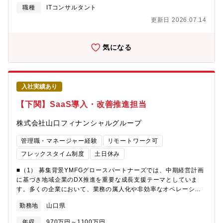
方、SaaSやデジタルツールの導入だけでは十分な成果につながら
職種
ITコンサルタント
ないケースも増えています。こうした課題に対し、業務プロセス
更新日 2026.07.14
とシステムを一体で見直し、実効性のある改善を推進できる体制
の強化が求められており、業務理解とIT知見を兼ね備えたDX推進
人材を募集します。■（2） ミッション顧客企業の業務全体を俯瞰
気になる
し、オペレーションとシステムの両面から最適化を図ることで、
実効性のある業務改革・DXを実現することがミッションです。
SaaS導入を目的化せず、「業務改善」と「生産性向上」を最終成
果として、要件定義・設計・導入・定着まで一貫して推進し、持
入社実績あり
続的に機能する業務モデルの構築に貢献していただきます。
■（3） 主な業務内容・顧客の業務フロー・既存システム構成の整
【下関】SaaS導入・改善推進担当
理および課題抽出・業務効率化・高度化に向けたオペレーション
／システム改善提案・SaaS導入に向けた要件整理・導入方針の設
株式会社山口フィナンシャルグループ
計・初期設定、運用設計、定着支援の設計および実行リード・顧
客・社内・ベンダーとの調整および意思決定支援・プロジェクト
管理職・マネージャー経験
リモートワーク可
進捗・品質管理・メンバーへのレビュー・指導■（4） やりがい◎
フレックスタイム制度
土日休み
“ツール導入”ではなく“業務変革”に関われるSaaS導入をゴールと
せず、業務そのものの改善・最適化をゴールに据えた本質的なDX
■（1） 募集背景YMFGグロースパートナーズでは、中期経営計画
推進に携われます。◎ 現場と経営をつなぐ役割業務担当者から経
に基づき地域企業のDX推進を重要な成長支援テーマとしていま
営層まで幅広く関与し、現場の課題と経営戦略をつなぐ橋渡し役
す。多くの企業において、業務の属人化や非効率なオペレーショ
として価値を発揮できます。◎ 設計から定着まで一貫した実務経
ンが課題となる一方、SaaSやデジタルツールの導入だけでは十分
験要件定義・設計・導入・定着の全工程に関与することで、DX推
勤務地
山口県
な成果につながらないケースも増えています。こうした課題に対
進における実践知を体系的に身につけることができます。
し、業務プロセスとシステムを一体で見直し、実効性のある改善
年収
970万円～1100万円