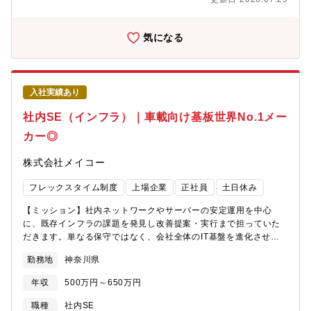
話やリモートを活用しながら社員のサポート業務の実施■サーバ・
ネットワークの運用保守業務サーバ・ネットワークの稼働確認、
トラブルシュートの実施■簡易ツールの作成・保守運用する上で利
気になる
便性を上げるツールの開発・保守の実施■グループウェアの運用保
守グループウェア上の組織が正常に設定されているか確認・対応
【業務スケジュール】日々、ルーティンで対応する業務に加え、
急遽の問い合わせ対応や、「1週間後までに」などの期日設定され
入社実績あり
ている業務などを複数並行して対応しています。急遽発生する業
務もありますが、優先順位を付けながら対応していますので、平
社内SE（インフラ）｜車載向け基板世界No.1メー
均残業時間は10時間から20時間程度です。また、店舗は365日稼
カー◎
働しており、閉店時間が遅い店舗もありますが、トラブルが発生
した際の一次対応は外部に委託していますので、業務時間外に運
株式会社メイコー
用保守課の直接の対応が必要となるケースはそう多くありませ
ん。出張もありますが、半年に1度ほどの頻度です。安定した時間
フレックスタイム制度
上場企業
正社員
土日休み
で勤務いただけるポジションです。【キャリアパス】将来的なキ
ャリアパスに関しても、運用保守のスペシャリストを目指してい
【ミッション】社内ネットワークやサーバーの安定運用を中心
ただく他、開発側に異動するチャンスもありますので、ご本人の
に、既存インフラの課題を発見し改善提案・実行まで担っていた
希望に併せて今後のキャリアの検討が可能です。【ポジションの
だきます。単なる保守ではなく、会社全体のIT基盤を進化させる
魅力・やりがいについて】最新の技術を積極的に活用しようとい
やりがいのある仕事です。【具体的には】■社内ネットワーク
う考えが部署内にありますので、AWSやAIなどの最新の技術に触
勤務地
神奈川県
（LAN/WAN、VPN、Firewall、Wi-Fi等）の運用・監視・障害対
れながら業務を行える環境があり、実務を通して自身のスキルを
応■サーバーの保守・運用、ログ管理、セキュリティパッチ対応な
継続的に高めていくことが可能です。また、事業を陰で支えるポ
年収
500万円～650万円
ど ■既存インフラの課題抽出・改善提案・実行■IT資産管理（アカ
ジションではありますが、消費者とも密接に関係する業務であ
ウント、端末、ライセンスなど）■社内からの問い合わせ対応（技
職種
社内SE
り、国内約1,100店舗の安定稼働を実現させていくことは大きなや