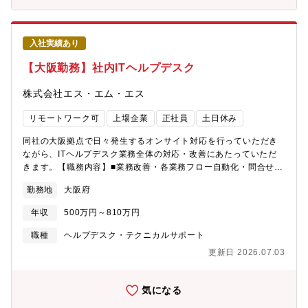
【業務のポイント】■入社後は、先輩社員のもとでOJTを中心に業
務を習得。まずは比較的シンプルな構成のモデルから担当し、組
立や検証業務に慣れていきます。■並行して、社内のナレッジ共有
入社実績あり
や製品会議を通じて最新のGPU・AI関連知識をキャッチアップ。
さらに、外部リソースを活用した研修や資格取得支援制度を活用
【大阪勤務】社内ITヘルプデスク
しながら、段階的にスキルを高めていきます。■経験を積んだ後
は、より高度な構成のモデルに携わり、将来的には顧客ニーズに
株式会社エス・エム・エス
応じた構成設計を担う「上位エンジニア職（AIインフラ領域）」
へのキャリアアップが可能です。【ジーデップ・アドバンス社業
リモートワーク可
上場企業
正社員
土日休み
務の魅力】 国内最速で持ち込まれる最先端GPU技術に常に触れ
ながら、将来的にはAIサーバー構築分野のスペシャリストとして
同社の大阪拠点で日々発生するオンサイト対応を行っていただき
キャリアを高めていくことも可能です。 また、同社は過去最高
ながら、ITヘルプデスク業務全体の対応・改善にあたっていただ
益を連年更新しており、連続で決算賞与も支給中。東証スタンダ
きます。【職務内容】■業務改善・各業務フロー自動化・問合せ削
ード上場企業としての安定感も魅力。これまでの貴方の経験が、
減■日常職務詳細・ヘルプデスク業務 - 従業員のITリテラシ向
勤務地
大阪府
顕著な拡大を続けるAI・ディープラーニング市場をさらに加速さ
上 - 従業員からの問い合わせ対応 - 問い合わせ内容の記録、
せ、未来を創ります！ ??ジーデップ・アドバンス社の魅力に
集計 - 問い合わせ削減策の提案、改善活動・デバイスの管理 -
年収
500万円～810万円
ついて??１）プロジェクトのやりがい AIサーバー構築分野の最
PC（Windows/Mac）、iPhone、Android・アカウントの管理
先端技術で多くの社会課題や技術の発展を支えています。同社の
- ActiveDirectory、シングルサインオン、各種業務システム等の
職種
ヘルプデスク・テクニカルサポート
ソリューションにより、研究開発機関や社会課題の解決に取り組
アカウント作成、権限変更、削除・SaaSの管理 - Office365、
更新日 2026.07.03
む企業等の研究開発のスピードが飛躍的に加速しています。例え
Google workspaceなど - ライセンスの管理、設定変更・セキ
ば、以下のような社会的課題解決に貢献してきました。一例）・
ュリティ製品の運用管理 - 禁止/許可設定の変更 - 監視、モニ
海洋ごみの研究：画像解析で従来の2倍の解像度処理を実現。・肺
タリング・ITサービスマネジメント - 入退職に伴うPCキッティ
気になる
画像のAI診断の実用化：ほんの10秒でCT画像60枚の分析を可能
ング、アカウント発行など - ワークフローへの対応 ※直近で新