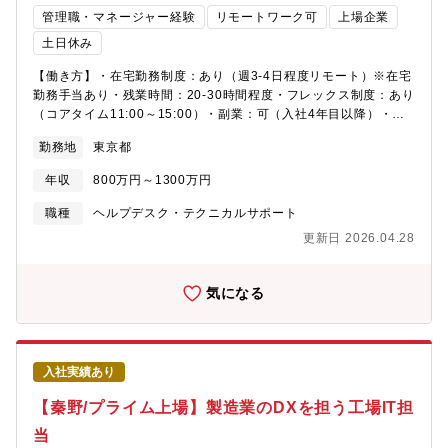
端テクノロジーを生かしたネットワーク、ストレージ関連機器、
管理職・マネージャー経験
リモートワーク可
上場企業
ソフトウェア製品を幅広く取り扱い、クラウド時代のビジネスソ
土日休み
リューションとして提供しています。■出荷、導入からサポート、
製品改善まで一貫して提供可能な点が同社の強みです。
【働き方】・在宅勤務制度：あり（週3-4日程度リモート）※在宅
勤務手当あり・残業時間：20-30時間程度・フレックス制度：あり
（コアタイム11:00～15:00）・副業：可（入社4年目以降）・服
装：自由【業務内容】テクニカルアカウントマネージャー
勤務地
東京都
（TAM）は、有償サービスをご利用いただくお客様を担当し、 セ
キュリティ・リスク対策製品の導入支援、利活用促進、運用サポ
年収
800万円～1300万円
ートを通じて、お客様の継続的なセキュリティ強化を実現する役
割です。単なる製品導入・運用にとどまらず、サイバーセキュリ
職種
ヘルプデスク・テクニカルサポート
ティの強化をお客様のビジネス発展にもつなげ「企業経営とサイ
更新日 2026.04.28
バーセキュリティ双方の持続的な発展」を目指した専門的な支援
を提供します。??【具体的には】お客様のセキュリティ対策を成
功へ導くため、以下の業務を担当いただきます。?・弊社ソリュー
気になる
ションの導入支援および利活用促進に向けた提案?・技術サポート
安定した運用を実現するための改善提案および技術的な課題解決
支援??・担当顧客における契約継続（解約防止）に向けたコミュ
ニケーション?・最新の脅威・リスク情報の提供と、それに基づく
入社実績あり
対策検討・提案活動?【その他】従業員の”キャリア自律”を支援す
るための人事制度を設けております。ぜひご覧ください。・
【秦野/プライム上場】製造業のDXを担う工場IT担
Vision, Mission, Core Value | トレンドマイクロ | トレンドマイ
当
クロ (JP) (trendmicro.com)・社員インタビューインタビュー | ト