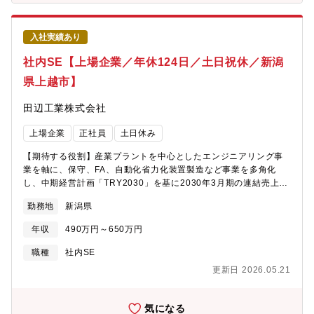
に。・自動運転の研究：画像解析で1ヶ月かかっていた一部計算工
しいツールを導入したため、その開発 （ワークフローのカスタ
程を4,5日へ短縮。・製造ラインの検検査工程の自動化：不良品検
マイズ、FAQのメンテナンス）に関わることもできます - 障害
出率100%の実現。 など２）ジーデップ・アドバンス社で働く魅
一次対応 ※難しい障害対応については、同部のサーバー・ネット
入社実績あり
力◎企業基盤 東証スタンダード市場上場企業として安定した企
ワーク担当にエスカレーションし、共同で問題解決にあたります
業基盤を持ち、設立以来、増収増益を毎年更新中。特に2025年は
ので高度なITスキルは必要ありませんが、ご本人の意向によって
社内SE【上場企業／年休124日／土日祝休／新潟
昨対150％の成長。1年で10名程の増員にも成功。◎待遇面 年2
は担当頂くことも可能です【ポジションの魅力】■会社成長/全従
県上越市】
回の賞与（年4ヶ月分をベース）に加え、決算賞与も４年連続支給
業員への価値提供が可能多岐にわたる事業部や従業員と接しなが
中。退職金制度（企業型確定拠出年金）も導入しており、長く働
ら、全社的な視点で課題を解決していくことで、会社全体に価値
田辺工業株式会社
くにあたっても安心。また、ストックオプション制度も導入し、
を提供できる実感を得られます。また、自身の成果が会社全体の
会社の成長を共に実感できる環境です。◎働き方 年間休日123日
生産性や働きやすさ向上に直結する点も魅力です。■バックオフィ
上場企業
正社員
土日休み
の完全週休2日制（土日祝）で、月の平均残業時間は20時間程度。
ス、コーポレート領域全般への業務拡張ヘルプデスクでの経験を
時差出勤制度も設定しており、8:30～10:00の間で出社時間選択
通して課題解決力とプロジェクトマネジメント力を身に着け、オ
【期待する役割】産業プラントを中心としたエンジニアリング事
可能。また、1時間単位の有給取得可のため突発的なプライベート
フィス総務や購買領域など、コーポレート領域全般へのキャリア
業を軸に、保守、FA、自動化省力化装置製造など事業を多角化
イベントにも柔軟に対応。
拡張が可能です。【働き方】■メリハリのある働き方を大切にして
し、中期経営計画「TRY2030」を基に2030年3月期の連結売上高
おります。■業務特性上、出社メインになりますが、大阪には総務
700億円の達成を目指す同社にて、社内の情報システム部門で、情
メンバーもいるため、ご家庭の都合等に合わせて柔軟な対応が可
勤務地
新潟県
報機器管理からサーバー・ネットワーク機器の運用管理、社内シ
能です。■slack/ChatWorkを活用しており、出社/リモート問わ
ステムの運用、社員からの問い合わせ対応まで幅広く担当。中で
ず、積極的にコミュニケーションを取りながらチームで業務を行
年収
490万円～650万円
も、Microsoft製品(EntraID, Office365等)活用のために構想策定
っています。■残業についても、退社時間が決まっており、限られ
から製品の選定、導入まで注力して頂くことを想定しております
職種
社内SE
た時間で生産性高く業務を行うことを重要視しております。平均
【業務詳細】■情報機器の管理、サーバー・ネットワーク機器の運
残業時間は20~30時間程度となっていますが、業務改善・効率化
更新日 2026.05.21
用管理■社員からのヘルプデスク対応■基幹システム(工事管理、財
を通じてこれ以上に減らしていくことを目指しています。
務会計システム)の運用、社内システムの運用管理■情報セキュリ
ティの推進など■また、社内DX推進のための各種プロジェクト(ク
気になる