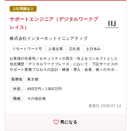
けトータルソリューションシステムとして「423校」への導入実績
がある国内トップシェアのプロダクトとして、多くの導入校様か
入社実績あり
らの信頼とノウハウを得てきました。そんな私たちならではのソ
リューションを提案していただけます。（※導入実績校数には短
サポートエンジニア（デジタルワークプ
期大学、専門学校、高等専門学校も含みます）【社会貢献性】シ
レイス）
ステムによって大学様の教育活動を支援する事は、私たち
GAKUENにとってのゴールではなく、あくまで大学様が「質の高
株式会社インターネットイニシアティブ
い教育を提供」し、それらを通じた社会の発展に貢献する事が私
たちの目指すものです。そのために、大学教育DXは「オンライン
リモートワーク可
上場企業
正社員
土日休み
授業の実施」に留まるものではなく、大学経営そのものをICTのチ
カラで進化させていくことが求められています。具体的には、大
お客様の生産性／セキュリティの両立・向上をコンセプトとした
学業務のIT化によって「学生一人ひとりの想いと向き合う教育」
当社構想「デジタルワークプレース」において、下記サービスの
の提供を実現し、学生のあらゆる情報（学習記録・成績・活動）
サポート業務プロセスの設計・構築・導入・改善、個々のサポー
を蓄積・連携することで、より質の高い教育の提供や経営の意思
ト対応、サポートセンターの技術支援を担当いただきます。【担
決定に活用していただいております。【募集背景】お客様からの
勤務地
東京都
当サービス】・IIJフレックスモビリティサービス・IIJディレクト
ご要望にお応えするための体制強化・増員募集。多くの大学様に
リサービス for Microsoft・IIJクラウドプロキシサービス
当社のパッケージシステム「GAKUEN」の導入いただけており、
年収
460万円～1300万円
https://www.iij.ad.jp/biz/fxm/※顧客からの一次対応は同グループ
保守・運用サービスを提供しています。きめ細かなサービスを提
企業が担っており、一次対応で解決できない問題のサポートに入
職種
その他企画
供するためにも、新たにメンバーを採用します。
っていただきます。そのため顧客とは直接やり取りせず、同グル
更新日 2026.07.14
ープの一次担当者に技術支援の案内をいただきます。【組織構
成】サービス統括本部★魅力/おススメポイント■顧客視点での業
務ができます自社サービスを利用するユーザーの声を直接聞ける
気になる
ので、サービス改善観点をもって顧客視点で業務に臨めます■自社
インフラ基盤×100種類を超える自社サービス日本で初めてインタ