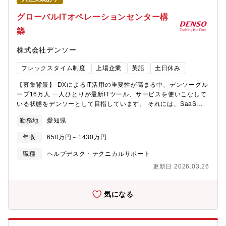
ジションについて】Hardware部門は、車両及び周辺製品の企画・
開発・調達・改善など製品すべてのフェーズをリードし、プロダ
グローバルITオペレーションセンター構
クト全体に関わる幅広い業務を行っている部署です。その中で
築
「ハードウェアプロジェクト担当（プロキュアメント）」には、
ビジネス条件交渉・製品開発管理・生産輸入スケジュール管理・
株式会社デンソー
コスト管理・市場品質管理など幅広い業務を担当していただきま
す。【ミッション】・適正なコストで、タイムリーに市場価値の
フレックスタイム制度
上場企業
英語
土日休み
あるマイクロモビリティ製品の市場投入・市場品質の向上・新規
車両の開発【仕事内容】マイクロモビリティ車両及び周辺製品の
【募集背景】 DXによるIT活用の重要性が高まる中、デンソーグル
開発・生産・輸入に関わる全般的なマネジメント業務を行ってい
ープ16万人 一人ひとりが最新ITツール、サービスを使いこなして
ただきます。・価格交渉を含め、サプライヤーとのビジネス条件
いる状態をデンソーとして目指しています。 それには、SaaS等
交渉・契約締結・マイクロモビリティ製品の企画及びポートフォ
の社外サービス活用に伴うサポート範囲の対象拡大 及び エンドユ
リオの管理・新規製品開発プロジェクトのマネジメント・生産ス
勤務地
愛知県
ーザが必要とする適切な情報の早期提供が必要です。AI等の最新
ケジュールのマネジメント・市場品質のマネジメント【仕事の魅
ITを駆使し、誰もが停滞なく業務遂行できる世界（いつでも簡単
力】Luupは自社でサービスの運営を行っており、またスタートア
年収
650万円～1430万円
に困りごと事を解決等）の実現に向けて次世代化を推進する仲間
ップならではの業務における裁量の多さや幅広さがあります。モ
を募集しています。【業務内容】 デンソー本社 及び 国内外グル
職種
ヘルプデスク・テクニカルサポート
デルチェンジ（既存のモデルのマイナーチェンジ）・新規モデル
ープ会社が提供する全ITサービスを対象に、ユーザサポートのあ
開発・拡張機能開発（追加機能）などハードウェア領域の専門性
更新日 2026.03.26
り方を検討し、次世代化に向けた構想立案 及び プロジェクトを推
をより高め、幅広くご経験いただけると考えております。また、
進 ＜テーマ事例＞ ・AI等の最新ITを活用した、自己解決モデル
安心・安全を考慮していくといった点については、これまでのス
（チャットボット化、FAQ自動生成等）、AIOps（予防保全、プ
気になる
ピード感重視ではなく、慎重に物事を進捗させていく組織体制へ
ロアクティブサービス等）の実現 ・インド等のオフショアを活用
と変化をさせてまいります。自ら提案し製品にアイデアを反映し
した、190のグローバル拠点を支えるITオペレーションセンター
ていただくなど、これまでのご経験とやりたいことを存分に発揮
及び グローバルマネジメント体制構築 ・標準運用プロセス設計、
していただける環境です。Luup全体としては社会的に影響力のあ