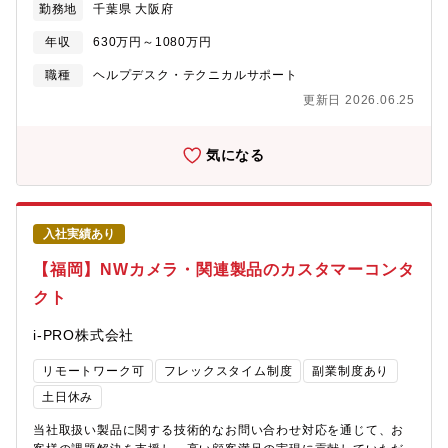
勤務地
千葉県 大阪府
アの設計・開発・TDKデバイスを活用し、アルゴリズム(信号処
理、機械学習等)開発、及び組み込みシステムへの実装・TDKデバ
年収
630万円～1080万円
イスを活用した新規性の高いシステム(Proof of Concept)の開
発、及び顧客への提案【募集背景】TDKは「TDK
職種
ヘルプデスク・テクニカルサポート
Transformation」に向け、AIエコシステム市場を成長ドライバー
更新日 2026.06.25
ドライバとした先手のポートフォリオ運営と、成長領域への戦略
投資を加速しています。電子部品・センサ・電池・HDDヘッドア
クチュエータといった強みをソフトウェアでシステム化し統合
気になる
し、パッケージとして価値を提供するアプローチを強化しなが
ら、ARグラスや予知保全など、新しい市場への挑戦も推進してい
ます。これらを実現するため、デバイス搭載ソフトやシステム・
モジュール開発を牽引し、協調性・課題設定力・コミュニケーシ
入社実績あり
ョン力に優れ、自律的にプロジェクトを推進できる方を募集しま
す。互いの強みを活かし価値を創出する「TDK United」の理念の
【福岡】NWカメラ・関連製品のカスタマーコンタ
もと、グローバルな環境で価値創造チェーンを横断し、スピード
クト
感を持ってテーマを推進できる仲間を求めています。【組織のミ
ッション】技術・知財本部 応用製品開発センター ソフトウェアソ
i-PRO株式会社
リューション開発部TDKは、AIエコシステム市場を中長期的な成
長領域と位置づけ、TDKが中長期的に取り組む7つの分野である
リモートワーク可
フレックスタイム制度
副業制度あり
「Seven Seas」（Beyond 5G、IoT、ロボティクス、AR/VR、メ
ディカル/ヘルスケア、モビリティADAS/EV、再?可能エネルギ
土日休み
ー）の各領域で、先進的な製品・ソリューションの開発を通じ
当社取扱い製品に関する技術的なお問い合わせ対応を通じて、お
て、持続可能な社会の実現に貢献しています。同センターでは、