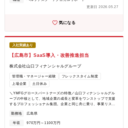
発部門の支援に特化した業務です。【募集部門】技術開発戦略本
ルティング領域の知識・経験を深めていくことや海外でのセキュ
更新日 2026.05.27
部 第一技術開発室 開発一課【求人背景】研究開発部門組織強化に
リティ事業立ち上げ、お客様ＤＸ支援など、多角的なキャリアス
伴う職域拡大と、セキュリティ強化、生成AI・自動化の活用な
テップがあります。【配属先/組織のミッション】【働き方】■残
ど、社内外の環境変化に応じるため、IT担当人員の増強を計画し
業時間：月平均20時間/繁忙期30時間■出張：有(2～3回/月)■リモ
気になる
ています。【求人魅力】所有スキル・経験に合わせて、エンジニ
ートワーク：有（週3日程度利用可能）・2023年4月に立ち上がっ
アリングからマネジメントまで広範な業務を担当・経験すること
たばかりの新しい組織ですので、スタートアップ企業のように、
が可能。研究開発部門を一つの会社と見立てた場合に必要なすべ
個人の意思を尊重した柔軟な働き方、考え方を目指しています・
てのITに関わることができます。最終的には技術開発部門全体を
オフィスではフリーアドレスを導入し、在宅勤務と併用していま
入社実績あり
統率・統制し、ITサービス・ITインフラの全体設計や戦略策定にも
す。また、場所にとらわれない働き方を目指し、各種ITツールの
携わっていただけます。
導入を推進しています【業務の魅力】・2023年4月に立ち上がっ
【広島市】SaaS導入・改善推進担当
たばかりの新しい組織ですので、初期メンバーとして新規サービ
スの企画にチャレンジすることができます・OTセキュリティとい
株式会社山口フィナンシャルグループ
う比較的新しい市場において、国内外の顧客に自ら企画したソリ
ューションを提案できます・国内外のセキュリティベンダとの協
管理職・マネージャー経験
フレックスタイム制度
業を主導できます・スタートアップを含むセキュリティベンダや
上場企業
土日休み
当社研究所を通じて最新の技術に触れることができます・具体的
なサービス提供を通じて、セキュリティの知見や経験を深めるこ
＼YMFGグロースパートナーズの特徴／山口フィナンシャルグル
とができます・OTセキュリティに関してワンストップで解決を図
ープの中核として、地域企業の成長と変革をワンストップで支援
り、セキュリティの分野から社会課題を解決していくことができ
するプロフェッショナル集団。企業と同じ舟に乗り、事業リスク
ます
を共有しながら本質的な価値創出を目指します。■（1） 募集背景
勤務地
広島県
YMFGグロースパートナーズでは、中期経営計画に基づき地域企
業のDX推進を重要な成長支援テーマとしています。多くの企業に
年収
970万円～1100万円
おいて、業務の属人化や非効率なオペレーションが課題となる一