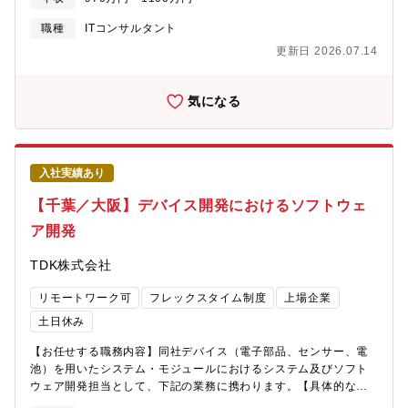
を推進できる体制の強化が求められており、業務理解とIT知見を
兼ね備えたDX推進人材を募集します。■（2） ミッション顧客企
職種
ITコンサルタント
業の業務全体を俯瞰し、オペレーションとシステムの両面から最
更新日 2026.07.14
適化を図ることで、実効性のある業務改革・DXを実現することが
ミッションです。SaaS導入を目的化せず、「業務改善」と「生産
性向上」を最終成果として、要件定義・設計・導入・定着まで一
気になる
貫して推進し、持続的に機能する業務モデルの構築に貢献してい
ただきます。■（3） 主な業務内容・顧客の業務フロー・既存シス
テム構成の整理および課題抽出・業務効率化・高度化に向けたオ
ペレーション／システム改善提案・SaaS導入に向けた要件整理・
入社実績あり
導入方針の設計・初期設定、運用設計、定着支援の設計および実
行リード・顧客・社内・ベンダーとの調整および意思決定支援・
【千葉／大阪】デバイス開発におけるソフトウェ
プロジェクト進捗・品質管理・メンバーへのレビュー・指導
ア開発
■（4） やりがい◎ “ツール導入”ではなく“業務変革”に関われる
SaaS導入をゴールとせず、業務そのものの改善・最適化をゴール
TDK株式会社
に据えた本質的なDX推進に携われます。◎ 現場と経営をつなぐ役
割業務担当者から経営層まで幅広く関与し、現場の課題と経営戦
リモートワーク可
フレックスタイム制度
上場企業
略をつなぐ橋渡し役として価値を発揮できます。◎ 設計から定着
まで一貫した実務経験要件定義・設計・導入・定着の全工程に関
土日休み
与することで、DX推進における実践知を体系的に身につけること
【お任せする職務内容】同社デバイス（電子部品、センサー、電
ができます。
池）を用いたシステム・モジュールにおけるシステム及びソフト
ウェア開発担当として、下記の業務に携わります。【具体的な職
務内容】・新規デバイス製品化に必要なシステム及びソフトウェ