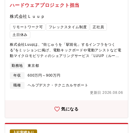
課 ―ITデバイス管理課 業務システム部 ―
を担当 現行業務の整理・課題抽出から、あるべき業務プロセス
ハードウェアプロジェクト担当
業務システム推進課1課 ―業務システム推進課2
設計、プロジェクトマネジメントを推進【募集背景】事業成長に
課 ―AX推進課 ―データ活用推進課【ポジショ
向けた社内ITにおける運用業務体制の強化、ならびに社内へのIT活
株式会社Ｌｕｕｐ
ンの魅力】・サービスレベル管理の仕組みに携わることが出来る
用と業務標準化を促進するため。【ポジションの魅力】■ 多種多
サービスレベル対応業務の企画～導入～運用～管理を通じて、サ
様なITツールを経験できるIT事業会社であることから、社内へのIT
リモートワーク可
フレックスタイム制度
正社員
ービスレベル管理を強化する仕組みを考案・構築する業務に携わ
サービスの導入や業務の変化を受け入れやすい文化があります。
土日休み
ることができます。・成長中企業で「財務基盤安定×キャリアアッ
建設的なコミュニケーションを通した改善ができるため、前向き
プ」を両立同社は創業以来増収増益となっており、安定した財務
に業務環境の改善に取り組めます。また、このような文化から、
株式会社Luupは、“街じゅうを「駅前化」するインフラをつく
基盤でありながら、今後も事業成長のため、投資・体制強化を進
多種多様なツールに触れる機会を得られます。■ 運用の現場から
る”をミッションに掲げ、電動キックボードや電動アシストなど電
めています。社員数の増加に伴い、情報システム面もタイムリー
改善を推進できる部内全体で「EX（Employee Experience）を
動マイクロモビリティのシェアリングサービス「LUUP（ルー
に拡大・運用の最適化をしていくことが必要です。そのため、既
シンプルにする」のミッション実現を目指して同じ目線で社内業
プ）」を日本各地で展開しています。街には「ポート」という移
存の方法にとらわれず、新しいチャレンジを推奨しています。
務の効率化に向き合うため、ボトムアップでの提案が受け入れら
勤務地
東京都
動のハブがあり、いつでもポートからポートへ電動マイクロモビ
れやすい環境です。自ら課題解決の企画を行いプロジェクトを推
リティに乗って移動することができます。 かつて鉄道の駅が街を
年収
600万円～900万円
進することや、エンジニアリングの学習機会を生かした開発によ
発展させたように、LUUPのポートを街じゅうに設置することで人
る自動化など、各自の今後のキャリアに合わせ、現場からのボト
が集まる場所をつくり、街じゅうを駅前のように活性化していき
職種
ヘルプデスク・テクニカルサポート
ムアップで改善を推進できます。【組織構成】当部門には約70名
ます。LUUPを通して、移動におけるさまざまな問題を解決し、新
更新日 2026.08.06
が在籍しており、全社・事業のIT基盤の企画/プロジェクトマネジ
たな街の未来を創造します。 現在は、東京・横浜・大阪・京都・
メント、システム設計/構築/開発、運用保守/ヘルプデスクを担う5
神戸・宇都宮・名古屋・広島・仙台・福岡でサービスを展開して
グループで構成されています。エンジニア比率は約70%です。
おり、2024年10月時点で10,000ポート以上を運営しています。
気になる
将来的には、電動マイクロモビリティの普及によるCO2削減と、
ご高齢の方も乗ることができる新しい電動モビリティの導入を実
現し、すべての人が安全・便利に移動できる持続可能な社会をつ
くることを目指します。（会社HP：https://luup.sc/ ）【組織とポ
入社実績あり