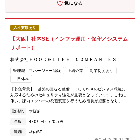
気になる
入社実績あり
【大阪】社内SE（インフラ運用・保守／システム
サポート）
株式会社ＦＯＯＤ＆ＬＩＦＥ ＣＯＭＰＡＮＩＥＳ
管理職・マネージャー経験
上場企業
副業制度あり
土日休み
【募集背景】IT基盤の更なる整備、そして昨今のビジネス環境に
対応するためのセキュリティ強化が重要となっています。これに
伴い、課内メンバーの役割変更を行うため増員が必要となり、こ
の度採用活動を行います。【業務内容】同社グループのシステム
勤務地
大阪府
監視・保守・運用をお任せします。以下の業務を行う中心メンバ
ーがいますので、その者から業務を引き継いでいただく予定で
年収
480万円～770万円
す。ご経験にもよりますが、グループウェアの運用保守などから
お任せし、徐々に業務の幅を広げていただく予定です。■本社・店
職種
社内SE
舗のシステム業務運用支援PCの使い方やトラブル対応を含め、電
更新日 2026.07.29