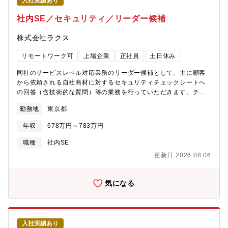
入社実績あり
社内SE／セキュリティ／リーダー候補
株式会社ラクス
リモートワーク可
上場企業
正社員
土日休み
同社のサービスレベル対応業務のリーダー候補として、主に顧客
から依頼される自社商材に対するセキュリティチェックシートへ
の回答（含技術的な質問）等の業務を行っていただきます。チー
ムメンバーと協力のうえ、各部署と連携しながらセキュリティレ
勤務地
東京都
ベルの維持向上を担っていただきます。主な業務内容（予定）
各商材のセキュリティチェックシート回答対応 - 各商材シス
年収
678万円～783万円
テムのサービスレベルの確認、1次回答、ナレッジの蓄積 - 2次
回答対応者（開発、インフラ部門等）へのエスカレーション対
職種
社内SE
応、調整 - 自社オリジナルセキュリティチェックシートの
更新日 2026.08.06
作成、現場部門への展開、改訂 普及啓蒙活動 ※ これら
をマネジメントシステムとしてPDCA化して運用 - 顧客による
同社への実地監査への対応に向けた仕組みの構築・運用 - 顧客
気になる
の質問傾向を分析して企画・開発部門へフィードバックする仕組
みの構築・運用 委託先管理体制の運用・推進 - 利用状
況等の実態調査、運用ルールの把握、ポリシーの策定、適用、監
査 （含ポリシーに沿った利用状況の確認等）、監査報
入社実績あり
告等 ISMS、PMS事務局の運営補助 - 各マネジメントシ