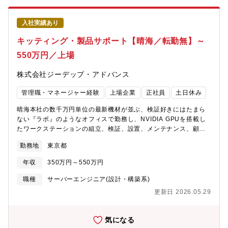
的な音声認識では難しい「専門的な病名」や「医薬品名」を正確
に認識できるよう、独自開発されたAIエンジンを搭載☆☆セキュ
入社実績あり
リティ基準が厳しい800床以上の基幹病院を含む、全国900件以上
の医療機関で導入実績☆【魅力】■既にトップシェアとなっている
キッティング・製品サポート【晴海／転勤無】～
AIカルテ自動入力サービスを軸に、今後さらなるプロダクトの提
550万円／上場
供も予定されているほど明確なビジョンがあります。■複数の役員
と連携しながら、経営や事業運営を間近で学ぶことが可能です。■
株式会社ジーデップ・アドバンス
将来的にコーポレートITやセキュリティ領域の中核メンバーとし
て活躍いただくことも可能です。■医療ITという高いセキュリティ
管理職・マネージャー経験
上場企業
正社員
土日休み
レベルが求められる環境にて、情報セキュリティ領域の専門性を
高めることができます。
晴海本社の数千万円単位の最新機材が並ぶ、検証好きにはたまら
ない『ラボ』のようなオフィスで勤務し、NVIDIA GPUを搭載し
たワークステーションの組立、検証、設置、メンテナンス、顧客
サポートをお任せします。【業務詳細】・GPUワークステーショ
勤務地
東京都
ンの組立、動作確認・Linux／Windowsのインストール・初期設
定・ベンチマーク取得・顧客からの技術的な問い合わせ対応（メ
年収
350万円～550万円
ール中心）・不具合の一次切り分け、上位エンジニアへのエスカ
レーション・クライアント先での設置作業（先輩同行）・一部サ
職種
サーバーエンジニア(設計・構築系)
ーバーを運ぶ作業 など【働き方について】■閑散期はほぼ残業は
更新日 2026.05.29
なく、原則定時退社です。 繁忙期（12月～3月）は残業が発生す
る場合がありますが、平均月20時間程度です。■実機があるため、
原則出社となります。【部署構成】■晴海本社・エンジニアスタッ
気になる
フ：AIサーバーエンジニア：3名＋キッティングエンジニア：2名