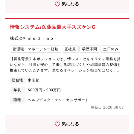
により、ストレスのない「かかりつけ」の関係を構築することを
気になる
支援。 複数の薬局の登録が可能で処方箋の送信、問診票、お薬
履歴、健康・お薬相談ができ、待ち時間なくお薬の受け取りがで
きたり、 お薬手帳の役割も果たす他、薬剤師にも気軽に相談が
できるなど、導入いただいている調剤薬局・ご利用者の双方から
情報システム/医薬品最大手スズケンG
もご好評頂いております。 今後、新機能も追加し、更に多くの
方に広めていく計画です。【魅力】・経営基盤安定◎のスタート
株式会社ｍｅｄｉｍｏ
アップ企業株式会社メディカルシステムネットワーク（親会社は
東証スタンダード上場）の100％出資の子会社。「デジタル時代に
管理職・マネージャー経験
正社員
学歴不問
土日休み
おける患者中心の新たな医薬プラットフォームを創造する」をビ
ジョンに掲げ、「患者起点」で仕組みを作りに取り組むスタート
【募集背景】本ポジションでは、情シス・セキュリティ業務も担
アップ企業です。・会社作りに貢献！小規模チームなため、全体
いながら、社員が安心して働ける環境づくりや組織基盤の整備を
を俯瞰しながら、自らも手を動かし環境を創り上げていきます。
推進していただきます。単なるオペレーション担当ではなく、変
現状の把握からどうすれば社員の満足度を上げられるかなど、急
化の多い環境の中でより良い仕組みを考え、組織の成長を支える
勤務地
東京都
成長中の同社で組織の拡大を牽引しませんか？【求める人物
情シス・セキュリティ担当を募集します。【主な業務内容】■ 情
像】・自分本位ではなく、相手の立場に立って考えられる方・チ
報セキュリティ・ガバナンス・ISMS（ISO27001）の運用・改
年収
600万円～900万円
ームワークを大事にし、向上心を持って仕事に励んでいただける
善・情報セキュリティルールの整備・運用・セキュリティチェッ
方・自分で考えて業務を進めることに前向きな方・他者の意見に
クシート対応・MDM・端末管理・SaaSのセキュリティ管理■ 情
職種
ヘルプデスク・テクニカルサポート
も柔軟に受け入れ、改善につなげることができる方・事実と認識
報システム運用・SaaSアカウント管理・PCキッティング・IT資
更新日 2026.08.07
を分けてコミュニケーションの出来る方・仕組みづくりが好き、
産管理・社内ヘルプデスク■ 業務改善・AI・SaaSを活用した業務
関心が高い方・医療現場の課題解決に意欲のある方【募集背景】
改善・業務フローの改善・標準化【製品について】患者と医師の
増員募集【組織構成】サポートチーム 2名
会話（音声）から、AIがわずか5秒でカルテを自動生成するサービ
気になる
スです。診察後に手動でカルテを入力する手間を省き、医師の
「カルテ残業」をなくすことを目的に開発されています。☆一般