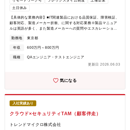
リモートワーク可
フレックスタイム制度
上場企業
応 －社内外全般のLAN/WAN、VPN等の設計・構築・運用・
ユーザーサポート、トラブルシューティング対応（一部の業務と
土日休み
なります）【利用機器・システム環境】サーバーOS：Windows、
【具体的な業務内容】■IT関連製品における品質保証、障害検証、
Linux ※サーバーはWindowsがメインですサービス：AD、
顧客対応、製造メーカー折衝、に関する対応業務※製品マニュア
DNS、DHCP、Syslog、Azure ADなどクラウドサービス：
ルは英語が多く、また製造メーカーへの質問やエスカレーション
AWS、Azureネットワーク機器：Cisco、Meraki、FortiGate、
は英文メールが基本となります。【求人の背景】体制強化のため
YAMAHA、DELL、APRESIAセキュリティ：Netskope監視：
勤務地
東京都
の増員【期待すること】■IT関連製品に関する出荷動作保証、障害
Zabbix【ポジションの魅力】・高い業務改善意識と連携体制社内
対応、製品改善等の課題に対して、顧客および製造メーカーとの
各部署が業務改善に積極的に取り組む環境で、実績に基づいた改
年収
600万円～800万円
連携により、出荷時の検査管理から製品の品質改善提案、障害対
善提案と実行力が求められるため、影響力の大きいポジションで
策まで一連の品質保証業務をご担当いただきます。【配属先】IT
す。・積極的なIT投資環境経営層もエンジニア出身であるため、
職種
QAエンジニア・テストエンジニア
ソリューション部門 CN品質技術部 ■部門人数 総勢23名■配
システム投資や新技術の導入に対する理解が高く、企画立案から
更新日 2026.06.03
属予定グループ 5名（グループリーダー＋メンバー）【魅力】■
実行まで一貫して関与できる環境です。当ポジションでは、3000
自社製造の製品ではないため、海外製造メーカーとの交渉折衝な
名規模のITインフラ運用のみならず、新規環境構築や業務改善の
ども経験できます。■担当製品に関する技術は就業後に社内で教育
提案・実行といった裁量の大きな業務にも関与いただきます。経
気になる
しますので、IT分野経験が長くなくても問題ございません。専門
営層のIT投資への理解も深く、最新技術の導入・活用にも積極的
的な技術の習得が叶うキャリアパスが多様にあります。■福利厚生
に取り組める環境で、技術者としての成長とキャリアアップが可
も充実していますので長期的に安定してご就業いただける環境で
能です。・成長企業ならではのキャリアアップ安定した財務基盤
す。【勤務地について】渋谷本社※検証作業場所は横浜市都筑区
と積極的な投資戦略により、組織拡大やキャリア成長が期待で
入社実績あり
(都筑エンジニアリングセンター）になります。住所：神奈川県横
き、業務改革の実績が評価される環境です
浜市都筑区東方町17（業務内容により週に3日程度都筑エンジニア
クラウド×セキュリティTAM（顧客伴走）
リングセンターに出社あり）【働き方】■海外出張 年1回程度発
生（米国・アジアに期間１週間程度）■顧客打合せ、社内会議等で
トレンドマイクロ株式会社
外出していただく場合あり【同社の特徴】■海外製品を中心に最先