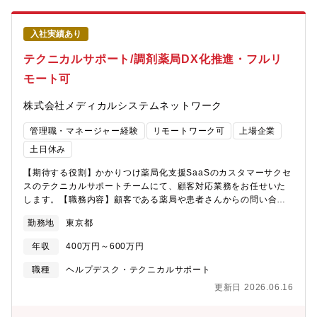
ーネットサービスを展開した同社は、国内最大規模のネットワー
ク基盤を独自構築しており、自社の基盤に幅広い自社サービスを
入社実績あり
展開しております。そのため、専門性も身に着けながら、同時に
インフラからアプリ領域まで幅広い技術を身に着けられる環境で
テクニカルサポート/調剤薬局DX化推進・フルリ
す■最先端技術を独自に展開クラウド・AI・IoT・モバイルといっ
モート可
た最先端のIT技術を自社で展開しており、新技術やトレンドの技
術を身に着けたい、自身で生み出したいという方にはおススメの
株式会社メディカルシステムネットワーク
環境です■経営基盤が極めて安定単発売上のみに依存せず、事業拡
大と共にストック売上（継続的なサービス提供）の比率が8割以上
管理職・マネージャー経験
リモートワーク可
上場企業
あります。また、昨対で純利益142％増とコロナ渦で同社のITサー
ビスは高い評価をされています■フレキシブルな働き方＆キャリア
土日休み
「自己実現する職場の提供」という理念のもと、多彩な働き方・
【期待する役割】かかりつけ薬局化支援SaaSのカスタマーサクセ
キャリアアップを支援しています#リモートワーク #フレックス
スのテクニカルサポートチームにて、顧客対応業務をお任せいた
タイム勤務 #社内公募
します。【職務内容】顧客である薬局や患者さんからの問い合わ
せを受け、テクニカルサポートとして回答やご案内をお任せしま
勤務地
東京都
す。※株式会社メディカルシステムネットワークにご入社後、株
式会社ファーマシフトへ出向いただきます。【出向先】 ■株式会
年収
400万円～600万円
社ファーマシフト （ URL：https://psft.co.jp/ ） （株式会
社メディカルシステムネットワーク100％出資会社） 所在地：東
職種
ヘルプデスク・テクニカルサポート
京都港区東新橋1-5-2 汐留シティセンター5階 ■事業内容：かか
更新日 2026.06.16
りつけ薬局化支援事業 「つながる薬局」 LINE公式アカウント
を活用して患者と薬局のコミュニケーションをサポートすること