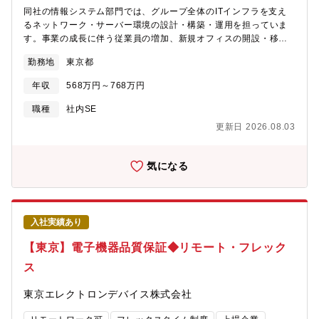
同社の情報システム部門では、グループ全体のITインフラを支え
るネットワーク・サーバー環境の設計・構築・運用を担っていま
す。事業の成長に伴う従業員の増加、新規オフィスの開設・移転
など、ITインフラ環境の整備がより重要になっています。こうし
勤務地
東京都
た環境変化に迅速かつ柔軟に対応し、安定したIT基盤を提供する
ため、インフラエンジニアの増員募集を行います。【ミッショ
年収
568万円～768万円
ン】同部署は、ユーザーがいつでも快適に業務を遂行できるITイ
ンフラを提供し、企業の成長を支えます。そのために、システム
職種
社内SE
の安定稼働を維持し、業務が途切れることなく継続できる環境を
更新日 2026.08.03
整えるとともに、ユーザーが意識することなく安全に利用できる
インフラを構築します。最新の技術を積極的に取り入れながら、
利便性とセキュリティを両立させ、ラクスの持続的な発展を支え
気になる
るIT基盤を築いていきます。【職務内容】社内情報システム部門
にて、サーバー・ネットワーク分野を中心としたインフラ構築・
運用の担当として社内システムに広く携わって頂きます。子会社
含めたグループ全体の社内ITインフラの構築・設計・運用と幅広
入社実績あり
くお任せします。同社は事業拡大に向けて積極的に増員採用をし
ており、オフィスの増床・移転が比較的多く、新規の機器選定な
【東京】電子機器品質保証◆リモート・フレック
ど0→1で環境構築する場面もあるため非常に裁量が大きい状況で
ス
す。既存運用だけでなく新たな施策の提案や全体戦略を一緒に考
えていただければと考えています。〇担当業務・3000人規模のIT
東京エレクトロンデバイス株式会社
インフラ環境の設計・構築・運用（サーバー／ネットワーク
／）・オフィス新規開設・移転時におけるITインフラ環境対