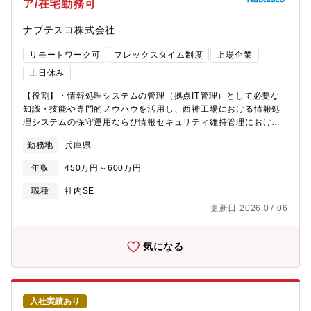
ア/在宅勤務可
署の人と関わります。樹脂、金属、電子部品など多くの材料、部
品、製品を取り扱い、500名を超える工場の社員が使用する各種情
ナブテスコ株式会社
報機器を管理する重要な部署であり、広い視野と知識を身に付け
ることができます。工場一丸となりヒト・モノ・カネを動かし生
リモートワーク可
フレックスタイム制度
上場企業
産～出荷により得る売上から、利益を創出する達成感を全員で味
わうことを目指しています。【働き方について】・フレックスタ
土日休み
イム制：あり(コアタイム：13:00-15:00)・在宅勤務：あり※業務
【役割】・情報処理システムの管理（拠点IT管理）として必要な
上支障のない時のみ認められております。【外出・出張の有無】
知識・技能や専門的ノウハウを活用し、西神工場における情報処
無【定年】65歳 ※役職定年無し【数値で見る同社の魅力】■創業
理システムの保守運用ならび情報セキュリティ維持管理における
1920年自動車用電球の製造・販売から始まった同社。現在は光の
問題発見・解決を自立的に遂行する。・また、西神工場を安定稼
総合メーカーとして生活を幅広く支えています。■売上高：約
勤務地
兵庫県
働させるとともに、デジタル技術の利活用によるビジネスプロセ
4,724億円(1962年に東証一部上場、以後、売上を拡大しつつ、現
ス変革に貢献する【具体的な業務内容】・ITインフラ環境の保守
在の企業規模まで成長を遂げてきました。)■拠点数：国内32拠
年収
450万円～600万円
運用ならび情報セキュリティ維持管理に関わる業務・業務部門か
点、海外34拠点■平均勤続年数：16.3年■平均年齢：40.9歳■中途
らのIT化の相談や要望への対応およびITヘルプデスク業務【仕事の
比率：43.2%■フレックス制：有(コアタイム：13:00-15:00)■全
職種
社内SE
やりがい・魅力】・自身が担当した情報システムが利用されてい
社平均残業時間：20.3時間/月■有給休暇取得日数：13日/年間
更新日 2026.07.06
る場面を身近で確認できる・幅広くIT専門スキルを身につけ、ス
※2024年度実績
キルアップや成長の実感を得ることができる【職場環境】残業状
況：平均約15～20時間/月出張頻度：3ヶ月に1回程度休日出勤：
気になる
月に1回程度（システム導入・更新時など）有給取得率：75～
100％フレックス制度：有（フレキシブルタイム 5:00-
11:00/13:45-22:00 コアタイム：11:00-13:45)在宅勤務制度：
適宜利用可能【職場の雰囲気・魅力】・担当カンパニー内のIT化
入社実績あり
に対して企画・提案から構築・導入や運用まで幅広い経験ができ