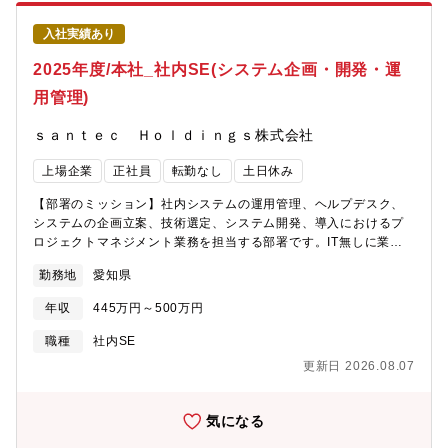
え、新しいソフトウェアの実装や要件定義、設計などをご担当い
ただきます。【1日の流れ】・メールチェック・担当プロジェクト
入社実績あり
の進捗確認、当日のアイテム確認・担当業務の実施・各個別案件
打ち合わせ【部門の特徴・特性・環境】明るく話しやすい職場で
2025年度/本社_社内SE(システム企画・開発・運
す。 一部屋に回路設計チーム、メカニカルチーム、ソフトウェア
用管理)
チームが在籍し、何かあればすぐに会話ができる環境です。【想
定キャリアパス】5年後：主担当のプロジェクト管理10年後：複数
ｓａｎｔｅｃ Ｈｏｌｄｉｎｇｓ株式会社
のプロジェクトの管理または、開発、技術のグループ責任者15年
後：satencグループを横断するような開発プロジェクト責任者 or
上場企業
正社員
転勤なし
土日休み
事業責任者相当【やりがい・魅力】同社は、光通信業界で培った
高度な光技術を基盤に、眼科医療機器の開発・製造を行っており
【部署のミッション】社内システムの運用管理、ヘルプデスク、
ます。これらの機器には高い安全性と品質が求められており、製
システムの企画立案、技術選定、システム開発、導入におけるプ
品開発はゼロから自らのアイデアで取り組むことが可能です。設
ロジェクトマネジメント業務を担当する部署です。IT無しに業務
計した製品を実際に手に取って評価できるため、ものづくりの手
遂行は難しいため安定的なITサービスの提供とITを活用した業務改
応えを実感できます。また、同社製品は身近な眼科医院に導入さ
勤務地
愛知県
善、DX推進が求められます。また、日本だけでなくアメリカやカ
れており、自ら開発した機器が日常的に使用されている様子を目
ナダ、イギリス、中国、オーストラリアと海外にも拠点があるた
にすることで、大きなやりがいを感じながら業務に取り組むこと
年収
445万円～500万円
め、グローバルにITインフラを支える重要な役割を担っていま
ができます。眼科医療機器市場は年平均8～10％の成長を続けてお
す。【仕事内容】光技術をベースにワールドワイドに事業展開す
職種
社内SE
り、同社製品は世界各国に出荷されています。日本国内では高齢
る光技術応用製品メーカーにおいて、本社の情報システムグルー
化の進行に伴い、高齢者の眼疾患が増加しており、それに対応す
更新日 2026.08.07
プにて、システム開発・企画・運用管理業務などをご担当いただ
る医療機器や医療サービスのニーズも高まっています。同社の医
きます。グループ会社全体のITサービスのさらなるグローバル化
療機器は、こうした社会的ニーズに応えることができる点でも、
とセキュリティ・サービス品質向上を目指し、全社の活動を支え
気になる
大きな魅力を持っています。【配属予定組織】santec OIS株式会
るポジションです。【業務詳細】社内システムを把握して頂くた
社※santec Holdings株式会社からsantec OIS株式会社への在籍