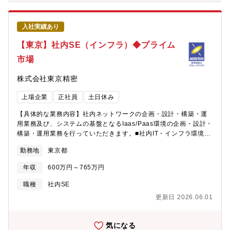
めにも、最初はPCキッティングやヘルプデスク業務に従事してい
出向となります。（待遇や条件は変わりません。）
ただきます。・PCキッティング・スマホキッティング・ヘルプデ
スクサポート・簡単なプログラミングまたはサーバ管理慣れてき
入社実績あり
たら、下記業務のメイン担当者して業務をお任せします。■システ
ム企画・社内の業務フロー分析、ITを活用した改善提案や新シス
【東京】社内SE（インフラ）◆プライム
テムの導入計画立案■要件定義・設計・利用部門ニーズのヒアリン
市場
グ。システム要件や仕様作成■アプリケーション開発・社内で使用
するWebアプリや業務システムの開発・改修■データベース管理・
株式会社東京精密
業務データを扱うシステムのDB設計・運用・最適化■運用、保
守・システムの安定稼働に向けた監視・メンテナンス、トラブル
上場企業
正社員
土日休み
対応■セキュリティ管理情報漏洩や不正アクセスを防ぐための対策
やチェックの実施【1日の流れ】・メールチェック・グループミー
【具体的な業務内容】社内ネットワークの企画・設計・構築・運
ティング（タスク・スケジュールの共有）・システム依頼対応・
用業務及び、システムの基盤となるIaas/Paas環境の企画・設計・
ヘルプデスク対応・進行中プロジェクト対応【部門の特徴・特
構築・運用業務を行っていただきます。■社内IT・インフラ環境の
性・環境】 グループ会社全体のヘルプデスク窓口でありITサー
企画・立案・設計・保守・ヘルプデスク■社内ツールの企画・立
ビスプロバイダーでもあるため、様々な部門とのコミュニケーシ
勤務地
東京都
案・開発（開発は弊社子会社に委託）・運用・保守■社内へのＩＴ
ョンが発生します。【使用ツール例】 ・
知識、ITセキュリティの啓蒙、教育コンテンツの企画立案【使用
Microsoft365(Outlook/Teams/PowerPoint/Excel/Word) ・
年収
600万円～765万円
社内システム】SAP/HANA、VmWare、Windows Server、SQL
HCL Notes ・SAP ・IT資産管理ツール【魅力】ITサービスを
Server、Oracle他【働き方】■転勤 当面無し■原則出社■フルフレ
職種
社内SE
安定的に提供することは重要な役割であり、責任感や緊張感が求
ックス※中学入学までの子を養育、介護等の条件あり※管理職は
められる職務ではありますが、最新のIT知識が得られ、システム
更新日 2026.06.01
本制度の適用対象外■定年 60歳【当社について】■2つの事業でト
の改善でユーザ部門のフィードバックを直接貰えることも多くや
ップ級シェアを誇る圧倒的技術力／高収益企業・「精密さ」を強
りがいに繋がります。また海外拠点が多く、語学勉強や海外出張
みとし、精密計測機器国内トップクラス／半導体ウェハテスト装
気になる
のチャンスもあります。【配属予定組織】santec Holdings株式会