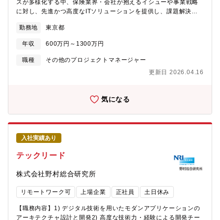
スが多様化する中、保険業界・会社が抱えるイシューや事業戦略
リティコンサルティング事業本部DevSecOps事業部
に対し、先進かつ高度なITソリューションを提供し、課題解決に
貢献する。その重要な保険インフラを安定提供する」ことを目指
勤務地
東京都
しています。業務変革を実現するには、ビジネス仮説に対し、
「データ分析による客観的な評価」や「テクノロジーの見極め」
年収
600万円～1300万円
が重要となります。NRIは、保険会社の基幹業務システムを長年経
験してきており、業務やデータの性質を深く理解しています。そ
職種
その他のプロジェクトマネージャー
の知見を活かし、実現性、期待効果の検証をし、保険会社の基幹
更新日 2026.04.16
業務にどのように組み込むべきかを検討し、最適なソリューショ
ンを設計していきます。■組織構成保険デジタルプラットフォーム
推進部ITコンサルタント13名、ITエンジニア15名（業務アプリケ
気になる
ーション、アプリ共通、ITアーキテクト、基盤エンジニア）【募
集職種の期待役割】保険業界・保険会社は、デジタル化の進展に
よりリスクが徐々に計測可能になり「大数の法則」による保険商
品だけではニーズに応えきれなく、よりパーソナルなニーズに適
入社実績あり
した保険商品の設計が求められています。また、保険ビジネス自
体が、経済損失をカバーする「保障・補償」から、リスクが発生
テックリード
しない「予防」へと提供範囲が拡大しています。保険業界が持つ
情報（契約・支払）に、保険以外の企業や人がもつリスクに関わ
株式会社野村総合研究所
る情報を掛け合わせ、データ分析を通して新たな価値を見出す業
務に参画いただきます。また、技術、価値、ビジネス効果を見極
リモートワーク可
上場企業
正社員
土日休み
める活動（PoC・PoV・PoB）を、保険会社や専門企業を協働で
取り組みます。その確認をもって、本格的なソリューションへの
【職務内容】1) デジタル技術を用いたモダンアプリケーションの
計画策定、システム設計・構築を担当いただきます。【具体的な
アーキテクチャ設計と開発2) 高度な技術力・経験による開発チー