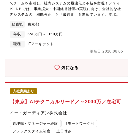
＼チームを牽引し、社内システムの最適化と革新を実現！／ＹＫ
Ｋ ＡＰでは、事業拡大・中期経営計画の実現に向け、全社的な社
内システムの「機能強化」と「最適化」を進めています。本ポジ
ションでは、これらの取り組みを牽引するチームをリードしてい
勤務地
東京都
ただきます。【組織のミッション】当社ではグローバルIT本部
(Global Information Technology)とTRI（Technology Risk &
年収
650万円～1150万円
Innovation）統括部の大きく2つのIT関連組織がございます。業務
上の比較としてグローバルIT本部は個別性の高い部門要求・開発
職種
ITアーキテクト
テーマに関して対応することが多いですが、今回配属予定のTRI統
更新日 2026.08.05
括部では全社共通でのシステム開発や基盤統一が必要な比較的大
きなテーマが持ち込まれ、ガバナンス整理やセキュリティーの監
視などを図り、全社で共通する標準プラットフォームを構築しま
気になる
す。【業務内容】ＹＫＫ ＡＰでは、社内システムの機能強化、保
守運用領域の拡大を目指しております。今回お任せしたい具体的
な業務は以下です。技術やデバイスの評価・整理から、各リージ
ョンへの情報発信や導入までをご担当いただきます。まずは、国
入社実績あり
内外で使われるさまざまなツールやデバイスを調査・整理。その
上で、グローバルのヘッドクオーターとして、ベストプラクティ
【東京】AIテクニカルリード／～2000万／在宅可
スや運用ルールをまとめ、各エリアと共有・更新しながら、最適
な仕組みを検討していただきます。具体的に：・技術標準を策定
イー・ガーディアン株式会社
し管理する。・技術評価、標準策定、ベストプラクティスの共
有、維持、スタンダードデバイス選定・評価・導入推進する。・
管理職・マネージャー経験
リモートワーク可
特定の技術（特に最新手法）について、調査・理解を通して、評
フレックスタイム制度
土日休み