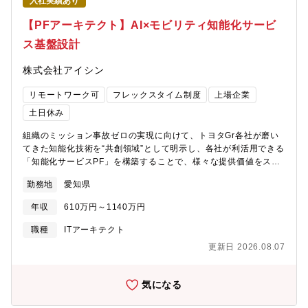
入社実績あり
【PFアーキテクト】AI×モビリティ知能化サービ
ス基盤設計
株式会社アイシン
リモートワーク可
フレックスタイム制度
上場企業
土日休み
組織のミッション事故ゼロの実現に向けて、トヨタGr各社が磨い
てきた知能化技術を“共創領域”として明示し、各社が利活用できる
「知能化サービスPF」を構築することで、様々な提供価値をスピ
ーディに創出することを目指しています。その中核として、位置
勤務地
愛知県
情報プラットフォームを置き、クラウド～エッジ（車載・IoT）ま
でをEnd-to-Endで捉え、マイクロサービスアーキテクチャを土台
年収
610万円～1140万円
に“アイディアで新価値を創出できる”プラットフォームの実現に取
り組みます。募集背景次世代モビリティでは、AI・クラウド・エ
職種
ITアーキテクト
ッジ（車載／IoT）を横断した設計判断そのものが、サービスの競
更新日 2026.08.07
争力を左右するフェーズに入っています。一方で、既存の組織や
役割の延長だけでは、「どこを共通基盤とし、どこを各サービス
の競争領域にするか」といった抜本的なアーキテクチャ判断を、
気になる
十分なスピードと裁量で進めることが難しくなってきました。本
ポジションでは、クラウド・エッジ・AIを俯瞰し、設計の意思決