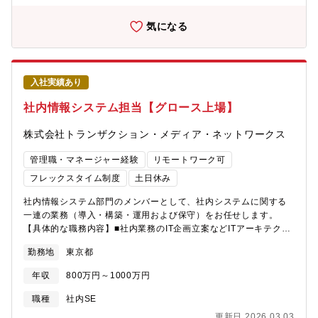
組み込み実装ソフトウェア、自動運転のアルゴやシステムなど、
モデルベース開発や先進技術を活用し、技術的な専門性と設計力
様々な分野で尖った技術を持つ個性豊かなメンバーが集まってい
を高める環境が整っています。【募集背景】 次世代車載システム
気になる
ます。技術に真摯に、オープンに意見を出し合える文化を持つ、
の開発において、アーキテクチャ設計・システム設計の高度化が
プロフェッショナル集団です。【業務内容】 世界トップレベルの
求められています。同社では、統合ECUの開発において、技術的
安全性と利便性を備えた自動運転システム・車載コネクテッドサ
な実現方法を設計し、製品の競争力を高める役割を担う人材を必
ービスに対応するSoCの企画・先行開発を推進中です。当面は、
要としています。キャリア採用者には、技術的な課題解決力や、
下記①～②のいずれかに従事していただきます。①将来の車載
入社実績あり
先進技術を活用した設計力の発揮を期待しています。【職場情
SoCアーキテクチャの構築、仕様の策定②将来の車載システムに
報】 ①組織ミッションと今後の方向性同組織は、統合ECU領域に
社内情報システム担当【グロース上場】
おけるソフトウエアアーキテクチャの構築
おけるアーキテクチャ設計・システム設計の中核を担っていま
す。顧客要求に基づいた技術的な実現方法の検討・設計を通じ
株式会社トランザクション・メディア・ネットワークス
て、次世代車載システムの開発を牽引しています。今後は、モデ
ルベース開発やAI技術の活用など、先進技術を取り入れた設計力
管理職・マネージャー経験
リモートワーク可
の強化を図り、技術競争力の向上を目指しています。
フレックスタイム制度
土日休み
社内情報システム部門のメンバーとして、社内システムに関する
一連の業務（導入・構築・運用および保守）をお任せします。
【具体的な職務内容】■社内業務のIT企画立案などITアーキテクト
関連業務■社内ITインフラ（サーバ・ネットワーク）の構築、管理
勤務地
東京都
および運用業務■社内システムの導入、運用及び保守業務■社内シ
ステムのアカウント管理に関する業務【将来的なキャリアプラ
年収
800万円～1000万円
ン】社内システムの導入や構築業務の中で新たな技術導入経験や
ベンダー管理経験を積んで頂きます。また同時に社内業務につい
職種
社内SE
ても理解を深め、社内業務のIT企画立案・実践者として、将来的
更新日 2026.03.03