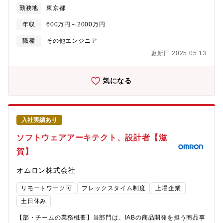
庁の各種審議会等に委員参画し、政策提言活動を行っています。
月一回の座談会や、初めてのリーダーシリーズなどの勉強会を開
勤務地
東京都
のバックヤード企画構想設計・技術的支援全般の実装、運用支援
ニューヨーク、ロンドンの海外拠点も含め約70名の組織です。
催。★女性活躍推進法に基づく「えるぼし認定」で最高ランク第3
などのプロジェクト【組織について】・社長直轄の組織として新
【採用部門のミッション】法律・制度の調査・研究や、社内外へ
年収
600万円～2000万円
段階目を取得
設。現在は高い専門知識と技術をもった25名が在籍しておりま
の情報発信を通じて、健全な金融・資本市場の発展に向けたある
す。・アプリ・インフラ（10名）、データサイエンティストなど
べき法律・制度の実現に貢献することがミッションです。【職務
職種
その他エンジニア
（15名）・サービスや部署を横断的にまたぎ、技術的な部分を支
内容】・会社法、金融商品取引法などの金融・証券に関する制度
更新日 2025.05.13
援・サポートする組織です。・一般的なR&D組織とは異なり、技
の改正動向の調査、レポート発信・大和証券グループ役職員や大
術的な投資のみならず、戦略立案、設計、開発～運用までを担う
和証券グループ各社のお客様を対象とした講演会やレクチャーの
実装を伴う部署です。・自動車メーカー、コンサルティングファ
実施・経済雑誌等への寄稿、書籍の出版、マスコミからの取材対
気になる
ーム、SIer、事業会社の情シス部門出身者など多様なメンバーで
応、メディアへの出演・課員のサポート（レポートのレビュー、
構成されています。★魅力■豊富なデータベース：国内における3
業務の指導等）【魅力】・売上やノルマにとらわれ過ぎず、調
台に1台の車両データ、膨大な自動車の修理データ、年間20億点以
査・研究に集中出来る環境です。業務を通して金融・資本市場の
上の流通・製造データなどなど…（車の仕様：48万点以上／車の
発展への高い貢献を実感することができます。・政府が実効性の
入社実績あり
部品仕様：4億6000万点以上／車、部品の流通：2億点／車：
ある施策を実施出来るよう、制度調査のエキスパートとしての立
1682万台）■豊富なデータベースを活用した新サービスに携わ
場から提言をすることができます。【募集背景】採用部門のいっ
ソフトウェアアーキテクト、設計者【滋
る：これまで自動車アフターマーケットで約30年ビジネス展開を
そうの体制強化を目的としています。調査・研究、レポートの執
してきて得られたビッグデータを使ったサービスを作っていま
賀】
筆・発表だけでなく若手研究員をリード/サポートしていただける
す。■働き方：・フレックス／リモート就業／在宅勤務可能で
ような人材を募集しています。【組織構成】
す。・残業平均は23.5時間
オムロン株式会社
リモートワーク可
フレックスタイム制度
上場企業
土日休み
【部・チームの業務概要】当部門は、IABの商品開発を担う商品事