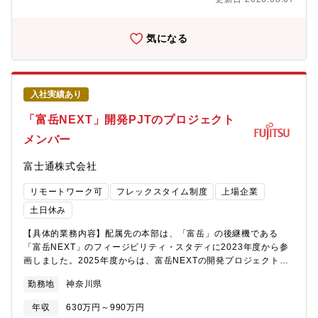
ムの設計から運用までを一気通貫で高度化しています。今後は、
ション等の機械学習モデルを、単一の改善サイクルの上で運用す
規制・顧客要求を踏まえた全社・グローバルでの仕組み化と継続
る基盤を立ち上げ期から設計するフェーズです。・日本・北米・
運用の実現が求められています。そこで、要件定義・アーキテク
欧州の開発拠点や社内関係部署と連携しながら、グローバル共通
気になる
チャ設計・運用設計を通じて、機微情報管理システムの全体設計
の基盤を開発します。【やりがい・PR】＜やりがい＞・車両とい
と推進をリードできる方を募集します。■業務のやりがい高度化す
うセンシングプラットフォームの上で動くAIの運用。機能安全境
るサイバー脅威に対し、グループ全体のセキュリティ戦略・対策
界・車載リソース制約・OTA配信と結合したLLM運用課題とい
をリードし、経営基盤の強化に貢献できることが魅力です。グル
う、ハイパースケーラーにも存在しない問題領域に取り組めま
入社実績あり
ープおよびサプライチェーン全体の課題を自ら特定し、企画から
す。・日米欧の異なるデータ保護規制のもとで市場データを収
実行まで一貫して推進できます。また、グローバル環境で各拠点
集・活用するアーキテクチャ設計という、世界的にも前例の少な
「富岳NEXT」開発PJTのプロジェクト
を巻き込みながら、世界レベルのセキュリティ体制構築を主導で
い挑戦ができます。＜PR＞・対話系LLMだけでなく、パーソナラ
メンバー
きる環境があります。■職務内容機微な情報を扱う管理システムに
イゼーション・予測・知覚といった多様な機械学習モデルを単一
おいて、セキュリティを前提とした要件定義・アーキテクチャ設
の改善サイクルで運用する基盤設計。LLMOpsと従来型MLOpsの
富士通株式会社
計・運用設計を担当いただきます。機密性・完全性・可用性を踏
両方の知見が活きます。・既存の車両クラウド基盤の上にLLM運
まえたシステムの全体設計を行い、利用部門・運用部門と連携し
用レイヤーを新規に立ち上げるフェーズであり、技術選定・アー
リモートワーク可
フレックスタイム制度
上場企業
ながら、全社・グループで継続的に運用できる仕組みとして定着
キテクチャ決定に直接関与できます。将来的にグローバルで数百
させていただきます。※開発実装は別メンバーが担当し、本ポジ
万台規模に拡大するフリートを見据え、初期段階から拡張可能な
土日休み
ションは上流工程および全体設計・推進が中心となります。■具体
基盤を設計できるタイミングです。【採用の背景】■生成AI時代の
【具体的業務内容】配属先の本部は、「富岳」の後継機である
的な業務内容・ユーザー部門と連携した、守るべき情報・業務フ
サービス競争力は、モデル単体の精度ではなく、市場データを活
「富岳NEXT」のフィージビリティ・スタディに2023年度から参
ローの整理および要件定義・機微情報管理システムの企画、要
用して継続的に改善できる仕組みを持つかどうかで決まりつつあ
画しました。2025年度からは、富岳NEXTの開発プロジェクトが
求・仕様の整理・アクセス制御や暗号化など、セキュリティを踏
ります。■トヨタは車載AIアシスタントの開発を加速しています
スタートし、当本部は本プロジェクトに参画しています。本プロ
まえたアーキテクチャ設計・機密性・完全性・可用性、BCPを踏
が、LLMと機械学習モデルの双方を本番サービスとして運用し、
勤務地
神奈川県
ジェクト遂行にあたり、「富岳NEXT」および関連製品開発におけ
まえたシステム全体設計・利用部門・運用部門と連携した運用設
改善サイクルを設計・確立できる人材が不足しています。■他業界
るプロジェクトマネジメントチームのメンバーを募集します。
計および仕組みの定着推進・複数部門との調整、合意形成、プロ
で培った知見を持ち込み、トヨタのAI開発プロセスそのものを変
年収
630万円～990万円
【期待する役割やミッション】「富岳NEXT」および関連製品開発
ジェクト推進◎求める人物像◎情報セキュリティに対する強い使
革していただける方を求めています。