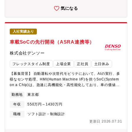
人化した開発に起因した低い開発生産性、など深刻な課題に直面
の若いチームです。特に、生成AI、仮想化（Docker、ハイパーバ
しています。我々は、生成AIやシミュレーションなどDX技術やネ
イザ）、映像活用などの技術をPLC・開発環境に搭載する技術の
気になる
ットワーク技術を活用し、製造業のお客様の開発生産性向上を通
開発を行っています。■我々は、業界No1の心理的安全性の高い職
じて、世界や日本の製造業をより良くしていくことを目指してい
場を目指しています。・20代を中心とした若いチームです。・
ます。我々と一緒に、「製造業DX」の推進を通じて製造業をより
1on1や面接を通じて、ご自身のWILLの表出を大事にする職場で
良くしていきたい、という想いを持った方を、業界・企業問わず
す。・ご自身のキャリア形成が可能です（e-learning補助、資格
入社実績あり
幅広く募集しています（制御機器の開発経験は問いません）。
取得時の報償の制度あり。職場内での勉強会あり）。・業務状況
【具体的な仕事内容に対しての期待する成果】■製造業・社会への
に応じたメリハリのある働き方、性別に関係なく育児休業が取り
車載SoCの先行開発（ASRA連携等）
貢献PLCプログラム開発の自動化を進めることで、製造業が直面
やすい、非常に働きやすい職場です。【本ポジションの魅力】■世
する深刻な問題（熟練技術者の高齢化、人財不足、属人化した開
界・日本の製造業をより良くする、に貢献できます・世界や日本
株式会社デンソー
発に起因した低い開発生産性）の解決に貢献できます。■事業への
の製造業が抱える深刻な問題（高齢化・人財不足・生産性向上な
貢献お客様と一緒に課題解決をすることで、お客様の事業拡大に
ど）の解決に貢献できます。■技術的挑戦と最先端技術への関与が
フレックスタイム制度
上場企業
正社員
土日休み
貢献し、結果、自社のコントローラ事業拡大に貢献できます。■ご
できます・仮想化、生成AI、AIエージェント・マルチエージェン
自身のキャリアの成長・製造業DXの最前線で、社会的意義のある
トなど、現在注目されている技術に挑戦できます。・これらの技
【募集背景】 自動運転や次世代モビリテにおいて、AIの実行、多
PLCプログラム開発の自動化に関わることができます・同社での
術開発を通じて、ご自身のキャリア開発・スキルアップを図るこ
様なセンサ処理、HMI(Human Machine I/F)を担うSoC(System
経験を積むことで、社内外でのテックリーダとして活躍できる可
とができます。■キャリアと成長の機会があります・技術志向の若
on a Chip)は、急速に高機能化・高性能化しており、車の価値を
能性があります【使用する開発言語・ソフト・装置/機器等】■ 開
手メンバーと共にご自身のキャリア形成・成長の機会を得ること
左右するキーデバイスになっています。トヨタグループのニー
勤務地
東京都
発環境・使用言語・クラウドインフラ：AWS、Azure・UMLツー
ができます。【求める人物像】■チームワーキングに喜びを感じる
ズ、課題に即した車載SoCを企画・開発・使いこなしていくため
ル：EnterpriseArchitect・プログラミング：C++/C#・解析ツー
方■新しい技術に興味を持ち、チャレンジしていく方■自ら率先し
には、将来の車載コンピュータで期待される機能・性能を想定
年収
550万円～1430万円
ル：Coverity・コード管理：Git■ プロジェクト・タスク管理・
て開発に取り組む方
し、SoCの要件化、差異化IPの探索・開発・評価、先端アルゴリ
Jira / Redmine / Slack など■ その他・O365【組織構成】■商品
ズムの最適な組み込み実装、SoCの設計を進めることが急務で
職種
ソフト設計・制御設計
事業本部 テクノロジーイノベーションセンタ 開発部同部門
す。これらの領域で、牽引役をお任せできる方を募集していま
更新日 2026.07.31
は、PLCを中心とした制御機器の技術開発を担う部門であり、20
す。 【募集背景】 自動運転や次世代モビリテにおいて、AIの実
代を中心とする10名弱の若いチームです。特に、生成AI、仮想化
行、多様なセンサ処理、HMI(Human Machine I/F)を担う