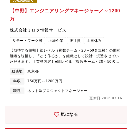
入社実績あり
た。会計・税務という、企業活動の根幹にあるデータを預かる事
業です。このデータは長年、伝票処理・申告業務といった「業務
【中野】エンジニアリングマネージャー／～1200
処理」のために蓄えられてきました。いま、その膨大な業務デー
万
タを、顧客の経営判断を支援する「価値ある情報」へと変えてい
くフェーズに入っています。AIによる経営分析・予測、会計事務
株式会社ミロク情報サービス
所の業務効率化、顧問先企業への新しい価値提供。その土台とな
るのが、ERP・会計システム上に蓄積される業務データを統合・
リモートワーク可
上場企業
正社員
土日休み
整備するデータ活用基盤です。この基盤をゼロから立ち上げるた
め、データ活用基盤チームを立ち上げます。DWH／データレイク
【期待する役割】部レベル（複数チーム・20～50名規模）の開発
の設計から、データパイプラインの整備、分析基盤の運用、将来
組織を統括し、「どう作るか」を組織として設計・浸透させてい
的なAI活用への発展までを担う中核メンバーを募集します。【キ
ただきます。【業務内容】■部レベル（複数チーム・20～50名規
ャリアパス】データエンジニアチームのリーダー候補としての採
模）の開発組織の統括■アーキテクチャ・技術選定・開発プロセス
用を想定しています。将来的にはマネジメント（管理職）、ある
勤務地
東京都
等「**どう作るか**」の意思決定■技術標準の設計と組織横断での
いはデータアーキテクトとしてのスペシャリストキャリアを描く
浸透■「どう作るか」に基づく必要スキル・人材像の定義と、組織
ことが可能です。【商品・サービス説明、取引先】ERPシステム
年収
750万円～1200万円
体制の設計■PdM・営業・サポート・経営層の結節点として、技術
をはじめとした業務用アプリケーションソフトの開発・販売。会
と事業を束ね合意形成をリードする■開発生産性向上、DevOps／
職種
ネット系プロジェクトマネージャー
計事務所向け「ACELINK NX-Pro」、その顧問先向け「ACELINK
プラットフォーム文化の浸透■経営層との折衝・予算交渉【ポジシ
NX-CE」、中堅企業向けERP「Galileopt DX」などのオンプレミ
更新日 2026.07.16
ョンのミッション】PdMが「**何を**作るか」に責任を持つのに
ス製品に加え、「かんたんクラウド」「LucaTech GX」など小規
対し、EMは「**どう**作るか」に責任を持ちます。複数チーム・
模企業向けクラウドサービスを展開。取引先は全国の税理士・公
部レベルの開発組織を統括し、アーキテクチャ・技術選定・開発
気になる
認会計士事務所、およびその顧問先である中堅・中小企業。
プロセス・技術標準を組織として設計することで、個人プレーに
依存しない再現性のある開発体制を構築することが最大のミッシ
ョンです。PdM・営業・サポート・経営層の結節点として、技術