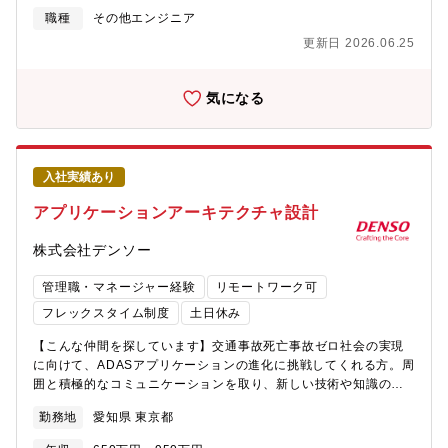
プロジェクトの実行計画立案、進捗管理、課題解決の推進、予算
命感を持ち、グループ全体をサイバー攻撃や情報漏えいから守る
職種
その他エンジニア
管理、またパートナとの連絡会議運営などを行うプロジェクトマ
責任を主体的に担える方を求めています。不確実な状況や困難な
更新日 2026.06.25
ネージメントチームのメンバーとして、上司の指示のもと、プロ
課題に対しても自ら意思決定し、統制の設計から展開・定着まで
ジェクトマネジメント業務の一部を担い、プロジェクト成果の最
最後までやり切れる方を歓迎します。また、周囲を巻き込みなが
大化を目指していただきます。【仕事の魅力・やりがい】・先端
らリーダーシップを発揮し、グローバル・全社規模の課題に主体
気になる
技術を利用するスパコンの開発業務です。目標達成のためにチャ
的に取り組める方を期待しています。
レンジしながら、プロジェクト成功のために皆で協力して開発に
取り組みます。・ハード・ソフトを横断した知識の獲得、大規模
スパコンのプロジェクトの経験、世界スパコンランキングで一位
入社実績あり
を獲得した時の達成感。【募集背景と応募者へのメッセージ】次
世代スパコンおよび関連製品の開発を担うメンバーを募集してい
アプリケーションアーキテクチャ設計
ます。最先端のハード・ソフト技術に触れながら、世界最高性能
を目指します。コンピューティング分野の知識と実務経験の両方
株式会社デンソー
を積み重ね、ご自身のキャリアを大きく広げることができます。
これまでの経験を生かし、さらにスケールの大きな開発に挑戦し
管理職・マネージャー経験
リモートワーク可
たい方のご応募をお待ちしています。【配属先】先端コンピュー
フレックスタイム制度
土日休み
ティング開発本部【組織としてのミッション】持続可能なデジタ
ル社会を実現すべく、世界トップのテクノロジー開発に挑戦し、
【こんな仲間を探しています】交通事故死亡事故ゼロ社会の実現
新たなテクノロジープラットフォームを創り上げる【会社の魅
に向けて、ADASアプリケーションの進化に挑戦してくれる方。周
力】■働き方について ・全社で年間80％以上の在宅勤務活用率。
囲と積極的なコミュニケーションを取り、新しい技術や知識の習
・コアタイム無しのフレックスタイム制、子育て、介護、私用問
得、活用することに意欲的な方を募集しています。【募集背景】
わず私生活に合わせた働き方が実現可能。 ・サテライトオフィス
勤務地
愛知県 東京都
我々は安心・快適なモビリティ社会の実現、進化に貢献するた
は1,900拠点で場所を選ばず勤務可。・ドレスコードの自由化や、
め、2035年に交通事故死亡者ゼロを目指しています。その中で衝