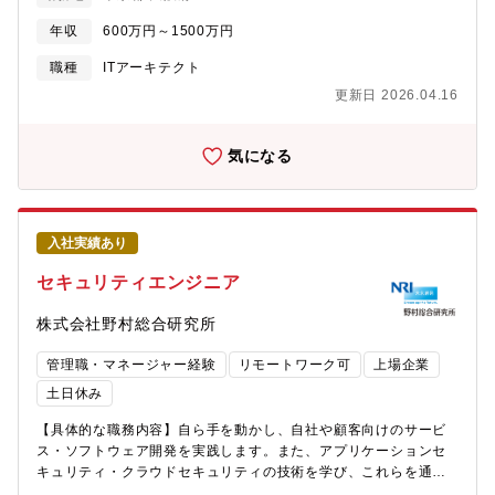
多く集まる組織で、業種業界を問わITアーキテクチャーやIT運用に
が保有する特許を元に開発されたアルゴリズムが組み込まれてい
関するコンサルティング案件を担当しています。【募集職種の期
年収
600万円～1500万円
ます。 日本各地の魅力の再発見や、地域活性化にも繋げることを
待役割】お客様の事業環境は常に変化し、将来を見据えた事業変
目的として、サービスをご提供しています。・資生堂ジャパン
革を行っています。我々も将来の事業に適したITアーキテクチャ
職種
ITアーキテクト
×NRI：スキンケアシステム「Optune（オプチューン）」
ーを提唱していかなければなりません。テクノロジーは日々新し
更新日 2026.04.16
いものが登場してきますが、新しい物だけに踊らされず、適材適
所を見極め、お客様事業を成功に導かねばなりません。これまで
の経験を活かし、お客様の課題を見極め、実現可能なあるべきＩ
気になる
Ｔアーキテクチャーを描く事を、共にチャレンジして頂ける方を
募集しております。【具体的な職務内容】オンプレミス、レガシ
ーシステムからクラウドへの転換、マイクロサービス化、API化、
5G・6ＧのIoTデバイスの普及、AIによる業務効率化といった、急
入社実績あり
速な技術の変化・高度化を前提に、企業にとっての最適な情報シ
ステムの全体構造実現に向けた活動を実施しています。また、注
セキュリティエンジニア
目が高まるコネクティッドカー・MaaSを支える自動車IoTシステ
ム分野を手掛ける機会も増えています。車両接続による大容量デ
株式会社野村総合研究所
ータ転送のネットワークアーキテクチャ、AIを駆使した画像・動
画活用の効率化・高精度化、オンプレミス有効活用のハイブリッ
管理職・マネージャー経験
リモートワーク可
上場企業
ドクラウド、大規模データ処理を担う分散処理技術の変化等、新
土日休み
たなアーキテクチャ移行への挑戦を促し、モビリティ企業のパラ
ダイムシフトを支援しています。■職務内容 ・ITアーキテクチャ
【具体的な職務内容】自ら手を動かし、自社や顧客向けのサービ
ー戦略の策定支援 ・次期システム基盤構想支援、計画の策定支
ス・ソフトウェア開発を実践します。また、アプリケーションセ
援 ・システム刷新のPMO ・新技術のPoC（実証検証）支
キュリティ・クラウドセキュリティの技術を学び、これらを通し
援 ・セキュリティ計画策定 ・脱レガシー、クラウド移行プロ
て得られたノウハウをもとに、顧客のDevSecOpsを支援します。