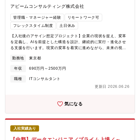
ニーズ・期待に応えるべく、増員を行なうことになりました。エ
えていきます。さらに、それぞれの案件は業界・データ・要件が
アビームコンサルティング株式会社
ンタープライズの案件にも携わることができ、技術領域もさまざ
異なるため、同じ技術スタックを多様な文脈で応用する知的な面
まなプロジェクトがあるので、多くの経験値を得ることができま
白さがあります。加えて、20年以上にわたって蓄積された判断デ
管理職・マネージャー経験
リモートワーク可
す。【得られるスキルやキャリア】◎AWSに特化したプロジェク
ータという他社にはない資産の上で、モデルを継続的に磨いてい
トのため、AWSの知識や経験を一層積めます◎検証にとどまらず
ける環境です。
フレックスタイム制度
土日休み
実際のシステムをクラウドへ移行（オンプレミスやサービスとの
【入社後のアサイン想定プロジェクト】企業の現状を捉え、変革
連携なども含めた）するため、様々な視点でのインフラ技術が伸
を定義し、AIを前提とした構造を設計、継続的に実行・進化させ
ばせます◎お客様と直接やりとりを実施しながら遂行するプロジ
る支援を行います。現実の変革を着実に進めながら、未来の視点
ェクトのため、顧客課題の解決へ結びつくエンジニアリング経験
を取り込み、企業が進化し続けることを支援します。【プロジェ
を積むことができます◎プロジェクトへのアサインは希望者が挙
勤務地
東京都
クト例】■企業全体をアーキテクチャの視点で構造化し、目指す未
手する形式のため、興味のある技術や領域に積極的に関わること
来像と道筋を描く支援業務・システム・組織・テクノロジーを横
ができます◎顧客のプロジェクトに継続的に関わることもできる
年収
690万円～2500万円
断的に捉え、構造的に整理したうえで、次のアクションへ導きま
ため、一度きりで終わらない長期的な改善関係を構築できます
す。■事業をプロダクトの集合体として捉え、アジリティ向上と継
【こんな方におすすめ】■エンジニアとしてクラウドを含めた技術
職種
ITコンサルタント
続的価値提供を実現するプロセス構築考え方の定着、組織構造・
力をさらにアップさせ、スペシャリストとして成長したい■顧客の
更新日 2026.06.26
文化・マインドセット、アーキテクチャ、継続的改善プロセスの
課題を技術をつかって解決していくために、直接顧客と対話をし
構築までを支援します。【組織について】AI & Technology
ながら案件をリードしていきたい（プロジェクトリーダー、プロ
Modernization BUAI Transformation（AITM）として、デジタル
ジェクトマネージャー）■顧客要望に答えるのみでなく、新しい技
気になる
変革を推進しています。領域横断で連携し、構想から実装、定着
術を取り入れた構成の提案など、主体的に動けるクラウドアーキ
までを一気通貫で支援します。我々は、下記の8つの領域でコンサ
テクトになりたい【特徴と強み】■AWS公式の認定資格保持者が
ルティングを行っています。１．デジタルサービスデザイン２．
多数在籍しています。技術力が高いエンジニアたちと研鑽を積む
先端テクノロジー目利き３．エンタープライズアーキテクチャデ
ことができます。 2022 APN Ambassadors 2名（国内 37
入社実績あり
ザイン４．AI５．データマネジメント・ガバナンス６. デジタル・
人） 2022 APN ALL AWS Certifications Engineers 11名（国
インプリメンテーション７. ビジネスレジリエンス８. デジタルケ
内 340人） 2022 APN AWS Top Engineers 2名（国内 110
【中野】データエンジニア／プライム上場／～