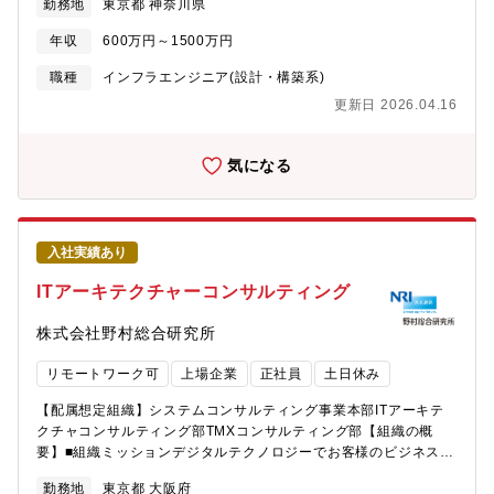
勤務地
東京都 神奈川県
様のビジネス変革にどう生かすか、という視点を持って業務に携
目的として、サービスをご提供しています。・資生堂ジャパン
わっています。社内には様々な業界や高度な技術に精通したメン
×NRI：スキンケアシステム「Optune（オプチューン）」
年収
600万円～1500万円
バーも多く、レビューやアドバイス、時には議論を交わしなが
ら、お客様に向き合います。また、既存の方法や「当たり前」に
職種
インフラエンジニア(設計・構築系)
収まるのではなく、新たな技術を自らに取り入れて活用し、お客
更新日 2026.04.16
様の“変革”の基盤を支えるのが私たちの使命です。【発想力と想像
力】私たちには、最新の技術に詳しく、それらを扱う技能がある
だけでは事足りません。私たちには、「技術力」だけではなく、
気になる
「発想力」と「創造力」も欠かせません。お客様が抱える課題を
解決するには、どんなテクノロジーを用いる必要があるか ？ これ
を柔軟に考え、最適なソリューションを組み合わせていくチカラ
が重要だと考えます。AWSを始めとした「クラウド」の分野は、
入社実績あり
日々新たなサービスが数多くリリースされています。だからこ
そ、それぞれの特性や可能性を理解し、適切な技術を組み合わせ
ITアーキテクチャーコンサルティング
て、問題解決に活かせるかどうかは、エンジニアにかかっていま
す。【具体的な業務内容】クラウドネイティブのサービスやオー
株式会社野村総合研究所
プンソースミドルウェアを組み合わせ、大規模システムを動かす
ための基盤システムを、自らも手を動かしながら構築します。ま
リモートワーク可
上場企業
正社員
土日休み
た、上記に加えてシステムアーキテクチャー、アプリケーション
の処理方式、マルチクラウド運用方式の設計や、基盤構築プロジ
【配属想定組織】システムコンサルティング事業本部ITアーキテ
ェクトのマネージメント業務を実施します。■案件事例・
クチャコンサルティング部TMXコンサルティング部【組織の概
JAL×NRI：「どこかにマイル」日本航空とNRIの共同開発によ
要】■組織ミッションデジタルテクノロジーでお客様のビジネスを
り、通常よりも少ないマイルで、ランダムに表示された４つの行
変革させる■組織の概要ITアーキテクトや元基盤エンジニア人材が
勤務地
東京都 大阪府
き先候補の「どこか」にいける国内線特典航空券サービスで、NRI