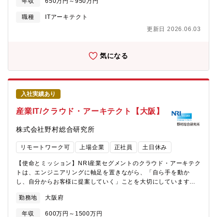
年収
650万円～950万円
活き活きと働くための社内カルチャーの変革にも積極的に取り組
突回避アプリケーションのさらなる性能向上に取り組んでおり、
み中。 ■キャリアについて ・自律的なキャリア形成を推進し、グ
その実現に向けてともに挑戦して頂ける仲間を募集しています。
職種
ITアーキテクト
ループ全体でポスティング制度やFA制度が利用可能。 ・各部組織
【業務内容】 自動運転、先進運転支援システムのアプリケーショ
エンゲージメントを高める活動にも力を入れており、定着する職
更新日 2026.06.03
ン仕様検討からソフト実装や実車評価に至るまでの業務・顧客や
場環境の風土醸成が心がけられております。
関連部門とのコミュニケーション・HWリソーセス管理、アプリ要
件管理、スケジューリング設計/検証・SoC内コア機能配置検討、
気になる
SWC間接続IF管理・ECU実機や実車の計測ログの解析、不具合解
析【業務のやりがい・身につくスキル、技術優位性、製品の強
み・魅力】・全世界の車両に広く採用されている為、自身の開発
した製品が交通事故およびその死傷者の低減に貢献している実感
入社実績あり
が持てます。・最前線での競争に参画することで、業界最新の技
術を身に着けることができます。・センシング部署と一体となっ
産業IT/クラウド・アーキテクト【大阪】
て開発するため、アプリケーションの知識に加えて、認識技術に
関する知識も身につきます・国内外の拠点を活用したグローバル
株式会社野村総合研究所
な事業を牽引することができます。【職場情報 ①組織ミッション
と今後の方向性】J-QuAD DYNAMICSは自動運転、先進安全運転
リモートワーク可
上場企業
正社員
土日休み
支援、自動駐車、車両運動制御の4領域での開発経験を生かし、ア
プリケーション仕様策定から実車評価まで、ソフトウェア開発を
【使命とミッション】NRI産業セグメントのクラウド・アーキテク
全てのフェーズに対応しています。その中で先進安全技術2部で
トは、エンジニアリングに軸足を置きながら、「自ら手を動か
は、先進安全システムにおける予防安全アプリケーションの設計
し、自分からお客様に提案していく」ことを大切にしています。
開発を行っています。量産向けのアプリケーション開発はもちろ
自分たちが持っているクラウドを始めとした最新の技術を、お客
勤務地
大阪府
ん、AIによるクルマの知能化により予防安全技術を強化する取組
様のビジネス変革にどう生かすか、という視点を持って業務に携
みも行っています。【職場情報 ②組織構成（年齢層/人数規模）、
わっています。社内には様々な業界や高度な技術に精通したメン
年収
600万円～1500万円