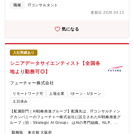
めています。わたしたちは最適解の追求のために特定の製品によ
います。業界でも最多のカードに対応している事、仮想化技術を
職種
ITコンサルタント
らず、世にないAIは自ら作り出し、フューチャーが持つ屈指のIT
用いる事、優れた拡張性高いセキュリティを可能としており、業
更新日 2026.04.13
コンサルティング力と組み合わせて顧客・業界の変革を続けてい
界での大きな優位性を確立しております。https://www.tm-
ます。【ミッション・具体的な業務】・AIエージェントや数理最
nets.com/service/thinclient/
適化、画像、言語等の最先端のAI活用テーマを構想し、ビジネス
気になる
インパクトを生み出す提案をリードします・顧客・業界が抱える
本質的な課題に基づき、AIを核とした革新的な業務とAIソリュー
ションをデザインします・AI案件の成功に向けてプロジェクト全
体を牽引、メンバーとして参画する場合は高度なAIエンジニアリ
入社実績あり
ングとデリバリを推進します・社外への情報発信（講演活動、専
門誌への執筆など）を通じて、AI領域における同社のプレゼンス
シニアデータサイエンティスト【全国各
を確立することもできます【AI社会実装の事例】・AIエージェン
地より勤務可◎】
トによるAI駆動の法人融資業務プロセスへの変革デザイン・実装
（金融）・全社基盤のAIエージェント・プラットフォームの設
フューチャー株式会社
計・開発（製造）・全社の生成AI活用施策の推進の伴走支援およ
びAI基盤構築（製造）・新聞特化の大規模言語モデル研究開発・
リモートワーク可
上場企業
Iターン・Uターン
導入（メディア）・精神疾患診断補助を行うソフトウェア医療機
器研究開発（医療）・業界屈指精度・業務改善効果を誇る完全自
土日休み
社性の特化型AI-OCR（公共・民間各社）・美容診断・画像生成、
【配属部門｜AI戦略推進グループ】配属先は、ITコンサルティン
類似ファッション検索等のカスタムAIエンジン（美容・アパレ
グカンパニーのフューチャー株式会社に設立されたAI戦略推進グ
ル）・50万個/日の生産を支える日販の食品製造業の消費需要予測
ループ（旧：Strategic AI Group） はAIの専門組織。NLP、
（食品製造）・年5万時間の効果を生む従業員シフト最適化エンジ
Computer Vision、Machine Learning全般、AIエージェント、数
ン開発（小売）・構築したデジタルツインを駆使した、人の手を
勤務地
東京都 大阪府