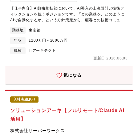
価を行い、標準技術を策定する。・技術に関するベストプラクテ
ィスの収集・整理を通して知見の共有やブラッシュアップを実施
【仕事内容】AI戦略統括部において、AI導入の上流設計と技術デ
する。・また、必要なITツール・デバイスについて、開発・運用
ィレクションを担うポジションです。「どの業務を、どのように
チームの現場に落とし込めるよう導入推進を行い、運用を監督す
AIで自動化するか」という方針策定から、顧客との技術コミュニ
る。・同チームにおける他業務への対応や、メンバーのサポー
ケーション、エンジニアへのディレクションまでを一貫して担い
ト・育成を行い、チーム全体の成果向上に貢献する。【ＹＫＫ Ａ
勤務地
東京都
ます。自ら手を動かすのは技術的に難易度の高い案件に限定さ
Ｐ×IT・デジタル】第7次中期事業方針として、グローバル市場で
れ、通常はエンジニアに対する仮説設定・設計レビュー・タスク
年収
1200万円～2000万円
の競争力強化のため、インフラ・アプリのグローバル標準化と強
指示が中心です。AI戦略統括部の技術面の中核として、AI導入の
化、先端技術の研究と検証を進めています。プロセス全体の最適
質とスピードを決定づけるポジションです。【具体的な業務内
職種
ITアーキテクト
化や業務フローの改善をしつつ、「AI」や「ロボット」、「5G」
容】■AI導入の上流設計（どの業務を、どのようにAIで自動化する
更新日 2026.06.03
等のデジタル技術を活用して業務の自動化・効率化を進めていき
かの方針策定）■顧客との技術コミュニケーション（実現可能性の
ます。【定年】定年制なし※65歳を超えても正社員としてお勤め
判断、技術的な提案、要件のすり合わせ）■AIエンジニアへのディ
いただけます【働き方】・同ポジションについては現在、在宅勤
レクション（仮説設定、設計レビュー、タスク指示）■高難易度案
気になる
務（リモートワーク）が主流、週一出社を想定しております。※
件における実装・技術的問題解決■AIPMと連携した開発見積も
都度必要に応じ、出社いただきます。・フレックス：業務調整の
り・スケジュール策定■AIにおける技術選定、アーキテクチャ設
上で使用可（入社3ヶ月経過後目安）・出張：数か月に1回（海外
計、中長期の技術戦略の策定■モデル品質、運用品質の継続的なモ
とのMTGは基本オンラインを想定）・完全週休2日制で年間休日は
ニタリングと改善※ステークホルダー：AI戦略統括部 部長、
123日・全社の平均残業時間は月22.1H・有給取得日数は平均12.9
入社実績あり
AIPM、AIエンジニア、営業【組織構成】AI戦略統括部・部長：1
日・平均勤続年数は20.2年【同社の魅力】■安定性基盤＋高い製品
名（AIエージェントから同社にジョイン）・AIテクニカルリー
ソリューションアーキ【フルリモート/Claude AI
力日本の大手サッシメーカーの1社として、業界シェアトップクラ
ド：2名・AIエンジニア：2名【AI戦略統括部について】AI戦略統
スの当社。「現地の製品は現地人の手で現地でつくる」という考
活用】
括部は、第二創業期を全社横断で推進するために2026年3月に新
えのもと、日本人の手で日本のための製品を生産しています。そ
設された組織です。AIテクニカルリード・AIエンジニアが複数名
のため、アルミや樹脂といった原材料以外のところでは、ほぼオ
株式会社サーバーワークス
在籍し、立ち上げからわずか2ヶ月で10名規模に到達した急成長フ
リジナルでYKKAPが日本でつくっており、高い製品力が強みで
ェーズの組織です。AI技術と業務オペレーションの両方に精通し