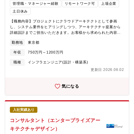
す。
管理職・マネージャー経験
リモートワーク可
上場企業
たメンバーが集まっています。本ポジションは部長直下となり、
AIPMやAIエンジニアと密に連携しながら案件を推進します。【ポ
土日休み
ジションの魅力】①「いま解ける課題」と「まだ誰も解けていな
【職務内容】プロジェクトにクラウドアーキテクトとして参画
い課題」の両方に毎日向き合える現時点のAI技術で十分に自動化
し、システム要件をヒアリングしつつ、アーキテクチャ提案から
できる業務は膨大にあり、それらを実装に落とし込むだけでも大
詳細設計までご担当いただきます。お客様から求められた内容で
きな価値が生まれます。一方で、画像・動画・リアルタイム監視
設計構築を進めるだけではなく、より良いサービス（時にはAWS
といった領域は、最新モデルをもってしても容易ではなく、常に
勤務地
東京都
以外も）を組み合わせた提案・構成への見直し、さらにAWSのサ
技術と向き合う最前線です。実装で確実に成果を出しながら、最
ービスアップデートも含めた最新情報を日々キャッチアップし、
先端の領域で技術的なチャレンジを続けられる「実需に応える仕
年収
750万円～1200万円
最適な設計を目指します。なお、利用技術はAWS導入（オンプレ
事」と「未踏に挑む仕事」が同居しているのがこのポジションの
ミスからクラウドへの移行）からクラウドネイティブなサーバー
面白さです。②上流設計から実装まで一気通貫で握れる、技術判
職種
インフラエンジニア(設計・構築系)
レス開発など多岐にわたります。案件規模（小中規模）によって
断のフルオーナーシップ新設組織のテクニカルリードとして、AI
更新日 2026.06.02
はエンジニアとして手を動かしつつも、プロジェクトマネジメン
導入の技術方針をゼロから設計できます。多くの大企業ではPoC
トなど技術を軸として業務の幅を広げ、経験を積んでいけます。
チームと本番運用チームが分断されていますが、本ポジションで
【具体的には】プロジェクトを推進していくエンジニアとして、
はPoCの仮説設定から、エンジニアへのディレクション、本番運
気になる
AWSを活用したシステムの設計や構築を実施いただきます。■お
用の品質管理まで一気通貫で握れます。部長直下のポジション
客様との打ち合わせ、提案およびヒアリング、プロジェクトハン
で、技術選定・アーキテクチャ・開発プロセスのすべてに自分の
ドリング■要件定義、AWS設計、構築■AWS運用設計、継続的な改
意思決定が反映され、経営判断の「技術側の声」を担う立場で
善のための提案と実装・運用■顧客提案のためのアーキテクチャ・
す。③「1つの技術判断が複数の事業を動かす」横展開のスケール
入社実績あり
技術検証（最先端の技術・サービスを実際に利用し提案に活かせ
同社には既に多数のBPO業務があり、その多くがAI導入の対象に
ます）【募集背景】新しい生活様式や時代の変化もあり、AWSの
なります。テクニカルリードが上流で設計したアーキテクチャ
コンサルタント（エンタープライズアー
導入を検討されるお客様が増え続けています。実際に業績は5年連
は、案件ごとにカスタマイズされながらも複数案件に横展開さ
キテクチャデザイン）
続で増益しており、2016年度と比較すると約4倍まで成長。この
れ、1つの技術判断が複数の顧客企業のオペレーションを同時に変