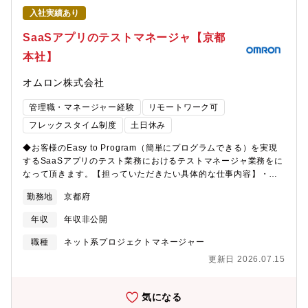
と事業を束ね合意形成をリードしていただきます。【現在の取り
入社実績あり
組み例】■開発組織の拡大・技術スタック刷新オンプレミス製品か
らクラウドサービスへの段階的シフトに伴い、開発組織の拡大と
SaaSアプリのテストマネージャ【京都
技術スタックの刷新を並行して進行中「LucaTech GX」
本社】
「LucaTech AX」等の新プラットフォーム開発に向けた、開発体
制とアーキテクチャの設計■組織横断の技術標準化アーキテクチャ
オムロン株式会社
ガイドライン・技術選定プロセスの設計と、複数プロダクト横断
での浸透AI活用（生成AIによる開発支援・LucaTech AX等のAI連
管理職・マネージャー経験
リモートワーク可
携）に向けた、開発組織としてのスキル定義とガイドライン整備
【募集背景】同社は1977年の設立以来、全国約8,400の会計事務
フレックスタイム制度
土日休み
所と、その顧問先である中堅・中小企業の業務を支えてきまし
◆お客様のEasy to Program（簡単にプログラムできる）を実現
た。会計・税務という、企業活動の根幹にあるデータを預かる事
するSaaSアプリのテスト業務におけるテストマネージャ業務をに
業です。いま、その基盤が大きく変わろうとしています。長年の
なって頂きます。【担っていただきたい具体的な仕事内容】・テ
中心だったオンプレミス製品に加え、「かんたんクラウド」
スト計画の作成と実行（CI/CD）、テスト自動化の推進・テスト
「LucaTech GX」「LucaTech AX」「Edge Tracker」などのク
勤務地
京都府
設計・実行・プロジェクトごとのテストチームの指揮・品質・セ
ラウドサービスが拡大し、扱う技術領域は急速に広がっていま
キュリティに対するリスクマネジメント・品質指標達成に向けた
す。電帳法・インボイス制度等の継続的な法令対応、AI連携、DX
年収
年収非公開
各種取り組みの計画・実行【Easy to Programの業務内容（一
予算化の社会的追い風を背景に、開発組織の拡大と技術スタック
例）】■生成AIを用いたPLCプログラムの解析や自動生成、他社
刷新を同時に進めるフェーズに入っています。その中核となるの
職種
ネット系プロジェクトマネージャー
PLCソフトからのコンバート技術■PLCなどのファームウェアを仮
は、技術と事業、複数の関係者の立場を束ね、組織として「どう
更新日 2026.07.15
想化（動作ハードウェア非依存化）し、シミュレーションソフト
作るか」を決められる人材です。個人の力に依存せず、持続的に
で実機レスで動作確認ができるシステムの開発■自社の開発生産性
技術力が高まる開発組織を作る。複数チームを束ね、アーキテク
を高めるための仕様書やテストの自動化技術の開発【募集背景】■
チャ・技術選定・開発プロセスを組織として設計する、エンジニ
気になる
日本の製造業を始めとするモノづくり現場は、熟練技術者の高齢
アリングマネジャーを募集します。【キャリアパス】部レベル