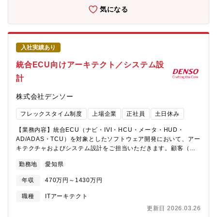
（Docker、ハイパーバイザ）、映像活用などの技術をPLC・開発
SoC(System on a Chip)は、急速に高機能化・高性能化してお
気になる
環境に搭載する技術の開発を行っています。■我々は、業界No1の
り、車の価値を左右するキーデバイスになっています。トヨタグ
心理的安全性の高い職場を目指しています。・20代を中心とした
ループのニーズ、課題に即した車載SoCを企画・開発・使いこな
若いチームです。・1on1や面接を通じて、ご自身のWILLの表出
していくためには、将来の車載コンピュータで期待される機能・
を大事にする職場です。・ご自身のキャリア形成が可能です（e-
性能を想定し、SoCの要件化、差異化IPの探索・開発・評価、先
入社実績あり
learning補助、資格取得時の報償の制度あり。職場内での勉強会
端アルゴリズムの最適な組み込み実装、SoCの設計を進めること
あり）。・業務状況に応じたメリハリのある働き方、性別に関係
が急務です。これらの領域で、牽引役をお任せできる方を募集し
統合ECU向けアーキテクト／システム設
なく育児休業が取りやすい、非常に働きやすい職場です。【本ポ
ています。【職場紹介】 同職場（SoC研究開発部 SoC開発室）
計
ジションの魅力】■世界・日本の製造業をより良くする、に貢献で
はキャリア採用者が7割を超える多様性に富んだ職場となります。
きます・世界や日本の製造業が抱える深刻な問題（高齢化・人財
トヨタグループの自動運転、次世代モビリティのニーズ、課題に
株式会社デンソー
不足・生産性向上など）の解決に貢献できます。■技術的挑戦と最
こたえる車載SoCの実現のため、半導体のハードウェア、組み込
先端技術への関与ができます・仮想化、生成AI、AIエージェン
み実装ソフトウェア、自動運転のアルゴやシステムなど、様々な
フレックスタイム制度
上場企業
正社員
土日休み
ト・マルチエージェントなど、現在注目されている技術に挑戦で
分野で尖った技術を持つ個性豊かなメンバーが集まっています。
きます。・これらの技術開発を通じて、ご自身のキャリア開発・
技術に真摯に、オープンに意見を出し合える文化を持つ、プロフ
【業務内容】統合ECU（ナビ・IVI・HCU・メータ・HUD・
スキルアップを図ることができます。■キャリアと成長の機会があ
ェッショナル集団です。【業務内容】 世界トップレベルの安全性
AD/ADAS・TCU）を対象としたソフトウェア開発において、アー
ります・技術志向の若手メンバーと共にご自身のキャリア形成・
と利便性を備えた自動運転システム・車載コネクテッドサービス
キテクチャおよびシステム設計をご担当いただきます。顧客（自
成長の機会を得ることができます。【求める人物像】■チームワー
に対応するSoCの企画・先行開発を推進中です。当面は、下記①
動車メーカー様）の要求を満たすアーキテクチャ・システムの設
キングに喜びを感じる方■新しい技術に興味を持ち、チャレンジし
～②のいずれかに従事していただきます。①将来の車載SoCアー
勤務地
愛知県
計設計に基づくソフトウェアモジュールの開発支援技術的な課題
ていく方■自ら率先して開発に取り組む方
キテクチャの構築、仕様の策定②将来の車載システムにおけるソ
の抽出と解決策の提案他部門との連携による設計品質の向上【業
フトウエアアーキテクチャの構築職場（SoC研究開発部 SoC開
年収
470万円～1430万円
務のやりがい・身につくスキル、技術優位性、製品の強み・魅力
発室）はキャリア採用者が7割を超える多様性に富んだ職場となり
】■ 統合ECUのアーキテクチャ設計を通じて、次世代車載システ
職種
ITアーキテクト
ます。トヨタグループの自動運転、次世代モビリティのニーズ、
ムの中核技術を担う経験が得られます。■ 顧客要求をもとに、最
課題にこたえる車載SoCの実現のため、半導体のハードウェア、
更新日 2026.03.26
適なシステム構成をゼロから設計する力を養うことができます。■