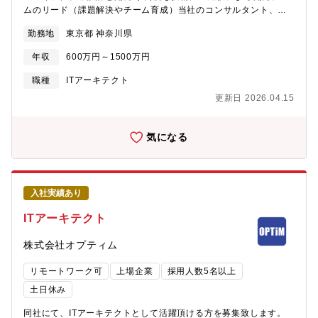
職務内容】テクノロジー、データ分析を通して、業務変革プロジ
ムのリード（課題解決やチーム育成）当社のコンサルタント、サ
ェクトに参画いただきます。数多くある課題や検討施策の重要
ービスデザイナー、スクラムマスター等と協力しながら、業界に
勤務地
東京都 神奈川県
度・優先度設定からチームで活動を行っていきます。■保険業界向
とらわれずエンジニアリング力を軸に価値を提供していただく仕
け実証検証の企画・実行 ・テックリード ・アジャイル開発
事です。また、社内向けには専門家、有識者として、新たな技術
年収
600万円～1500万円
（スクラムマスタ） ・基盤アーキテクチャ■保険業界内外のデー
獲得やナレッジ等の展開活動に従事していただきます。参考
タを分析し、業務適用を検討 ・データサイエンティスト【携わ
URL： https://bit-labs.nri.co.jp/【魅力】■日系最大手シンクタン
職種
ITアーキテクト
るビジネス・サービス・テーマ】保険業界の変革テーマに携わり
クであり、強力な顧客基盤やリソースを保有しており、総合的な
更新日 2026.04.15
ます。対外発表できる事例は限られますが、一部を以下にご紹介
提案が可能です（時価総額上位50社の90％がクライアントになり
します。■大手企業との共創（テレマティクスで損害サービスを高
ます。）。■未来予測、社会提言からコンサルティング、システム
度化）
開発、アウトソーシングまで、超上流から一気通貫でのサービス
気になる
https://www.nri.com/-/media/Corporate/jp/Files/PDF/news/newsrel
提供が可能です。■業界内でも年収水準が高い企業であり、2022
活用（コールセンタの業務高度化）
年全社平均年収は1200万を超えます。年収アップが期待できる企
https://www.nri.com/jp/news/newsrelease/lst/2019/cc/0221_1【仕
業です。■競合他社の営業利益率8％前後に対し、NRIは
事の魅力・やりがい・キャリアパス】NRIは、基幹業務の変革に貢
17,4％（2022年）と高い営業利益率を誇ります。■共同利用型サ
入社実績あり
献することをゴールにしています。そのため、仮説検証、データ
ービスやアウトソーシング、システムのエンハンスメントなど、
分析を行うにあたっては、保険会社の基幹業務データの特性を踏
景気の影響を受けない安定した事業ドメインを保有しており、業
ITアーキテクト
まえ、顧客の事務やビジネスの視点を持ちながら実施していくこ
績も安定しています。■証券会社向けのデファクトスタンダードと
とに特長があります。また、保険会社の業務有識者と組みなが
なっている「STAR」システムなど、業界内で高いシェアを持つIT
株式会社オプティム
ら、壁打ちを繰り返し、深い議論を経て、ゴールを共に目指して
ソリューションを複数保有しています。
いきます。【会社の魅力】■日系最大手シンクタンクであり、強力
リモートワーク可
上場企業
採用人数5名以上
な顧客基盤やリソースを保有しており、総合的な提案が可能です
土日休み
（時価総額上位50社の90％がクライアントになります。）。■未
来予測、社会提言からコンサルティング、システム開発、アウト
同社にて、ITアーキテクトとして活躍頂ける方を募集致します。