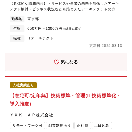
ソーシングまで、超上流から一気通貫でのサービス提供が可能で
【具体的な職務内容】・サービスや事業の未来を想像したアーキ
す。■業界内でも年収水準が高い企業であり、2022年全社平均年
テクト検討・ビジネス状況なども踏まえたアーキテクチャの方向
収は1200万を超えます。年収アップが期待できる企業です。■競
性や実現手法の検討・開発チームのテックリード【同社につい
合他社の営業利益率8％前後に対し、NRIは17,4％（2022年）と
勤務地
東京都
て】オプティムでは、「世界一、AIを実用化させる企業になる」
高い営業利益率を誇ります。■共同利用型サービスやアウトソーシ
というスローガンのもとAI・IoTプラットフォームの開発や、農
ング、システムのエンハンスメントなど、景気の影響を受けない
年収
650万円～1300万円
※経験に応ず
業・医療・建設といった様々な産業のイノベーションを起こすた
安定した事業ドメインを保有しており、業績も安定しています。
めの新規サービス・アプリケーションの開発を行っています。IT
職種
ITアーキテクト
アーキテクトは、サービスや事業のビジョン、技術のトレンド、
更新日 2025.03.13
時には顧客の課題などを考慮しつつ、必要なアーキテクチャの検
討や設計を行います。
気になる
入社実績あり
【在宅可/定年無】技術標準・管理(IT技術標準化・
導入推進)
ＹＫＫ ＡＰ株式会社
リモートワーク可
副業制度あり
正社員
土日休み