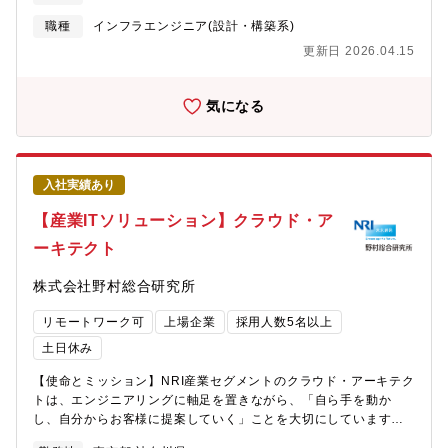
キャリア入社者比率/前職業界、在宅勤務利用率】◎キャリア入社
バーも多く、レビューやアドバイス、時には議論を交わしなが
比率：約15%自動車業界だけでなく、精密機器メーカ、製造メー
ら、お客様に向き合います。また、既存の方法や「当たり前」に
職種
インフラエンジニア(設計・構築系)
カからの入社者もいます。要件定義・設計・実装・評価のソフト
収まるのではなく、新たな技術を自らに取り入れて活用し、お客
更新日 2026.04.15
ウェア開発工程を経験されている方であれば、問題なく参画でき
様の“変革”の基盤を支えるのが私たちの使命です。【発想力と想像
ると考えています。◎在宅勤務：J-QuADではFace to Faceのコ
力】私たちには、最新の技術に詳しく、それらを扱う技能がある
ミュニケーションが重要と考え、在宅勤務は10日/月以内をルール
だけでは事足りません。私たちには、「技術力」だけではなく、
気になる
にしています。【職場情報 ③キャリア入社者の声/活躍事例】★32
「発想力」と「創造力」も欠かせません。お客様が抱える課題を
歳(社会人経験12年目) 中途入社(前職：製造メーカー)予防安全ア
解決するには、どんなテクノロジーを用いる必要があるか ？ これ
プリケーション開発における、V字プロセスの先頭(目標企画)と終
を柔軟に考え、最適なソリューションを組み合わせていくチカラ
点(評価結果解析)を担当しています。企画時に自分が仕様設計部門
が重要だと考えます。AWSを始めとした「クラウド」の分野は、
入社実績あり
と取り決めた内容について、結果解析時に成果として確認できる
日々新たなサービスが数多くリリースされています。だからこ
ため、新技術の適用や、自分の意見の反映内容を短いスパンで確
そ、それぞれの特性や可能性を理解し、適切な技術を組み合わせ
【産業ITソリューション】クラウド・ア
認ができ、やりがいや自身の技術力向上を感じながら仕事ができ
て、問題解決に活かせるかどうかは、エンジニアにかかっていま
ーキテクト
ています。★29歳(社会人経験6年目) 中途入社(前職：車両メー
す。【具体的な業務内容】クラウドネイティブのサービスやオー
カー)予防安全アプリケーションの仕様設計を担当しています。人
プンソースミドルウェアを組み合わせ、大規模システムを動かす
株式会社野村総合研究所
の命を守るシステムを開発しているため、責任の大きい仕事では
ための基盤システムを、自らも手を動かしながら構築します。ま
ありますが、チームメンバとお互いにカバーし合いながら、業務
た、上記に加えてシステムアーキテクチャー、アプリケーション
リモートワーク可
上場企業
採用人数5名以上
を進められる安心感があります。私自身、育児をしており、仕事
の処理方式、マルチクラウド運用方式の設計や、基盤構築プロジ
と家庭を両立がしやすい環境で、理解のある職場だと実感してい
ェクトのマネージメント業務を実施します。■案件事例・
土日休み
ます。
JAL×NRI：「どこかにマイル」日本航空とNRIの共同開発によ
【使命とミッション】NRI産業セグメントのクラウド・アーキテク
り、通常よりも少ないマイルで、ランダムに表示された４つの行
トは、エンジニアリングに軸足を置きながら、「自ら手を動か
き先候補の「どこか」にいける国内線特典航空券サービスで、NRI
し、自分からお客様に提案していく」ことを大切にしています。
が保有する特許を元に開発されたアルゴリズムが組み込まれてい
自分たちが持っているクラウドを始めとした最新の技術を、お客
ます。 日本各地の魅力の再発見や、地域活性化にも繋げることを