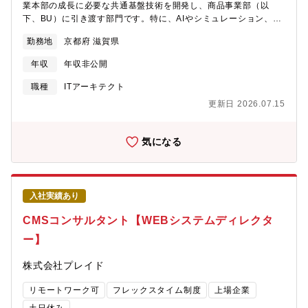
業本部の成長に必要な共通基盤技術を開発し、商品事業部（以
下、BU）に引き渡す部門です。特に、AIやシミュレーション、デ
ジタルツインなどのデジタルエンジニアリング技術の開発を行っ
勤務地
京都府 滋賀県
ています。部門の拠点は、草津事業所（滋賀県草津市）、および
京都本社（京都市）です。【担っていただきたい具体的な仕事内
年収
年収非公開
容】入社後、デジタルエンジニアリング技術の開発を担って頂き
ます。ご本人の経験、希望を踏まえて、スペシャリスト系、プロ
職種
ITアーキテクト
ジェクトリーダ系、プレーヤ系のいずれかで活躍頂く予定です。
更新日 2026.07.15
【スペシャリスト系の方】- デジタルエンジニアリング技術の探
索、PoC開発を通じた技術検証。技術戦略の立案と実行。パート
ナ企業との連携と知財活動。【ソフトウェアアーキテクト系の
気になる
方】- ソフトウェアアーキテクチャの設計、若手技術者とのペアプ
ロやウォークスルーを通じたソフトウェア開発技術の指導。- 開発
テーマのプロジェクトマネジメント。【設計者の方】- AI技術を組
み込んだ統合ソフトウェア開発環境(プログラミング、シミュレー
入社実績あり
ション)の開発- AI技術を組み込んだSaaSソフトの開発- シミュレ
ーションやバーチャルコミッショニングに関するSaaS向けや
CMSコンサルタント【WEBシステムディレクタ
Windows/Linux向けのソフトウェア開発- Webserverを活用した
ー】
アプリの開発【具体的な仕事内容に対しての期待する成果】【ス
ペシャリスト系の方】- 商品事業本部全体に展開可能なデジタルエ
株式会社プレイド
ンジニアリング技術の探索と技術戦略の立案・実行。- パートナ企
業の発掘と技術的な関係強化。- 同社知財部門と連携して、知的財
リモートワーク可
フレックスタイム制度
上場企業
産保護に向けた戦略的な特許出願。【ソフトウェアアーキテクト
系の方】- SaaS系ソフトウェアのアーキテクチャ設計、若手への