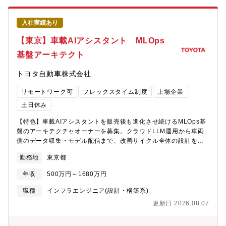
定そのものをリードできる即戦力人材を社外から迎え入れ、知能
化サービス基盤の進化を加速させたいと考えています。業務のや
入社実績あり
りがい本ポジションの最大の魅力は、決められたアーキテクチャ
をなぞる役割ではなく、「何を共通基盤として残し、何を各サー
【東京】車載AIアシスタント MLOps
ビスの競争領域に委ねるのか」という設計の意思決定そのものを
基盤アーキテクト
担える点にあります。AI×モビリティという未成熟かつ競争の激し
い領域において、上流での判断が、そのままグループ横断で再利
トヨタ自動車株式会社
用される標準となり、将来のサービス開発スピードや拡張性を左
右します。技術トレンドを追うだけでなく、アーキテクトとして
リモートワーク可
フレックスタイム制度
上場企業
の判断が“形として残り続ける”。このスケール感と裁量は、本ポジ
ションならではの魅力です。職務内容AI技術を活用した次世代モ
土日休み
ビリティプラットフォームにおいて、クラウド・エッジ（車載／
【特色】車載AIアシスタントを販売後も進化させ続けるMLOps基
IoT）を横断するアーキテクチャの構想から設計、実装方針策定ま
盤のアーキテクチャオーナーを募集。クラウドLLM運用から車両
でを一気通貫で担っていただきます。最初は中核領域の設計レビ
側のデータ収集・モデル配信まで、改善サイクル全体の設計をリ
ュー／意思決定支援から入り、段階的に設計標準の策定・展開ま
ードいただきます。【概要】トヨタはモビリティカンパニーへの
で拡張させていくことで、マイクロサービス構成・責務分割・AI
勤務地
東京都
変革に向け、車載AIアシスタントを中心としたソフトウェアサー
配置に関する重要な設計判断をリードする立場として、知能化サ
ビスの開発を推進しています。本ポジションは、その改善サイク
ービスPFの中核を形にしていただきます。具体的な業務内容AI技
年収
500万円～1680万円
ル全体（クラウド側のLLM運用から、車両側のテレメトリ収集・
術を活用した次世代モビリティプラットフォームにおいて、クラ
モデル配信まで）のアーキテクチャオーナーです。個別コンポー
ウド・エッジ（車載／IoT）を横断したアーキテクチャ設計・技術
職種
インフラエンジニア(設計・構築系)
ネントの実装ではなく、改善サイクルという「仕組みそのもの」
のリードを担当いただくとともに、マイクロサービス/API/イベン
更新日 2026.08.07
の設計と、それを組織に定着させることに責任を持ちます。【詳
ト設計および実装リードを、以下のような流れで知能化チームの
細】・クラウドLLM運用基盤の全体アーキテクチャ設計（モデル
メンバとともに推進いただきます ・ クラウド～エッジ（車