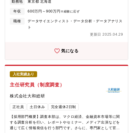
勤務地
東京都 北海道
ンジン開発（小売）・構築したデジタルツインを駆使した、人の
催。★女性活躍推進法に基づく「えるぼし認定」で最高ランク第3
産業を支える事業者様（車検工場、自動車部品商社、社販事業
手を介さないフルデジタルの設備点検の訪問計画最適化（エネル
段階目を取得
者、板金工場、GSなど）の業務支援システムを提供して得たビッ
年収
600万円～900万円
※経験に応ず
ギー）・マーケティングや業務効率化等の施策検討～検証の
グデータを活用し、新たなサービス化を目指しつつ、最新の技術
PDCAを回す伴走型データ活用（各社）【基礎研究・応用研究の
観点（ブロックチェーン、AI、5Gなど）からサポートすることを
職種
データサイエンティスト・データ分析・データアナリス
事例】・LLM/NLPを中心とした複数大学との共同研究、国内・海
ミッションとしています。サポートとして企画、実装、運用まで
ト
外会議や論文誌への投稿・発表・AI Agentの最新手法、ツール、
全ての工程に携わります。【業務内容】■業種別（整備事業者向
更新日 2025.04.29
アーキテクチャの調査や応用研究開発・MLOps・LLMOpsのサー
け、自動車部品商社向けなど）に展開をしているプロダクトごと
ビス調査や応用検証・その他、ビジネス課題に応じたLLM/NLP、
の課題を抽出し、テクノロジーと戦略の両面から解決をリードし
CV、数理最適化の応用研究開発など【多様な働き方への取り組み
ていただきます。■プロダクトやソリューションのブリーフィング
気になる
や制度】★ワークライフバランス・裁量労働制（セルフコントロ
管理、概念実証、技術リソースの追加手配など、プロダクト開発
ール制）を採用 個人のライフスタイルに合わせて勤務時間をコ
を行なっている開発組織・エンジニアを技術面からサポートいた
ントロール（子供の送り迎えや病院付き添いなど中抜けも可）・
だきます。■お客様やパートナー様の技術環境と当社のコアプロダ
全社的なリモートワーク活用によるワークライフの両立促進、場
クトである『Broadleaf Cloud Platform』の統合・連携方法につ
入社実績あり
所関係なく働ける環境整備（ロケーションフリー制度）を導入。
いて要件定義、設計～運用までをリードしていただきます。■社内
北は北海道から南は沖縄までUIターン社員含め幅広い拠点での人
のエンジニアリングチーム、ステークホルダーに対してコンサル
主任研究員（制度調査）
材がジョイン。・成果比率型裁量労働制の導入 業務の成果量を
タント兼サブジェクト マター エキスパート（SME）の役割を担
80%や60%などに調整することで、個人の事情に応じた働き方を
い、導入に関する技術的障害を解決するとともに、改善を図って
株式会社大和総研
実現するためのオリジナル制度・平均残業時間：20～30時間（労
いただきます。【PJの一例】・モビリティ領域におけるプラット
働時間7.5時間で換算）★豊富なキャリア支援・ミーツ＆ナナミー
フォームサービスであるの基盤プラットフォームや新サービスの
正社員
土日休み
完全週休2日制
（1on1面談） 同じプロジェクトやグループ上長とだけの面談の
開発プロジェクト・AIサービス、データ分析サービスのプロジェ
みならず、キャリア・働き方の視野を広げることを目的に業務上
クト・機械学習、自然言語処理などを用いた研究開発プロジェク
【採用部門概要】調査本部は、マクロ経済、金融資本市場等に関
関わりのないリーダーやスペシャリストとの面談も可能な、独自
ト・データの収集や要件定義、データ処理、分析に関するプロジ
する調査分析を行い、レポートやセミナー、メディア出演などを
の1on1の取り組み。・男女ともに育休や休職からの復帰時面談・
ェクト・分析、予測、最適化の手法を研究開発し、ユーザー向け
通じて広く情報発信を行う部門です。さらに、専門家として官公
社内座談会・勉強会開催 多様な働き方をしている社員を招いた
プロダクトの品質向上に向けたプロジェクト・自社サービス全体