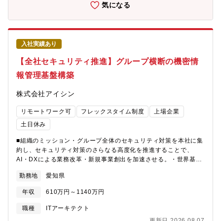
ゲートウェイ、ファインチューニング戦略、評価機構、ログ収
載/IoT）を含む全体アーキテクチャ設計 ・ マイクロサービ
気になる
集、リージョン構成・データレジデンシー）・LLM以外の機械学
ス/API/イベント設計（責務分割・IF設計）と実装方針リード ・
習モデル（予測・パーソナライゼーション・知覚系）を含む、モ
AI配置設計（推論配置） ・ セキュリティ・信頼性・可観測性を
デルポートフォリオ全体のライフサイクル管理方針の策定・車両
含む非機能設計 ・ 技術的合意形成（社内外）/設計レビュー・育
側ループとの接続設計（車載テレメトリ収集、OTAによるモデ
成支援
入社実績あり
ル・設定配信、車載小型モデルの更新戦略）・他部門が所管する
基盤（車両データ収集、OTA配信等）に対する要件定義と、イン
【全社セキュリティ推進】グループ横断の機密情
ターフェース・SLAの合意形成・日米欧のデータ保護規制に適合
報管理基盤構築
したデータ収集・利活用アーキテクチャの設計・LLMプロバイダ
選定を含む技術戦略の策定と、アーキテクチャ決定記録（ADR）
株式会社アイシン
による合意形成・評価駆動の開発文化・リリースプロセスの組織
への定着・経営層・社外パートナーとの技術折衝、エンジニアの
リモートワーク可
フレックスタイム制度
上場企業
技術指導・採用への関与【最初の1年で期待する成果（優先順）】
1. 評価基盤とログ収集基盤の全体設計を確定し、立ち上げをリー
土日休み
ドする2. クラウドLLM運用（プロバイダ構成、リージョン展開、
■組織のミッション・グループ全体のセキュリティ対策を本社に集
コスト可観測性）の運用体制を確立する3. 車両側ループを含む中
約し、セキュリティ対策のさらなる高度化を推進することで、
長期アーキテクチャロードマップを策定する■本求人の想定役割：
AI・DXによる業務改革・新規事業創出を加速させる。・世界基
チームリーダー・マネージャー【職場イメージ・職場ミッショ
準・規格、法令、顧客要求を先読みし、重要な製品・事業を支え
ン】＜ミッション＞車載AIアシスタントを、販売後も進化し続け
勤務地
愛知県
る機微な情報を、ライフサイクル全体で継続的に守れる仕組みへ
るサービスとして実現するための技術基盤を構築することが私た
高度化する。■募集背景デジタル化により情報の価値と量が増える
ちの使命です。市場から得られるデータをもとに「ログ収集→評
年収
610万円～1140万円
一方、サイバー攻撃やサプライチェーンを起点としたリスクも高
価→改善→配信」のサイクルを回し続け、お客様一人ひとりに最
まっています。アイシンでは、重要な製品・事業を支える機微な
適化された体験を提供するAIプラットフォームを開発していま
職種
ITアーキテクト
情報を「安全に使える状態」で流通させ続けるため、管理システ
す。＜職場イメージ＞・対話系LLMと、予測・パーソナライゼー
更新日 2026.08.07