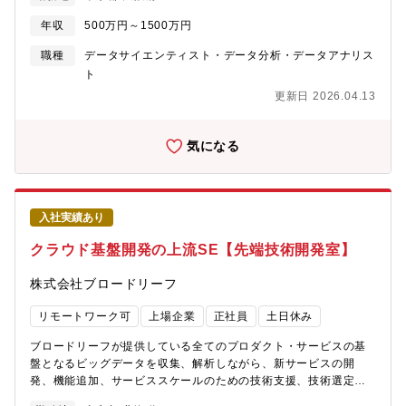
理最適化やMLOpsなど多様な専門性をもつAIエンジニア、AIコン
介さないフルデジタルの設備点検の訪問計画最適化（エネルギ
サルタントや研究者が集結し、基礎・応用研究を通した先端追求
ー）・マーケティングや業務効率化等の施策検討～検証のPDCA
年収
500万円～1500万円
による基礎技術力の獲得と、実ビジネスへのAI応用を両軸ですす
を回す伴走型データ活用（各社）【基礎研究・応用研究の事
めています。わたしたちは最適解の追求のために特定の製品によ
例】・LLM/NLPを中心とした複数大学との共同研究、国内・海外
職種
データサイエンティスト・データ分析・データアナリス
らず、世にないAIは自ら作り出し、フューチャーが持つ屈指のIT
会議や論文誌への投稿・発表・AI Agentの最新手法、ツール、ア
ト
コンサルティング力と組み合わせて顧客・業界の変革を続けてい
ーキテクチャの調査や応用研究開発・MLOps・LLMOpsのサービ
更新日 2026.04.13
ます。【ミッション・具体的な業務】・データサイエンス領域の
ス調査や応用検証・その他、ビジネス課題に応じたLLM/NLP、
プロジェクトにおいてプロジェクトマネージャーまたは主要メン
CV、数理最適化の応用研究開発など【多様な働き方への取り組み
バーとして、仮説検討から検証までを推進し、顧客に具体的な成
や制度】★ワークライフバランス・裁量労働制（セルフコントロ
気になる
果をもたらします・データサイエンス案件の獲得に向けた営業・
ール制）を採用 個人のライフスタイルに合わせて勤務時間をコ
提案活動の最前線に立ち、技術的な専門性とビジネス理解に基づ
ントロール（子供の送り迎えや病院付き添いなど中抜けも可）・
いた提案で案件を成功に導きます・社外への情報発信（講演活
全社的なリモートワーク活用によるワークライフの両立促進、場
動、専門誌への執筆など）を通じて、AI領域における同社のプレ
所関係なく働ける環境整備（ロケーションフリー制度）を導入。
入社実績あり
ゼンスを確立することもできます【AI社会実装の事例】・AIエー
北は北海道から南は沖縄までUIターン社員含め幅広い拠点での人
ジェントによるAI駆動の法人融資業務プロセスへの変革デザイ
材がジョイン。・成果比率型裁量労働制の導入 業務の成果量を
クラウド基盤開発の上流SE【先端技術開発室】
ン・実装（金融）・全社基盤のAIエージェント・プラットフォー
80%や60%などに調整することで、個人の事情に応じた働き方を
ムの設計・開発（製造）・全社の生成AI活用施策の推進の伴走支
実現するためのオリジナル制度・平均残業時間：20～30時間（労
株式会社ブロードリーフ
援およびAI基盤構築（製造）・新聞特化の大規模言語モデル研究
働時間7.5時間で換算）★豊富なキャリア支援・ミーツ＆ナナミー
開発・導入（メディア）・精神疾患診断補助を行うソフトウェア
（1on1面談） 同じプロジェクトやグループ上長とだけの面談の
リモートワーク可
上場企業
正社員
土日休み
医療機器研究開発（医療）・業界屈指精度・業務改善効果を誇る
みならず、キャリア・働き方の視野を広げることを目的に業務上
完全自社性の特化型AI-OCR（公共・民間各社）・美容診断・画像
関わりのないリーダーやスペシャリストとの面談も可能な、独自
ブロードリーフが提供している全てのプロダクト・サービスの基
生成、類似ファッション検索等のカスタムAIエンジン（美容・ア
の1on1の取り組み。・男女ともに育休や休職からの復帰時面談・
盤となるビッグデータを収集、解析しながら、新サービスの開
パレル）・50万個/日の生産を支える日販の食品製造業の消費需要
社内座談会・勉強会開催 多様な働き方をしている社員を招いた
発、機能追加、サービススケールのための技術支援、技術選定、
予測（食品製造）・年5万時間の効果を生む従業員シフト最適化エ
月一回の座談会や、初めてのリーダーシリーズなどの勉強会を開
アーキテクチャを行なっていただきます。【ミッション】自動車