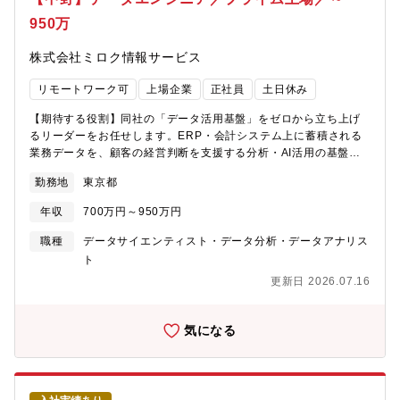
イパビリティ醸成本求人では「３．エンタープライズアーキテク
人）■AWSプロジェクトの案件実績は11,000以上と豊富。みずほ
950万
チャデザイン」を推進いただくメンバーを募集しています。
銀行や富士フイルム株式会社、株式会社ファミリーマートなど業
種・業界に関わらず、幅広く導入いただいています。■AWS資格
株式会社ミロク情報サービス
試験をパスした社員による資格対策の勉強会や特定技術について
掘り下げる勉強会が社員主導で開催され高めあえる環境です。
リモートワーク可
上場企業
正社員
土日休み
■AWSの認定資格については、取得奨励資格として、受験料（同
一資格2回まで）を会社費用とするほか、合格奨励金の支給を行っ
【期待する役割】同社の「データ活用基盤」をゼロから立ち上げ
ています。また、過去に資格試験をパスした従業員による勉強会
るリーダーをお任せします。ERP・会計システム上に蓄積される
の実施なども積極的に行っています。これらの制度を通じて、総
業務データを、顧客の経営判断を支援する分析・AI活用の基盤へ
務・経理・人事などのバックオフィス部門の社員も含め全社員の
と進化させるフェーズです。【業務内容】■Azureを中心としたデ
90%近くがAWS認定資格を所持しています。
勤務地
東京都
ータ活用基盤（DWH / データレイク）の整備■データパイプライ
ン（ETL / ELT）の設計・開発■ERP・会計システムを中心とした
年収
700万円～950万円
社内データソースの統合・整備■分析用データマートの設計・整
備、関係者への提供■SQL / Python を用いた業務データの分析・
職種
データサイエンティスト・データ分析・データアナリス
可視化■データ品質管理・データガバナンスの仕組みづくり■将来
ト
的なAI活用・機械学習基盤への発展に向けた基盤設計【ポジショ
更新日 2026.07.16
ンのミッション】同社が保有するERP・会計システム上の業務デ
ータを、顧客の経営判断を支援する「価値ある情報」へと変えて
いくことが最大のミッションです。データ活用基盤をゼロから立
気になる
ち上げ、社内外のステークホルダーと連携しながら、将来的なAI
活用や顧客への新しい価値提供の土台を作っていただきます。
【募集背景】同社は1977年の設立以来、全国約8,400の会計事務
所と、その顧問先である中堅・中小企業の業務を支えてきまし