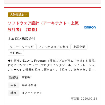
化、人財不足、属人化した開発に起因した低い開発生産性、など
（複数チーム・20～50名規模）の責任者として、開発組織全体の
深刻な課題に直面しています。我々は、生成AIやシミュレーショ
「どう作るか」を担っていただくポジションです。将来的には本
ンなどDX技術やネットワーク技術を活用し、製造業のお客様の開
部レベルの開発統括、あるいは技術と事業を束ねるCTO/VPoE候
入社実績あり
発生産性向上を通じて、世界や日本の製造業をより良くしていく
補としてのキャリアを描くことが可能です。【商品・サービス説
ことを目指しています。我々と一緒に、「製造業DX」の推進を通
明、取引先】・基幹会計領域：Galileopt DX、MJSLINK DX、
ソフトウェア設計（アーキテクト・上流
じて製造業をより良くしていきたい、という想いを持った方を、
NX-CE、NX-Pro・人事・給与領域：人事大将、給与大将・新プラ
設計者）【京都】
業界・企業問わず幅広く募集しています（制御機器の開発経験は
ットフォーム：LucaTech GX／LucaTech AX（AI連携）・経営分
問いません）。【具体的な仕事内容に対しての期待する成果】■製
析・BI領域：MJSRUG・クラウドサービス・業務支援：かんたん
オムロン株式会社
造業・社会への貢献PLCプログラム開発の自動化を進めること
クラウド、Edge Tracker・取引先は全国の税理士・公認会計士事
で、製造業が直面する深刻な問題（熟練技術者の高齢化、人財不
務所、およびその顧問先である中堅・中小企業
リモートワーク可
フレックスタイム制度
上場企業
足、属人化した開発に起因した低い開発生産性）の解決に貢献で
きます。■事業への貢献お客様と一緒に課題解決をすることで、お
土日休み
客様の事業拡大に貢献し、結果、自社のコントローラ事業拡大に
◆お客様のEasy to Program（簡単にプログラムできる）を実現
貢献できます。■ご自身のキャリアの成長・製造業DXの最前線
するPLCソフトウェア（プログラミングツール、シミュレーショ
で、社会的意義のあるPLCプログラム開発の自動化に関わること
ンツール）の開発を担って頂きます。【担っていただきたい具体
ができます。・同社での経験を積むことで、社内外でのテックリ
的な仕事内容】・企画部門と連携したソフトウェア開発要件の定
ーダとして活躍できる可能性があります。【使用する開発言語・
勤務地
京都府
義（QFD等に基づく開発優先度付け）・開発要件を実現できるア
ソフト・装置/機器等】■ 開発環境・使用言語・クラウドインフ
ーキテクチャの検討・既存ソフトウェア（Sysmac Studio）のソ
ラ：AWS、Azure・LLM：OpenAI API, Claude■ プロジェクト・
年収
年収非公開
ースコード分析と流用できる箇所の特定・上流設計（ユースケー
タスク管理・Jira / Redmine / Slack など■テスト管理・
ス分析、状態遷移・シーケンス・データフロー・クラスの諸設
TestRail■ その他・O365【組織構成】■商品事業本部 テクノロ
職種
ITアーキテクト
計）・PoC開発（RAPID開発）【募集背景】■日本の製造業を始
ジーイノベーションセンタ 開発部同部門は、PLCを中心とした
更新日 2026.07.28
めとするモノづくり現場は、熟練技術者の高齢化、人財不足、属
制御機器の技術開発を担う部門であり、20代を中心とする10名弱