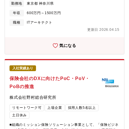
ジェクト構想・計画の策定支援 ・自動車IoTのプラットフォーム
勤務地
東京都 神奈川県
●自社サービス/顧客システムのDevSecOpsによる内製開発 -リ
アーキテクチャ策定支援 ・コネクティッドカー関連のPoC推進
スク分析・セキュリティ設計・各種ツール（脆弱性診断ツール、
年収
600万円～1500万円
支援【携わるビジネス・サービス・テーマ】業種業界を問わず、
テスト自動化ツール、ソースコード分析ツール等）の導入活用・
ITアーキテクチャーにかかわる案件に携わっていただきます。
プログラミング・クラウド基盤の設計開発運用の実践●セキュリテ
職種
ITアーキテクト
【仕事の魅力・やりがい・キャリアパス】お客様の特性は、大規
ィ診断 -Webアプリケーション診断 -クラウドアーキテクチャ
模、社会的影響の高い事業をになっている企業が多いです。それ
更新日 2026.04.15
に対するアセスメント●上記で得られたノウハウをもとに、顧客の
らの業務を実現するITアーキテクチャを策定し、堅牢性、持続性
DevSecOps開発に参画し、幅広い支援を行う【携わるビジネス・
の高いシステム像を描く事は、大変やりがいのある仕事を経験出
サービス・テーマ】●ウェブサービス・システム・セキュリティツ
気になる
来ます。また、センサー・データ・AIを連続的に活用したサーバ
ール開発 - 内製開発（社員がコーディングを行うスタイル)で、
ー×フィジカルなシステムやデジタルツインな要請も増加していき
セキュリティ要素（認証・暗号化・脆弱性対策等）を含むウェブ
ます。加えてよりセキュアでプライバシーに配慮した、社会の要
サービスやツールの開発を行います - 自社サービス、自社事業で
請に応じた難易度の高い、最新のアーキテクチャ策定にチャレン
利用する内部ツール、顧客向けのSI開発・サービス提供、プロト
ジして頂きたいと思います。
入社実績あり
タイプ開発、PoC・技術検証を行います●セキュリティ診断 -
Webアプリケーション診断・API診断 - スマートフォンアプリケ
保険会社のDXに向けたPoC・PoV・
ーション診断 - プラットフォーム診断・クラウド設定評価●セキ
PoBの推進
ュリティコンサルティング - セキュリティ設計レビュー・設計支
援 - DevSecOps実行支援 - セキュリティガイドライン作成
株式会社野村総合研究所
【仕事の魅力・やりがい・キャリアパス】実際のものづくりを行
いながら、あるいはその経験を生かして、安全なものづくりを実
リモートワーク可
上場企業
採用人数5名以上
践し、そのノウハウを顧客に提供する仕事です。コンサルティン
グにおいても、実効性を重視し、実際に機能する具体的な提案を
土日休み
行います。常に新しい業務にチャレンジし、成長を実感できる業
■組織のミッション保険ソリューション事業として、「保険ビジネ
務です。 【配属想定組織】NRIセキュアテクノロジーズDXセキュ