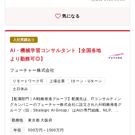
にはグループマネージャーとして活躍頂くことを想定していま
す。【配属部署】部長(40代・女性)、GM(50代・男性)、プロパー
4名(40代1名、30代3名)、派遣社員4名【レポートライン】社長-
気になる
本部長-部長-GM【働き方】想定法定外残業時間：10時間リモート
割合：～40％備考：週3出社【定年】60歳【同社の魅力】■キャッ
シュレス決済の普及・社会的安定性国内で初めてキャッシュレス
決済ゲートウェイ(ネットワーク/クラウド型の仕組み)を開発した
入社実績あり
企業でもあり、キャッシュレス業界内では必要不可欠な企業とな
ります。厚生労働省が進める給与デジタル払いの開始など後押し
AI・機械学習コンサルタント【全国各地
をしており、Pay系の普及・拡大により今後も事業拡大が見込めま
より勤務可◎】
す。■グロース市場への上場国内でのキャッシュレス普及・拡大に
伴い、昨年2023年にグロース市場への上場を果たしました。従来
フューチャー株式会社
まで取り組めなかった新領域や事業拡大も進めており、上場に伴
う変革が社内で進んでおります。■5～10時間の残業/子育てとの両
リモートワーク可
上場企業
Iターン・Uターン
立全社平均残業が10.7時間/月であり、男性育休の取得促進など
個々のライフステージに合わせた就業が可能な環境です。各求人
土日休み
にて目安となる残業時間も定めており、繁忙期期間に伴う時間の
【配属部門｜AI戦略推進グループ】配属先は、ITコンサルティン
多い/少ないあるものの長時間残業抑制に繋がっております。お子
グカンパニーのフューチャー株式会社に設立されたAI戦略推進グ
様がいる方についても事前相談でお子様の送り迎え時間への配慮
ループ（旧：Strategic AI Group） はAIの専門組織。NLP、
など制度・環境ともにあるため仕事と私生活の両立が可能な企業
Computer Vision、Machine Learning全般、AIエージェント、数
です。【サービスについて】同社では従来の仕組みと異なるシン
勤務地
東京都 大阪府
理最適化やMLOpsなど多様な専門性をもつAIエンジニア、AIコン
クライアント型の電子決済インフラを開発しており、現在は電子
サルタントや研究者が集結し、基礎・応用研究を通した先端追求
マネーだけではなくクレジットやプリペイドなど決済分野で、従
年収
500万円～1500万円
による基礎技術力の獲得と、実ビジネスへのAI応用を両軸ですす
来よりも低コストでご利用頂ける決済システムを中心に提供して