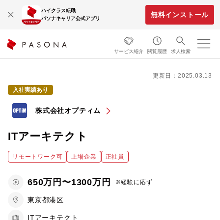
ハイクラス転職
無料インストール
パソナキャリア公式アプリ
サービス紹介
閲覧履歴
求人検索
更新日：2025.03.13
入社実績あり
株式会社オプティム
ITアーキテクト
リモートワーク可
上場企業
正社員
650万円〜1300万円
※経験に応ず
東京都港区
ITアーキテクト