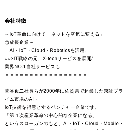
会社特徴
～IoT革命に向けて「ネットを空気に変える」
急成長企業～
AI・IoT・Cloud・Roboticsを活用、
○○×IT戦略の元、X-techサービスを展開/
業界NO.1自社サービスも
＝＝＝＝＝＝＝＝＝＝＝＝＝＝＝＝＝
菅谷俊二社長らが2000年に佐賀県で起業した東証プラ
イム市場のAI・
IoT技術を得意とするベンチャー企業です。
「第４次産業革命の中心的な企業になる」
というスローガンのもと、AI・IoT・Cloud・Mobile・