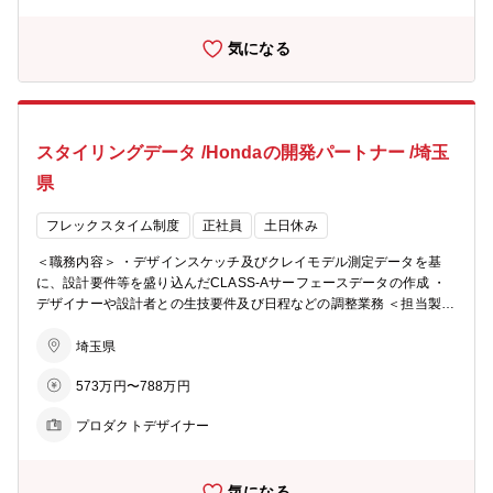
気になる
スタイリングデータ /Hondaの開発パートナー /埼玉
県
フレックスタイム制度
正社員
土日休み
＜職務内容＞ ・デザインスケッチ及びクレイモデル測定データを基
に、設計要件等を盛り込んだCLASS-Aサーフェースデータの作成 ・
デザイナーや設計者との生技要件及び日程などの調整業務 ＜担当製品
＞ エクステリア： ボディ、バンパー、艤装部品など インテリア：イ
ンパネ、ドア、その他内装部品など ＜使用ツール＞ PowerPoint、Ex
埼玉県
cel、Word などの Office 系ツール CATIA V5/V6、ALIAS等の3Dモデ
573万円〜788万円
リングツール ＜やりがい・魅力＞ デザインの最終アウトプットとし
てのClass-Aデータを作成、熟成・保証し設計部門へアウトプットす
プロダクトデザイナー
るのが私たちのミッションです。時にはミリ単位というレベルを超え
て、ミクロン単位の細かさでの熟成もあり、それを実現する3Dモデリ
ングスキルが要求されます。また多くの関係者と連携し、私たちの作
気になる
成したスタイリングデータで車両が出来上がり、世界中を走るホンダ