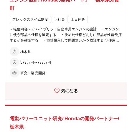
町
フレックスタイム制度
正社員
土日休み
＜職務内容＞ ◇ハイブリット自動車用エンジンの設計 ・エンジン
に使う部品の仕様を選定する ・決めた仕様どおりに部品が性能発揮
するかを確認する ・市場投入して問題無いかを検証する ◇使用ツ
ール ・PowerPoint、Excel、Word などの Office 系ツール ・CATIA 3
Dモデリングおよび作図ツール ・その他専用ツール 【やりがい・魅
栃木県
力】 ・エンジンはハイブリット車と言えども、車両の性能を決定づけ
573万円〜788万円
る重要部品ですので、責任感を持てます。市販化される際には大きな
達成感があります。 ・設計、テスト、製造など多くの部門と連携し、
研究・製品開発
限られたリソースで最大の成果を出す協働の面白さがあります。
気になる
電動パワーユニット研究/ Hondaの開発パートナー/
栃木県