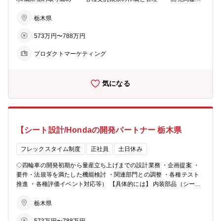
報の収集と関係者への発信 ・社内外関連部門との情報交換
栃木県
573万円〜788万円
プロダクトマーケティング
気になる
【シート設計/Hondaの開発パートナー 栃木県
フレックスタイム制度
正社員
土日休み
◇四輪車の開発初期から量産立ち上げまでの設計業務 ・企画提案 ・
要件・法規等を満たした機能検討 ・関連部門との調整 ・各種テスト
推進 ・各種評価イベント対応等） 【具体的には】 内装部品（シー
ト）に関する設計業務
栃木県