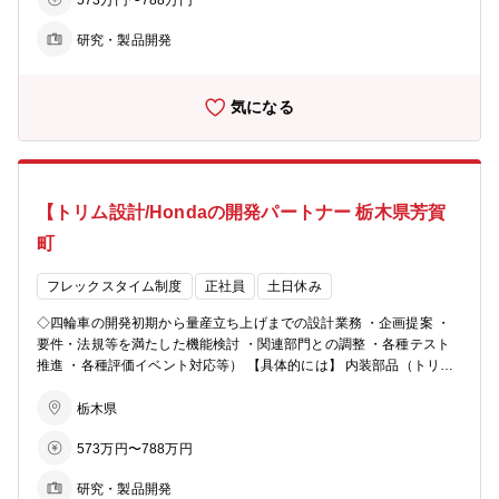
573万円〜788万円
研究・製品開発
気になる
【トリム設計/Hondaの開発パートナー 栃木県芳賀
町
フレックスタイム制度
正社員
土日休み
◇四輪車の開発初期から量産立ち上げまでの設計業務 ・企画提案 ・
要件・法規等を満たした機能検討 ・関連部門との調整 ・各種テスト
推進 ・各種評価イベント対応等） 【具体的には】 内装部品（トリム/
インパネ）に関する設計業務
栃木県
573万円〜788万円
研究・製品開発