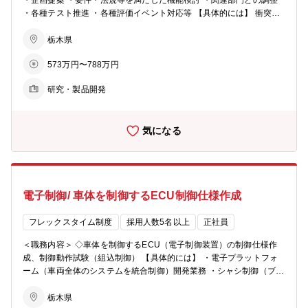
・企画提案 ・要件・法規等を満たした機能検討 ・関連部門との調整
・各種テスト推進 ・各種評価イベント対応等 【具体的には】 衝突安
全性能の開発業務
栃木県
573万円〜788万円
研究・製品開発
気になる
電子制御/ 車体を制御するECU制御仕様作成
フレックスタイム制度
採用人数5名以上
正社員
＜職務内容＞ ◇車体を制御するECU（電子制御装置）の制御仕様作
成、制御動作試験（組込制御） 【具体的には】 ・電子プラットフォ
ーム（車両全体のシステムを統合制御）開発業務 ・シャシ制御（ブレ
ーキやステアリング）開発業務 ・視界支援制御（カメラやレーダー）
開発業務
栃木県