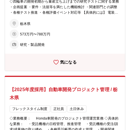
◇四輪車の開発初期から量産立ち上げまでの研究テストに関する業務
・企画提案 ・要件・法規等を満たした機能検討 ・関連部門との調整
・各種テスト推進 ・各種評価イベント対応等 【具体的には】 電装部
品（室内照明/オーディオ/スイッチ/エアコン）性能評価業務
栃木県
573万円〜788万円
研究・製品開発
気になる
【2025年度採用】自動車開発プロジェクト管理 / 栃
木県
フレックスタイム制度
正社員
土日休み
◇業務概要： Honda車開発のプロジェクト管理運営業務 ◇具体的
な業務： ・受託機種の日程管理、推進管理 ・受託機種の受注/請
求/成果物の取り纏め ・各種受託帳票の作成と管理 ・開発関連情