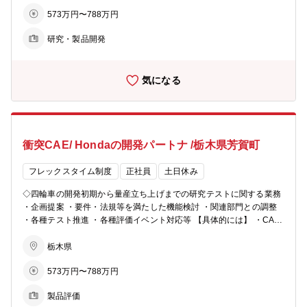
573万円〜788万円
研究・製品開発
気になる
衝突CAE/ Hondaの開発パートナ /栃木県芳賀町
フレックスタイム制度
正社員
土日休み
◇四輪車の開発初期から量産立ち上げまでの研究テストに関する業務
・企画提案 ・要件・法規等を満たした機能検討 ・関連部門との調整
・各種テスト推進 ・各種評価イベント対応等 【具体的には】 ・CAE
を活用した衝突安全の性能評価と仕様提案 ・衝突安全用CAEモデル作
成、結果解析、予実検証
栃木県
573万円〜788万円
製品評価