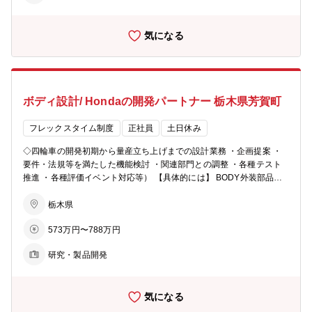
気になる
ボディ設計/ Hondaの開発パートナー 栃木県芳賀町
フレックスタイム制度
正社員
土日休み
◇四輪車の開発初期から量産立ち上げまでの設計業務 ・企画提案 ・
要件・法規等を満たした機能検討 ・関連部門との調整 ・各種テスト
推進 ・各種評価イベント対応等） 【具体的には】 BODY外装部品
（ドア/バンパー/テールゲート/カメラ/レーダーなど）に関する設計業
務
栃木県
573万円〜788万円
研究・製品開発
気になる