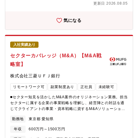
営業部 M＆A戦略室 エリアGr 17名 ★営本セクターGr 14名
とのリレーション・協働があり、様々な部署とのコネクションが
更新日 2026.08.05
★※M&A戦略室は2024年4月1日の中計改装に伴い、産業リサー
ございます。また、投資家としてのリターン追及にとどまらず、
チ＆プロデュース部とコーポレート情報営業部の子部署として立
ファンド出資を通じたMUFGのバンキングビジネスの拡大を目的
ち上がった部署です。【M&A戦略室の役割】・営業拠点と連携
としているため、プロジェクトファイナンスやLBOファイナン
気になる
し、経営戦略・事業戦略の実現に向けたオリジネーションを提供
ス、ストラクチャードファイナンス業務にも携わることができ、
しております。・M&Aオリジネーション専門組織として営業拠点
銀行の投資銀行業務も経験することが可能です。■ワークライフバ
とMUFG各組織の中核を担い、MUFG内のM&A/セクター知見を活
ランスを重視した柔軟な働き方が可能です。（在宅勤務・時差出
用してお客様のニーズに機動的に対応して対応しております。・
勤など）
入社実績あり
圧倒的な実績をほこるMUFGのエグゼキューション組織（三菱
UFJモルガン・スタンレー証券や財務開発室）と密接に連携し、
セクターカバレッジ（M&A）【M&A戦
M&A初期段階から一気通貫してサポートしております。【魅力ポ
略室】
イント】■残業時間も少なく、サービス残業もないため、柔軟な働
き方が可能です。■三菱UFJ銀行に対するお客様からの信頼が強
株式会社三菱ＵＦＪ銀行
く、長期的な関係性の中で、案件を担当できるため、お客様との
関係が非常に良いです。■MUFGの有する顧客ネットワークを最大
リモートワーク可
副業制度あり
正社員
未経験可
限活用し、経営トップとのダイレクトなコンタクトができます。■
業界環境変化の最先端に身を置くことで、業界再編等のダイナミ
■セクター知見を活かしたM&A案件のオリジネーション業務。担当
ックな動きを肌で感じることができます。■事業会社、コンサルテ
セクターに属する企業の事業戦略を理解し、経営陣との対話を通
ィングファーム、PEファンド、投資銀行等、各業界のご経験及び
じてクライアントの事業・資本戦略に資するM&Aソリューション
知見を活かせる幅広い活躍のフィールドがございます。【配属部
機能を提供します。【詳細業務】・ターゲティング・スクリーニ
門設立の背景・募集背景】M&Aに関して、MUFGは三菱UFJモル
勤務地
東京都 愛知県
ング・主要取引条件の検討・候補先へのコンタクト・エグゼキュ
ガン・スタンレー証券の案件が多く、リーグテーブルでは上位に
ーション部隊との案件連携・拠点RMに対するM&Aのリテラシーを
います。一方で内訳として大型のクロスボーダー案件が多く、中
年収
600万円～1500万円
高める指導 等【配属部署】コーポレート情報営業部 M＆A戦略
規模の案件は着手できておりませんでした。そこで、今後のM&A