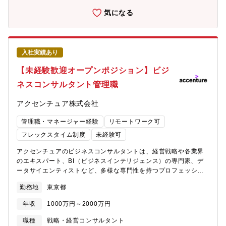
集 バリューベース・ヘルスケアが変える日本の健康・医療」
気になる
（知的資産創造 2024年2月号）
https://www.nri.com/jp/knowledge/publication/cc/chitekishisan/lst/
year=2024個性豊かで、様々なバックグラウンドをもつコンサル
タントが集まっています。他方で、私たちが価値を発揮したい
入社実績あり
「ドメイン」と「機能」は多岐にわたります。そのため、当社の
様々な部署の専門家と連携したチームによって、活動を行ってい
【未経験歓迎オープンポジション】ビジ
ます。【期待役割】・顧客のチームと当社のコンサルタントのチ
ネスコンサルタント管理職
ームが一体となってプロジェクトに取組みます。顧客を動かすリ
ーダーシップを発揮できること、あるいは、その気概をもってい
アクセンチュア株式会社
ただけることを重視しています。【具体的な職務内容】医薬品・
医療機器をはじめ、ヘルスケア産業にかかわる日系企業の大多数
管理職・マネージャー経験
リモートワーク可
は、グローバルではマイナーな存在です。市場におけるグローバ
ルマイナーな立場にありながら、自社のビジネスを拡大したり、
フレックスタイム制度
未経験可
独自の技術を市場に浸透したりすることは、企業にとって、非常
アクセンチュアのビジネスコンサルタントは、経営戦略や各業界
に大きなチャレンジと言えます。私たちは、このようなチャレン
のエキスパート、BI（ビジネスインテリジェンス）の専門家、デ
ジに取り組む企業の経営コンサルティングを行っています。(1)戦
ータサイエンティストなど、多様な専門性を持つプロフェッショ
略コンサルティング・事業拡大のための投資の意思決定の支援。
ナルで構成されています。それぞれの専門性を掛け合わせなが
また、その実行のM&Aや提携等の伴走支援。・異業種からの参入
勤務地
東京都
ら、お客様独自の変革の実現を支援しています。また、各チーム
を目指す企業の経営ブレーン。経営判断に必要な知見を提供した
には経験者採用として入社する社員も多く、その多くがコンサル
り、客観的な立場で経営リスクを提示し、対策を検討する支援(2)
年収
1000万円～2000万円
ティング未経験者です。これまで培ってきた業界知見や専門スキ
実行組織の立ち上げ、伴走コンサルティング・戦略を実行にうつ
ルに、アクセンチュアが強みとするデジタルやグローバルの知
す際に必要となる実行組織の立ち上げを支援。顧客と一体となっ
職種
戦略・経営コンサルタント