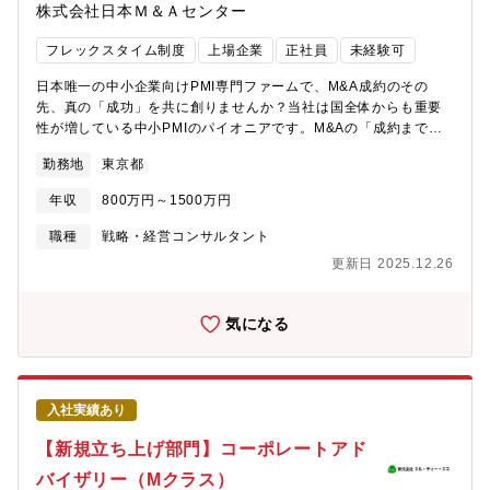
株式会社日本Ｍ＆Ａセンター
索、選定・候補先企業に対する売却・買収の打診・候補先企業と
の条件交渉などの案件進行・クロージング手続き・マッチング、
フレックスタイム制度
上場企業
正社員
未経験可
FA、PMIなどのM&A関連業務【入社後の担当】・M&A経験者：中
堅企業・上場企業に関係するFA業務、または中小企業の仲介案
日本唯一の中小企業向けPMI専門ファームで、M&A成約のその
件・M&A未経験者：プロジェクトマネージャーの下でFAまたは仲
先、真の「成功」を共に創りませんか？当社は国全体からも重要
介案件の実務を習得【キャリアパス】・未経験者は、プロジェク
性が増している中小PMIのパイオニアです。M&Aの「成約までの
トマネージャーの下でM&Aプロセスと実務を習得し、担当業務を
支援のみ」で終わる時代から、「本当に価値ある経営統合」の実
広げる・経験者は、担当案件においてソーシングからエグゼキュ
勤務地
東京都
現へ。PMIは、日本経済における事業存続と発展の要として今後ま
ーションまで一連の業務を推進する【働き方】・勤務形態：フル
すます注目される大義のある仕事です。【当社で働く魅力】・経
フレックスタイム制・標準労働時間：1日8時間・残業時間：月平
年収
800万円～1500万円
営者のカウンターパートとして事業経営に本気で向き合える他フ
均10～20時間程度・リモートワーク：週1～2日程度【組織構成】
ァームではCFOや担当部門が中心となることが多い中、当社の支
職種
戦略・経営コンサルタント
自ら状況を発信し、必要に応じて周囲へ相談する姿勢を重視して
援先では、多くが「経営者」と直接コミュニケーションをとりな
います。関西エリア91名・税務：19名・会計：16名・M&A：5
更新日 2025.12.26
がら。経営判断や組織づくりに深く携わり、その会社全体の成
名・人事：7名・システム：7名・その他：13名・サポートスタッ
長・変革を担う醍醐味を味わえます。・案件数豊富＆営業活動不
フ：24名税務、会計、人事、システムなどの専門領域を持つメン
要日本M&Aセンター系列として、毎年500件を超える安定した潜
気になる
バーが在籍しており、セグメントの壁を越えて連携する運営方針
在案件があります。自ら営業する必要はなく、プロジェクトの質
です。明るく活気があり、些細なことも相談しやすい環境で、多
に専念できる環境です。・オーダーメイド型のPMI支援当社は画一
様なバックグラウンドを持つメンバーが所属しています。【魅
的なパッケージではなく、顧客ごとに最適な支援を重視。経営者
力】1. ソーシングからエグゼキューションまで関与案件化、候補
と膝を突き合わせて、現場の課題解決や対象会社従業員のモチベ
先探索、打診、条件交渉、クロージングまで、一連のプロセスを
入社実績あり
ーション向上まで真剣に考え抜きます。・組織を自ら大きくでき
経験できます。M&A業務の一部分に限定されず、案件全体を見渡
る成長環境現在15名規模。設立間もないからこそ、会社とともに
【新規立ち上げ部門】コーポレートアド
す力を養える点が特徴です。2. 上場会社に関係するFA案件への機
自己成長ができ、将来のマネージャーなど管理職も積極的に狙え
会経験に応じて、主に上場会社に関係するFA業務へ関与できま
バイザリー（Mクラス）
ます。多様なバックグラウンド（銀行、会計、コンサル出身者）