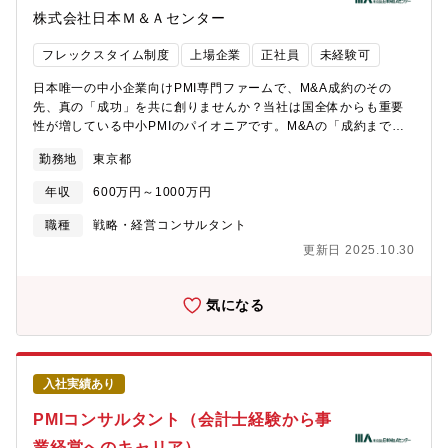
マネジャー等、当社を一緒に作り上げてほしいと考えています。
業務ではなく、既存メンバーと共にチームを一から作り上げる工
株式会社日本Ｍ＆Ａセンター
【働き方】クライアント先、リモートワーク等フレキシブルに対
程に携わっていただきたいと思っております。 【部門のミッショ
応いただきます平均残業時間：法定外で月35～40時間程度（基本
ン】■特定産業の市場・企業の情報を収集・分析することで、各産
フレックスタイム制度
上場企業
正社員
未経験可
給に20時間分は含む）宿泊出張は月数回程度（常駐はありませ
業における情報や知見を蓄える（インテリジェンス獲得）。そし
ん）【求める人物像】M&Aや経営支援に関心があり、企業成長・
て、関係部署と連携し、案件獲得や品質向上につなげる。■インテ
日本唯一の中小企業向けPMI専門ファームで、M&A成約のその
変革を現場で実感したい方経営者・現場と直接向き合い、オーダ
リジェンスをベースに情報発信を行い、LTSのブランディング、新
先、真の「成功」を共に創りませんか？当社は国全体からも重要
ーメイドの価値提供を目指したい方
規顧客開拓を狙う。■インテリジェンスを活用して企業のCxOとの
性が増している中小PMIのパイオニアです。M&Aの「成約までの
関係構築とニーズの引き出しによる案件化を図り、LTSグループの
支援のみ」で終わる時代から、「本当に価値ある経営統合」の実
勤務地
東京都
収益向上に貢献する。■国内/海外のSellリストの充実化、パートナ
現へ。PMIは、日本経済における事業存続と発展の要として今後ま
ー候補（M&A、出資を視野）や海外現地顧客と関係構築等を行
すます注目される大義のある仕事です。【当社で働く魅力】・経
年収
600万円～1000万円
い、LTSとしてのM&A実現やLTSの各サービスが海外に進出する
営者のカウンターパートとして事業経営に本気で向き合える他フ
ための下地作りに貢献する。【入社後のキャリアイメージ】入社
ァームではCFOや担当部門が中心となることが多い中、当社の支
職種
戦略・経営コンサルタント
後数か月は、既存マネージャーとともに、顧客コミュニケーショ
援先では、多くが「経営者」と直接コミュニケーションをとりな
更新日 2025.10.30
ン、特定産業の調査補助、レポート発行補助などを担当していた
がら。経営判断や組織づくりに深く携わり、その会社全体の成
だきます。ご経験豊富な場合は、即戦力として、特定産業の中核
長・変革を担う醍醐味を味わえます。・案件数豊富＆営業活動不
コンサルタントあるいはアナリストとして、レポート作成と顧客
要日本M&Aセンター系列として、毎年500件を超える安定した潜
気になる
幹部層への提案・業界ディスカッションを主導いただきます。 そ
在案件があります。自ら営業する必要はなく、プロジェクトの質
の後、日本拠点側の責任者として、顧客コミュニ―ション、チー
に専念できる環境です。・オーダーメイド型のPMI支援当社は画一
ムマネジメント、特定産業における調査・レポート発行などを担
的なパッケージではなく、顧客ごとに最適な支援を重視。経営者
当していただきます。 将来的には海外拠点でのマネジメントを担
と膝を突き合わせて、現場の課題解決や対象会社従業員のモチベ
入社実績あり
っていただきます。 【募集背景】コーポレートアドバイザリー部
ーション向上まで真剣に考え抜きます。・組織を自ら大きくでき
門立上げに伴う体制構築・強化
る成長環境現在15名規模。設立間もないからこそ、会社とともに
PMIコンサルタント（会計士経験から事
自己成長ができ、将来のマネージャーなど管理職も積極的に狙え
業経営へのキャリア）