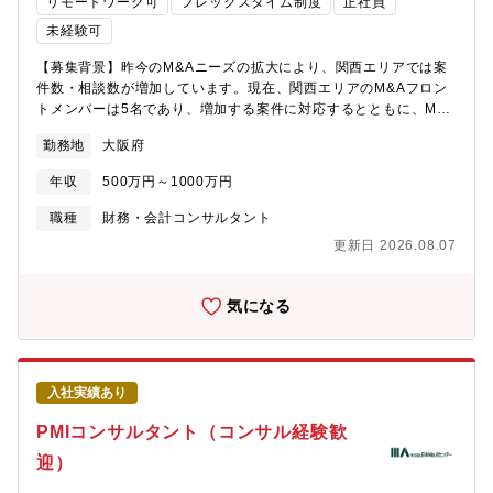
リモートワーク可
フレックスタイム制度
正社員
ビス開発のため、メンバーを増員いたします。【組織構成】・関
西エリアは大阪・京都・広島の3拠点で構成されており、九州を除
未経験可
く西日本をカバーしています。・明るく、活気あふれており、些
【募集背景】昨今のM&Aニーズの拡大により、関西エリアでは案
細なことでも相談しやすい環境です。・エリア全体で約100名が所
件数・相談数が増加しています。現在、関西エリアのM&Aフロン
属し、平均年齢38歳。・さまざまなバックボーンがある方ばかり
トメンバーは5名であり、増加する案件に対応するとともに、M&A
ですので、自由な社風です。（内訳） 税務系コンサルタント
を関西事業の新たな核として成長させるための増員募集です。関
20名 会計系コンサルタント 20名 その他専門コンサルタント
勤務地
大阪府
西エリアでは、税務顧問を基盤としながら、M&A、人事、システ
（人事・システム・M＆A・国際）25名 サポートスタッフ 25
ム、IPOなど事業領域の多角化を進めています。本ポジションは、
名【働き方】・フルフレックスタイム制(標準労働時間8時間)・残
年収
500万円～1000万円
その中でも特に採用を強化している職種の一つです。【ミッショ
業時間：月平均10～20時間程度・リモートワーク比率：週1～2日
ン】中堅・中小企業のM&Aについて、受託から実行までの一連の
程度
職種
財務・会計コンサルタント
業務を担当します。案件のソーシング、候補先企業の探索・選
更新日 2026.08.07
定、売却・買収の打診、条件交渉、クロージングまで、M&Aプロ
セス全体を支援する役割です。一定の経験を持つ方には、中堅企
業・上場企業に関係するFA業務、または中小企業の仲介案件を担
気になる
当いただきます。M&A未経験の方は、プロジェクトマネージャー
の下で実務を習得し、担当領域を広げていきます。【職務内容】
中堅・中小企業のM&Aに関する一連の業務を、受託から実行まで
担当します。取り扱う業種に制限はなく、案件規模も中小規模か
入社実績あり
ら上場会社間まで多様です。FAまたは仲介の形式で案件に関与し
ます。案件は、長年取引のある既存顧客や提携先の大手金融機関
PMIコンサルタント（コンサル経験歓
からの紹介が中心です。むやみな飛込み営業や無理な営業ノルマ
迎）
を前提とせず、クライアントとの対話や案件品質に向き合いやす
い環境です。・新規顧客の探索、営業、案件化・候補先企業の探