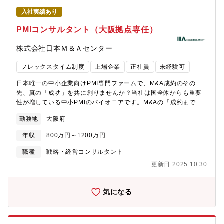
る必要はなく、プロジェクトの質に専念できる環境です。・オー
いるが、可能な限り内製化していく意向。自己の成長に意欲的な
入社実績あり
ダーメイドのPMI支援定型型や画一サービスではなく、企業や現場
方に参画していただき、将来的には管理職やマネジャー等、当社
ごとに最適な支援を重視しています。人事・労務以外にも経営全
を一緒に作り上げてほしいと考えています。【働き方】クライア
PMIコンサルタント（大阪拠点専任）
体に関わりながら、多様なスキル・経験を積むことができま
ント先やリモートワークを柔軟に活用頂きます。平均残業月35～
す。・組織成長の一翼を担う環境15名程度のコンパクトかつ成長
40時間（プロジェクトによって繁閑有り）宿泊出張は月数回（常
株式会社日本Ｍ＆Ａセンター
途上の組織のため、一人ひとりの提言や働きが会社や現場にダイ
駐はありません）【求める人物像】会計士の専門性を土台に、経
レクトに反映されます。・人・組織・経営変革を一つの流れで体
営や現場・事業支援にチャレンジしたい方実際の企業成長や変革
フレックスタイム制度
上場企業
正社員
未経験可
験PMI現場では、組織体制や人事評価制度の再設計、従業員や経営
プロジェクトに一員として深く関わりたい方経営者や組織に真摯
者との信頼構築、労働環境改革、モチベーション向上施策など、
に向き合い、価値創出に本気で取り組みたい方
日本唯一の中小企業向けPMI専門ファームで、M&A成約のその
人の側面から全社変革をリードできます。【主な業務内容】・
先、真の「成功」を共に創りませんか？当社は国全体からも重要
M&A後の統合プロジェクト支援（PMIプロジェクト参画）・労
性が増している中小PMIのパイオニアです。M&Aの「成約までの
務・人事制度・就業規則・人事評価など社労士ならではの施策設
支援のみ」で終わる時代から、「本当に価値ある経営統合」の実
勤務地
大阪府
計・実行・従業員ヒアリング、現状分析、本音の掘り起こしや課
現へ。PMIは、日本経済における事業存続と発展の要として今後ま
題抽出・経営方針や組織ビジョンの策定と発信支援・経営層・現
すます注目される大義のある仕事です。【当社で働く魅力】・経
年収
800万円～1200万円
場双方への施策説明、コミュニケーション支援・多様なテーマ
営者のカウンターパートとして事業経営に本気で向き合える他フ
（会計・システム・ビジネスオペレーション）横断でのプロジェ
ァームではCFOや担当部門が中心となることが多い中、当社の支
職種
戦略・経営コンサルタント
クト推進【特徴】・社長や幹部と直接連携し、現場と一体になっ
援先では、多くが「経営者」と直接コミュニケーションをとりな
更新日 2025.10.30
て施策をつくり上げる・従業員の声や現場の実情を丁寧に汲み取
がら。経営判断や組織づくりに深く携わり、その会社全体の成
り、根本的な課題解決や組織風土の改善に寄与・伴走型で人と組
長・変革を担う醍醐味を味わえます。・案件数豊富＆営業活動不
織の真の変化に深く関われる・人事・労務の専門性に加えて経営
要日本M&Aセンター系列として、毎年500件を超える安定した潜
気になる
コンサルタントとして成長できる【組織構成】PMI専属15名（社
在案件があります。自ら営業する必要はなく、プロジェクトの質
労士、会計士、コンサル、銀行、事業会社出身者など幅広い仲間
に専念できる環境です。・オーダーメイド型のPMI支援当社は画一
が在籍）【募集背景】中小PMIへの社会的ニーズが右肩上がりで増
的なパッケージではなく、顧客ごとに最適な支援を重視。経営者