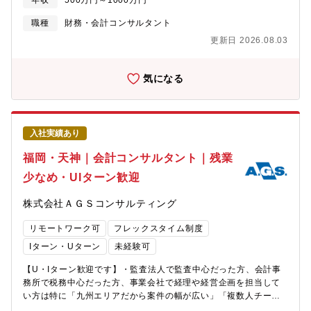
年収
500万円～1000万円
名体制で実施し、専門領域を持つメンバーと協働しながら進めま
とする経営層が抱える課題解決を支援します。【おすすめポイン
す。・M&Aアドバイザリー業務（FA・仲介） ・案件化支援（金融
ト】■教育体制が手厚く、営業・営業企画・マーケティング・経営
職種
財務・会計コンサルタント
機関紹介案件中心） ・ディール実行支援（エグゼキューション）
企画・事業企画/開発・サービス企画/開発・DX推進など多様なご
更新日 2026.08.03
・財務税務デューデリジェンス ・企業価値評価 ・M&A全般に関す
経験をお持ちの方が、コンサル未経験からでも大規模変革プロジ
るコンサルティング希望に応じて以下業務にも携わることが可
ェクトに挑戦できる環境です。■クライアントの経営戦略立案から
能・事業承継支援 ・税務顧問業務 ・経営管理支援 ・IPO支援 ・
変革実行支援、運用まで一気通貫で支援ができることがアクセン
気になる
人事組織コンサルティングとの連携案件【魅力】① M&Aにとどま
チュア最大の強みです。
らない経営支援経験九州エリアでは税務、事業承継、IPO、人事組
織など各専門家と連携しながら支援を行います。M&Aの実務経験
を基盤に、経営全体を支援するコンサルタントを目指せます。②
入社実績あり
未経験領域へ挑戦しやすいチーム体制案件は3～4名体制で進行。
応募者が不安に感じやすい未経験領域も複数人のサポート環境が
福岡・天神｜会計コンサルタント｜残業
あり、1～2年かけて業務領域を広げていける点が特徴です。③ 九
少なめ・UIターン歓迎
州No.1を目指す成長フェーズ九州エリアは組織拡大フェーズにあ
り、事業成長と組織拡大の両方を経験可能です。組織の成長を当
株式会社ＡＧＳコンサルティング
事者として経験したい方に適した環境です。【募集背景】AGSコ
ンサルティング九州エリアでは、M&Aニーズの拡大や金融機関か
リモートワーク可
フレックスタイム制度
らの案件紹介増加を背景にFAコンサルタントを増員しています。
特に九州エリアは今後の組織拡大フェーズにあり、事業承継関連
Iターン・Uターン
未経験可
案件を中心にM&A支援体制の強化を進めています。銀行からの紹
【U・Iターン歓迎です】・監査法人で監査中心だった方、会計事
介案件が多数あり、案件増加に対応するための採用です。【組織
務所で税務中心だった方、事業会社で経理や経営企画を担当して
構成】・福岡支社39名（2026年7月時点）※平均年齢38歳・コン
い方は特に「九州エリアだから案件の幅が広い」「複数人チーム
サルタント25名（公認会計士8名/税理士9名） ・サポートスタッ
体制で未経験領域も学べる」「地域企業の経営そのものに深く関
フ9名 【働き方】・フルフレックスタイム制 （実働8時間）・完全