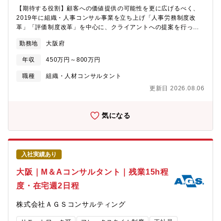
入社月から付与 ・資格取得支援制度あり ・必要書籍購入自由
【期待する役割】顧客への価値提供の可能性を更に広げるべく、
【キャリアパス】実力・実績に応じて、下記のステップでキャリ
2019年に組織・人事コンサル事業を立ち上げ「人事労務制度改
アアップを目指していただけます。「アソシエイト」→「コンサ
革」「評価制度改革」を中心に、クライアントへの提案を行って
ルタント」→「上席コンサルタント」→「マネージャー」→「事
います。コンサル未経験者も大歓迎です。【職務内容】・新規顧
業部長」・コンサルタント（経験者・即戦力）プロジェクトのメ
勤務地
大阪府
客への提案営業・顧客企業への組織人事領域を中心としたコンサ
イン担当として、クライアントへの提案や実務をリードしていた
ルティング業務※人事制度（等級制度、評価制度、報酬制度）の
だきます。・アソシエイト（ポテンシャル枠・未経験者）先輩コ
年収
450万円～800万円
設計・運用支援、人材開発の設計、退職金制度の設計 など・そ
ンサルタントのサポート業務（リサーチ、資料作成補助、基礎的
の他、人事施策全般に関するアドバイス※ご経験に応じて、将来
な実務）からスタートします。OJTを通じて専門知識を身につ
職種
組織・人材コンサルタント
的には下記役割も担っていただきたいと考えております。・関西
け、数年後のコンサルタント昇格を目指していただきます。
更新日 2026.08.06
エリアにおける人事コンサル戦略の策定と他拠点連携・人事コン
サルメンバーの育成とマネジメント・新たなサービスの開発【こ
のポジションで得られること】■経営課題への対応力クライアント
気になる
先で対応するのは、ほとんど経営者です。経営者の悩み、課題を
直にヒアリングすることで様々な経営課題に直面し、対応力がつ
きます。■コミュニケーション力経営者と直接会話し、経営課題、
人事課題を顕在化しますので、おのずとコミュニケーション力が
入社実績あり
つきます。■経営数字に対する知識案件により、メンバーの税理
士・会計士と一緒に動きますので、経営数字に関することも学ぶ
大阪｜M＆Aコンサルタント｜残業15h程
ことができます。希望があれば、IPOやM&Aへの案件に携わるこ
度・在宅週2日程
とも可能です！【募集背景】会計コンサルファームとして「税務
顧問」「企業再生支援」「IPO支援」「M&Aコンサルティング」
株式会社ＡＧＳコンサルティング
「国際税務」等マルチな顧客ニーズに幅広く対応しております。
この度、クライアントへの提案力強化、新たな人事コンサルサー