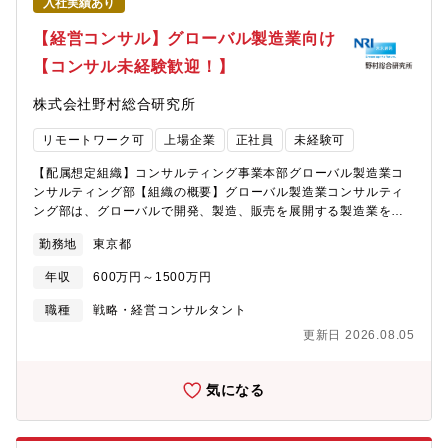
入社実績あり
【経営コンサル】グローバル製造業向け
【コンサル未経験歓迎！】
株式会社野村総合研究所
リモートワーク可
上場企業
正社員
未経験可
【配属想定組織】コンサルティング事業本部グローバル製造業コ
ンサルティング部【組織の概要】グローバル製造業コンサルティ
ング部は、グローバルで開発、製造、販売を展開する製造業を主
要顧客として、その本社と地域の経営と事業の課題解決を支援す
勤務地
東京都
る組織です。日本製造業は刻々と変化しています。地域別ではア
メリカでの事業拠点構築に始まり、東南アジア、中国、そして新
年収
600万円～1500万円
たな最前線としてアメリカへの回帰が進みつつあります。またハ
ードからソフトへ、モノからコトへと製造業に求められるトラン
職種
戦略・経営コンサルタント
スフォーメーションは待ったなしです。グローバル製造業コンサ
更新日 2026.08.05
ルティング部では海外拠点と連携しながら、自動車、産業財、化
学・素材といった産業別、モビリティサービス、製造業トランス
フォーメーションといったテーマ別の専門性を掛け合わせて、日
気になる
本製造業の再生、再成長に戦略策定から実行支援までご支援して
いきます。【募集職種の期待役割】・専門分野での知見を常に高
めながら、クライアントファーストで特殊解（この時、この場所