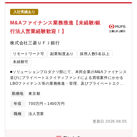
務は、三菱UFJモルガンスタレー証券（ＭＵＭＳＳ、投資銀行本
題解決部門やDX部門、当社のITソリューション部門、グローバル
部）と三菱UFJ銀行コーポレート情報営業部財務開発室が担って
拠点といった多様なチームとコワークし価値を創出することが推
入社実績あり
います。案件内容・状況・規模によりますが、上場企業の業界再
奨されており、多様な専門性や考えを持ったタレントと働く機会
編など大型案件はＭＵＭＳＳが、上場企業の中型カーブアウトや
M&Aファイナンス業務推進【未経験/銀
があります。・複数のプロジェクトに参加しながら、これまでの
買収（クロスボーダーを含む）、中小企業オーナーの売却案件は
経験を活かしつつ、新しい領域での経験を積んでいく事が可能で
行法人営業経験歓迎！】
財務開発室が、概ね担当します。【入社後のイメージ】副担当
す。・コンサルティングプロジェクトだけでなく、顧客に常駐や
（ディールメンバー）として3年程度経験し、その後主担当（ディ
出向といった形態で共同事業開発に取り組むなど、多様な機会が
株式会社三菱ＵＦＪ銀行
ールヘッド）となるイメージです。M&A業務経験やパフォーマン
あります。
ス次第では1年経験ののちに2年目でディールヘッドを担当いただ
リモートワーク可
副業制度あり
採用人数5名以上
くこともございます。【働き方】■個人の事情に合わせた柔軟な働
き方が可能です。・時間外労働などの労務管理は確りと運営さ
未経験可
れ、安心して働ける環境となっています。現在の財務開発室メン
■ソリューションプロダクツ部にて、本邦企業のM&Aファイナンス
バーの平均残業時間は38時間前後／月・在宅勤務を推奨しつつ、
並びにプライベートエクイティファンドによる買収案件にかかる
リモートワークで案件が進められるような環境になっています。
LBOファイナンス等の業務推進・管理、及びプライベートエクイ
【MUFGのM&A推進体制と特徴】■大型案件は三菱UFJモルガン・
ティファンドのカバレッジ業務をご担当いただきます。【担当業
スタンレー証券が主にFA業務を執行、クロスボーダーを含む中小
勤務地
東京都
務】※未経験者の場合はまずは案件ソーシングか案件管理を担当
型案件は三菱UFJ銀行の財務開発室が主にFA業務を執行します。■
いただき、習熟度に応じて半年～1年程度で他担当を担っていただ
財務開発室は、東・名・阪の各支店担当、営業本部（大企業）担
年収
700万円～1400万円
きます。・案件ソーシングサポート・投資実行までのエグゼキュ
当、クロスボーダー担当の5チームで構成。それぞれチームヘッド
―ション業務（DD・ドキュメンテーション・バリューエーショ
の下に複数のディールヘッドを配置し、ディールメンバーと共に
職種
法人営業
ン）・LBO/MBOローン支援先の案件管理（月次業績管理、意見結
FA業務を執行します。【魅力ポイント】■残業時間も少なく、サー
更新日 2026.08.05
集対応等）・投資後のバリューアップ（担当部門への業務連携含
ビス残業もないため、柔軟な働き方が可能です。■三菱UFJ銀行に
む）※PEファンドと密接に関わり合いながら案件をご担当いただ
対するお客様からの信頼が強く、長期的な関係性の中で、案件を
きます。【配属先情報】ソリューションプロダクツ部ーM&Aファ
担当できるため、お客様との関係が非常に良いです。■MUFGの有