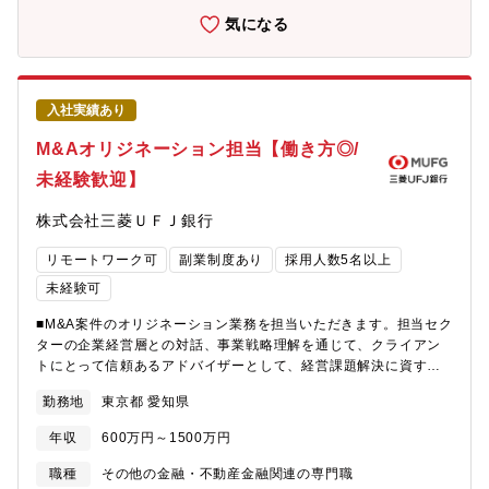
そ194％まで拡大しております。引き続き行内でも注目されるプロ
ド出資を通じた付随取引によるバンキングビジネス（M&Aファイ
気になる
ダクトの一つです。■入行後まずは、当部門でのキャリア構築を目
ナンスやプロジェクトファイナンス等）獲得を目的としておりま
指して頂きますが、将来的には行内のM&A領域部門はじめ、
す。〈対象ファンド〉・バイアウト・インフラ・インパクト・ク
MUMSSや投資先ファンドへのローテーション等、専門性の高いキ
レジット・航空機等（バイアウトファンド8割、インフラファンド
ャリア形成を目指して頂く想定です。
2割）・国内外で160ファンドに出資しております。（1人当たり
入社実績あり
10件～15件を担当）・規模感：（海外）2000億～2兆程度のファ
ンドが対象です。 （国内）300億～数千億程度のファン
M&Aオリジネーション担当【働き方◎/
ドが対象です。〈案件数〉国内4割、海外（欧米メイン）6割で年
未経験歓迎】
間20件～30件程度投資しております。【組織構成】ソリューショ
ンプロダクツ部 投資開発室 ・人数：30名（フロント17名、企画
株式会社三菱ＵＦＪ銀行
業務3名、ミドルバック業務10名）・男女比：5対5・中途入行
者：6名年齢層：20代半ば～30代程度の方が所属されております
リモートワーク可
副業制度あり
採用人数5名以上
【働き方】個人の事情に合わせて、柔軟な働き方が可能です。
（在宅勤務：週2～3回程度、時差勤務あり）【ポジションの魅
未経験可
力・特徴】■MUFGブランドによる国内外大手ファンドとの強固な
■M&A案件のオリジネーション業務を担当いただきます。担当セク
リレーションシップがございます。 ■通常はゲートキーパーを介
ターの企業経営層との対話、事業戦略理解を通じて、クライアン
した投資がほとんどですが、本ポジションはダイレクトなファン
トにとって信頼あるアドバイザーとして、経営課題解決に資する
ド投資、ファンドとのリレーションが可能です。■銀行ではほぼ唯
M&Aソリューション機能を提供していただきます。【詳細業
一のバイサイド・ビジネスであり希少な投資家業務です。対象フ
勤務地
東京都 愛知県
務】・ターゲティング・スクリーニング・主要取引条件の検討・
ァンドのCEOや創業者の方との取引になるため、通常の銀行業務
候補先へのコンタクト・エグゼキューション部隊との案件連携・
では経験できないレイヤーの方々と関わるダイナミックな経験が
年収
600万円～1500万円
拠点RMに対するM&Aのリテラシーを高める指導 等〈案件規模〉
できます。■国内、北米を中心にミッドキャップファンドまで広く
20億～500億 ※売り案件が多い【配属部署】コーポレート情報
ファンド投資をしております。■国内外投資銀行部や他プロダクツ
職種
その他の金融・不動産金融関連の専門職