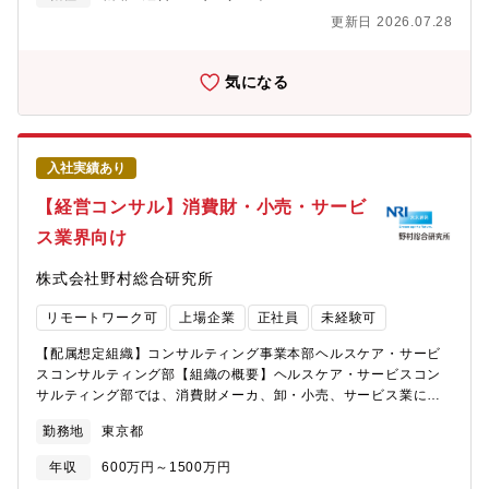
部署を掛け合わせ、誕生しました。今期からの中期経営計画の重
デジタル化による“金融の機能化”により、インフラ企業×保険、通
更新日 2026.07.28
要戦略の一つであり、会社として非常に注力しているポジション
信事業×融資 などの、事業会社の金融参入のテーマなど、業種を
です。【MUFGのM&A推進体制と特徴】■大型案件は三菱UFJモル
超えたテーマを多く受託しており、業界・テーマ双方において進
ガン・スタンレー証券が主にFA業務を執行、クロスボーダーを含
化・変化のダイナミズムが味わえる部署です。案件に応じて、NRI
気になる
む中小型案件は三菱UFJ銀行の財務開発室が主にFA業務を執行し
の2,000人を超すITソリューション部隊と顧客変革の実現を支援す
ます。■M&A戦略室のM&Aオリジネーション担当は、大型案件と
る共同提案・PJTを行っています。【募集職種の期待役割】・プロ
クロスボーダーを含む中小型案件双方の案件獲得を担います。
フェッショナルとして謙虚、勤勉であり、顧客のため、チームの
ためにリーダーシップを発揮できること。・弊社の使命：「新し
入社実績あり
い社会のパラダイムを洞察し、その実現を担う。お客様の信頼を
得て、お客様とともに栄える」に共感し、金融分野を中心とした
【経営コンサル】消費財・小売・サービ
自己成長・自己実現に信念と情熱を持てること。【具体的な職務
ス業界向け
内容】・銀行、証券会社、生損保、カード会社など金融機関及び
金融サービスを提供する企業への戦略立案、及び戦略の実行を支
株式会社野村総合研究所
援するコンサルティング業務。特に、ＤＸを主とした先端の変革
ツール・理論を元に、顧客企業の戦略、組織、業務等の変革を支
リモートワーク可
上場企業
正社員
未経験可
援。・フィンテック、エンベッドファイナンスといった、金融サ
ービスの発達を、事業会社に対して導入し、企業の成長戦略の策
【配属想定組織】コンサルティング事業本部ヘルスケア・サービ
定・実行を支援するコンサルティング業務。・ファンド向けの
スコンサルティング部【組織の概要】ヘルスケア・サービスコン
BDD及び投資先へのPMI、事業会社向けのM&A・事業再編などの
サルティング部では、消費財メーカ、卸・小売、サービス業に対
コンサルティング業務。・上記コンサルティングプロジェクトの
して、経営戦略、事業戦略、機能設計、業務改革、実行支援など
提案営業並びに、プロジェクトデリバリー。【携わるビジネス・
勤務地
東京都
幅広い領域のコンサルティングを実施しています。コンサルティ
サービス・テーマ】○コンサルティング事業本部のホームページも
ングのテーマとしては、・長期ビジョンや中期経営計画の策定支
併せてご覧ください。
年収
600万円～1500万円
援・DXの推進（業務効率化から新事業の立ち上げまで）・サイエ
http://www.nri.com/jp/products/consulting/m_consulting/index.htm