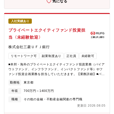
気になる
イナンス部88名※ご経験スキルに応じて、以下より配属チームを
する顧客ネットワークを最大限活用し、経営トップとのダイレク
決定いたします。※希望に応じてローテーション可能です。※中
トなコンタクトができます。■業界環境変化の最先端に身を置くこ
途入社者も14名所属しております。■オリジネーションGrr 15
とで、業界再編等のダイナミックな動きを肌で感じることができ
名・企画担当：企画総括、内部管理 6名・フィナンシャルスポン
ます。■事業会社、コンサルティングファーム、PEファンド、投
入社実績あり
サーカバレッジ担当：案件発掘、PEファンドカバレッジ 7名・
資銀行等、各業界のご経験及び知見を活かせる幅広い活躍のフィ
コーポレートM&A担当：案件発掘・組成、エグゼキューション、
ールドがございます。
プライベートエクイティファンド投資担
買収案件のファイナンスをアレンジ 7名■レバレッジドファイナ
当〈未経験歓迎〉
ンスGr 24名・LBO/MBOチーム：LBO/MBOファイナンスの案件
組成、エグゼキューション、ファイナンス面でのPEファンドカバ
株式会社三菱ＵＦＪ銀行
レッジ■デッド・ストラクチャリングGr 37名・スぺシャルシチ
ュエーション担当：LBO/MBOローン支援先の業績悪化時及び高難
リモートワーク可
副業制度あり
正社員
未経験可
度案件管理、対応 7名・クレジットアナリシス担当：LBO/MBO
案件でのクレジット分析 6名・ポートフォリオマネジメント担
■本邦・海外のプライベートエクイティファンド投資業務（バイア
当：LBO/MBOローン支援先の案件管理 14名・エージェント担
ウトファンド、インフラファンド、インパクトファンド等）やフ
当：LBO/MBOローン支援先のエージェント対応 8名【働き方】
ァンド投資企画業務を担当していただきます。【業務詳細】■バイ
出社と在宅をハイブリッドで勤務しております。・時差出勤、中
アウト・インフラ・サステナファンド等への新規投資・投資採り
抜けあり・部分在宅あり【ポジションの魅力】■日本の社会問題と
勤務地
東京都
上げ、エクゼキューション（DD、稟議、ドキュメンテーション
される、企業オーナーの高齢化・後継者不足においてM&Aという
等）■ファンド投資全体戦略立案・ファンドを活用した新ビジネス
ソリューションを通じ、日本の社会問題を解決する社会的意義の
年収
700万円～1400万円
開発、個別戦略サポート・ファンド投資全体モニタリング（投資
大きな業務です。■業界、職種未経験の方の中途入行実績もあり、
損益・投資効果・RWA管理）■投資を梃子としたビジネス拡大の
職種
その他の金融・不動産金融関連の専門職
未経験の方も専門性の高いキャリア構築を目指して頂けます。
ための投資推進体制強化〈投資目的〉通常の純投資家としてのリ
■M&Aファイナンス領域で関与・管理するLBO/MBO件数は直近で
更新日 2026.08.05
ターン追求、ポートフォリオ構築に加え、国内外の投資銀行ファ
140弱まで増加しており、アセットベースでは2017年対比でおよ
イナンスチームやファンドカバレッジのチームと協働し、ファン