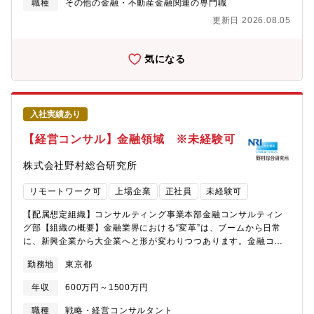
室 エリアGr 17名 営本セクターGr 14名★※M&A戦略室は
職種
その他の金融・不動産金融関連の専門職
におけるソーシングやオリジネーションの強化に伴い、コーポレ
2024年4月1日の中計改装に伴い、産業リサーチ＆プロデュース部
ートファイナンスやM&Aを担当していた「コーポレート情報営業
更新日 2026.08.05
とコーポレート情報営業部の子部署として立ち上がった部署で
部」と各産業のリサーチやビジネス開発を担当していた「産業リ
す。【M&A戦略室の役割】・営業拠点と連携し、経営戦略・事業
サーチ＆プロデュース部」の2つの部署を掛け合わせ、誕生しまし
戦略の実現に向けたオリジネーションを提供しております。・
気になる
た。今期からの中期経営計画の重要戦略の一つであり、会社とし
M&Aオリジネーション専門組織として営業拠点とMUFG各組織の
て非常に注力しているポジションです。【MUFGのM&A推進体制
中核を担い、MUFG内のM&A/セクター知見を活用してお客様のニ
と特徴】■大型案件は三菱UFJモルガン・スタンレー証券が主にFA
ーズに機動的に対応して対応しております。・圧倒的な実績をほ
業務を執行、クロスボーダーを含む中小型案件は三菱UFJ銀行の
こるMUFGのエグゼキューション組織（三菱UFJモルガン・スタ
財務開発室が主にFA業務を執行します。■M&A戦略室のM&Aオリ
入社実績あり
ンレー証券や財務開発室）と密接に連携し、M&A初期段階から一
ジネーション担当は、大型案件とクロスボーダーを含む中小型案
気通貫してサポートしております。【魅力ポイント】■MUFGの有
【経営コンサル】金融領域 ※未経験可
件双方の案件獲得を担います。【キャリアパス】ご希望に応じ
する顧客ネットワークを最大限活用し、経営トップとのダイレク
て、様々なキャリアパスがございます。M&A領域で専門性を磨き
トなコンタクトが可能です。■業界環境変化の最先端に身を置くこ
株式会社野村総合研究所
プロフェッショナルとなることをご希望の場合、三菱UFJ銀行内
とで、業界再編等のダイナミックな動きを肌で感じることができ
のエグゼキューション部隊や三菱UFJモルガン・スタンレー証券
ます。■事業会社、コンサルティングファーム、PEファンド、投
リモートワーク可
上場企業
正社員
未経験可
のエグゼキューション部隊、カバレッジ部隊等、IBDとしてのキャ
資銀行等、各業界のご経験及び知見を活かせる幅広い活躍のフィ
リアもございます。また、M&A領域以外でキャリアを形成したい
ールドがあります。【配属部門設立の背景・募集背景】M&Aに関
【配属想定組織】コンサルティング事業本部金融コンサルティン
方は営業本部へのキャリアもございます。
して、MUFGは三菱UFJモルガン・スタンレー証券の案件が多
グ部【組織の概要】金融業界における“変革”は、ブームから日常
く、リーグテーブルでは上位にいます。一方で内訳として大型の
に、新興企業から大企業へと形が変わりつつあります。金融コン
クロスボーダー案件が多く、中規模の案件は着手できておりませ
サルティング部は、銀行、証券、保険のトップTier企業をクライ
勤務地
東京都
んでした。そこで、今後のM&Aにおけるソーシングやオリジネー
アントとし、AIを活用したDX改革や、新規事業立ち上げ、既存事
ションの強化に伴い、コーポレートファイナンスやM&Aを担当し
業の収益構造改革などの、構造改革を支援しています。また、コ
年収
600万円～1500万円
ていた「コーポレート情報営業部」と各産業のリサーチやビジネ
ーポレートファイナンスのテーマにおいて、ファンドやCFO向け
ス開発を担当していた「産業リサーチ＆プロデュース部」の2つの
の財務・非財務のサービスを展開しています。加えてここ数年、
職種
戦略・経営コンサルタント