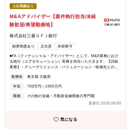
での一つだけの解）を導ける個性溢れるコンサルタントとしてご
入社実績あり
活躍頂くことを期待します。【具体的な職務内容】(1)戦略コンサ
ルティング： 競争環境の分析、クライアントの事業分析に基
M&Aアドバイザー【案件執行担当/未経
づき、経営・事業部門長に対して戦略・アクションプランの提案
験歓迎/希望勤務地】
を行います。(2)実行支援コンサルティング 事業パートナー探索
やM&Aの実行支援、PoCの企画・実行など、戦略の実行を支援し
株式会社三菱ＵＦＪ銀行
ます。(3)DX関連コンサルティング： デジタル技術やデータアナ
リティクスを活用し、新しいビジネスモデル構築したりオペレー
副業制度あり
正社員
未経験可
ションの高度化・効率化を御支援します。(4)対外発表： 産業の
あるべき姿を描出し、論文の執筆や本の出版、NRI保有メディアを
■FA（フィナンシャル・アドバイザー）として、M&A業務におけ
通したオピニオンの発信を行います。(5)顧客との共同事業の創
る執行（エグゼキューション）実務を担当いただきます。【詳細
出： クライアント企業と当社共同で実施する事業の企画、PoC
業務】・デューデリジェンス・バリュエーション・候補先との協
の実施、会社設立、事業運営等を行います。【携わるビジネス・
議・交渉・ドキュメンテーション〈案件規模〉中小型案件が多
サービス・テーマ】<プロジェクト例>・2040年に向けたシナリオ
勤務地
東京都 大阪府
く、規模は20～500億円程度【FAの役割】M&Aを実施するクライ
プランニングとビジョン策定・自動車メーカーの競争力強化に向
アントとFA契約を締結し、M&A取引に関する知識や経験を駆使し
けた戦略策定・パートナー戦略の検討・産業財メーカーの中期経
年収
700万円～1500万円
て、クライアントにとってより有利な価格・条件となるよう交渉
営計画策定・エレクトロニクスメーカーの生き残り戦略策定・特
し、プロジェクト全体をサポートすることでM&A契約を成功に導
職種
その他の金融・不動産金融関連の専門職
定事業の成長戦略立案とM&Aターゲットの特定・グローバル経営
いていただきます。【組織構成】コーポレート情報営業部・財務
構造改革・製造/SCM領域のデジタルトランスフォーメーションの
更新日 2026.08.05
開発室 国内担当80名＋海外勤務20名東名阪で5チーム（東京3・
構想策定・実行支援・2030年に向けた新規事業開発【仕事の魅
大阪・名古屋） クロスボーダー 2チーム（東京） -次長 4
力・やりがい・キャリアパス】・製造業のCxOが抱える経営課題
人 -チームヘッド 7人 -ディールヘッド 14～20
気になる
の解決に取り組むことができるポジションです。・若い年次から
人 -ディールメンバー 30～35人 【案件担当特徴】
顧客と直接やりとりをし、自身の考えをクライアントにぶつけて
■MUFGのM&A業務の推進体制 MUFGのM&Aアドバイザリー業
いくことができます。・製造業コンサル部隊だけでなく、社会課