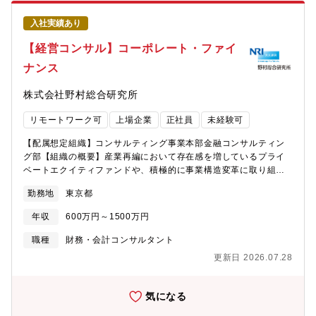
行錯誤をしながら解決のために物事を推し進められること。・プ
つつ、買い手企業様や売り手企業様のニーズに対応するために積
ロフェッショナルとして謙虚で常に向上心を持ち、相互尊重の精
極的な増員募集。現在、供給力の不足を外部パートナーとの協業
入社実績あり
神で社内外のメンバーとコラボレーションできること。【具体的
によってカバーしているが、可能な限り内製化していく意向。自
な職務内容】・経営戦略に連動した人材戦略の策定、実行支援・
【経営コンサル】コーポレート・ファイ
己の成長に意欲的な方に参画していただき、将来的には管理職や
ピープルアナリティクスや人事DXを活用した人事施策設計・導入
マネジャー等、当社を一緒に作り上げてほしいと考えています。
ナンス
支援・顧客企業の人事制度改定（等級・評価・報酬など基幹制度
【働き方】クライアント先、リモートワーク等フレキシブルに対
改革、等）の実行支援・企業再編などM&Aに関連する人事制度統
応いただきます平均残業時間：法定外で月35～40時間程度（基本
株式会社野村総合研究所
合、PMO支援・採用、配置・異動（ローテーション）、人材育
給に20時間分は含む）宿泊出張は月数回程度（常駐はありませ
成、シニア活用（定年制度、定年再雇用制度見直し）、サクセッ
ん）【求める人物像】M&Aや経営支援に関心があり、企業成長・
リモートワーク可
上場企業
正社員
未経験可
ションプラン策定など各種人事施策の改革・グローバル拠点での
変革を現場で実感したい方経営者・現場と直接向き合い、オーダ
人材マネジメント・人事機能高度化、人材獲得競争力に向けた各
ーメイドの価値提供を目指したい方
【配属想定組織】コンサルティング事業本部金融コンサルティン
種改革【携わるビジネス・サービス・テーマ】＜プロジェクト例
グ部【組織の概要】産業再編において存在感を増しているプライ
＞・人材戦略策定支援、人材ポートフォリオ構築支援・生成AIを
ベートエクイティファンドや、積極的に事業構造変革に取り組む
活用した人事プロセス改革支援・人事制度改革・構築・導入に向
事業会社をクライアントとして、コーポレートファイナンスの専
けた伴走支援（業種の定めなく数多くの実績あり）・会社統合・
勤務地
東京都
門性を活かしたコンサルティングサービスを展開しています。特
分割等に伴う人事制度設計・PMO支援・IT・DX人財向け専門職人
に、NRIコンサルティング事業本部に所属している各業界の専門家
事制度設計支援・グローバル人事実現に向けた改革（NRI海外拠点
年収
600万円～1500万円
と密にコワークすることによる、事業に精通したコーポレートフ
コワーク）・定年後再雇用制度改革、定年延長に関わる制度改
ァイナンスサービスを強みとしています。また、株主からの期待
職種
財務・会計コンサルタント
定・役員人事制度の改定【仕事の魅力・やりがい・キャリアパ
に応えるためにCFOが抱えている財務・非財務の課題に対するサ
ス】・組織運営の根幹となる人財に関して、既存の知見を活かし
更新日 2026.07.28
ービスを展開しています。【募集職種の期待役割】・コーポレー
ながらもクライアントの状況を踏まえながら、未来を見据えなが
トファイナンスにおける専門性を持ち、それを実践で活かせるこ
らも地に足がついた施策の構築を進めていきます。・民間企業だ
と。・プロフェッショナルとして謙虚で勤勉であり、顧客やチー
気になる
けでなく、官公庁や社会の目線での提言ができます。・若い年次
ムのためにリーダーシップを発揮できること。また、各業界に詳
から顧客と直接やりとりをし、信頼・案件を勝ち取ることが出来