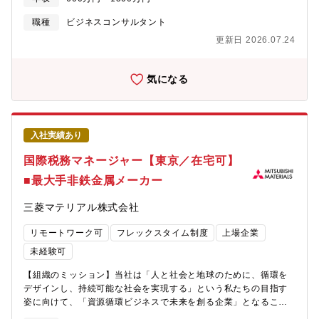
の国際競争力向上、持続可能で安全・安心な社会の実現、国内外
ビス・テーマ】○コンサルティング事業本部のホームページも併せ
の都市・地域における社会実装など、多様な社会課題に対し、官
職種
ビジネスコンサルタント
てご覧ください。
民をつなぐ架け橋として挑戦し続けています。その中で、イノベ
http://www.nri.com/jp/products/consulting/m_consulting/index.htm
更新日 2026.07.24
ーション・フロンティア産業ドメインは、科学技術・イノベーシ
事の魅力・やりがい・キャリアパス】・民間企業だけでなく、官
ョン政策、スタートアップ政策、産学官連携、大学経営改革を中
公庁や社会の目線での提言ができます。・若い年次からプロジェ
心テーマとして、我が国の競争力強化と新産業創出に取り組む組
気になる
クトの中心メンバーとして、顧客と直接やりとりをし、信頼・案
織です。官公庁・独立行政法人・大学・研究機関・スタートアッ
件を勝ち取ることが出来るポジションです。・複数のプロジェク
プ・大企業・金融機関・自治体等、幅広いステークホルダーと連
トに参加しながら、これまでの経験を活かしつつ、新しい領域で
携しながら、調査研究・政策提言に加え、制度設計、ガイドライ
の経験を積んでいく事が可能です。・コンサルティングプロジェ
ン策定、事業運営、伴走支援、マッチング、社会実装まで一気通
クトだけでなく、顧客に常駐や出向といった形態で共同事業開発
入社実績あり
貫で支援していることが特徴です。イノベーション・エコシステ
に取り組むなど、多様な機会があります。
ムの形成、ルール・規制改革、SBIR等のスタートアップ支援制
国際税務マネージャー【東京／在宅可】
度、オープンイノベーションに関する知財・契約、ものづくりス
■最大手非鉄金属メーカー
タートアップの社会実装、大学からの技術移転、大学発ベンチャ
ー支援、産学連携マッチング、大学間連携・研究力強化など、テ
三菱マテリアル株式会社
ーマは多岐にわたります。政策と現場、構想と実装を往復しなが
ら、社会に新たな変化を生み出すことを目指しています。【職務
リモートワーク可
フレックスタイム制度
上場企業
内容例】・科学技術・イノベーション政策、スタートアップ政
策、産学官連携、大学経営、知財・技術移転等に関する調査・分
未経験可
析、論点整理、政策提言、報告書作成・官公庁や大学・研究機関
【組織のミッション】当社は「人と社会と地球のために、循環を
の制度設計、事業設計、事務局運営、委員会運営の支援・スター
デザインし、持続可能な社会を実現する」という私たちの目指す
トアップ支援施策における採択事業者の伴走支援、進捗管理、ビ
姿に向けて、「資源循環ビジネスで未来を創る企業」となること
ジネスモデル検討、社会実装に向けた課題整理・オープンイノベ
を基本方針に掲げ、昨年末に新中期経営計画を発表しました。資
ーション促進に向けた知財・契約・ルール形成・ガイドライン整