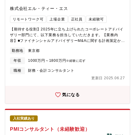
す。中小企業の仲介に加え、案件規模や形式の幅を広げられま
と互いに学び合いながら成長可能です。・一生ものの「経営支援
す。3. 専門家連携と安定した案件チャネル会計士、税理士を含む
株式会社エル・ティー・エス
スキル」を体得できるPMIの現場では、数字やシステムの統合だけ
専門家の支援を受けながら案件を進められます。案件は既存顧客
でなく、「人」「組織」「モチベーション」も深く扱います。こ
と提携先大手金融機関からの紹介が中心で、飛込み営業や無理な
リモートワーク可
上場企業
正社員
未経験可
の経験はAIに代替できない、本物の経営参謀力の修得につながり
営業ノルマを前提としていません。
ます。【主な業務内容】・M&A後のシナジー最大化や統合支援
【期待する役割】2025年に立ち上げられたコーポレートアドバイ
（PMIプロジェクト参画）、課題整理、優先順位付け、アクション
ザリー部門にて、以下業務を担当していただきます。【業務内
プラン設計経営者や担当者と密な信頼関係を築き、現場での課題
容】■ファイナンシャルアドバイザリーM&Aに関する計画策定から
や将来ビジョンの策定をリード従業員ヒアリングや改善案の提
クロージングまで、成功に向けたご支援を行う。■コンサルティン
示、施策の経営インパクトや優先度評価、現場・経営層双方への
勤務地
東京都
グ顧客経営層や企画部門に対し、業種知見をベースとした経営・
実行支援までも担当します。社内向け説明資料の作成や現場に配
事業戦略提案により 有償のコンサルティングやM&Aアドバイザリ
慮したコミュニケーションも重視。・組織、人事評価制度等の改
年収
1000万円～1800万円
※経験に応ず
ーの案件創出を図る。■産業調査アナリスト特定の産業における市
善提案と導入支援・会計、システム、業務フローなど多面的な統
場や企業の情報を収集・分析し、情報発信・CxOアプローチ、 案
職種
財務・会計コンサルタント
合推進【特徴】・社長、経営幹部と密に連携し、トップダウンだ
件創出を行う。【部門について】■メンバー構成は4名（部長1名、
けでなく現場参加型の施策企画・実行を実現。・社員インタビュ
更新日 2025.06.27
マネージャー1名、メンバー2名） ■立上げ初期ということもあり
ーから「従業員本音の要望」「企業文化」「潜在課題」を把握
少数精鋭の編成となっていますが、全機能を網羅できる知見を保
し、経営変革の実効性を上げていきます。・プロによる伴走型の
有しています。 ※事業部長は、金融機関において産業調査機能の
気になる
支援だからこそ、成約後も離職ゼロ等・顧客組織一体となる成長
経験が長く、主にデジタル・IT・BPOの領域において深い知見を
を実現しています。【組織構成】PMI専属15名【募集背景】中小
保有。また、海外での業務経験も長くM&Aオリジネーション業務
PMIへの社会的ニーズが右肩上がりで増加中。社会的な要請に応え
にも従事しており、コーポレートアドバイザリー部としての全機
つつ、買い手企業様や売り手企業様のニーズに対応するために積
能を担う。マネージャーは財務・会計領域の知見（公認会計士試
極的な増員募集。現在、供給力の不足を外部パートナーとの協業
入社実績あり
験合格者）があり、現在は主に社内のM&A案件に従事。 ■今後は
によってカバーしているが、可能な限り内製化していく意向。自
部門の規模を拡大し、数年内には海外拠点設立も想定しているた
PMIコンサルタント（未経験歓迎）
己の成長に意欲的な方に参画していただき、将来的には管理職や
め、今回の募集ポジションにおいては既に出来上がった環境での