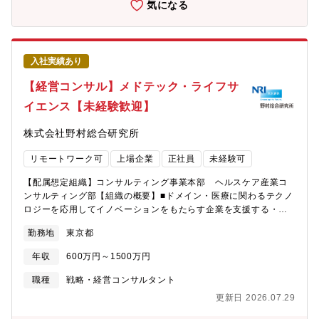
気になる
公庁や社会の目線での提言ができます。・若い年次からプロジェ
ト事例】■Deal Execution支援（ターゲットスクリーニング、対
クトの中心メンバーとして、顧客と直接やりとりをし、信頼・案
象会社コンタクトなど）■Day1支援（Day1オペレーション立上に
件を勝ち取ることが出来るポジションです。・複数のプロジェク
向けたTSA締結/新オペレーション立上実行支援）■バリューアッ
トに参加しながら、これまでの経験を活かしつつ、新しい領域で
プ実行支援（DXも含めたバリューアップ施策の立案と実行支援）
の経験を積んでいく事が可能です。・コンサルティングプロジェ
入社実績あり
■カーブアウト実行支援（事業を切り離す際に発生するスタンドア
クトだけでなく、顧客に常駐や出向といった形態で共同事業開発
ロンイシューの特定とTSA売手案の立案支援） ■IT統合実行支援
【経営コンサル】メドテック・ライフサ
に取り組むなど、多様な機会があります。
（会社統合・TSA Exitに向けたIT構築支援と全体ITプロジェクト
イエンス【未経験歓迎】
マネジメント）【ポジションの魅力】★M＆A未経験からでもチャ
レンジできる貴重な求人です。★Pre-M&AからPost-M&Aまで、
株式会社野村総合研究所
End to Endで支援するため、幅広い経験が積めます。★アクセン
チュアの強みであるグローバルネットワーク／テクノロジーを活
リモートワーク可
上場企業
正社員
未経験可
用して最新かつ先進的な案件を扱っています。
【配属想定組織】コンサルティング事業本部 ヘルスケア産業コ
ンサルティング部【組織の概要】■ドメイン・医療に関わるテクノ
ロジーを応用してイノベーションをもたらす企業を支援する・日
本の健康と医療の課題解決を実現する新たな市場を創出する■機能
勤務地
東京都
（コンサルタントの価値）・経営者と志を共にし、その実行を支
援し、お客様の中の変革者を増やす・市場の構造変化を仕掛けて
年収
600万円～1500万円
（あるいは変化をとらえて）自己革新を実現する日本企業の成功
モデルを顧客と共に生み出す・骨太な提言や、市場創出を仕掛け
職種
戦略・経営コンサルタント
る取組を行う「特集 続・医療機器ビジネスによる成長を幻想に
更新日 2026.07.29
終わらせないために」（知的資産創造 2025年6月号）
https://www.nri.com/jp/knowledge/publication/chitekishisan_2025