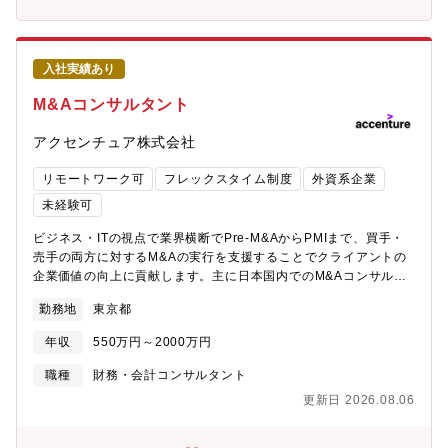
を目指しています。【募集職種の期待役割】・顧客、業界への知
新しい領域での経験を積んでいく事が可能です。・コンサルティ
見を常に高められる知的好奇心が強いこと・顧客に最適な解を考
ングプロジェクトだけでなく、顧客先への常駐や出向といった形
え抜けること。・プロフェッショナルとして謙虚、勤勉であり、
で共同事業開発に取り組むなど、多様な機会があります。
チームプレーを大切にできること。上記を通じて専門分野におい
入社実績あり
て国内外で第一人者としてご活躍いただきたいと考えています。
【具体的な職務内容】製薬、ヘルスケア関連産業、他業種（消費
M&Aコンサルタント
財・金融・情報通信企業など）、医療・介護・予防などの中央官
庁、及び地方自治体のお客様に対して（１）～（６）が職務内容
アクセンチュア株式会社
となります。(1)戦略コンサルティング： 競争環境の分析、ク
ライアントの事業分析に基づき、経営・事業部門長に対して戦
リモートワーク可
フレックスタイム制度
外資系企業
略・アクションプランの提案を行います。(2)実行支援コンサルテ
未経験可
ィング 事業パートナー探索やM&Aの実行支援、PoCの企画・実
行など、戦略の実行を支援します。(3)DX関連コンサルティン
ビジネス・ITの視点で業界横断でPre-M&AからPMIまで、買手・
グ： デジタル技術やデータアナリティクスを活用し、新しいビ
売手の両方に対するM&Aの実行を支援することでクライアントの
ジネスモデル構築したりオペレーションの高度化・効率化を御支
企業価値の向上に貢献します。主に日本国内でのM&Aコンサルテ
援します。(4)対外発表： 産業のあるべき姿を描出し、論文の執
ィングサービスの提供を行いますが、クライアントのニーズ次第
筆や本の出版、NRI保有メディアを通したオピニオンの発信を行い
勤務地
東京都
では日本企業の海外ビジネスの拡大に向けたGlobal M&Aの支援を
ます。(5)顧客との共同事業の創出： クライアント企業と当社共
行います。その際にはグローバルのアクセンチュアM&Aプラクテ
年収
550万円～2000万円
同で実施する事業の企画、PoCの実施、会社設立、事業運営等を
ィスチームと共同でプロジェクトを推進します。また、従来から
行います。(6)上記コンサルティングプロジェクトの提案営業【携
既存事業に対して最も大きなインパクトを与える経営手法であっ
職種
財務・会計コンサルタント
わるビジネス・サービス・テーマ】〇ヘルスケア・医療関連コン
たM&Aに、Digitalの力を駆使して企業価値の飛躍的な向上実現に
サルティングの事業内容については以下もご確認ください
更新日 2026.08.06
向けたご支援を行います。アクセンチュアM&Aプラクティスの強
https://www.nri.com/jp/service/industry/healthcare_social/index.h
みである「M&A x Digital x IT」を最大限に活用し、一緒にクライ
事の魅力・やりがい・キャリアパス】・民間企業だけでなく、官
アントの企業価値最大化を実現していきましょう。【プロジェク