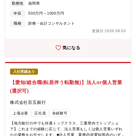
勤務地
福岡県
われる」という魅力があります。【期待する役割】・中小企業か
週休2日制 ・有給休暇は入社月から付与 ・資格取得支援制度あり
ら上場企業まで幅広いクライアントに対し、会計・財務・経営管
・必要書籍購入自由 【キャリアパス】将来的には事業部長クラス
年収
500万円～1000万円
理の専門性を活かしたコンサルティングを提供します。・単なる
までのキャリア形成が可能です。入社1年後 （M&A案件の主要実
会計処理支援ではなく、事業計画策定、資本政策、経営管理、IPO
務を経験） ・DDや企業価値評価等の専門性を習得 ・複数サービ
職種
財務・会計コンサルタント
準備など経営課題に深く入り込み、クライアントの成長を長期的
スラインへの理解を深める入社3年後 （案件主担当としてクライ
更新日 2026.08.03
に支援する役割を担います。【職務内容】マネージャーを含む3～
アント折衝を担当） ・M&A以外の経営課題支援にも参画 ・上席コ
4名体制で実施し、専門領域を持つメンバーと協働しながら進めま
ンサルタントやマネージャー候補として活躍
す。・事業計画策定支援 ・資金調達支援 ・財務税務デューデリジ
気になる
ェンス ・企業価値評価 ・組織再編支援 ・M&A戦略立案および
PMI支援 ・IPO支援（資本政策、会計制度構築、内部管理体制構
築） ・上場会社向け決算開示支援 ・会計、経営管理全般のコンサ
ルティング希望に応じて以下業務にも携わることが可能・税務顧
入社実績あり
問 ・事業承継支援 ・M&Aアドバイザリー ・人事組織コンサルテ
ィング【魅力】① 会計を起点に経営全体へ関われる会計・税務の
【愛知/総合職(転居伴う転勤無)】法人or個人営業
みならず、IPO、M&A、資本政策、経営管理まで幅広く関与でき
(選択可)
ます。監査法人や会計事務所で培った専門性を、より経営に近い
領域へ広げられる環境です。② Uターン・Iターンでも成長できる
株式会社百五銀行
九州トップクラスのフィールド東京・大阪で培った経験を活かし
ながら、九州エリアで中堅中小企業から上場企業まで支援できま
上場企業
正社員
未経験可
す。地元企業の経営者と直接向き合う機会も豊富です。③ 未経験
領域に挑戦できる育成環境九州エリアは複数セグメント担当が基
【地方銀行の中でも待遇トップクラス、三重県内でトップシェ
本です。3～4名のチーム制やOJT体制が整っており、経験領域を
ア】これまでの経験に応じて、法人営業もしくは個人営業いずれ
広げたい方に適した環境です。【募集背景】AGSコンサルティン
かの業務をお任せします。■法人営業 業務内容愛知県内のいずれ