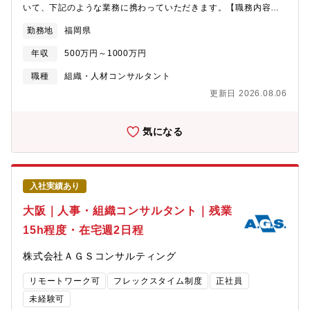
うというもの。社員が執務フロアを行き来できる内階段や周囲に
いて、下記のような業務に携わっていただきます。【職務内容】
労働時間は7時間です)
は打合せスペースを設置して人が集まる空間づくりを心掛けてい
マネージャーを含めた3～4名のチーム体制で担当します。一人で
勤務地
福岡県
ます。業務や気分に合わせて場所を選択してソロワークができる
抱え込むことなく、安心して業務に取り組めます。・人事制度
よう、窓際に集中スペースなどを設けて、社員がベストパフォー
（給与・評価・退職金）設計/運用構築・組織開発コンサルティン
年収
500万円～1000万円
マンスを発揮できる環境も構築しています。オフィスには社員食
グ（ワークエンゲージメント向上）・M&A・IPOに伴う労務DDの
堂を構えており、社員の健康を踏まえた食事を安価な値段で提供
実施及び改善支援・就業規則など人事労務関連規程のアドバイザ
職種
組織・人材コンサルタント
しています。
リー業務・その他、人事施策全般・労働諸問題に関するコンサル
更新日 2026.08.06
ティング※希望があれば、税務申告や事業承継など その他幅広
い業務に携わることができるようアサインを行っています。【魅
力】・成長フェーズにある企業（中小～上場）に対し、単なる人
気になる
事支援だけでなく、資本政策や経営管理まで踏み込んだ「伴走型
支援」を行っています。・M&A、IPO、事業承継、人事制度構築
など、経営課題に合わせて社内の専門家と連携し、幅広い解決策
を提案します。【募集背景】AGSコンサルティング九州エリアで
入社実績あり
は、九州No.1のアカウンティングファームを目指し組織拡大を進
めています。税務・会計顧問を基盤としながら、IPO支援、
大阪｜人事・組織コンサルタント｜残業
M&A、経営管理支援などのニーズが拡大しており、クライアント
15h程度・在宅週2日程
の成長ステージに応じた伴走型支援体制を強化するための増員募
集です。九州エリアは事業拡大フェーズにあり、Uターン・Iター
株式会社ＡＧＳコンサルティング
ン人材の採用も強化しています。【組織構成】・福岡支社39名
（2026年7月時点）※平均年齢38歳・コンサルタント25名（公認
リモートワーク可
フレックスタイム制度
正社員
会計士8名/税理士9名） ・サポートスタッフ9名 【働き方】・フル
フレックスタイム制 （実働8時間）・完全週休2日制 ・有給休暇は
未経験可