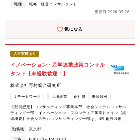
ンス領域進出の支援、・海外への事業展開支援・新規事業の立
職種
戦略・経営コンサルタント
事の魅力・やりがい・キャリアパス】・金融領域において圧倒的
案 等幅広いテーマでのご支援を通じて顧客の経営や事業の高度
なプレゼンス・実績を有するNRIのコンサルティング部門だからこ
更新日 2026.07.28
化を実現しています。激変に晒されるサービス業や消費財メー
そ関与・実現できるプロジェクトがあります。・民間企業だけで
カ、小売業に対して、従来の当該領域に関する専門的に知見に加
なく、官公庁や社会の目線での提言ができます。・若い年次から
え、ヘルスケア知見に基づく新領域の創出を支援し、一層の社会
気になる
顧客と直接やりとりをし、信頼・案件を勝ち取ることが出来るポ
貢献を目指しています。【募集職種の期待役割】・顧客、業界へ
ジションです。・複数のプロジェクトに参加しながら、これまで
の知見を常に高められる知的好奇心が強いこと・顧客に最適な解
の経験を活かしつつ、新しい領域での経験を積んでいく事が可能
を考え抜けること。・プロフェッショナルとして謙虚、勤勉であ
です。・コンサルティングプロジェクトだけでなく、顧客に常駐
り、チームプレーを大切にできること。上記を通じて専門分野に
や出向といった形態で共同事業開発に取り組むなど、多様な機会
入社実績あり
おいて国内外で第一人者としてご活躍いただきたいと考えていま
があります。
す。【具体的な職務内容】消費財・小売・サービス産業および官
イノベーション・産学連携政策コンサル
公庁のお客様に対して（１）～（６）が職務内容となります。(1)
タント【未経験歓迎！】
戦略コンサルティング： 競争環境の分析、クライアントの事
業分析に基づき、経営・事業部門長に対して戦略・アクションプ
株式会社野村総合研究所
ランの提案を行います。(2)実行支援コンサルティング 事業パー
トナー探索やM&Aの実行支援、PoCの企画・実行など、戦略の実
リモートワーク可
上場企業
正社員
未経験可
行を支援します。(3)DX関連コンサルティング： デジタル技術や
データアナリティクスを活用し、新しいビジネスモデル構築した
【配属想定】コンサルティング事業本部 社会システムコンサル
りオペレーションの高度化・効率化を御支援します。(4)対外発
ティング一部 イノベーション・フロンティア産業ドメイン【組
表： 産業のあるべき姿を描出し、論文の執筆や本の出版、NRI保
織概要】社会システムコンサルティング一部は、NRI創設以来、
有メディアを通したオピニオンの発信を行います。(5)顧客との共
脈々と続くシンクタンク機能を担い、社会システムの創造・変革
同事業の創出： クライアント企業と当社共同で実施する事業の
勤務地
東京都
を先導し、実現することをミッションとしたプロフェッショナル
企画、PoCの実施、会社設立、事業運営等を行います。(6)上記コ
集団です。暮らしや働き方の多様化を通じた生活の質向上、日本
ンサルティングプロジェクトの提案営業【携わるビジネス・サー
年収
600万円～1500万円