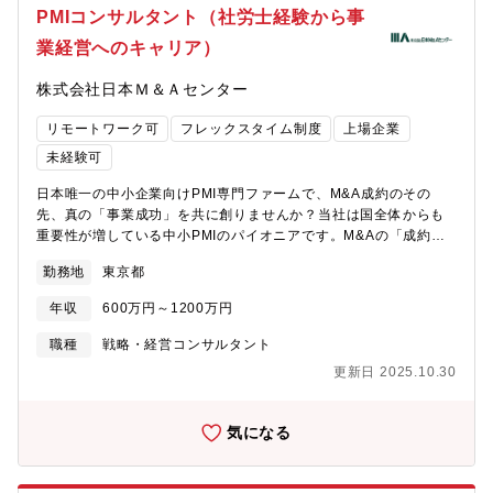
マに精通できます。現場で課題解決し、提案から実現まで関わる
マネジャー等、当社を一緒に作り上げてほしいと考えています。
PMIコンサルタント（社労士経験から事
ダイナミックな経験が得られます。・事業会社側・現場志向に立
【働き方】クライアント先、リモートワーク等フレキシブルに対
業経営へのキャリア）
つポジション経営現場の当事者として意見を求められ、自ら組織
応いただきます平均残業時間：法定外で月35～40時間程度（基本
や会社全体を動かせるやりがいを体感できます。・組織を自ら大
給に20時間分は含む）宿泊出張は月数回程度（常駐はありませ
株式会社日本Ｍ＆Ａセンター
きくできる成長機会設立間もない組織ゆえ、自分の行動次第で会
ん）【求める人物像】M&Aや経営支援に関心があり、企業成長・
社や部門そのものの成長をリードできます。【主な業務内容】・
変革を現場で実感したい方経営者・現場と直接向き合い、オーダ
リモートワーク可
フレックスタイム制度
上場企業
M&A後のシナジー最大化や統合支援（PMIプロジェクト参画）、
ーメイドの価値提供を目指したい方
課題整理、優先順位付け、アクションプラン設計経営者や担当者
未経験可
と密な信頼関係を築き、現場での課題や将来ビジョンの策定をリ
日本唯一の中小企業向けPMI専門ファームで、M&A成約のその
ード従業員ヒアリングや改善案の提示、施策の経営インパクトや
先、真の「事業成功」を共に創りませんか？当社は国全体からも
優先度評価、現場・経営層双方への実行支援までも担当します。
重要性が増している中小PMIのパイオニアです。M&Aの「成約ま
社内向け説明資料の作成や現場に配慮したコミュニケーションも
での支援のみ」で終わる時代から、「本当に価値ある経営統合」
重視。・組織、人事評価制度などの改善提案と実行・会計士なら
勤務地
東京都
の実現へ。PMIは、日本経済における事業存続と発展の要として今
ではの決算早期化や連結決算体制の整備や管理会計、システム、
後ますます注目される大義のある仕事です。社労士の専門性と経
業務フローまで幅広い統合推進【特徴】・経営者や幹部と密接に
年収
600万円～1200万円
験を、現場・経営に最も近い立場で活かせるキャリア形成が叶う
連携し、トップダウンや現場ボトムアップ両軸の施策を推進・従
ポジションです。【当社で働く魅力】・経営者のカウンターパー
業員インタビューや現場観察を通じて本音や潜在課題まで読み取
職種
戦略・経営コンサルタント
トとして事業経営に本気で向き合える他ファームではCFOや担当
り、本当に効果のある経営改善を実現・PMI専門ファームだからで
更新日 2025.10.30
部門が中心となることが多い中、当社の支援先では、多くが「経
きる伴走型支援で、成約後の離職ゼロや組織一体への貢献事例も
営者」がと直接コミュニケーションをとりながら、社労士の視点
多数【組織構成】PMI専属15名（会計士、コンサル、金融出身者
だけでなく経営全体の意思決定や組織づくりに直結し、経営者と
など多様な人材が在籍）【募集背景】中小PMIへの社会的ニーズが
気になる
膝を突き合わせながら企業の成長や変革を現場で支えることがで
右肩上がりで増加中。社会的な要請に応えつつ、買い手企業様や
きます・案件数豊富＆営業活動不要日本M&Aセンター系列とし
売り手企業様のニーズに対応するために積極的な増員募集。現
て、毎年500件を超える安定した潜在案件があります。自ら営業す
在、供給力の不足を外部パートナーとの協業によってカバーして