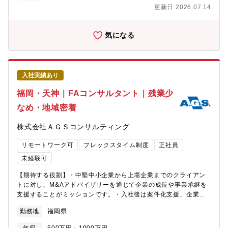
見、最新事例を掛け合わせることで、新たな価値やイノベーショ
たチームの構築。・顧客が自走できるようになるために必要な投
更新日 2026.07.14
ンを創出しています。配属先の候補となるチームは下記の通りで
資の具体化や実行の伴走(3)上記のコンサルティングプロジェクト
す。本ポジションは、ビジネスコンサルタントとして以下すべて
の企画立案(4)外部パートナーとの事業共創・日本の健康と医療の
のポジションにご応募頂くことに同意頂いている前提となりま
課題解決を実現する新たな市場を創出する事を目指した事業開発
気になる
す。皆様のご希望と経験を鑑み選考の中で最適なポジションをご
の取組み・新たな市場を創出するためのシナリオづくり、情報発
案内させていただきます。働き方はプロジェクトベースであり、
信、ロビー活動【携わるビジネス・サービス・テーマ】〇ヘルス
部門や専門領域を越えてチームを組成し、One Accentureとして
ケア・医療関連コンサルティングの事業内容については以下もご
お客様に価値を提供しています。そのため、入社後はご自身の志
確認ください
入社実績あり
向やキャリアビジョンに応じて、業界・テーマ・ソリューション
https://www.nri.com/jp/service/industry/healthcare_social/index.h
を横断した多様なキャリアを描くことが可能です。■ファンクショ
力】・クライアント企業の経営層の方々のブレーンとして、経営
福岡・天神｜FAコンサルタント｜残業少
ンコンサルティング（企業の部門別チーム）事業戦略・経営管
に関わる課題をディスカッションするのみならず、実際の企業組
なめ・地域密着
理、販売・サービス・マーケティング、ロジスティクス・サプラ
織の中でどのように解決するかの作戦を立てたり、試行錯誤の過
イチェーン、組織開発・人材育成、財務・経理、M&Aなど、クラ
程を伴走します。・業界再編を仕掛けるプロジェクトや、企業間
株式会社ＡＧＳコンサルティング
イアントの各領域に特化した変革を推進するグループです。業界
のM&Aや提携を実行するプロジェクトなどでは、資本市場や競合
を横断してプロジェクトを経験でき、コンサルタントとしてのベ
企業などからの反応もあり、ダイナミックな仕事に関わる機会が
リモートワーク可
フレックスタイム制度
正社員
ースを身に着けることができます。■インダストリーコンサルティ
あります。・プロジェクトチームには、国内外のコンサルタント
ング（業界別チーム）業界のスペシャリストとして、コンサルテ
や、顧客企業のチームの様々な関係者が参画するので、各分野の
未経験可
ィングのキャリアを築きます。世界各国において、お客様が業界
多くのプロフェッショナルと交わりながら、変化に富んだ環境で
【期待する役割】・中堅中小企業から上場企業までのクライアン
を牽引していくために、業界のコンバージェンスを利用し、収益
仕事をすることができます。・業界の知見やネットワークを活か
トに対し、M&Aアドバイザリーを通じて企業の成長や事業承継を
を改善しながら新たな成長機会を獲得できるよう、業界を超えた
して、国の政策に関わる有識者会議に参画させて頂いたり、ま
支援することがミッションです。・入社後は案件化支援、企業価
提携の促進を支援します。■テクノロジーストラテジー＆アドバイ
た、そのような場を企画運営する仕事は、大きな意義を感じなが
値評価、DDなどの実務を担いながら、将来的にはM&Aだけでなく
ザリー「テクノロジーを起点としたお客様の抜本的な経営・事業
ら取り組むことができます。
勤務地
福岡県
事業承継、税務、経営管理支援など幅広い経営課題解決に関与い
トランスフォーメーション」「先端技術を用いた業界の垣根を超
ただくことを期待しています。【職務内容】プロジェクトは3～4
えたイノベーションの創出」をミッションに、CEO/CxOをはじめ