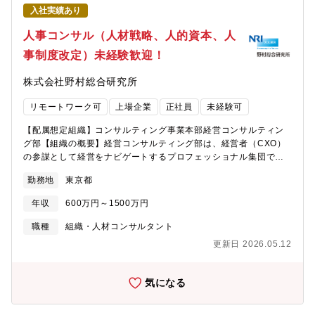
加中。社会的な要請に応えつつ、買い手企業様や売り手企業様の
と膝を突き合わせて、現場の課題解決や対象会社従業員のモチベ
入社実績あり
ニーズに対応するために積極的な増員募集。現在、供給力の不足
ーション向上まで真剣に考え抜きます。・組織を自ら大きくでき
を外部パートナーとの協業によってカバーしているが、可能な限
る成長環境現在15名規模。設立間もないからこそ、会社とともに
人事コンサル（人材戦略、人的資本、人
り内製化していく意向。自己の成長に意欲的な方に参画していた
自己成長ができ、将来のマネージャーなど管理職も積極的に狙え
事制度改定）未経験歓迎！
だき、将来的には管理職やマネジャー等、当社を一緒に作り上げ
ます。多様なバックグラウンド（銀行、会計、コンサル出身者）
てほしいと考えています。【働き方】フレキシブルな勤務（クラ
と互いに学び合いながら成長可能です。・一生ものの「経営支援
株式会社野村総合研究所
イアント先・リモートワーク両立）平均残業月35～40時間（プロ
スキル」を体得できるPMIの現場では、数字やシステムの統合だけ
ジェクトによって繁閑有り）宿泊出張は月数回（常駐なし）【求
でなく、「人」「組織」「モチベーション」も深く扱います。こ
リモートワーク可
上場企業
正社員
未経験可
める人物像】社労士資格・実務を活かし、直接経営や現場支援に
の経験はAIに代替できない、本物の経営参謀力の修得につながり
踏み出したい方企業変革・成長や組織づくりを、現場で実感した
ます。【主な業務内容】・M&A後のシナジー最大化や統合支援
【配属想定組織】コンサルティング事業本部経営コンサルティン
い方課題解決・価値創出に真摯にチャレンジできる方
（PMIプロジェクト参画）、課題整理、優先順位付け、アクション
グ部【組織の概要】経営コンサルティング部は、経営者（CXO）
プラン設計経営者や担当者と密な信頼関係を築き、現場での課題
の参謀として経営をナビゲートするプロフェッショナル集団で
や将来ビジョンの策定をリード従業員ヒアリングや改善案の提
す。NRIコンサルティングの他組織やソリューション部隊とも連携
示、施策の経営インパクトや優先度評価、現場・経営層双方への
勤務地
東京都
し、経営視点の改革をリードしています。人事コンサルティング
実行支援までも担当します。社内向け説明資料の作成や現場に配
領域を担当している「人事戦略・基盤改革グループ」では、組織
慮したコミュニケーションも重視。・組織、人事評価制度等の改
年収
600万円～1500万円
風土改革やPMI、専門人材処遇のための人事制度見直し、人材戦略
善提案と導入支援・会計、システム、業務フローなど多面的な統
の策定、人的資本情報開示コンテンツ制作、グローバル人事等、
職種
組織・人材コンサルタント
合推進【特徴】・社長、経営幹部と密に連携し、トップダウンだ
人事コンサルティング全般を手掛けています。特徴として、NRIの
けでなく現場参加型の施策企画・実行を実現。・社員インタビュ
更新日 2026.05.12
人事コンサルティングは、業種専門性を持つ戦略コンサルタント
ーから「従業員本音の要望」「企業文化」「潜在課題」を把握
と共に体制を組み、経営戦略と人材戦略の連動を実現するための
し、経営変革の実効性を上げていきます。・プロによる伴走型の
ご支援を行っています。さらに、AIコンサルタントと共に体制を
気になる
支援だからこそ、成約後も離職ゼロ等・顧客組織一体となる成長
組み、ピープルアナリティクスや人事DXのご支援も行っていま
を実現しています。【組織構成】PMI専属15名【募集背景】中小
す。【募集職種の期待役割】・答えのない課題に対して、自ら試
PMIへの社会的ニーズが右肩上がりで増加中。社会的な要請に応え