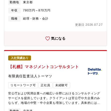
勤務地
東京都
源循環ビジネスを通じて、限りある資源を最大限に活用し、廃棄
備・大学・研究機関向けの技術移転プロセス設計、大学発ベンチ
物を新たな価値へと転換することで、環境負荷の低減と経済的価
ャー支援、産学連携の仕組みづくり・若手研究者や大学シーズの
年収
780万円～870万円
値の両立を目指します。これらの実現に向けて、経理財務部門に
社会実装に向けたマッチング支援、メンタリング、イベント企
おいても企業価値向上に向けて業務を高度化していく必要がある
画・運営、個別面談支援・大学経営改革や大学間連携、研究力強
職種
経理・財務・会計
なか、グローバルに展開を図る当社事業において、国際税務の管
化に関する国内外調査、先進事例分析、示唆の整理・自主研究、
更新日 2026.07.27
理強化を図り、会計ガバナンス・管理会計の強化、グローバルで
対外発信、記事執筆、知見蓄積等を通じたドメインの価値向上・
のM&A等に対応できる仲間を募集します。【業務内容】・国際税
新規テーマ創出【携わるビジネス・サービス・テーマ】・イノベ
務実務（100%） 移転価格、CFC税制、グローバルミニマム課
ーション政策・エコシステム形成 - イノベーションエコシステム
気になる
税、 M&A等のプロジェクトにおける税務面からの検討、外国税
研究 - ルールイノベーション、規制改革、サンドボックス制
額控除、監査法人対応等【将来的にお任せしたい業務】まずは税
度 - 地域で0→1を生み出すイノベーションプログラムの企画・
務室における国際税務業務の習得からスタートしますが、ゆくゆ
運営支援・スタートアップ支援 - SBIR等の研究開発支援制度の
くは同業務において関係者を巻き込みチームリードを図っていく
設計・運営 - オープンイノベーション促進に向けた知財・契約支
入社実績あり
ことを期待しています。また将来的に他経理関係部門等への異動
援 - 人材流動・リスキリング支援・産学連携・大学経営 - 若手
も可能です。【組織構成】・経理財務部全体約80名、部長1名、室
研究者と企業の共同研究マッチング支援 - 大学の技術移転プロセ
【札幌】マネジメントコンサルタント
長6名 うち税務室6名 室長1名、室員5名・部平均年齢は40歳
ス設計 - 大学経営改革、研究力強化、大学間連携支援 - 地域中
うち、税務室室長50代、室員20～40代・男女比率は部全体で7:3
核・特色ある研究大学の振興支援[プロジェクト例]・イノベーショ
有限責任監査法人トーマツ
部全体で2割ほどが経験者採用者です。【働き方】〇在宅：柔軟に
ン・産学連携支援・地域における0→1創出のためのイノベーショ
利用可能。（週4日程在宅勤務を活用されている方が多い状況。）
ンプログラム企画・運営・規制のサンドボックス制度に係る経済
リモートワーク可
正社員
未経験可
〇残業：残業時間：20～30時間程度/月〇出張：年に2～3回程度
効果分析・SBIRフェーズ3基金事業の運営支援、採択スタートア
（内訳として、社内研修、監査随行等、案件によって海外出張も
ップへの伴走支援・オープンイノベーション促進のためのモデル
官公庁および民間企業への幅広い分野におけるコンサルティング
あり得ます。）【仕事上のやりがい・厳しさ】これまでのスキル
契約書・解説資料作成支援・ディープテック・スタートアップの
サービスを提供しています。クライアントは官公庁や大企業のみ
と経験を活かし、会社経営の中枢に関与できる充実感や達成感を
M&A促進に向けた論点整理・ものづくりスタートアップの社会実
ならず、地場の中堅・中小企業も増加しています。具体的には、
得ることができます。同時に、グローバル展開を図る当社事業に
装ガイドライン作成・大学の技術移転プロセス設計支援・
以下のような案件を扱っています。【①地方自治体・官公庁を対