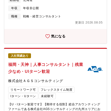
勤務地
北海道
おいて、関係者と協働で課題解決を図っていく案件も増加するも
NEDO「若サポ」における共同研究マッチング支援・大学間連
象としたコンサルティング】昨今では、地方創生、産業振興領域
のと思われ、ご自身のキャリア形成に大きくつながります。【本
携・研究力強化に関する国内外先進事例調査・大学発スタートア
のコンサルティング業務が増加しています。北海道においては、
年収
年収非公開
ポジションの魅力】・新卒入社者、経験者採用者のほか、関係会
ップ支援、研究者の起業促進に関する自主研究【魅力】・国のイ
観光客の集客や観光資源の活性化、産業や人材の流動に関わる各
社からの転籍者、出向者等、さまざまなバックグランドの方が活
ノベーション政策や制度設計に近い立場で、社会に対するインパ
種テーマなど多岐にわたるテーマを扱います。また、日々道内各
職種
戦略・経営コンサルタント
躍中であり、皆親切で馴染みやすい職場環境と言えます。・グロ
クトの大きいテーマに取り組めます・政策提言だけでなく、制度
地の情報を収集し、地域の課題を拾い上げ、施策・戦略を提案す
更新日 2026.08.05
ーバル展開を進める当社において経理財務機能として事業を強く
設計、ガイドライン策定、事業運営、個別案件の伴走支援、社会
ることも行っています。■地方創生事業■官民連携事業■地域活性
サポートしていきます。・働く場所、時間は、柔軟な環境を提供
実装まで一気通貫で関われます
化、地域ブランディング戦略【②大企業、中堅企業から中小企業
しています。（フレックスタイム制度、リモートワーク可。リモ
を対象とした経営コンサルティング】道内の企業に対し、様々な
気になる
ートワークでも充分なコミュニケーションが可能なインフラが整
テーマでのコンサルティングサービスを提供しています。昨今は
っています）・経理財務部門では女性比率も年々増加しており、
企業規模に関わらず、労務管理や会計面でのコンプライアンスの
在宅勤務やフレックスを併用し活躍しています。【同社につい
強化、業務のデジタル化などが求められているほか、事業承継に
て】◆「人と社会と地球のために」を企業理念とする素材メーカ
関わるM&A案件の増加、経営計画の策定、経営再建など、多岐に
入社実績あり
ー◆私たちは、非鉄金属の基礎素材だけではなく、自動車や家電
わたるテーマの解決が求められています。■経営管理制度■事業計
などに使われる機械部品や電子材料・部品、それらを作るために
画策定■管理会計・原価管理制度構築■人事制度の策定や運用■情報
福岡・天神｜人事コンサルタント｜残業
必要な道具(超硬工具)も製造・販売し、さらにリサイクル事業も行
システム・業務プロセス■その他経営基盤整備全般【同組織の社職
少なめ・UIターン歓迎
う創業150年以上の歴史を有する素材メーカーです。近年は経営改
員インタビューは以下WEBページよりご覧いただけます】
革に取り組んでおります。具体的には4つの経営改革（Corporate
https://www.deloitte.com/content/dam/assets-
株式会社ＡＧＳコンサルティング
Transformation (CX)、Digital Transformation (DX)、Human
zone1/jp/ja/docs/careers/2025/pdf-009-interview-aa-
Resources Transformation (HRX)、業務効率化）を推進してお
all.pdf※「東日本エリア統括」在籍者の記事をご覧ください 【所
リモートワーク可
フレックスタイム制度
ります。大きな器でありながらも急速に変化を遂げようとする希
属】有限責任監査法人トーマツ 監査事業本部【勤務地】札幌事
有な環境が三菱マテリアルにはあります。この変化を一緒になっ
務所北海道札幌市中央区南1条西4丁目1番地1札幌４丁目プレイス
Iターン・Uターン
未経験可
て楽しんで取り組んでいける方をお待ちしております。【丸の内
【転勤に関して】本人のご希望外での転勤は基本的に発生致しま
本社オフィスのご紹介】本社のコンセプトは枠をこえてつながる
【U・Iターン歓迎です】【期待する役割】総合アカウンティング
せん。【勤務形態】リアルとオンラインのハイブリット（一部リ
オフィス。部門間の垣根を超えたコミュニケーションを生み出そ
ファームである株式会社AGSコンサルティングの九州エリアにお
モート勤務可）※残業時間は30～40時間／月程度です (1日の所定