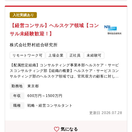
しいコンサルタントと互いに尊重し合いながら協力できるこ
るポジションです。・複数のプロジェクトに参加しながら、これ
と。・弊社の使命である「新しい社会のパラダイムを洞察し、そ
までの経験を活かしつつ、新しい領域での経験を積んでいく事が
の実現を担う。お客様の信頼を得て、お客様とともに栄える」に
可能です。・コンサルティングプロジェクトだけでなく、顧客に
入社実績あり
共感し、金融分野を中心とした課題解決や、それを通じた自己成
常駐や出向といった形態で共同事業開発に取り組むなど、多様な
長・自己実現に対して信念と情熱を持てること。【具体的な職務
【経営コンサル】ヘルスケア領域【コン
機会があります。
内容】・ファンド向けのソーシング、BDD支援及び投資先への
サル未経験歓迎！】
PMI支援。・事業会社向けのM&A・事業再編などのコンサルティ
ング業務。・上記コンサルティングプロジェクトの提案営業並び
株式会社野村総合研究所
に、プロジェクトデリバリー。【携わるビジネス・サービス・テ
ーマ】◯プロジェクト例・プライベートエクイティファンドのソ
リモートワーク可
上場企業
正社員
未経験可
ーシング業務の一部アウトソーシング。・プライベートエクイテ
ィファンドのBDD支援。・事業会社のカーブアウトによる構造改
【配属想定組織】コンサルティング事業本部ヘルスケア・サービ
革のグランドデザイン策定、事業売却伴走支援。・M&Aを活用し
スコンサルティング部【組織の概要】ヘルスケア・サービスコン
た事業会社の成長戦略策定、ディールの伴走支援。◯コンサルテ
サルティング部のヘルスケア領域では、官民双方の顧客に対して
ィング事業本部のホームページも併せてご覧ください。
コンサルティングサービスを提供しています。民間企業への支援
http://www.nri.com/jp/products/consulting/m_consulting/index.htm
勤務地
東京都
例・ヘルスケア関連企業の経営戦略、事業戦略の戦略立案、実行
事の魅力・やりがい・キャリアパス】・製造業、ヘルスケア、消
支援・内外資の製薬企業のステークホルダーに対するマーケティ
費財、通信、エネルギー、不動産、運輸等、幅広い業界において
年収
600万円～1500万円
ング戦略の立案・消費財メーカ、小売、金融、情報通信など多く
高い専門性を有するコンサルタントとのコワークにより、他ファ
の企業で検討しているヘルスケア領域への参入・戦略立案・実行
職種
戦略・経営コンサルタント
ームに対して競争力のあるコーポレートファイナンスのプロジェ
支援官公庁の支援例・社会保障制度・政策に関する調査研究・実
クトに関与できます。・民間企業だけでなく、官公庁や社会の目
更新日 2026.07.28
行・新たなテクノロジーの普及促進などをはじめとする社会課題
線での提言ができます。・若い年次から顧客と直接やりとりを
解決ヘルスケア領域は社会課題も多く、世界中で、その重要度が
し、信頼・案件を勝ち取ることが出来るポジションです。・複数
増しています。これらの顧客の課題解決を通じて一層の社会貢献
気になる
のプロジェクトに参加しながら、これまでの経験を活かしつつ、