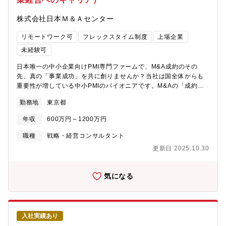
ます。多様なバックグラウンド（銀行、会計、コンサル出身者）
と互いに学び合いながら成長可能です。・一生ものの「経営支援
株式会社日本Ｍ＆Ａセンター
スキル」を体得できるPMIの現場では、数字やシステムの統合だけ
でなく、「人」「組織」「モチベーション」も深く扱います。こ
リモートワーク可
フレックスタイム制度
上場企業
の経験はAIに代替できない、本物の経営参謀力の修得につながり
ます。【主な業務内容】・M&A後のシナジー最大化や統合支援
未経験可
（PMIプロジェクト参画）、課題整理、優先順位付け、アクション
日本唯一の中小企業向けPMI専門ファームで、M&A成約のその
プラン設計経営者や担当者と密な信頼関係を築き、現場での課題
先、真の「事業成功」を共に創りませんか？当社は国全体からも
や将来ビジョンの策定をリード従業員ヒアリングや改善案の提
重要性が増している中小PMIのパイオニアです。M&Aの「成約ま
示、施策の経営インパクトや優先度評価、現場・経営層双方への
での支援のみ」で終わる時代から、「本当に価値ある経営統合」
実行支援までも担当します。社内向け説明資料の作成や現場に配
勤務地
東京都
の実現へ。PMIは、日本経済における事業存続と発展の要として今
慮したコミュニケーションも重視。・組織、人事評価制度等の改
後ますます注目される大義のある仕事です。会計士としての専門
善提案と導入支援・会計、システム、業務フローなど多面的な統
年収
600万円～1200万円
性や分析力を企業成長の現場・経営の意思決定にダイレクトに活
合推進【特徴】・社長、経営幹部と密に連携し、トップダウンだ
かしませんか。【当社で働く魅力】・経営者の右腕として本気で
けでなく現場参加型の施策企画・実行を実現。・社員インタビュ
職種
戦略・経営コンサルタント
経営に携われる会計や財務だけでなく、経営者や幹部と直接対話
ーから「従業員本音の要望」「企業文化」「潜在課題」を把握
更新日 2025.10.30
し、組織全体を動かす中心的な役割を担えます。会計士のバック
し、経営変革の実効性を上げていきます。・プロによる伴走型の
グラウンドと、事業会社目線の実務両方を磨く新しいキャリアに
支援だからこそ、成約後も離職ゼロ等・顧客組織一体となる成長
挑戦できます。・案件数豊富で営業活動も不要、年収アップやポ
を実現しています。【組織構成】PMI専属15名【募集背景】中小
気になる
ジションアップのチャンスも豊富安定したプロジェクト案件があ
PMIへの社会的ニーズが右肩上がりで増加中。社会的な要請に応え
り、ご経験や成果をしっかりと評価します。組織拡大フェーズの
つつ、買い手企業様や売り手企業様のニーズに対応するために積
ため、マネージャーや管理職へ最短距離で挑める環境です。・専
極的な増員募集。現在、供給力の不足を外部パートナーとの協業
門性を越えた幅広い成長とスキルアップ会計・財務領域から、経
によってカバーしているが、可能な限り内製化していく意向。自
入社実績あり
営戦略、ビジョン、人事評価制度、システム導入まで多彩なテー
己の成長に意欲的な方に参画していただき、将来的には管理職や