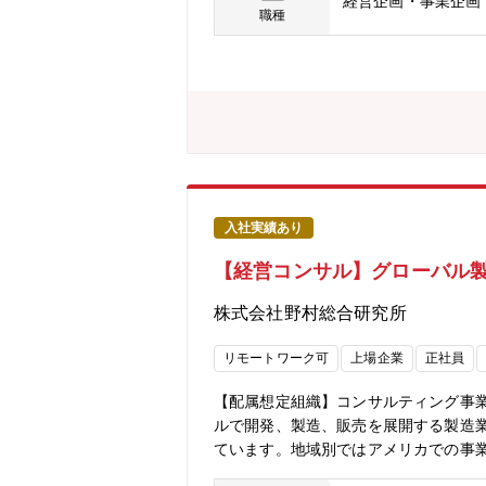
経営企画・事業企画
コーポレート・ガバナンスの推進・経
職種
重要経営課題への対応＜関連URL＞・リコーのコ
キスパートとして、以下の実現のため
機能全般に関わり、企業価値向上の成
役会室機能の高度化を図る。・株主を
経営力強化につながる監督機能の高度化
受けており、ご自身のキャリア形成に
資本政策やM&A等の経営の根幹に関
画分野で培った知識・経験を実経営の
を飛躍的に高めることができます。・
入社実績あり
決定プロセスを間近で体感できる環境
【経営コンサル】グローバル
ミュニケーションをとりながら取締役
できる環境があります。＜入社後のキ
株式会社野村総合研究所
いただきます。・将来的には、組織マ
す。＜働き方について＞準備期間を含め
リモートワーク可
上場企業
正社員
メリハリがある環境です。＜部署の構成
性：女性＝5：5・キャリア採用でご入
【配属想定組織】コンサルティング事
ルで開発、製造、販売を展開する製造
ています。地域別ではアメリカでの事
たハードからソフトへ、モノからコト