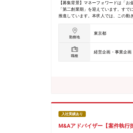
【募集背景】マネーフォワードは「お
「第二創業期」を迎えています。すで
推進しています。本求人では、この動
資・M&A戦略を主導し、日本発SaaS
ける投資およびM&Aの一連のプロセス
東京都
務における戦略立案およびDeal Fl
勤務地
と集まる仕組み・流れ」を構築・海外投資
えたリージョン別の投資戦略立案および
経営企画・事業企画
ニタリング体制の構築・高度化（関係部署と
職種
時の社内関係部署のリード、およびPM
るグローバル投資・Group Join
■「第二創業期」におけるグローバル
らネットワークを切り拓き、仕組みを創り
前へ。人生をもっと前へ。」という弊
入社実績あり
M&Aアドバイザー【案件執行