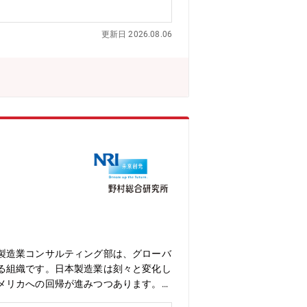
役会の企画・運営・執行との連携による
overnance【職務内容】経営企画分野のエ
更新日 2026.08.06
営企画の専門性に基づき、取締役会室の
ポレート・セクレタリー機能および取締
スや経営の意思決定に反映していく。・
任などで、資本市場において高い評価を
定機関（取締役会）の審議に直結する、
大きいポジションです。・自身の経営企
、プロフェッショナルとしての市場価値
と貢献度が大きく、経営のリアルな意思
ップ企業を経験した社外取締役と直接コ
を行いながらフレキシブルに働くことが
て、評価・分析の実務全般をリードして
資関連等への異動も検討される範囲で
中心に閑散期となり、年間を通じて繁閑の
ら50才台を中心に幅広い年代が在籍・男
製造業コンサルティング部は、グローバ
る組織です。日本製造業は刻々と変化し
メリカへの回帰が進みつつあります。ま
グローバル製造業コンサルティング部で