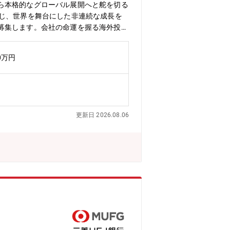
ら本格的なグローバル展開へと舵を切る
通じ、世界を舞台にした非連続な成長を
募集します。会社の命運を握る海外投
ジションです。【主な業務内容】海外にお
クトを推進していただきます。■投資業
0万円
トワークを開拓し、「良い投資案件が自然
の推進・海外Group Joinを見据
リューアップ・海外投資先に対する業績モ
roup Join）における戦略立案・実現
ディール経験会社の次なる成長の柱とな
更新日 2026.08.06
圧倒的な手応えを感じることができます。
ックな投資ではなく、自らの手でゼロか
として世界に挑戦する社会的意義「お金を
ョンです。