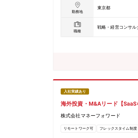
は海外拠点と連携しながら、自動車、
東京都
の専門性を掛け合わせて、日本製造業
勤務地
を常に高めながら、クライアントファ
とを期待します。【具体的な職務内容
戦略・経営コンサル
して戦略・アクションプランの提案を行
職種
略の実行を支援します。(3)DX関連
ションの高度化・効率化を御支援します
の発信を行います。(5)顧客との共同
ます。【携わるビジネス・サービス・テ
強化に向けた戦略策定・パートナー戦
長戦略立案とM&Aターゲットの特定・
に向けた新規事業開発【仕事の魅力・や
若い年次から顧客と直接やりとりをし
部門やDX部門、当社のITソリューシ
入社実績あり
門性や考えを持ったタレントと働く機
海外投資・M&Aリード【SaaS×F
んでいく事が可能です。・コンサルテ
あります。
株式会社マネーフォワード
リモートワーク可
フレックスタイム制度