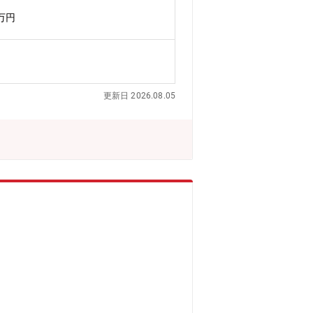
ンスフォーメーションといったテーマ別
0万円
集職種の期待役割】・専門分野での知見
れるコンサルタントとしてご活躍頂くこ
業分析に基づき、経営・事業部門長に対
実行支援、PoCの企画・実行など、戦
しいビジネスモデル構築したりオペレー
更新日 2026.08.05
、NRI保有メディアを通したオピニオン
Cの実施、会社設立、事業運営等を行い
ビジョン策定・自動車メーカーの競争力
カーの生き残り戦略策定・特定事業の成
ションの構想策定・実行支援・2030年
り組むことができるポジションです。・
コンサル部隊だけでなく、社会課題解決
出することが推奨されており、多様な専
を活かしつつ、新しい領域での経験を積
事業開発に取り組むなど、多様な機会が