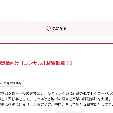
営戦略の評価・および監督の支援・株主・投資家の要望を反映した取締
ーポレートガバナンスhttps://jp.ricoh.com/governance/g
コーポレート・セクレタリー機能として推進いただきます。・経営・経
果につなげていく。・コーポレートセクレタリーの支援を主導し、コー
はじめとしたステークホルダーの期待や懸念を的確に反映し、ガバナン
気になる
を図る。＜アピールポイント＞・当社はガバナンス、特にCEOの選解
有効なスキル・経験を積むことができる役割・職場です。・最高意思決
わる案件を経営企画分野の砦として評価・提案できる非常にやりがいの
意思決定に適用し、会社の企業価値向上をダイレクトに牽引する経験は
取締役会室は少数精鋭の組織であり、一人ひとりの専門性に基づく裁量
です。・事業会社の経営企画部門では携わることができないような、ト
製造業向け【コンサル未経験歓迎！】
会のサポートができるポジションです。・ご自身でタイムマネジメント
ャリアパス＞・入社後は、取締役会室の経営企画分野エキスパートとし
ネージャー、経営企画の専門家として、社内の経営企画や事業企画、投
株主総会の時期（3～5月頃）は繁忙期となりますが、11月～1月を
産休育休制度有
＞・取締役会室：14名・うちガバナンス推進部：3名・30才台後半か
社した方も活躍中
業本部グローバル製造業コンサルティング部【組織の概要】グローバル
業を主要顧客として、その本社と地域の経営と事業の課題解決を支援す
業拠点構築に始まり、東南アジア、中国、そして新たな最前線としてア
へと製造業に求められるトランスフォーメーションは待ったなしです。