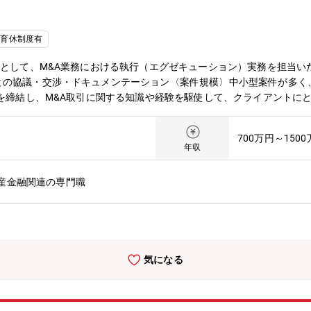
休育休制度有
）として、M&A業務における執行（エグゼキューション）実務を担当
の協議・交渉・ドキュメンテーション〈案件規模〉中小型案件が多く、規
約を締結し、M&A取引に関する知識や経験を駆使して、クライアントに
することでM&A契約を成功に導いていただきます。【組織構成】コー
5チーム（東京3・大阪・名古屋） クロスボーダー 2チーム（東京）
700万円～150
ールメンバー 30～35人 【案件担当特徴】■MUFGのM&A業務の
年収
券（ＭＵＭＳＳ、投資銀行本部）と三菱UFJ銀行コーポレート情報営業
業の業界再編など大型案件はＭＵＭＳＳが、上場企業の中型カーブアウ
産金融関連の専門職
室が、概ね担当します。【入社後のイメージ】副担当（ディールメンバ
す。M&A業務経験やパフォーマンス次第では1年経験ののちに2年目
に合わせた柔軟な働き方が可能です。・時間外労働などの労務管理は確
ーの平均残業時間は38時間前後／月・在宅勤務を推奨しつつ、リモー
進体制と特徴】■大型案件は三菱UFJモルガン・スタンレー証券が主にF
気になる
主にFA業務を執行します。■財務開発室は、東・名・阪の各支店担当、
ムヘッドの下に複数のディールヘッドを配置し、ディールメンバーと共
もないため、柔軟な働き方が可能です。■三菱UFJ銀行に対するお客