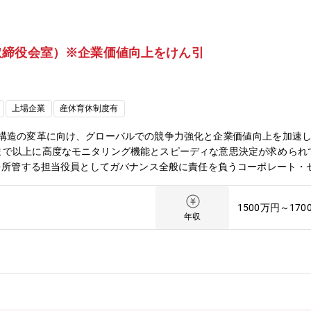
取締役会室）※企業価値向上をけん引
上場企業
産休育休制度有
業構造の変革に向け、グローバルでの競争力強化と企業価値向上を加速
まで以上に高度なモニタリング機能とスピーディな意思決定が求められ
室を所管する担当役員としてガバナンス全般に責任を負うコーポレート
を経営に反映する機能の強化を進めてきました。今回の募集は、その中
収益分析など）分野の専門職を増強するものです。企業価値評価や会計
1500万円～170
の最大化に直結する経営体制・ガバナンス体制を共に創り上げる意欲あ
年収
ーポレート・ガバナンスの継続的な高度化が求められており、以下を主
囲になります。・企業価値向上に資するコーポレート・ガバナンスの推
けた取締役会の取り組みの支援・資本市場と取締役会の双方のコミュケ
要経営課題への対応・IR/SR部門との連携、適切な情報開示＜関連UR
ernance/governance【職務内容】コーポレートファイナンス領域のエキス
す。・ファイナンスの専門性および投資家視点から、取締役会室の機能