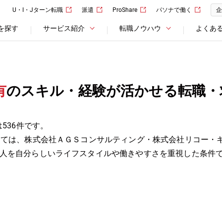
U・I・Jターン転職
派遣
ProShare
パソナで働く
企
を探す
サービス紹介
転職ノウハウ
よくあ
有
のスキル・経験が活かせる転職・
536件です。
しては、株式会社ＡＧＳコンサルティング・株式会社リコー・
人を自分らしいライフスタイルや働きやすさを重視した条件