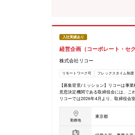
なげていく。・コーポレートセクレタ
としたステークホルダーの期待や懸念
る。＜アピールポイント＞・当社はガバ
スキル・経験を積むことができる役割
件をファイナンスの砦として評価・提
社の企業価値向上をダイレクトに牽引
入社実績あり
り、一人ひとりの専門性に基づく裁量
経営企画（コーポレート・セク
ントを行いながらフレキシブルに働く
として、評価・分析の実務全般をリー
株式会社リコー
理・財務、投資関連等への異動も検討さ
月～1月を中心に閑散期となり、年間を
リモートワーク可
フレックスタイム制度
才台後半から50才台を中心に幅広い年
【募集背景/ミッション】リコーは事
意思決定機関である取締役会には、こ
リコーでは2026年4月より、取締役
始めとするステークホルダーからの意
針の決定などにおいて、その中核を担
東京都
や経営戦略などに関する高い専門性を
勤務地
いと考えています。＜部署の業務内容
すが、業務範囲はコーポレート・セク