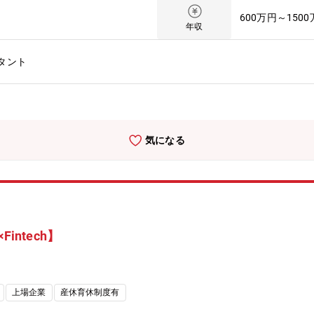
産業財、化学・素材といった産業別、モビリティサービス、製造業トラ
600万円～150
の再生、再成長に戦略策定から実行支援までご支援していきます。【募
年収
ーストで特殊解（この時、この場所での一つだけの解）を導ける個性溢
】(1)戦略コンサルティング： 競争環境の分析、クライアントの事
タント
います。(2)実行支援コンサルティング 事業パートナー探索やM&Aの
コンサルティング： デジタル技術やデータアナリティクスを活用し、新
。(4)対外発表： 産業のあるべき姿を描出し、論文の執筆や本の出版
事業の創出： クライアント企業と当社共同で実施する事業の企画、Po
ーマ】<プロジェクト例>・2040年に向けたシナリオプランニングと
気になる
略の検討・産業財メーカーの中期経営計画策定・エレクトロニクスメー
グローバル経営構造改革・製造/SCM領域のデジタルトランスフォーメー
りがい・キャリアパス】・製造業のCxOが抱える経営課題の解決に取
、自身の考えをクライアントにぶつけていくことができます。・製造業
ョン部門、グローバル拠点といった多様なチームとコワークし価値を創
会があります。・複数のプロジェクトに参加しながら、これまでの経験
intech】
ィングプロジェクトだけでなく、顧客に常駐や出向といった形態で共同
上場企業
産休育休制度有