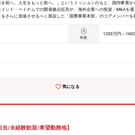
金を前へ。人生をもっと前へ。」というミッションのもと、国内事業か
にインド・ベトナムでの開発拠点拡充や、海外企業への投資・M&Aを
きをさらに加速させるべく新設した「国際事業本部」のコアメンバーを
/Fintech企業としてのグローバルな成功を牽引していただく重要なポ
において、社内外のステークホルダーを巻き込みながら、自らプロジェ
1200万円～160
owの構築と実行・海外のスタートアップコミュニティや現地VCとのネッ
年収
業務（投資先や他投資家との交渉、デューデリジェンス、契約書審査など）
、M&A実行フェーズ（交渉、DD、契約関連）のリード■投資後のバ
連携）■M&Aにおける戦略立案、実行、およびPMI業務・海外M&A(G
I業務の推進【ポジションの魅力】■会社の命運を握るダイナミックな
戦略の中核を担い、未開拓の市場で数億～数十億円規模のディールを動かす
組織の立ち上げ本格的なグローバル展開の黎明期において、システマチ
上げるエキサイティングなフェーズです。■日本発SaaS/Fintech
気になる
社の思想を、日本だけでなく世界に向けて体現していく最前線のポジシ
担当/未経験歓迎/希望勤務地】