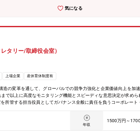
リーの支援を主導し、コーポレート・セクレタリー機能および取締役会
気になる
を的確に反映し、ガバナンスや経営の意思決定に反映していく。・経営
ナンス、特にCEOの選解任などで、資本市場において高い評価を受け
・職場です。・最高意思決定機関（取締役会）の審議に直結する、資本
案できる非常にやりがいの大きいポジションです。・自身のファイナン
する経験は、プロフェッショナルとしての市場価値を飛躍的に高めます
と貢献度が大きく、経営のリアルな意思決定プロセスを間近で体感でき
レタリー/取締役会室）
ことができる環境があります。＜入社後のキャリアパス＞・入社後は、
ドしていただきます。・将来的には、組織マネージャー、ファイナンス
れる範囲です。＜働き方について＞準備期間を含め株主総会の時期（3
通じて繁閑のメリハリがある環境です。【組織構成】・取締役会室：14
上場企業
産休育休制度有
代が在籍・男性：女性＝5：5・キャリア採用でご入社した方も活躍中
業構造の変革を通して、グローバルでの競争力強化と企業価値向上を加
れまで以上に高度なモニタリング機能とスピーディな意思決定が求めら
会室を所管する担当役員としてガバナンス全般に責任を負うコーポレー
見を経営に反映する機能の強化を進めてきました。今回の募集は、取締
う経営企画（中期経営戦略、ポートフォリオ戦略、投資計画など）分野
1500万円～170
活かし、経営の高度化と企業価値の最大化に直結するガバナンス体制を
年収
＞資本市場におけるコーポレート・ガバナンスの継続的な高度化が求め
レタリー機能全般となります。・企業価値向上に資する取締役会による