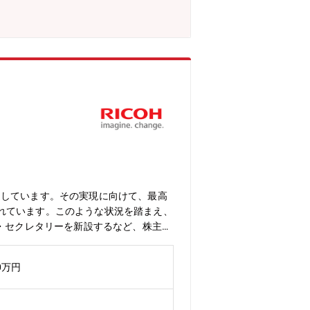
室機能の高度化を図る。・株主をはじめ
力強化につながる監督機能の高度化を図
ており、ご自身のキャリア形成に有効な
政策やM&A等の経営の根幹に関わる案
ス理論を実経営の意思決定に適用し、会
。・取締役会室は少数精鋭の組織であ
る環境です。・ご自身でタイムマネジメ
取締役会室のファイナンスエキスパート
の専門家として、社内の経営企画や経
～5月頃）は繁忙期となりますが、11
名・うちガバナンス推進部：3名・30
速しています。その実現に向けて、最高
れています。このような状況を踏まえ、
ト・セクレタリーを新設するなど、株主を
役会の役割である経営の方向性・基本方
の専門職を増強するものです。企業経営
0万円
共に創り上げる意欲ある方をお迎えした
られており、以下を主とした職務としま
取り組みの支援・企業価値向上に資する