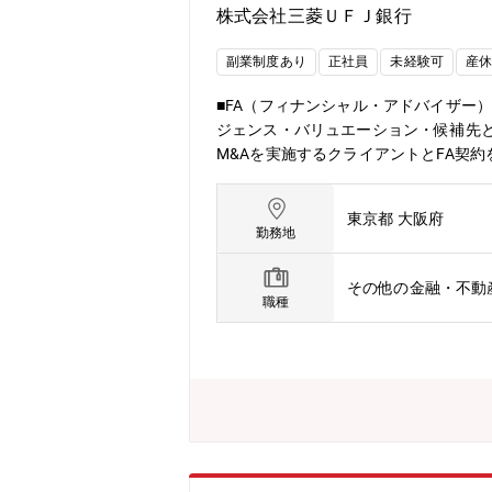
株式会社三菱ＵＦＪ銀行
副業制度あり
正社員
未経験可
産
■FA（フィナンシャル・アドバイザー
ジェンス・バリュエーション・候補先と
M&Aを実施するクライアントとFA契
交渉し、プロジェクト全体をサポート
担当80名＋海外勤務20名東名阪で
東京都 大阪府
-ディールヘッド 14～20人 -ディ
勤務地
業務は、三菱UFJモルガンスタレー証
容・状況・規模によりますが、上場企
その他の金融・不動
小企業オーナーの売却案件は財務開発
職種
当（ディールヘッド）となるイメージで
ございます。【働き方】■個人の事情
っています。現在の財務開発室メンバ
になっています。【MUFGのM&A推
型案件は三菱UFJ銀行の財務開発室が
ー担当の5チームで構成。それぞれチー
ト】■残業時間も少なく、サービス残業