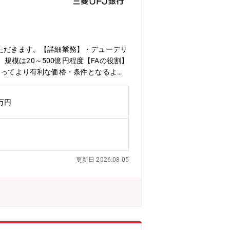
いただきます。【詳細業務】・デューデリ
模は20～500億円程度【FAの役割】
とってより有利な価格・条件となるよう
ポレート情報営業部・財務開発室 国内
 -次長 4人 -チームヘッド 7人
0万円
推進体制 MUFGのM&Aアドバイザリー
部財務開発室が担っています。案件内
トや買収（クロスボーダーを含む）、中
ー）として3年程度経験し、その後主担
でディールヘッドを担当いただくことも
更新日 2026.08.05
りと運営され、安心して働ける環境とな
トワークで案件が進められるような環境
A業務を執行、クロスボーダーを含む中小
営業本部（大企業）担当、クロスボーダ
にFA業務を執行します。【魅力ポイン
様からの信頼が強く、長期的な関係性の中