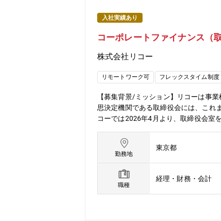
入社実績あり
コーポレートファイナンス（
株式会社リコー
リモートワーク可
フレックスタイム制度
【募集背景/ミッション】リコーは事
思決定機関である取締役会には、これ
コーでは2026年4月より、取締役会
めとするステークホルダーからの意見
計・財務、企業価値算定、事業評価、
東京都
性を活かし、経営の高度化と企業価値
勤務地
部署の業務内容＞資本市場におけるコ
ポレート・セクレタリー機能全般の範
経理・財務・会計
役会の企画・運営・企業価値向上に向
職種
による監督支援・執行との連携による重
ttps://jp.ricoh.com/gov
クレタリー機能として推進いただきま