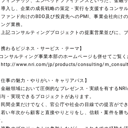
・フィンテック、エンベッドファイナンスといった、金融
て導入し、企業の成長戦略の策定・実行を支援するコンサ
・ファンド向けのBDD及び投資先へのPMI、事業会社向け
ィング業務。
・上記コンサルティングプロジェクトの提案営業並びに、
【携わるビジネス・サービス・テーマ】
○コンサルティング事業本部のホームページも併せてご覧く
ttp://www.nri.com/jp/products/consulting/m_consult
【仕事の魅力・やりがい・キャリアパス】
・金融領域において圧倒的なプレゼンス・実績を有するNR
関与・実現できるプロジェクトがあります。
・民間企業だけでなく、官公庁や社会の目線での提言がで
・若い年次から顧客と直接やりとりをし、信頼・案件を勝
す。