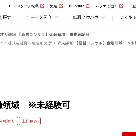
U・I・Jターン転職
派遣
ProShare
パソナで働く
企
を探す
サービス紹介
転職ノウハウ
よくあ
求人詳細 【経営コンサル】金融領域 ※未経験可
ク
株式会社野村総合研究所
求人詳細 【経営コンサル】金融領域 ※未
融領域 ※未経験可
未経験可
土日休み