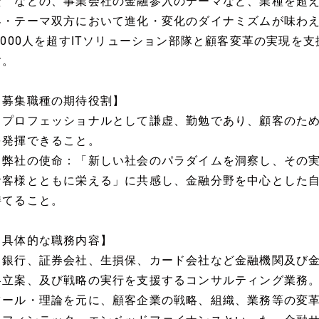
資 などの、事業会社の金融参入のテーマなど、業種を超
界・テーマ双方において進化・変化のダイナミズムが味わえ
2,000人を超すITソリューション部隊と顧客変革の実現を
す。
【募集職種の期待役割】
・プロフェッショナルとして謙虚、勤勉であり、顧客のた
を発揮できること。
・弊社の使命：「新しい社会のパラダイムを洞察し、その
お客様とともに栄える」に共感し、金融分野を中心とした
持てること。
【具体的な職務内容】
・銀行、証券会社、生損保、カード会社など金融機関及び
略立案、及び戦略の実行を支援するコンサルティング業務
ツール・理論を元に、顧客企業の戦略、組織、業務等の変