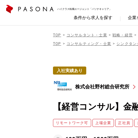
ハイクラス転職エージェント「パソナキャリア」
条件から求人を探す
企業
TOP
コンサルタント・士業
戦略・経営
TOP
コンサルティング・士業
シンクタン
入社実績あり
株式会社野村総合研究所
【経営コンサル】金
リモートワーク可
上場企業
正社員