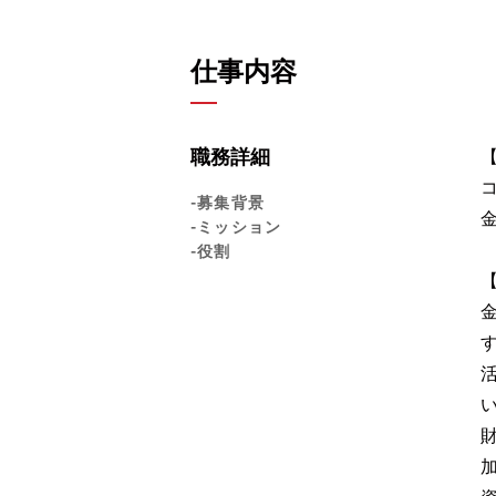
仕事内容
職務詳細
-募集背景
-ミッション
-役割