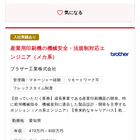
2-3割程度が英文対応となります■プロジェクト支援・プロジェク
トの法務主担当としてM&Aや新規商材の立ち上げ対応などのプロ
気になる
ジェクトを法的側面で推進します■インシデント対応支援・訴訟対
応・トラブル対応などの案件に対応いただきます【キャリアパ
ス】法務で経験を積んでいただいた後、リスクマネジメントやコ
ンプライアンス部門へのローテーション、グループ内ビジネスユ
入社実績あり
ニットの経営層の判断をサポートする経営スタッフ業務など、法
務としての能力を軸とした幅広いキャリパスを用意しておりま
産業用印刷機の機械安全・法規制対応エ
す。【働き方】■月平均残業時間：10時間程度（繁忙期を除く）■
ンジニア（メカ系）
フレックスタイム制：あり【魅力】■グローバルに展開する企業に
おいて、海外の関係者（海外極、海外弁護士等）とのメール・オ
ブラザー工業株式会社
ンライン会議等が発生し、語学力を磨ける■上司・同僚から必要な
支援が受けられる■デジタルツールの積極的な活用、全社的法務相
管理職・マネージャー経験
リモートワーク可
談システムの導入など、業務効率化のためのツールは積極的に活
用・導入しており、企業法務として最先端の働き方ができる■ご自
フレックスタイム制度
身でタイムマネジメントを行いながらフレキシブルに働くことが
【担っていただく業務】成長事業である産業印刷機器の開発。特
できる環境がある
に欧州機械指令、機械規則に適合した製品設計・開発を主導する
ポジション（メカ系エンジニア）【将来的なキャリアパス】欧州
機械指令、機械規則およびサイバーセキュリティ領域の専門性を
勤務地
愛知県
軸に、まずは製品開発における法規制対応の中核メンバーとして
活躍いただくことを想定しています。その後は、複数プロジェク
年収
470万円～800万円
トを横断して規制対応をリードする立場や、設計・ソフト・評価