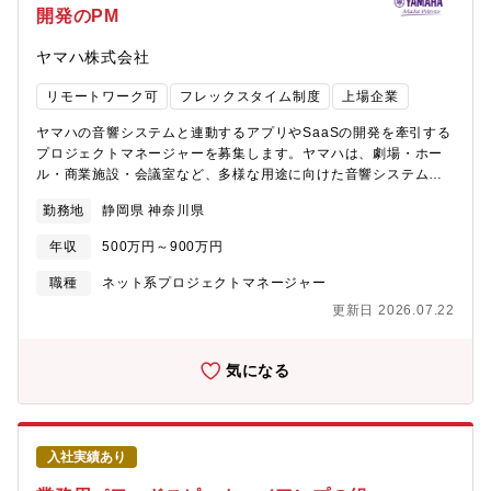
開発のPM
ヤマハ株式会社
リモートワーク可
フレックスタイム制度
上場企業
ヤマハの音響システムと連動するアプリやSaaSの開発を牽引する
プロジェクトマネージャーを募集します。ヤマハは、劇場・ホー
ル・商業施設・会議室など、多様な用途に向けた音響システムを
開発しています。これらの多くはミッションクリティカルなシー
勤務地
静岡県 神奈川県
ンで利用されるため、ユーザーが安心してストレスなく利用でき
ることが強く求められます。私達は、最新のテクノロジーを取り
年収
500万円～900万円
入れながら、複雑な音響システムを飛躍的に使いやすくしたいと
考えており、その構想の実現をリードしていただける、プロジェ
職種
ネット系プロジェクトマネージャー
クトマネージャーを求めています。【関連商品・サービスの
更新日 2026.07.22
URL】
https://jp.yamaha.com/products/proaudio/software/provisionaire/i
務内容】音響システムと連携するアプリやSaaSの開発プロジェク
気になる
トにおいて、システム設計からリリースまでのマネジメントを担
当します。・開発戦略、計画の立案・進捗管理: 開発スケジュール
の作成、マイルストーンの設定、進捗のモニタリング・リスク管
理・課題解決: プロジェクトの阻害要因の早期発見と解消・外注管
入社実績あり
理: 海外開発拠点との連携、納品物の品質管理・ステークホルダー
管理: ハードウェア開発部門や事業部門との合意形成【役割】ソフ