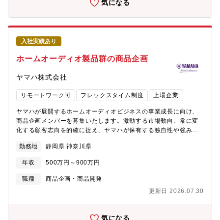
気になる
び技術企画社外企業との共同開発や技術折衝社内関係部門（技
術、営業、法務、経営層 等）との連携・プロジェクトマネジメン
ト【業務比率イメージ】 企画・構想：約30％ 技術開発：約60％
調査・分析：約10％【役割】・非定型なテーマを含む技術開発に
入社実績あり
おいて主担当として関与し、仮説設定から開発・検証まで主体的
に推進する・事業本部内の関連部門（技術、営業、管理部門等）
ホームオーディオ製品群の商品企画
及び社外パートナーと密に連携し、既存の技術・人的リソースを
活かし新たな事業価値を生み出す技術開発に取り組む・社外企業
ヤマハ株式会社
と協業案件において、窓口として関係構築を行いながら、開発プ
ロジェクト全体の進行管理を担う
リモートワーク可
フレックスタイム制度
上場企業
ヤマハが展開するホームオーディオビジネスの事業成長に向け、
商品企画メンバーを募集いたします。激動する市場動向、常に変
化する顧客志向を的確に捉え、ヤマハが保有する独自性や強みを
活かしお客様の共感を得られるような商品群を企画し、なくては
勤務地
静岡県 神奈川県
ならないオーディオブランドを一緒に作り上げたいという強い気
持ちを持った人材を求めています。ホームオーディオ製品および
年収
500万円～900万円
コンシューマエレクトロニクス製品の商品企画業務経験があり、
かつ新しい価値を創造する意欲を持った方を募集致します。【関
職種
商品企画・商品開発
連商品サービスのURL】
更新日 2026.07.30
https://jp.yamaha.com/products/audio_visual/index.htmlhttps://u
務内容】１．ホームオーディオ機器(HiFi製品、ホームシアター製
品、スピーカー製品、新規提案製品など）商品企画業務２．市場
気になる