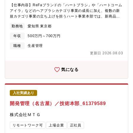
【仕事内容】ReFaブランドの「ハートブラシ」や「ハートコーム
アイラ」などのヘアブラシカテゴリ事業の成長に加え、複数の新
規カテゴリ事業の立ち上げを担うハート事業本部では、新商品が
急速に立ち上がっており、販売市場ごとの売上実績の把握、生産
勤務地
愛知県 東京都
数量の決定・在庫コントロールの管理レベルを高めることが事業
成長のカギとなっています。・本ポジションは、売上動向の適切
年収
500万円～700万円
な把握・在庫状況の可視化、生産数量の決定を通して、売上機会
ロスの削減・在庫適正化を実現し、事業成長を推進する役割で
職種
生産管理
す。事業の成長速度が非常に速いため、在庫管理の運用フローを
更新日 2026.08.03
整え、事業全体のアップサイドを引き出す「仕組みづくり」の面
白さがあります。【具体的な仕事内容】・在庫状況の把握、適正
在庫の算出、需給バランス管理・生産進捗の管理（量産スケジュ
気になる
ールの確認、納期フォロー）・部材・原材料の調達支援、納期調
整・製品・部材の入庫／出庫の管理、関連帳票の整備・在庫・生
産管理に関するデータ整理、管理シートの標準化・売上計画に基
づく生産数量・発注数量の確認サポート【今後のキャリア】入社
入社実績あり
後はOJTで業務フローに慣れ、その後、カテゴリ事業ごとの売上
集計や在庫管理業務を担っていただきたいと考えています。必要
開発管理（名古屋）／技術本部_61379589
に応じ、プロジェクト推進を行いながら、各カテゴリの事業管理
や改善業務にもチャレンジするなど活躍の場をどんどんと広げる
株式会社ＭＴＧ
ことが可能です。将来的には、新規カテゴリの事業管理責任者な
ど、より責任あるポジションへのステップアップを目指せます。
リモートワーク可
上場企業
正社員
【このポジションの魅力】常に商品ごとの売上数値をモニタリン