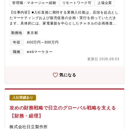
管理職・マネージャー経験
リモートワーク可
上場企業
事業の競争力を高めるキーパーソンとしてご活躍いただきます。
新しい工法や材料の導入、設計段階からのコスト・品質改善な
【仕事内容】■入社直後に期待する業務入社後は、店頭を起点とし
ど、裁量を持って自らのアイデアを形にできる環境です。 少人数
たマーケティングおよび販売促進の企画・実行を担っていただき
チームでの挑戦を通じて、あなたの技術力と提案力がダイレクト
ます。具体的には、家電量販を中心としたチャネルの企画推進、
に事業成長に反映される手応えを感じられます。【技術力】産業
チャネルを横断したキャンペーンの企画・推進や、ブランド訴求
用メカ部品（型レス金属切削・板金加工）の立上げや、量産部品
勤務地
東京都
に関わる各種ツールのディレクションを通じて、顧客体験の最大
のQCD作り込みに豊富な実績を持っています。【入社後の研修体
化に取り組んでいただきます。また、プロジェクトマネージャー
制】全社共通の階層別・選択型研修やグローバル研修、キャリア
年収
400万円～800万円
として、営業部門との合意形成や社内外の関係者を巻き込んだデ
開発支援に加え、 当部門ではOJTや外部研修に加え、部品サプラ
ィレクションを主体的にリードしていただくことを期待していま
職種
webマーケター
イヤー様ご協力による加工工法や加工現場の理解を深める教育機
す。予算管理を含むプロジェクト全体のマネジメントに携わりな
会を提供しています。【募集背景】産業用印刷事業は、当社の成
更新日 2026.08.03
がら、マーケティングとビジネスの両面で活躍いただける環境で
長戦略の中核を担う重要分野です。 事業拡大に向けて、設計段階
す。社内外の多くの関係者、ステークホルダーと連携しながら、
から製造容易性やコスト低減を実現する「部品フロントローディ
ブランドの成長を牽引する業務に挑戦できるポジションです。
気になる
ング活動」の推進と体制強化のため、即戦力となる技術者を募集
【キャリアパス】即戦力として経験を活かして活躍していただく
します。 ものづくりの上流から事業を変えていきたい方、新しい
ことを期待しています。入社後、ReFaブランドやチャネル（市
技術・工法に積極的に挑戦したい方のご応募をお待ちしていま
場）を理解いただき、個別の案件を担当していただきます。3か月
す。 あなたの知見やチャレンジが、当社の事業成長を加速させる
以内には企画開発を主担当として担当としていただきます。ご経
大きな力になります。【会社Vision】ブラザーグループビジョン
入社実績あり
験に応じ、1－2名のメンバーマネジメントも検討。3年後には5名
「At your side 2030」では、「世界中の “あなた” の生産性と創造
程度のメンバーをマネジメントしながらグループ運営の担当を期
攻めの財務戦略で日立のグローバル戦略を支える
性をすぐそばで支え、社会の発展と地球の未来に貢献する」をあ
待しています。【ポジションの魅力】・事業成長に伴う組織強化
り続けたい姿として置き、業務を推進しています。【職場環境】●
【財務・経理】
フェーズでコアメンバーとして活躍いただけます。そしてこれか
想定残業時間(繁忙期と通常）10～20H/月、繁忙期は30H/月程度●
らは、複数の市場で特にマス市場から百貨店などのラグジュアリ
出張の有無・頻度・行先など海外出張あり。年間3～4回、1週間程
株式会社日立製作所
ー市場と展開していく中で複数の市場を見据えた企画開発も見据