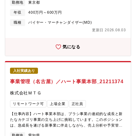
勤務地
東京都
魅力】・「現場・商流に近い」実用的な管理スキル：多様な販売
ジェクトマネジメント業務です。・新商品ローンチやシーズンキ
チャネルを持つMTGだからこそ、現場の肌感覚を持った「実効性
ャンペーンに合わせたVMD企画・制作ディレクション・バラエテ
年収
400万円～600万円
の高い数値管理能力」が身につきます。・将来的には「社内コン
ィショップなどにおけるPOPUPイベント等の体験型VMD企画・
サル・BPR」への道も：実務をマスターした後は、その経験を活
制作ディレクション・什器・POP・販促ツールの仕様策定、素材
職種
バイヤー・マーチャンダイザー(MD)
かしてシステム刷新やフロー改善をリードする、抽象度の高い
選定、コスト調整および制作進行管理・外部パートナー（デザイ
更新日 2026.08.03
「仕組み創り」へステップアップが可能です。・アシスタントで
ナー・制作会社・印刷会社・施工会社）のコントロール・営業・
はなく「一領域の主担当」：指示待ちではなく、自らの判断でデ
店舗スタッフと連携した現場実装と検証・（スキルに応じて）簡
ータを精査し、不備を解決していく「自律的なプロフェッショナ
単な販促ツールのDTPオペレーション【この仕事のポイント】深
気になる
ル」としての働き方が求められます。【キャリアパス】入社後は
いブランド理解に基づいたVMDのディレクションを行うのはもち
特定チャネルの主担当として債権管理実務をお任せいたします。
ろんのこと、「どのような素材や仕様なら、予算内で最大限の効
将来的には以下のようなキャリアパスを想定しております。・マ
果が出せるか」という制作・実装の知見が極めて重要視されるポ
ネジメント：専門性を磨き、将来的にリーダーや管理職を目指
ジションです。コスト交渉や資材発送等の付随業務については別
入社実績あり
す。・BPR・社内コンサルタント：実務経験を武器に、IT・デジ
の担当者が担う体制のため、付随業務に時間を取られることな
タルを活用した業務改善や業務標準化を推進する役割へ。・事業
く、デザインとコンセプト設計を通じたブランド価値の向上に集
事業管理（名古屋）／ハート事業本部_21211374
管理領域の拡張：在庫管理や販売管理など、事業を支える管理領
中していただける環境でございます。【キャリアパス】VMDの枠
域を広げる。【組織として目指す姿】当グループは、単なる数値
に留まらず、クリエイティブやマーケティングの領域へキャリア
株式会社ＭＴＧ
の記録係ではなく、ビジネスの持続可能性を支える「信頼の基
を拡張可能です。◇入社～1年目・店頭VMDや販促ツールの企
盤」を構築することを目指しています。特に本ポジションは、膨
画・制作進行を担当・制作・施工の知見を活かし、什器やツール
リモートワーク可
上場企業
正社員
大なBtoC決済の正確性を担保することで、経営が安心してアクセ
のコスト適正化・品質向上をリード・外部パートナーや営業チー
ルを踏める環境を作る「守りの要」と考えています。【組織構
ムとの連携体制を構築◇2～3年目・主要キャンペーンのVMDプロ
【仕事内容】ハート事業本部は、ブラシ事業の連続的な成長と新
成】事業販売管理課：55名（派遣スタッフ含む）└ BS債権管理グ
ジェクトをリード・商品企画やプロモーションチームと連携し、
たなカテゴリ事業の立ち上げに挑戦しています。このポジション
ループ：配属先グループ全体で協力し合い、一致団結して業務を
上流工程から参画・適性や希望に応じ、「アートディレクター」
は、急成長を遂げる新事業に伴走しながら、売上分析や予実管理
行う風通しの良い職場です。
「クリエイティブディレクター」等の制作領域、または「マーケ
を通じて事業運営を支えるポジションです。数字を武器に、仕組
勤務地
愛知県