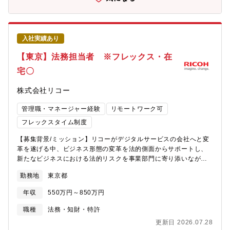
動向の把握、市場レポートや販社・ディーラー・最終顧客等から
の情報入手と分析３．中長期商品ポートフォリオ、カテゴリー別
商品戦略の策定、個別商品企画策定４．社内社外関連部門(開発・
生産・営業・マーケティング・品質保証・外部パートナー）との
入社実績あり
調整業務【役割】中期商品戦略に則り個別商品企画を主導する役
割です。市場環境を的確に捉えたうえで企画案を立案。開発・生
【東京】法務担当者 ※フレックス・在
産と連携しQCDを遵守しながら市場導入に繋げていく役割を担っ
宅〇
て頂きます。
株式会社リコー
管理職・マネージャー経験
リモートワーク可
フレックスタイム制度
【募集背景/ミッション】リコーがデジタルサービスの会社へと変
革を遂げる中、ビジネス形態の変革を法的側面からサポートし、
新たなビジネスにおける法的リスクを事業部門に寄り添いながら
コントロールして行っていくことの必要性がより一層増してきて
勤務地
東京都
います。これらのサポートを、自ら問題点を抽出し、周囲を巻き
込んで実行に移し完遂するところまでを可能とする能力と経験を
年収
550万円～850万円
お持ちの方を必要としています。【職務内容】■事業支援・契約書
作成・審査や法務相談対応：一人あたり月10-20件程度・自律的に
職種
法務・知財・特許
契約書の作成・審査業務などを行っていただきます（※試用期間
更新日 2026.07.28
中を目安として一定期間は上司による審査指導を行います）・約