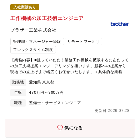
理を実施し、原価の進捗管理を遂行する。【ポジションの魅力・
入社実績あり
やりがい・キャリアパス】・顧客業務の理解や新たな技術活用
（デジタルスキル活用）の視点から、課題の抽出、システム提案
工作機械の加工技術エンジニア
を行い、実際のシステム構築まで一気通貫で経験することが可能
です。・防衛省やその他官公庁をメインの顧客としており、社会
ブラザー工業株式会社
や国家の安全保証を支えるシステムインテグレーション業務の経
験を通じ、幅広いシステムインテグレーション業務を経験できる
管理職・マネージャー経験
リモートワーク可
ポジションです。・社会的意義の高い分野でのシステムインテグ
フレックスタイム制度
レーション業務に取組むことから、仕事に取組む上でのやりがい
や成果導出時の達成感などが感じられるプロジェクトに従事頂く
【業務内容】■担っていただく業務工作機械を拡販するにあたって
ことが可能となっています。・大規模なPJに携わることができ、
の加工技術提案エンジニアリングを担います。顧客への提案から
また、日立しか有していない技術や最先端の技術にも触れていた
現地での立上げまで幅広くお任せいたします。＜具体的な業務内
だくことが可能です。【働く環境】・当該設計部門は約90名体制
容＞・加工テストを実施し、お客様様の求める性能を満足してい
であり、社員とグループ会社員は凡そ4：6の割合で構成されてい
勤務地
愛知県 東京都
る事の確認（試加工と治工具準備、評価、資料まとめ）・機械の
ます。・部内でのプロジェクト担当グループは4グループで構成さ
性能/機能、加工事例等をまとめた提案営業のための資料作成、及
年収
470万円～900万円
れています。・働き方については、出社頻度は多いですが、在宅
び営業前線との同行サポート・市場で不具合が発生した場合の顧
勤務も可能としています。また、顧客へのシステム納入等のた
客対応/訪問による問題解決・ターンキー加工ラインの立上げ業務
職種
整備士・サービスエンジニア
め、全国に点在する自衛隊基地への出張があります。【募集背
（試加工、評価、工程能力確認、現地立上げ出張）・国内外営業
景】防衛向け無人航空機(UAV)連接システム開発におけるシステム
更新日 2026.07.28
前線への技術トレーニング■将来的なキャリアパス刈谷本社での技
インテグレーションのマネジメント・推進を担う人財を募集しま
術知識を習得して頂いたのちは、国内外の拠点駐在エンジニアと
す。ディフェンスシステム事業部の主要事業分野であるNCW関連
して活躍していただける機会があります。また、技術知識を強み
気になる
分野では、自衛隊の有する様々な機種(航空機、車両、艦艇、地上)
とした営業前線へと転身され要職につくキャリアもあります。■仕
を繋ぐ無線ネットワーク、および情報共有システムの開発、特に
事の進め方お客様から図面や部品を見せていただき、自社製品で