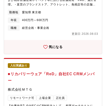
よび既存店舗改装やイベント等における店舗開発・VMD、施工管
（想定）】・基幹システム（SAP）刷新に伴う、新POS連携フロ
援）各事業部やグループ会社に入り込み、業務プロセスとITリス
理。・直営のブランドストア、アウトレット、免税店等の店舗開
ーの安定運用。・新しい商流におけるスキームの運用設計支
クの両面から改善提案を行う社内コンサルタント的な立ち位置
発における、担当営業部門や社内外のステークホルダーとの合意
援。・RPAを活用した入金照合自動化のテスト・要件フィードバ
勤務地
愛知県 東京都
へ。
形成、情報連携を積極的にリードいただき、実行に向けたディレ
ック。【ポジションの魅力】・「多種多様な商流」を支える実
クション業務を一環して推進いただきます。【具体的な業務内
力：市場ごとに異なる複雑な決済・流通モデルを扱うため、汎用
年収
400万円～600万円
容】・設計図のレビューおよび施工業者との調整・スケジュール
性の高い「高度な管理スキル」が身につきます。・「仕組みを変
管理、予算管理、品質保証プロセスの策定と実行・ブランドガイ
職種
経営企画・事業企画
える」面白さ：扱う件数が多い領域だからこそ、マニュアル整備
ドラインに沿った店舗デザインの維持・店舗メンテナンス管理・
やIT活用による「効率化」の成果が目に見えて現れる達成感があ
更新日 2026.08.03
百貨店イベントのプランニング・ガイドライン策定とアップデー
ります。・将来的には「社内コンサル・BPR」への道も：実務を
ト【プロジェクト事例】・百貨店、SC、アウトレット、免税店の
マスターした後は、その知見を活かしてシステム刷新やプロセス
新規店舗および既存店舗改装・POPUPイベントのレイアウト開
気になる
改革をリードする、抽象度の高い業務へステップアップ可能で
発、VMDプラン策定から実施管理まで【キャリアパス】即戦力と
す。【キャリアパス】入社後は特定チャネルの主担当として債権
して経験を活かして活躍していただくことを期待しています。入
管理実務をお任せいたします。将来的には以下のようなキャリア
社後、ReFaブランドやチャネル（市場）を理解いただき、個別の
パスを想定しております。・マネジメント：専門性を磨き、将来
案件を担当していただきます。半年以内にはチャネル（市場）を
的にリーダーや管理職を目指す。・BPR・社内コンサルタント：
入社実績あり
担当としていただきます3年～5年後には5～10名程度のメンバー
実務経験を武器に、IT・デジタルを活用した業務改善や業務標準
をマネジメントしながら国内の全ての店舗の開店、リニューアル
■リカバリーウェア「ReD」自社EC CRMメンバ
化を推進する役割へ。・事業管理領域の拡張：在庫管理や販売管
を担当していただきます。【ポジションの魅力】・事業成長に伴
理など、事業を支える管理領域を広げる。【組織として目指す
ー
い、組織拡大のための組織強化の一環です。ゼロから作り上げて
姿】当グループは、単なる数値の記録係ではなく、ビジネスの持
いく経験とチャレンジ精神を十分に発揮いただけます。・プロモ
続可能性を支える「信頼の基盤」を構築することを目指していま
株式会社ＭＴＧ
ーション / クリエイティブ部門と同組織に属しており、販促に留
す。特に本ポジションは、膨大なBtoC決済の正確性を担保するこ
まらない経験ができるため将来のキャリアステップを幅広く持て
とで、経営が安心してアクセルを踏める環境を作る「守りの要」
リモートワーク可
上場企業
正社員
ます。・マス市場から百貨店のようなラグジュアリー市場まで、
と考えています。【組織構成】事業販売管理課：55名（派遣スタ
また卸を中心とした美容室やサロン市場など、業務範囲の販路が
ッフ含む）└ PF債権管理グループ：配属先グループ全体で協力し
【仕事内容】自社ECのCRM担当として、 顧客データをもとに、