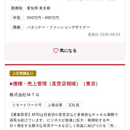
す。その中でグローバルプラットフォーム部は、社内外Webプラ
く、商品そのものと捉えています。ブランドの付加価値を高め、
ットフォームの構築・運営と本部の企画管理業務を担い、日立ブ
勤務地
愛知県 東京都
お客様が商品を手に取った瞬間の「感動」をデザインする重要な
ランドの価値向上をめざしています。【携わる事業・ビジネス・
ポジションです。【具体的な業務内容】1. デザイン・クリエイテ
サービス・製品など】グローバルプラットフォーム部 企画グル
年収
500万円～800万円
ィブ実務・・パッケージデザイン制作：商品の特性、ターゲット
ープは、本部全体の管理業務（経理・調達・総務・IT／OA）を担
（主に女性向け・ハイエンド層）、ブランドの世界観を汲み取っ
職種
パタンナー・ファッションデザイナー
当しています。これらの業務をAIで効率化するとともに、全社戦
たパッケージデザイン（化粧箱、ラベル、容器の裏面表示、外装
略と連動したブランドコミュニケーション活動全体のAI高度化を
更新日 2026.08.03
ダンボール箱の設計等）の作成・カンプ・モックアップ作成：立
推進します。【募集背景】日立は、経営計画「Inspire 2027」の
体物としての仕上がりを確認するためのモックアップをパートナ
もと、フィジカルAIを中核とする「Lumada 3.0」の成長加速と、
ー企業と共に制作。・同梱物のデザイン：商品に付随するメッセ
気になる
グループ約28万人の「ワン・カンパニー」経営を推進していま
ージカードやギフト用リボンなどのデザイン制作。・ビジュアル
す。2026年4月にはブランドコミュニケーションを全社戦略機能
提案：企画段階でのイメージボード作成や、社内プレゼン用のデ
の一部に位置づけ、AIによる全社戦略発信の高度化を進めていま
ザイン案提示。1．入稿・クオリティ管理・入稿データチェック：
す。この新たな取り組みを担うAI人財を募集します。【福利厚
パートナー企業に制作してもらった印刷工程を考慮した正確なデ
生】■住宅支援住宅手当制度や寮・社宅制度等（詳細は勤務事業所
入社実績あり
ータ作成（アウトライン化、塗り足し、特色指定、版分け等）の
により異なります）によって皆さんの住居をサポートします。転
確認。・色校正・立ち会い：印刷会社での色校正チェック、必要
■債権・売上管理（直営店領域）（東京）
勤などの際の住居の不安を解消する役割も果たしています。■育児
に応じた印刷立ち会いによる色の再現性確認。・品質担保：量産
教育育児施設利用費補助、子どもの教育費補助 等
時における仕上がりクオリティの最終責任。・外装ダンボール箱
株式会社ＭＴＧ
の印刷原稿作成2．ディレクション・進行管理・スケジュール・進
捗管理：発売日に合わせた制作スケジュールの逆算管理。・サプ
リモートワーク可
上場企業
正社員
ライヤー折衝：印刷会社や資材メーカーとの打ち合わせ。仕様の
選定（紙質、加工方法、形状）やコスト交渉。・コスト管理：予
【募集背景】MTGは百貨店や直営店など多角的なチャネル展開で
算内に収めるための仕様変更提案や、見積もりの精査。【ポジシ
成長を続けています。ビジネスが急速に拡大・複雑化する中、
ョンの魅力】・一気通貫のやりがい：企画・デザインから社長へ
日々発生する膨大な決済データを正しく収益に結びつける「売上