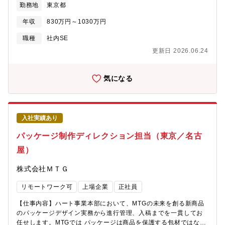
勤務地
東京都
のもと、環境・人権を尊重した持続可能な社会作りを目指し、最
善にも取り組んでいただく想定です。【職務詳細】・企画管理業
先端技術とソリューションで「世界から選ばれ続けるリーディン
務（経理・調達・総務・IT／OA）の現行プロセスを可視化・分析
年収
830万円～1030万円
グカンパニー」として挑戦を続けています。
し、生成AI／AIエージェントによる業務自動化・標準化の設計と
実装を推進する。・ブランドコミュニケーション活動全般（ブラ
職種
社内SE
ンド戦略、広報、Web／SNS、インターナルコミュニケーショ
更新日 2026.06.24
ン、展示会・イベント）の業務プロセスの棚卸を行い、全社戦略
を起点としたAI活用による業務変革のロードマップを策定・実行
する。・導入効果のモニタリングと改善サイクルを回す。【ポジ
気になる
ションの魅力・やりがい・キャリアパス】魅力・やりがい・日立
の全社戦略の一翼を担える・技術×コミュニケーションの融合領域
で企業価値創出に直接関われる・AI時代の「伝える力」を定義・
実装する先駆的経験が得られる・未開拓の領域で仕組みづくりか
入社実績あり
ら携われるキャリアパス・本部内の各部門とのローテーションの
可能性有例1：グローバルブランド戦略のオペレーション支援例
パッケージ制作ディレクション担当（東京／名古
2：広報、インターナル／エグゼクティブコミュニケーション、
屋）
Web／SNS、展示会等の業務改革推進例3：管理業務（経理・調
達・情報セキュリティ等）【働く環境】・配属組織／チーム：グ
株式会社ＭＴＧ
ローバルプラットフォーム部 企画グループ（約10名）・働き
方：フレックスやリモート勤務制度を活用中【配属組織について
リモートワーク可
上場企業
正社員
（概要・ミッション）】グローバルブランドコミュニケーション
本部は、「日立のメッセージをグローバルに社内外へ伝え、ブラ
【仕事内容】ハート事業本部において、MTGの未来を創る新商品
ンド価値の最大化を通じて事業に貢献する」をミッションに、全
のパッケージデザイン実務から進行管理、入稿までを一貫してお
社戦略と一体のブランドコミュニケーション戦略を推進していま
任せします。MTGでは パッケージは商品を保護する包材ではな