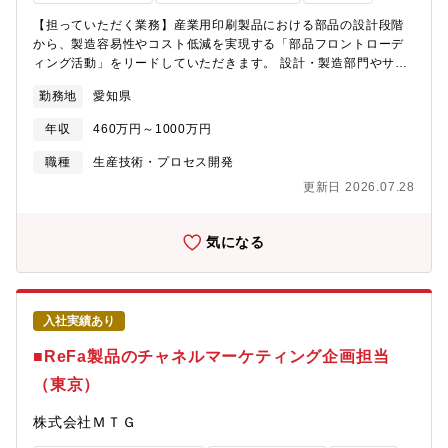
【担っていただく業務】産業用印刷製品における部品の設計段階
から、製造容易性やコスト低減を実現する「部品フロントローデ
ィング活動」をリードしていただきます。 設計・製造部門やサプ
ライヤーと連携し、最適な部品構造や工法の提案、原価分析、製
勤務地
愛知県
造プロセスの改善を推進します。 業務プロセスの標準化やノウハ
ウの蓄積・展開にも積極的に関わっていただきます。【将来的な
年収
460万円～1000万円
キャリアパス】部品フロントローディング活動の推進チームリー
ダーとしてスタートし、 新製品立上げプロジェクトの製造リーダ
職種
生産技術・プロセス開発
ーや製造機能の統括マネージャーなど、部門の中核人材として幅
更新日 2026.07.28
広いキャリアパスが想定されます。【仕事の進め方】新製品開発
の生産立上げ活動開始前から、プロジェクト型で設計部門と密に
連携し、設計図面に対して最適な工法・材料の製造提案を行い、
気になる
目標コストの設定に向けた検討を支援します。 また、製造提案力
を高めるため、少量生産に適した工法や技術の調査・特性把握、
用途提案を行います。 加えて、開発部門がより最適な設計ができ
るよう、各種設計支援ツールの調査・導入・提供にも取り組みま
入社実績あり
す。 さらに、目標QCDの早期実現に向けて調達部門と連携し、国
内外の新規業者開拓やパートナー選定も推進していきます。 新製
■ReFa製品のチャネルマーケティング企画担当
品メカ部品のQCDポテンシャルを最大化するため、上流から多角
（東京）
的な活動を主体的に進めていただきます。【組織ミッション】産
業用印刷事業の成長を支える製造基盤強化、製品QCD向上、新製
株式会社ＭＴＧ
品の迅速・着実な立上げと収益最大化。【仕事の魅力・やりが
い】産業用印刷事業の成長を支える“ものづくり力”の中核を担い、