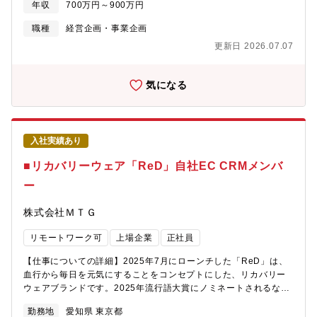
わることで、エンジニアとしての技術力・品質意識を高いレベル
年収
700万円～900万円
出張あり 平均2-3回/年程度●職場環境20-30代を中心に活動して
点に、新しいビジネスを構想する業務です。【職務内容】・3D空
で磨くことができます。少数精鋭のチームで裁量も大きく、自分
いる。また欧州子会社やアジア関連工場と一緒にプロジェクトを
間体験／イマーシブ体験領域における市場・顧客分析・体験価
職種
経営企画・事業企画
のアイデアや工夫を製品に反映しやすい環境である点もやりがい
運営していくグローバルな環境です。部門としては比較的新しい
値・提供価値の定義、ポジショニング設計・新規事業・サービス
です。【技術力】 ブラザー工業の工業用ミシンは、業界のパイオ
更新日 2026.07.07
ため、ルールも少なく、自分自身のアイデアを製品や業務に生か
の企画立案、事業仮説構築・PoC／実証を通じた価値検証、ビジ
ニアとして数多くの世界初・業界初技術を実用化し、その多くが
していける職場です。
ネスモデル検討・社内外ステークホルダーとの連携（技術、IT、
世界中の新たな標準となっています。工業ミシン開発部はその中
制作、クリエータ、コンテンツ、営業、自治体、スポーツのリー
気になる
核組織で、制御回路・電源・モータ・センサなどの電装品を自社
グ、チーム、放送、配信 等）・中長期の事業戦略・ロードマップ
で一貫して設計・開発・製造できる技術力が強みです。既存技術
策定※既存のプロジェクトへの参画を通じて、段階的に役割を広
の組み合わせにとどまらず、「まだ世の中にない機能」を実現す
げていただきます。【募集背景】3Dイメージングの市場は、2020
る開発に挑戦しています。蓄積した縫製ノウハウとハード・ソフ
年代半ば以降、急速に拡大を続けており高い成長率が予測されて
トの融合技術で、アパレル以外にも自動車など高信頼性が求めら
入社実績あり
います。このような力強い市場拡大の背景には、エンターテイン
れる分野に独自性の高い製品を展開しており、常に新しいことに
メント、医療、自動車、製造など多様な産業における3D映像技術
■リカバリーウェア「ReD」自社EC CRMメンバ
挑戦し、エンジニアがパイオニア技術の創出に主体的に関われる
の活用が広がっていることがあります。キヤノンではこの中でス
環境です。【入社後の研修体制】 社員一人ひとりが自律的に成長
ー
ポーツやエンタメ市場に注目し、スタジオからスタジアムまで広
できるよう、充実した研修体制を整えています。 全社共通の階層
範囲の空間情報を丸ごと3次元でキャプチャーし、たった3秒で３
別・選択型研修やグローバル研修、キャリア開発支援に加え、 当
株式会社ＭＴＧ
Dモデルを生成することができる独自のボリュメトリックビデオ技
部門では、OJTを中心に実製品・実プロジェクトを通じて業務を
術を開発しました。この技術によりこれまでサッカー、ラグビ
習得していただきます。 経験やスキルに応じて、担当範囲や役割
リモートワーク可
上場企業
正社員
ー、バスケットボール、競輪、野球でのスポーツ撮影のほか、ス
を段階的に広げていくため、工業用ミシン業界未経験の方でも安
タジオにおけるミュージックビデオをはじめ、これまでに表現で
心してキャッチアップ可能です。 将来的には、国内外での製品立
【仕事についての詳細】2025年7月にローンチした「ReD」は、
きなかった新しい視聴体験を提供しております。現在、東京ドー
ち上げや市場対応を経験しながら、技術者として、あるいはマネ
血行から毎日を元気にすることをコンセプトにした、リカバリー
ムにおけるWBCや巨人戦の撮影、川崎、虎ノ門にあるスタジオで
ジメント・企画領域へとキャリアを広げていくことができます。
ウェアブランドです。2025年流行語大賞にノミネートされるな
の撮影を実施しておりますが、今後さらに新しい事業として展開
【募集背景】 工業用ミシン事業において特に自動車市場等のアパ
ど、近年大きな盛り上がりを見せているリカバリーウェア業界。
していくために、映像の企画、撮影、制作、配信まで、新たな価
勤務地
愛知県 東京都
レル以外の市場に注力していくなかでその中核となる開発設計者
その中でも「ReD」は、ユーザーからの評価に加え、「マイベス