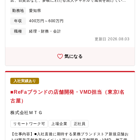
店、百貨店など、多岐にわたる法人チャネルで成長を続けていま
で習得できます。・手触り感のある「0→1」フェーズ：出来上が
す。市場ごとに異なる複雑な商流を正確に把握し、収益へと結び
った組織ではなく、これからSoCの立ち上げやゼロトラスト化を
勤務地
愛知県
つける「管理」の役割は、経営スピードを加速させるために不可
進める段階のため、自身の提案がそのままグループのスタンダー
欠です。今回は、多種多様な取引を支える実務のプロフェッショ
ドになります。・経営層に近い立場で活躍：セキュリティは経営
年収
400万円～600万円
ナルとして、将来的にはリーダーや業務改善（BPR）を担ってい
課題に直結するため、経営層への提言機会も多く、視座の高い経
ただける自律的な仲間を募集します。【仕事内容】事業販売管理
職種
経理・財務・会計
験が積めます。【組織として目指す姿】当社グループは持続的な
本部 PF債権管理グループにて、担当市場（美容室、百貨店、専門
成長を続ける中で、IT・デジタルを活用した競争力の強化に取り
更新日 2026.08.03
店、大手企業等）の売上管理・債権管理業務を中心にお任せしま
組んでいます。上場企業の情報システム本部として、単なるシス
す。大量のデータを正確にさばきつつ、商流の正しさを証明する
テムの保守・運用だけでなく、ビジネスの持続可能性を支える
「管理・分析」がミッションです。※いわゆる「未回収金の督
気になる
「信頼の基盤」を構築することを目指しています。特に本ポジシ
促」そのものではなく、正しい数字を導き出し、回収を完了させ
ョンは、リスクを適切にコントロールすることで、全社が安心し
るための「仕組みの運用」がメインです。【具体的な業務内容】
て新たなビジネスに挑戦できる環境を作るための「守りの要」と
・売上・入金照合：法人取引先からの入金確認、および基幹シス
なる役割を期待しています。【組織構成】情報システム本部：38
テム（SAP等）での回収消込。※各社企業からの入金照合、決済
名情報システム部：29名ITインフラ・サポート室：６名 ※配属
入社実績あり
代行会社からの入金照合がメインとなります・請求・支払い管
部署現メンバーのバックグランド・コンサルファーム出身者・
理：担当市場における請求書の発行、および支払い依頼の起
■ReFaブランドの店舗開発・VMD担当（東京/名
SIer出身者・事業会社の社内ＳＥ【キャリアパス】入社後はセキ
票。・違算特定・手数料計算：入金差異の原因調査や、大手取次
ュリティ・ガバナンスのスペシャリストとして経験を積んでいた
古屋）
代理店等との取引に伴う各種手数料の計算・支払管理。・月次締
だきますが、その後の可能性は多岐にわたります。・セキュリテ
め処理：担当市場の売上確定に向けた月次クローズ業務。【ご志
ィ責任者（CISO候補）グループ全体のセキュリティ戦略を統括
株式会社ＭＴＧ
向によっては将来的にチャレンジいただきたい業務】・業務フロ
し、経営リスク管理の一翼を担う最高情報セキュリティ責任者を
ーの最適化：膨大な処理をより正確・スピーディーに行うための
目指していただきます。・ITインフラ・ガバナンスマネージャー
リモートワーク可
上場企業
正社員
フロー再設計。・デジタル化の推進：RPA等のITツールを活用し
セキュリティだけでなく、クラウド基盤やネットワーク全体の最
た自動化の企画・運用。・新商流の管理設計：新規事業や新チャ
適化、IT投資管理など、インフラ・ガバナンス領域全体のマネジ
【仕事内容】■入社直後に期待する業務ブランドストア新規店舗お
ネル立ち上げ時の、債権管理ルールの策定。【プロジェクト事例
メントを担う役割へ。・社内コンサルタント（グループ会社支