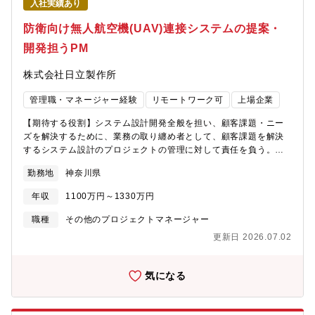
入社実績あり
ることが可能です。まずは、グループリーダーを担っていただ
き、将来的には、新規カテゴリの事業管理責任者など、より責任
防衛向け無人航空機(UAV)連接システムの提案・
あるポジションへのステップアップを目指すことも可能です。
開発担うPM
【このポジションの魅力】管理会計業務を中心としたハート事業
本部の各部門の経営状況のモニタリングおよび予実精度の向上を
株式会社日立製作所
けん引する中心的な役割として活躍していただけます。また新商
品開発の進捗管理のグリップや研究開発費用の管理を通じた開発
管理職・マネージャー経験
リモートワーク可
上場企業
管理業務も併せ持つことで、新商品・新事業が生まれる瞬間に立
ち会いながら、管理部門の立場からも事業成長に貢献できるポジ
【期待する役割】システム設計開発全般を担い、顧客課題・ニー
ションです。【ハート事業本部のＭＩＳＳＩＯＮ】“幸”を届け続け
ズを解決するために、業務の取り纏め者として、顧客課題を解決
る・圧倒的に支持されるカテゴリNo.1を目指すこと・カテゴリを
するシステム設計のプロジェクトの管理に対して責任を負う。要
拡張し続けること・ギフトを追求し続けること・圧倒的な商品を
求仕様からより具体的な仕様の策定を担当する。所属する組織の
圧倒的なスピードで圧倒的な数を開発し続けること幸をカタチに
勤務地
神奈川県
方針に基づき、開発工程の管理、組織内のメンバーの進捗管理、
して幸をお届けし、幸を感じたお客様、パートナー様の幸で我々
収支・資産の管理を行う。防衛省殿向け無線通信システム開発に
も幸をもらい、さらに幸をカタチにして幸を送り続ける【組織構
年収
1100万円～1330万円
おいて、プロジェクトマネージャーとしてシステム開発・開発全
成】ハート事業本部：56名 （内 事業管理課：9名）
体を取り纏める他、顧客への将来案件に対するシステム提案を取
職種
その他のプロジェクトマネージャー
り纏める。【職務詳細】①製品・ソリューション開発防衛省自衛
更新日 2026.07.02
隊の市場・顧客の要望等を調査し、顧客ニーズに合った製品とサ
ービスを定義し、濃客へシステム提案を実施する。②エンジニア
リング・プロジェクト管理プログラムマネジメント計画の立案、
気になる
開発工程の遵守、開発リソース管理、外部パートナーとのベンダ
管理を実施し、プロジェクト運営を遂行する。③予算編成と原価
計算自身のプロジェクトの予算策定、外部からの調達、コスト管