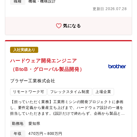
部門と連携した全体最適の推進役として、影響範囲を広げていく
職種
機械・機構設計
キャリアが考えられます。 将来的には、法規制・セキュリティ分
更新日 2026.07.28
野のエキスパートとしてのキャリアに加え、プロジェクトマネジ
メントや開発マネージャーとして組織をリードする道、またグロ
ーバル拠点と連携する技術・規格のキーパーソンとして活躍する
気になる
キャリアパスも想定されます。本人の志向や適性に応じて、専門
性深化とマネジメントの双方を選択可能です。【仕事の進め方】
開発初期から製品仕様やアーキテクチャの検討に関わり、メカ・
ソフト・エレキ・評価各チームと連携しながら規制要求の整理や
入社実績あり
適合方針の策定、設計への具体的な反映を進めます。各開発プロ
ジェクトに参画し、設計レビューや課題検討の場で専門的な意
ハードウェア開発エンジニア
見・提案を行うほか、評価・品質部門とも連携して適合性確認や
（BtoB・グローバル製品開発）
リスク評価も実施します。海外拠点のメンバーとは主に英語で協
議し、オンライン会議や場合によっては出張も行います。個人作
ブラザー工業株式会社
業とチーム協働をバランスよく進め、専門性を活かしてプロジェ
クトを推進する業務です。【組織ミッション】 産業用印刷機器の
リモートワーク可
フレックスタイム制度
上場企業
開発製品のロードマップ遂行 各プロジェクト目標QCDの達成
【仕事の魅力・やりがい】 本ポジションの魅力は、欧州機械指
【担っていただく業務】工業用ミシンの開発プロジェクトに参画
令、機械規則やサイバーセキュリティなど今後重要性が高まる分
し、要件定義から量産立ち上げまで、ハードウェア設計の一連を
野で、知識提供にとどまらず製品開発に深く関われる点です。自
担当していただきます。(設計だけで終わらず、企画から製品とし
身の提案が製品仕様や設計に直接反映され、事業価値として形に
て世に出るまで携われる点が特徴です。)・ハード仕様検討・設計
なる実感を得られます。また、UK子会社など海外拠点と連携し、
勤務地
愛知県
（回路設計、電装品設計）・試作、評価、量産設計・中国工場で
英語での議論や調整も日常的に経験できます。多様なメンバーと
の製品立ち上げ【将来的なキャリアパス】製品開発業務にて経験
協業しながら専門性や視野を広げ、成長事業で自己成長と事業貢
年収
470万円～800万円
を積んだ後、適性を考慮し開発部内でマネージメント、技術系上