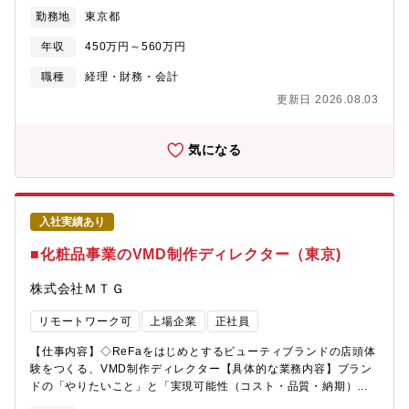
のプレゼン、最終的な製品化まで全てに関わるため、ブランドの
管理」の役割はますます重要になっています。今回は、現場に最
勤務地
東京都
世界観を妥協なく追求できます。・キャリア形成：デザインスキ
も近い距離で商流を支え、将来的にBPR（業務改革）やリーダー
ルに加え、事業会社ならではのマーケティング視点や採算管理能
を担っていただける、自律的なバックオフィスメンバーを募集し
年収
450万円～560万円
力を養うことができ、将来的にクリエイティブディレクターへの
ます。【仕事内容】事業販売管理部 BS債権管理グループにて、直
道も拓けます。【配属先組織情報】・ハート事業本部：66名 パ
営店（百貨店、SC、免税店、アウトレット店等）の売上管理・在
職種
経理・財務・会計
ッケージ制作チームは現在、課長(マネージャー)1名とメンバー1
庫管理を中心とした実務をお任せします。店舗のPOSデータと実
更新日 2026.08.03
名の2名体制です。Mission：MTGの強みを最大限に活かし、湧き
際の入金データの整合性を追求し、商流の正しさを証明する「管
出るアイデアと世界中の技術・商品・英知を掛け合わせVITALな商
理・分析」が中心のミッションです。※対象が直営店のため、社
品・事業をブランドに先駆けてカタチにするハート事業本部は、
外への督促・回収業務は発生しません。【具体的な業務内容】・
気になる
世界中のパートナー、新しい技術・商品の情報を集め、MTGの企
売上・入金照合：店舗POSから集計された売上データと、入金デ
画力・デザイン力・ブランディング力で新たな事業・商品をスピ
ータの突合・消込・在庫棚卸確認：店舗棚卸実数と帳簿データの
ーディにカタチにしていきます。
突合・差異の特定・未回収金・入金差異（違算）の特定：差異の
原因調査（店舗への確認など）・月次締め処理：担当チャネルの
入社実績あり
売上確定に向けた月次処理・一部、請求書の発行や支払依頼の起
票業務【ご志向によっては将来的にチャレンジいただきたい業
■化粧品事業のVMD制作ディレクター（東京)
務】・業務フローの構築・改善：新しい商流やキャンペーンに伴
う処理ルールの策定。・デジタル化の推進：RPA導入の要件定
株式会社ＭＴＧ
義、SAP（基幹システム）の最適化、マニュアル整備。・ガバナ
ンス強化：監査対応におけるエビデンス提出やプロセス説明。・
リモートワーク可
上場企業
正社員
現場指導：店舗の不備（報告漏れ等）に対する是正指導や営業部
との連携。【プロジェクト事例（想定）】・基幹システム
【仕事内容】◇ReFaをはじめとするビューティブランドの店頭体
（SAP）刷新に伴う、新POS連携フローの安定運用。・新店オー
験をつくる、VMD制作ディレクター【具体的な業務内容】ブラン
プン時における決済スキームの運用設計支援。・RPAを活用した
ドの「やりたいこと」と「実現可能性（コスト・品質・納期）」
入金照合自動化のテスト・要件フィードバック。【ポジションの
の最適解を導き出し、店頭でのブランド体験を最大化させるプロ