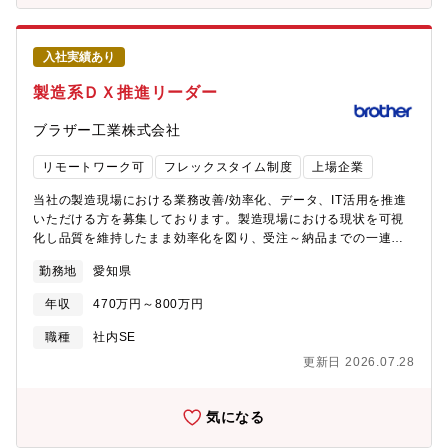
で行われ、メカ、ハード、ソフトの担当者とマネージャーがチー
トレンド把握/情報収集等を実施するマーケティング観点でも幅広
ムを組んで進めます。一人の担当者が複数のプロジェクトを兼務
い範囲での活躍が期待されています。■会社ビジョンブラザーグル
することもありますが、基本的には一つのプロジェクトが終わる
ープビジョン「At your side 2030」では、「世界中の “あなた” の
入社実績あり
まで同じ担当者が継続して担当します。ただし、1年の業務でプロ
生産性と創造性をすぐそばで支え、社会の発展と地球の未来に貢
ジェクトの割合は約3割、製品改良が3割、残りがその他の業務
製造系ＤＸ推進リーダー
献する」をあり続けたい姿として置き、業務を推進しています。■
（監査など）となります。■組織ミッション新製品・新規開発製品
職場環境想定残業時間(繁忙期と通常）：通常5～15時間/月、繁忙
の品質保証（設計品質、製造品質、サービス品質を含む）、現行
ブラザー工業株式会社
期は15～30時間/月程度出張の有無・頻度・行先など：年間6回程
製品の製品改良における製造品質・設計品質の確保、製造品質全
度の国内出張、及び海外出張が年間1～2回程度。現地立上げ業務
体（国内外の工場の製造品質、協力会社の製造品質）の確保が事
リモートワーク可
フレックスタイム制度
上場企業
での出張は1～2週間程度の出張もあります。成長事業のため活気
業部門のミッションとなります。■仕事の魅力・やりがい製品開発
のある職場です。また、経験者採用で入社したメンバーも多く、
において、設計から生産、製造、お客様へのサービスまで全てを
当社の製造現場における業務改善/効率化、データ、IT活用を推進
多様な企業から集まったメンバーで構成されています。同じグル
見ることができる点がやりがいです。設計の内容にも自分の意見
いただける方を募集しております。製造現場における現状を可視
ープ内には、マーケティングや新商品企画、治具自動化の設計施
を通すことができ、特化した工程だけではなく、製品として全て
化し品質を維持したまま効率化を図り、受注～納品までの一連工
工するチームもあり、加工技術以外の知識も習得できる環境で
に目配せができ、品質に関して判断・ジャッジができる部門であ
程をERP（Enterprise Resource Planning）で管理することを目
す。【求める人材像】・新しい技術の習得に興味を持ち、既存の
勤務地
愛知県
る点も魅力です。また、海外工場（インド、西安）への監査や、
指しております。今回募集している人材に期待していることは、
枠を超える挑戦をしたい方・グローバルに活躍する意志があり、
お客様先での不具合調査など、海外に行って仕事をする機会もあ
「製造現場の実態の把握/可視化」です。具体的には、現KPI、配
社内外ともに活発にコミュニケーションを取る方
年収
470万円～800万円
り、グローバルに活躍できる点も魅力です。■技術力品質保証につ
置/人員数の蓋然性を明らかにし品質を維持しつつ効率を上げるシ
いては、社内で十分な活動を行っており、業界内でも上位の体制
ステムまたは目標数値の設定、システム等の導入に対し現場と合
職種
社内SE
を整えております。■入社後の研修体制基本的にはOJTがメインと
意形成を行っていただきたいと思っております。技術的な基礎素
更新日 2026.07.28
なりますが、会社の一般的なスキルアップの講習や品質に関わる
養を持ち、ものづくりを理解しつつ現場⇔当部署との橋渡しを担
社外講習なども推奨しています。経験者採用の場合、スキルを伸
える方を求めております。●当部署について・技術開発部隊に紐づ
ばしていくところから始め、徐々に広い範囲での知識を増やして
く製造DX・IT活用・効率改善をミッションとした組織です。・全
気になる
いきますので、1年程度で一般的な業務はできるようになります。
社横断で製造部隊を横ぐしで管轄し、ERP（Enterprise
■募集背景ブラザー工業の成長事業であるマシナリー事業の産業機
Resource Planning）の実現、取得したデータの活用を目指して