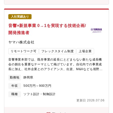
しているメンバーが少ないので、積極的に意見を出し、現場を巻
最適化だけでなく、製品の開発からテスト、問題解決、クライア
き込み現状を可視化いただくことを期待しております。■募集背景
ント対応まで、多岐にわたる業務を担当します
製造現場における業務改善/効率化、データ、IT活用の企画および
推進をするにあたり、現場（ものづくり）を理解・熟知し現場を
入社実績あり
巻き込める人材が不足しているため募集をしております。■会社
音響×新規事業 0→1を実現する技術企画/
Visionブラザーグループビジョン「At your side 2030」では、
「世界中の “あなた” の生産性と創造性をすぐそばで支え、社会の
開発推進者
発展と地球の未来に貢献する」をあり続けたい姿として置き、業
務を推進しています。職場環境●想定残業時間（繁忙期と通常）１
ヤマハ株式会社
０～２０Ｈ/月繁忙期は４０H/月程度●出張の有無、頻度、行先な
ど海外出張あり。年間、３～４回、２週間程度海外出張（アジア
リモートワーク可
フレックスタイム制度
上場企業
方面）●在宅勤務基本運用ルール：週2日まで在宅勤務可能
音響事業本部では、既存事業の延長にとどまらない新たな成長機
会の創出を重要なテーマとして掲げています。自社内での事業成
長に加え、社外企業とのアライアンス、出資、M&Aなども視野に
入れながら、事業ポートフォリオの拡張を進めています。本ポジ
勤務地
静岡県
ションでは、こうした取り組みにおいて、事業ポートフォリオの
拡張の核となる技術開発や社外企業との共同開発をしながらプロ
年収
500万円～900万円
ジェクトを推進していただきます。不確実性の高いテーマも多く
ありますが、その分、仮説検証を重ねながら事業の方向性を支え
職種
ソフト設計・制御設計
る技術を生み出していくダイナミズムと、事業づくりの手応えを
更新日 2026.07.06
実感できる環境です。【関連商品サービスのURL】
https://jp.yamaha.com/products/proaudio/index.html【業務内
容】HWからCloudまでのトータルソリューションでの技術検討及