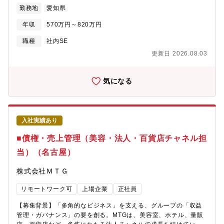
て「DX推進」を掲げています。ビジネスのスピードを落とさず、
課：7名）
勤務地
愛知県
かつ安全な基盤を構築するためには、従来のITインフラ運用の枠
を超えた「セキュリティ・ガバナンス」の統合的アプローチが不
年収
570万円～820万円
可欠です。今回は、ネットワークやサーバー、クラウドの知見を
活かし、グループ全体のセキュリティ体制構築（SoC/C-SIRT）
職種
社内SE
やITガバナンス強化をリードしていただける新たな仲間を募集し
更新日 2026.08.03
ます。【仕事内容】情報システム部 ITインフラ・デジタル推進課
にて、グループ全体のITインフラ最適化と、それに伴うセキュリ
ティ・ガバナンスの設計・運用をお任せします。エンジニア視点
気になる
で「安全かつ使いやすいインフラ」を構築していくポジションで
す。【具体的な業務内容】・インフラ・クラウド基盤の最適化：
パブリッククラウド（AWS・GCP）の設計・構築・運用監視。・
セキュリティ体制の構築（0→1）： C-SIRTやSoCの立ち上げ、
入社実績あり
運用設計。インシデント対応フローの整備。・ネットワーク・エ
ンドポイントセキュリティ： ゼロトラストモデルへの移行推進、
■債権・売上管理（美容・法人・百貨店チャネル担
EDR等の導入・運用。・SAP環境の運用支援： SAP BASYS環境
当）（名古屋）
の監視・保守（パートナー企業と連携）。 【プロジェクト事例
（想定）】・グループ統合セキュリティ監視センター（SoC）の
株式会社ＭＴＧ
新規立ち上げプロジェクト・ゼロトラストセキュリティモデルへ
の移行推進・グローバル拠点を含めたITガバナンスガイドライン
リモートワーク可
上場企業
正社員
の策定と展開・ランサムウェア対策強化およびバックアップリカ
バリ訓練の実施【ポジションの魅力】・「インフラ×セキュリテ
【募集背景】「多角的なビジネス」を支える、グループの「収益
ィ」の希少なキャリア：既存のインフラ知識をベースに、今後市
管理・ガバナンス」の要を創る。MTGは、美容室、ホテル、量販
場価値が急騰する「セキュリティ・ガバナンス」の専門性を実務