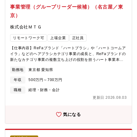
事業管理（グループリーダー候補）（名古屋／東
京）
株式会社ＭＴＧ
リモートワーク可
上場企業
正社員
【仕事内容】ReFaブランド「ハートブラシ」や「ハートコームア
イラ」などのヘアブラシカテゴリ事業の成長と、ReFaブランドの
新たなカテゴリ事業の複数立ち上げの役割を担うハート事業本部
を支える事業管理部門です。本ポジションは、事業成長の中枢を
勤務地
東京都 愛知県
担う事業管理部門のコアメンバーとして、売上分析・管理会計・
事業計画の実現に向けた改善推進を行います。企画・開発部門と
年収
500万円～700万円
伴走しながら、管理の仕組み構築やオペレーション運用、業務改
善、部門横断的な取りまとめなどを通じた事業成長へ貢献してい
職種
経理・財務・会計
ただきます。【具体的な仕事内容】・売上分析（計画に対しての
更新日 2026.08.03
進捗状況、実績との乖離要因分析）・管理会計業務（費用管理、
予実採算分析、実績との乖離に対する業務改善など）・事業計画
達成に向けた課題抽出・改善フォロー・チームマネジメント【今
気になる
後のキャリア】入社後はOJTで業務フローに慣れ、その後、売上
分析、採算管理、課題抽出を担っていただきたいと考えていま
す。必要に応じ、プロジェクト推進を行い、各カテゴリの事業管
理や改善業務にもチャレンジするなど活躍の場をどんどんと広げ