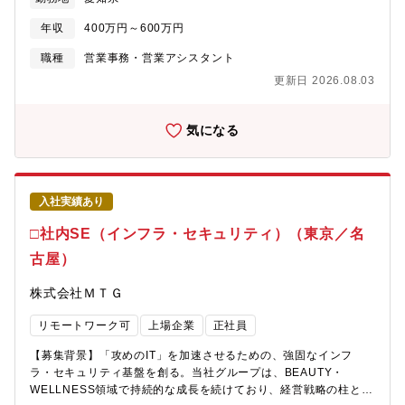
ティング」領域へ業務範囲を拡大◇4～5年目・ブランド全体のク
化・効率化・見える化を進め、働きやすい事業環境を実現し、新
リエイティブ戦略や年間販促計画の立案に携わる・管理職候補と
カテゴリの立ち上げを実行支援するメンバーを募集します。【具
年収
400万円～600万円
して組織を牽引【ポジションの魅力】「ReFa」ブランドの店頭体
体的な仕事内容】・売上分析（計画に対しての進捗状況、実績と
験を、戦略とモノづくりの両面からリードするポジションです。
の乖離要因分析）・部門採算管理（予実管理、差異要因分析）・
職種
営業事務・営業アシスタント
最大の魅力は、「経営や商品企画に近い距離」で仕事ができる
開発管理（開発スケジュールの取りまとめ、開発業務サポー
更新日 2026.08.03
点。単なる制作担当ではなく、プロモーション戦略の一員として
ト）・事業計画達成に向けた課題解決フォロー【今後のキャリ
経営層へ直接提案する機会が豊富にあります。また、これまでの
ア】入社後はOJTで業務フローに慣れ、半年以内には一人で業務
「VMD＝専門職」というキャリアの枠を越えられる環境です。実
を推進できるようフォローします。その後、売上分析、採算管
気になる
績次第では、アートディレクターとしてブランド全体のクリエイ
理、課題抽出を担っていただきたいと考えています。必要に応
ティブを統括したり、マーケティングへキャリアを広げたりと、
じ、プロジェクト推進を行い、各カテゴリの事業管理や改善業務
ご自身の志向性に合わせた成長が可能です。制作会社や印刷会社
にもチャレンジするなど活躍の場をどんどんと広げることが可能
等ご出身の場合、培った「素材・加工・コストの知見」は、メー
です。将来的には、グループリーダーや新規カテゴリの事業管理
入社実績あり
カーの利益構造を支える強力な武器になります。自身のマネジメ
責任者など、より責任あるポジションへのステップアップを目指
ントしたクリエイティブが、ブランドの顔として全国の顧客に届
すことも可能です。【このポジションの魅力】・新たなカテゴリ
□社内SE（インフラ・セキュリティ）（東京／名
くやりがいある仕事です。【配属先組織情報】【組織構成】ヘア
の立ち上げに伴う事業管理を経験できる・新たなカテゴリの経営
古屋）
＆スキンケア事業本部 68名 男女比/4:5マーケティング部 5名
参謀として、売上分析を通じた経営提言ができる・カテゴリ責任
現行メンバーのバックグラウンド・広告制作会社出身者・広告代
者と伴走しながら経営支援、事業構築、事業課題の解決に貢献で
株式会社ＭＴＧ
理店出身者・化粧品会社出身者・オーディオメーカー出身者
きる【配属先について】【ハート事業本部のＭＩＳＳＩＯ
Ｎ】“幸”を届け続ける・圧倒的に支持されるカテゴリNo.1を目指
リモートワーク可
上場企業
正社員
すこと・カテゴリを拡張し続けること・ギフトを追求し続けるこ
と・圧倒的な商品を圧倒的なスピードで圧倒的な数を開発し続け
【募集背景】「攻めのIT」を加速させるための、強固なインフ
ること幸をカタチにして幸をお届けし、幸を感じたお客様、パー
ラ・セキュリティ基盤を創る。当社グループは、BEAUTY・
トナー様の幸で我々も幸をもらい、さらに幸をカタチにして幸を
WELLNESS領域で持続的な成長を続けており、経営戦略の柱とし
送り続ける【組織構成】ハート事業本部：43名 （内 事業管理