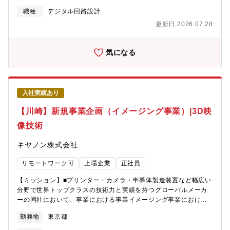
献の両方を実感できる環境です。【技術力】 当部門は、産業用コ
級職として開発に関わるか、営業部で商品企画やCS業務に携わり
職種
デジタル回路設計
ーディング＆マーキングおよびデジタルプレス分野のプリンター
国内外を問わず活躍することも可能です。【仕事の進め方】 工業
開発を担う開発部門であり、メカ・ソフト・エレキ・評価の各専
更新日 2026.07.28
用ミシンの製品開発プロジェクトに参画し、企画・要件検討段階
門チームが連携した総合的な技術力を有しています。サーマル、
から量産立ち上げまで、製品ライフサイクル全体に関わる仕事で
インクジェット、レーザーといった複数の印字方式を一部門で扱
す。 部門内では、メカ設計・ソフトウェア開発・試験評価担当と
気になる
っており、機構設計、制御設計、ソフトウェア、画像処理、通
密に連携し、ハードウェア担当として仕様検討、設計方針の策
信、評価技術など、幅広い技術領域をカバーしています。【入社
定、試作・評価をリードしていただきます。 また、営業部や世界
後の研修体制】 人事や製造企画が提供している充実した研究体制
各国の販社と連携し、市場や顧客の声を設計へ反映する機会もあ
に加えて、各個人に応じた教育を行います。通り一辺倒の教育で
ります。 量産フェーズでは、海外工場の製造・品質部門と連携
はなく、各個人の適正や趣向キャリアに応じて上司と相談しなが
入社実績あり
し、現地での立ち上げ支援や課題解決を行います。 設計業務にと
ら体系的にスキルを伸ばしていきます。【募集背景】 同社は産業
どまらず、「どう作り、どう量産し、どう使われるか」まで踏み
【川崎】新規事業企画（イメージング事業）|3D映
用コーディング＆マーキングやデジタルプレス分野で、グローバ
込んだ開発スタイルが特徴です。【組織ミッション】 衣服などの
ル市場向けプリンター製品の開発を行っています。食品や医薬
像技術
アパレル用途に加え、自動車分野をはじめとするノンアパレル市
品、工業分野など幅広い業界で使用されており、今後も安定した
場において、世界の製造現場の課題を解決する高品質・高付加価
成長が見込まれる重要事業です。近年は欧州を中心に安全・規制
キヤノン株式会社
値な工業用ミシン製品を開発し続けること。 単なるミシン製品に
要求が高度化しており、法規制を正しく理解し設計に反映できる
とどまらず、製造現場全体の生産性・品質向上に貢献する“生産設
人材が求められています。本ポジションでは、UK子会社など海外
リモートワーク可
上場企業
正社員
備”として選ばれる製品・技術の創出をミッションとしています。
拠点と連携し、機械安全や法規制対応を担当。グローバルな環境
【仕事の魅力・やりがい】 最大の魅力は、自分が設計した製品が
で専門性を発揮し、成長したい方を歓迎します。【会社Vision】
【ミッション】■プリンター・カメラ・半導体製造装置など幅広い
世界中の製造現場で実際に使われ、ものづくりを支えていること
ブラザーグループビジョン「At your side 2030」では、「世界中
分野で世界トップクラスの技術力と実績を持つグローバルメーカ
を実感できる点です。企画段階から量産立ち上げ、さらには市場
の “あなた” の生産性と創造性をすぐそばで支え、社会の発展と地
ーの同社において、事業における事業イメージング事業における
でのフィードバックまで関われるため、「設計して終わり」では
球の未来に貢献する」をあり続けたい姿として置き、業務を推進
新規事業企画業務をお任せいたします。スポーツ・エンタメとい
なく、製品を世に送り出す手応えを強く感じられます。また、自
勤務地
東京都
しています。【職場環境】 ●想定残業時間(繁忙期と通常）通常
う影響力の大きな分野でキヤノンのイメージング製品（マルチカ
動車のシートやエアバッグなど高い信頼性が求められる分野に携
20-30H/月 繁忙期45H/月程度●出張の有無・頻度・行先など海外
メラ・３D技術）を使い「どんな体験価値を市場に届けるか」を起