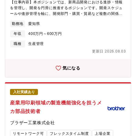
グながら、新商品や既存商品の生産数の決定・営業部門との在庫
【仕事内容】本ポジションでは、新商品開発における進捗・情報
数量の調整などを通じて、売上ポテンシャルを最大化させる司令
を管理し、開発を円滑に推進するポジションです。開発スケジュ
塔として活躍していただけます。過剰在庫の防止や機会損失させ
ールや進捗管理を軸に、開発部門・購買・貿易など複数の関係部
ない在庫状況の細やかなコントロールが事業成長のドライバーと
署と連携しながら、新商品開発をスムーズに進める役割を担って
勤務地
愛知県
して貢献できるポジションです。【配属先について】【ハート事
いただきます。これまでの開発支援や購買・貿易の経験を活かし
業本部のＭＩＳＳＩＯＮ】“幸”を届け続ける・圧倒的に支持される
つつ、より広い視点で開発全体に関われる環境です。新設組織の
年収
400万円～600万円
カテゴリNo.1を目指すこと・カテゴリを拡張し続けること・ギフ
ため、業務フローの整備や標準化にも携わりながら、将来的には
トを追求し続けること・圧倒的な商品を圧倒的なスピードで圧倒
業務改善やマネジメントにも挑戦いただくことを期待していま
職種
生産管理
的な数を開発し続けること幸をカタチにして幸をお届けし、幸を
す。。【具体的な業務内容】(1) アイテム毎の開発スケジュール
更新日 2026.08.03
感じたお客様、パートナー様の幸で我々も幸をもらい、さらに幸
管理(2) 開発部門との連携による新商品管理業務(3) 開発進捗に
をカタチにして幸を送り続ける【組織構成】ハート事業本部：56
よる社内基幹システムの管理(4) 新商品に関する貿易支援管理
名 （内 事業管理課：9名）【求める人物像】・数字を扱うこと
(5) 商品の仕様変更（変更申請等）に関する社内システム進捗管
気になる
や、データに基づいた管理が得意な方・細かいタスク管理・進捗
理【ポジションの魅力】・開発管理としてご入社いただきながら
管理を丁寧に進められる方・変化の多い環境の中でも、スピード
も、ご志望に応じ将来的には開発職など様々なキャリアパスがご
感を持って動ける方・仕組みが整っていない状況を“整えること”に
ざいます。・モノづくりを通じてブランド価値向上に寄与するこ
楽しさを感じられる方
とができます。・社内における新商品ができるまでのプロセスを
入社実績あり
把握することができます。・今後増加するブランド毎の新商品の
全容を把握し売上へ貢献することが可能です。【キャリアパ
産業用印刷領域の製造機能強化を担うメ
ス】・（1年目） 業務フローの理解・構築、運用基盤の整備・（1
カ部品技術者
年目～2年目） 業務の標準化・精度向上による安定運用の実現・
（2年目以降） 運用改善の推進、メンバーマネジメントへのステ
ブラザー工業株式会社
ップアップ
リモートワーク可
フレックスタイム制度
上場企業