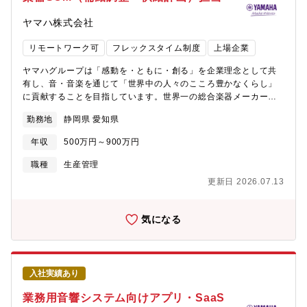
ヤマハ株式会社
リモートワーク可
フレックスタイム制度
上場企業
ヤマハグループは「感動を・ともに・創る」を企業理念として共
有し、音・音楽を通じて「世界中の人々のこころ豊かなくらし」
に貢献することを目指しています。世界一の総合楽器メーカーと
してユーザーの皆様が安心して楽しめる楽器を製造しタイムリー
勤務地
静岡県 愛知県
に市場に提供していくため、多くの部門が協力して日々新しい
「モノづくり」に取り組んでいます。本ポジションでは、国内外
年収
500万円～900万円
にある楽器製造拠点の出荷計画管理を通じて、楽器製品のサプラ
イチェーンマネージメント(需給調整・供給計画）を担って頂きま
職種
生産管理
す。【業務内容】・販社、事業部営業希望に沿った月次出荷計画
更新日 2026.07.13
の決定・出荷実績管理・モデル廃番管理・出荷管理プロセスの改
革、改善【役割】販社・事業部の営業からの出荷リクエストをベ
ースに、製造拠点と連携して月次の出荷計画および中長期の内示
気になる
計画を策定します。あわせて、上位者の指示・助言のもと、製品
生産量および製品在庫の最適化を図り、需給バランスの維持・改
善を担います。
入社実績あり
業務用音響システム向けアプリ・SaaS