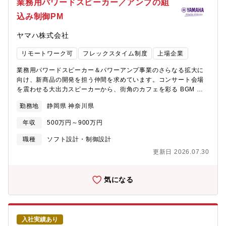
業務用パワードスピーカー／アンプの組
トウェアの開発を牽引するリーダーとして、複数の開発者をまと
込み制御PM
め、社内・社外のステークホルダーと密なコミュニケーションを
取りつつ、開発プロジェクトを推進する役割
ヤマハ株式会社
リモートワーク可
フレックスタイム制度
上場企業
業務用パワードスピーカー＆パワーアンプ事業のさらなる拡大に
向け、新商品の開発を担う仲間を求めています。コンサート会場
を震わせる大出力スピーカーから、街角のカフェを彩る BGM シ
ステムまで、音響体験は日々進化・多様化しており、
勤務地
静岡県 神奈川県
ODM/JDM/OEM を活用した開発手法も含め、迅速かつ高品質な商
品づくりが事業成長の鍵となっています。そこで今回、即戦力と
年収
500万円～900万円
して活躍いただける経験豊富な組込みシステム開発エンジニアを
募集します。音響、パワエレ、ソフトなど各分野のプロが連携し
職種
ソフト設計・制御設計
て開発を進める当社製品において、電源やパワーアンプ性能を限
更新日 2026.07.30
界まで引き出したり、ユーザーのワークフローを向上させる機能
を形にしたり、組込みエンジニアの役割はますます重要性を増し
ています。優秀なエンジニアを迎えることで、多様な製品をより
気になる
速く市場へ届け、世界中の音響空間に新たな価値を生み出してい
きます。
入社実績あり