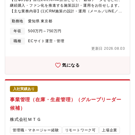
多岐に渡るため、マーケット全体を見通せる力が身につきま
合い、一致団結して業務を行う風通しの良い職場です。
継続購入・ファン化を推進する施策設計・運用をお任せします。
す。・事業の成長速度が早く（ブランド売上が毎年20％以上成
【主な業務内容】(1)CRM施策の設計・運用（メール／LINE／会
長）、スピード感のあるキャリアアップが望める環境です。【配
員施策／シナリオ設計 等）(2)顧客データ分析（購買履歴・行動デ
属先情報】【組織のミッション】ReFaのブランド担当部門とし
勤務地
愛知県 東京都
ータ等）(3)リピート率・LTV向上を目的とした施策立案・実行
て、営業部門と連携しチャネル（市場）の特性をとらえ、ブラン
(4)ECサイト内での接客改善、体験設計(5)商品・広告・CS部門と
ディング、購入促進・売上に寄与するReFaブランドの店舗デザイ
年収
500万円～750万円
連携したCRM施策推進(6)施策効果の分析・改善（KPI管理）集客
ン開発、売場企画およびVMDを担当する。直営のブランドスト
→購入→継続→ファン化まで、顧客との接点を一気通貫で設計で
職種
ECサイト運営・管理
ア、百貨店、SC、アウトレット、免税店また家電量販、Eコマー
きるポジションです。【この仕事の魅力】・CRMを軸に、EC事業
ス、美容室・エステをはじめとしたB2B2C市場等を中心に担当
更新日 2026.08.03
の成長にダイレクトに貢献できる・数字（LTV／リピート率）をも
し。開店、リニューアルまた売り場展開後のPDCAによるブラン
とに意思決定できる裁量・広告・UI改善と分断されない、EC全体
ドの継続的な向上を行っていく。【組織構成】BEAUTECH事業本
視点での施策設計・成長ブランドのCRMをゼロイチ～拡張フェー
気になる
部：132名 （2026年2月）マーケティング2部：26名ストア販促
ズまで経験できる・ブランド部門と連携し、顧客体験づくりの上
課：5名現行メンバーのバックグラウンド・消費財、B2C企業マー
流にも関われる「配信するだけのCRM」ではなく、 事業成果に直
ケティング責任者・ハイブランドの美容メーカー 販促企画担当出
結するCRMを自らつくれる環境です。【キャリアイメージ】・
身者・海外ブランドVMD担当者・美容メーカーの営業戦略、マー
CRMリーダー／CRM責任者・EC事業におけるLTV・顧客戦略責
ケティング担当出身者
入社実績あり
任者・EC事業責任者・事業PLに関わるポジション
事業管理（在庫・生産管理）（グループリーダー
候補）
株式会社ＭＴＧ
管理職・マネージャー経験
リモートワーク可
上場企業