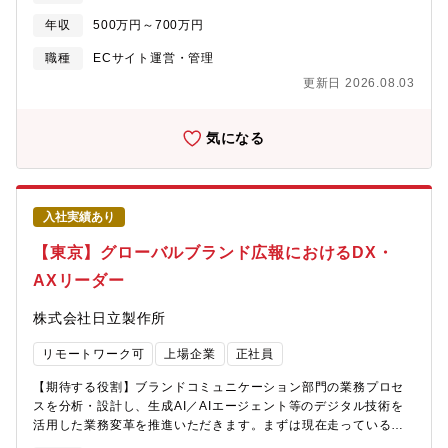
値をパートナーとともに総合プロデュースできる人材を募集しま
が必要【会社Vision】 ブラザーグループビジョン「At your side
トアワード2025 トレンド健康グッズ部門 最優秀賞」を受賞する
す。【プロジェクト一例】・スポーツでは、サッカー、ラグビー
年収
500万円～700万円
2030」では、「世界中の “あなた” の生産性と創造性をすぐそばで
など、急成長を続けているブランドです。現在、この急成長をさ
（ワールドカップ）、バスケットボール（NBA）、競輪などで撮
支え、社会の発展と地球の未来に貢献する」をあり続けたい姿と
らに加速させるため、自社EC事業の店舗店長および運営メンバー
職種
ECサイト運営・管理
影実績がございます。東京ドームにシステムを常設し、プロ野球
して置き、業務を推進しています。
を募集しています。事業拡大を続ける新ブランド「ReD」の成長
を撮影しています。・エンタメでは川崎と虎ノ門にスタジオを開
更新日 2026.08.03
をECの力で共に築き上げていきませんか？【仕事内容】自社EC
設し、Vaundyをはじめとする様々なアーティストのMVやNHKテ
のCRM担当として、 顧客データをもとに、継続購入・ファン化を
レビ連続小説「あんぱん」のオープニング映像など様々なシーン
推進する施策設計・運用をお任せします。【主な業務内容】
気になる
で活用されています。【本ポジションの魅力】■プリンター・カメ
(1)CRM施策の設計・運用（メール／LINE／会員施策／シナリオ
ラ・半導体製造装置などで世界トップクラスの実績を持つグロー
設計 等）(2)顧客データ分析（購買履歴・行動データ等）(3)リピ
バルメーカーにて、新しい体験を届ける事業企画に携われます。■
ート率・LTV向上を目的とした施策立案・実行(4)ECサイト内での
３Dイメージング分野で新しい３D体験を創出し、スポーツ、エン
接客改善、体験設計(5)商品・広告・CS部門と連携したCRM施策
タメ分野の視聴体験に革命をもたらすことがやりがいにつながる
入社実績あり
推進(6)施策効果の分析・改善（KPI管理）集客→購入→継続→フ
仕事です。■実運用されている技術・プロジェクトを土台に、新規
ァン化まで、顧客との接点を一気通貫で設計できるポジションで
【東京】グローバルブランド広報におけるDX・
事業に挑戦できます。■ワークライフバランスを重視しつつ、自ら
す。【この仕事の魅力】・CRMを軸に、EC事業の成長にダイレク
の提案で事業を動かすダイナミズムを実感できる、挑戦を歓迎す
AXリーダー
トに貢献できる・数字（LTV／リピート率）をもとに意思決定でき
る風土です。【同社について】キヤノンは創業以来80年以上、安
る裁量・広告・UI改善と分断されない、EC全体視点での施策設
定した経営と世界的なブランド信頼を築いてきました。プリンタ
株式会社日立製作所
計・成長ブランドのCRMをゼロイチ～拡張フェーズまで経験でき
ー、カメラ、半導体、医療機器など多岐にわたる事業展開で単一
る・ブランド部門と連携し、顧客体験づくりの上流にも関われる
市場に依存せず、グローバルに強固な顧客基盤を持っています。
リモートワーク可
上場企業
正社員
「配信するだけのCRM」ではなく、 事業成果に直結するCRMを
最先端技術への研究開発投資と盤石な財務基盤により、市況変化
自らつくれる環境です。【キャリアイメージ】・CRMリーダー／
や業界動向にも柔軟かつ力強く対応できる安定企業です。さら
【期待する役割】ブランドコミュニケーション部門の業務プロセ
CRM責任者・EC事業におけるLTV・顧客戦略責任者・EC事業責
に、環境保全や持続可能性を重視した企業姿勢で、長期的に安心
スを分析・設計し、生成AI／AIエージェント等のデジタル技術を
任者・事業PLに関わるポジション
して働ける職場環境が整っています。現在、世界約180か国以上で
活用した業務変革を推進いただきます。まずは現在走っているプ
事業展開し、従業員数は約18万名。企業理念「共生（Kyosei）」
ロジェクトをリードいただき、継続的に業務改革の効果検証・改