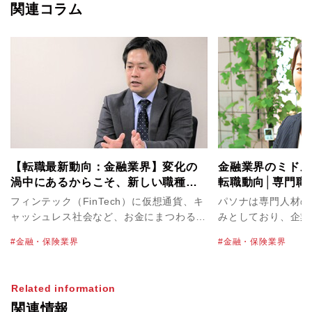
関連コラム
【転職最新動向：金融業界】変化の
金融業界のミドル
渦中にあるからこそ、新しい職種・
転職動向│専門職
ポジションを生み出せるチャンス
フィンテック（FinTech）に仮想通貨、キ
パソナは専門人材の
ャッシュレス社会など、お金にまつわる新
みとしており、企業
たなニュースが新聞やニュースで日々報じ
や求める人物像をお
金融・保険業界
金融・保険業界
られています。その一方で、メガバンクの
イントで求職者の方
新卒採用数削減や不正融資など、やや暗い
す。金融業界専門の
イメージの話題も目にする昨今の金融業
在籍しておりますの
Related information
界。業界全体の動向や、転職市場はどのよ
ての情報収集やお困
関連情報
うな状況なのでしょうか。自身も証券会社
パソナへご相談くだ