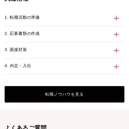
での営業経験を持ち、現在は金融業界を中
心に転職の支援を行っているパソナキャリ
1. 転職活動の準備
ア キャリアアドバイザーの新垣に話を聞
きました。
2. 応募書類の作成
3. 面接対策
4. 内定・入社
転職ノウハウを見る
よくあるご質問