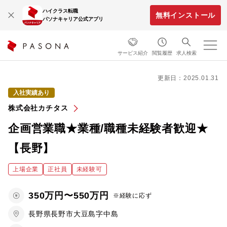
ハイクラス転職
無料インストール
パソナキャリア公式アプリ
サービス紹介
閲覧履歴
求人検索
更新日：2025.01.31
入社実績あり
株式会社カチタス
企画営業職★業種/職種未経験者歓迎★
【長野】
上場企業
正社員
未経験可
350万円〜550万円
※経験に応ず
長野県長野市大豆島字中島