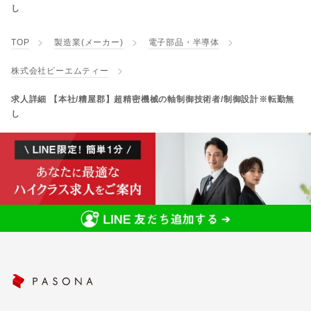
し
TOP
製造業(メーカー)
電子部品・半導体
株式会社ピーエムティー
求人詳細 【本社/糟屋郡】超精密機械の軸制御技術者/制御設計※転勤無
し