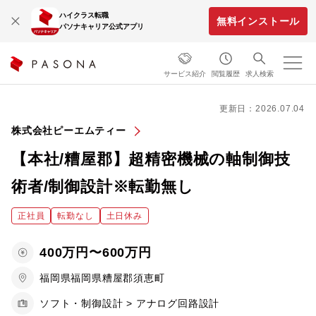
ハイクラス転職
無料インストール
パソナキャリア公式アプリ
サービス紹介
閲覧履歴
求人検索
更新日：2026.07.04
株式会社ピーエムティー
【本社/糟屋郡】超精密機械の軸制御技
術者/制御設計※転勤無し
正社員
転勤なし
土日休み
400万円〜600万円
福岡県福岡県糟屋郡須恵町
ソフト・制御設計 > アナログ回路設計