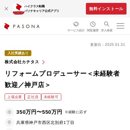
ハイクラス転職
無料インストール
パソナキャリア公式アプリ
サービス紹介
閲覧履歴
求人検索
更新日：2025.01.31
入社実績あり
株式会社カチタス
リフォームプロデューサー＜未経験者
歓迎／神戸店＞
上場企業
正社員
未経験可
350万円〜550万円
※経験に応ず
兵庫県神戸市西区北別府1丁目