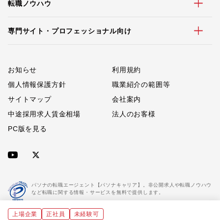
転職ノウハウ
専門サイト・プロフェッショナル向け
お知らせ
利用規約
個人情報保護方針
職業紹介の範囲等
サイトマップ
会社案内
中途採用求人賃金相場
法人のお客様
PC版を見る
パソナの転職エージェント【パソナキャリア】。非公開求人や転職ノウハウ
など転職に関する情報・サービスを無料で提供します。
上場企業
正社員
未経験可
「パソナキャリア」は職業紹介優良事業者に認定されています。