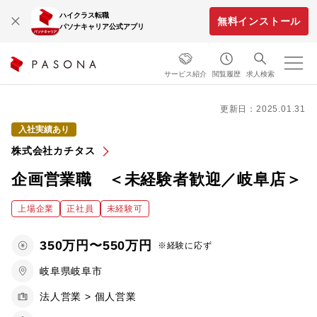
ハイクラス転職
無料インストール
パソナキャリア公式アプリ
サービス紹介
閲覧履歴
求人検索
更新日：2025.01.31
入社実績あり
株式会社カチタス
企画営業職 ＜未経験者歓迎／岐阜店＞
上場企業
正社員
未経験可
350万円〜550万円
※経験に応ず
岐阜県岐阜市
法人営業 > 個人営業