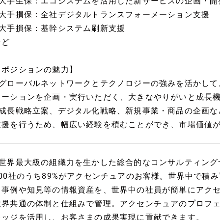
■大手生保：エコシステムを活用した新サービスの企画・開
■大手損保：全社デジタルトランスフォーメーション支援
■大手損保：基幹システム刷新支援
など
【ポジションの魅力】
■グローバルネットワークとテクノロジーの強みを活かして
メーションを企画・実行いただく、大きなやりがいと成長
■成長戦略立案、デジタル化戦略、新規事業・商品の企画な
支援を行うため、幅広い経験を積むことができ、市場価値
■世界最大級の組織力を生かした総合的なコンサルティング
100社のうち89%がアクセンチュアのお客様。世界中で積
る事例や知見等の情報資産を、世界中の社員が簡単にアク
世界共通の体制と仕組みで管理。アクセンチュアのプロフ
レッジを活用し、お客さまの成果実現に貢献できます。