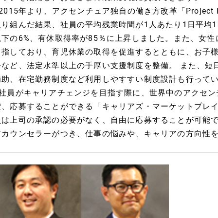
■2015年より、アクセンチュア独自の働き方改革「Project
取り組んだ結果、社員の平均残業時間が1人あたり1日平均
以下の6%、有休取得率が85％に上昇しました。また、女
目指しており、育児休業の取得を促進するとともに、お子
務など、法定水準以上の手厚い支援制度を整備。 また、短
補助、在宅勤務制度など利用しやすすい制度設計も行って
■社員がキャリアチェンジを目指す際に、世界中のアクセン
索、応募することができる「キャリアズ・マーケットプレ
員は上司の承認の必要がなく、自由に応募することが可能
アカウンセラーがつき、仕事の悩みや、キャリアの方向性