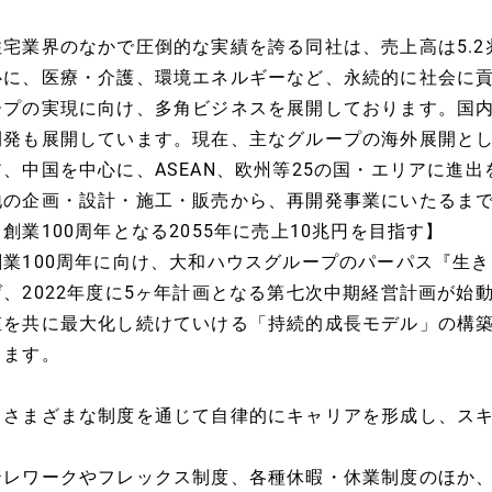
住宅業界のなかで圧倒的な実績を誇る同社は、売上高は5.2
心に、医療・介護、環境エネルギーなど、永続的に社会に
ープの実現に向け、多角ビジネスを展開しております。国
開発も展開しています。現在、主なグループの海外展開と
ア、中国を中心に、ASEAN、欧州等25の国・エリアに進
地の企画・設計・施工・販売から、再開発事業にいたるま
【創業100周年となる2055年に売上10兆円を目指す】
創業100周年に向け、大和ハウスグループのパーパス『生
げ、2022年度に5ヶ年計画となる第七次中期経営計画が始
値を共に最大化し続けていける「持続的成長モデル」の構
ります。
～さまざまな制度を通じて自律的にキャリアを形成し、ス
～
テレワークやフレックス制度、各種休暇・休業制度のほか、