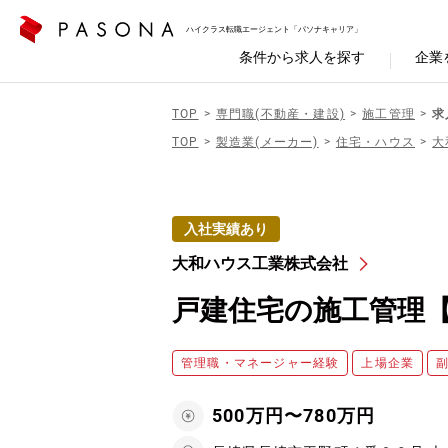
ハイクラス転職エージェント「パソナキャリア」
条件から求人を探す
企業
TOP
専門職(不動産・建設)
施工管理
求
TOP
製造業(メーカー)
住宅・ハウス
大
入社実績あり
大和ハウス工業株式会社
戸建住宅の施工管理
管理職・マネージャー経験
上場企業
500万円〜780万円