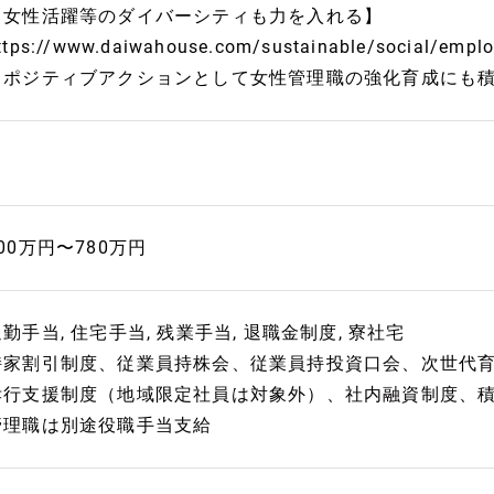
【女性活躍等のダイバーシティも力を入れる】
ttps://www.daiwahouse.com/sustainable/social/employ
※ポジティブアクションとして女性管理職の強化育成にも
00万円〜780万円
勤手当, 住宅手当, 残業手当, 退職金制度, 寮社宅
持家割引制度、従業員持株会、従業員持投資口会、次世代
孝行支援制度（地域限定社員は対象外）、社内融資制度、積立
管理職は別途役職手当支給