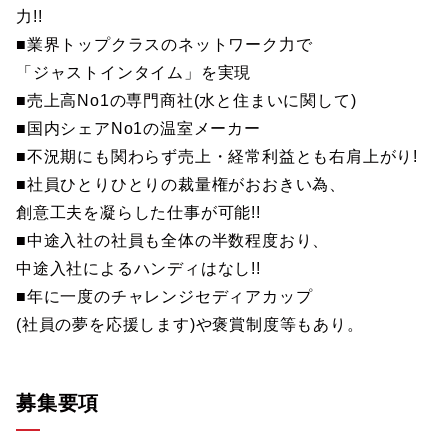
力!!
■業界トップクラスのネットワーク力で
「ジャストインタイム」を実現
■売上高No1の専門商社(水と住まいに関して)
■国内シェアNo1の温室メーカー
■不況期にも関わらず売上・経常利益とも右肩上がり!
■社員ひとりひとりの裁量権がおおきい為、
創意工夫を凝らした仕事が可能!!
■中途入社の社員も全体の半数程度おり、
中途入社によるハンディはなし!!
■年に一度のチャレンジセディアカップ
(社員の夢を応援します)や褒賞制度等もあり。
募集要項