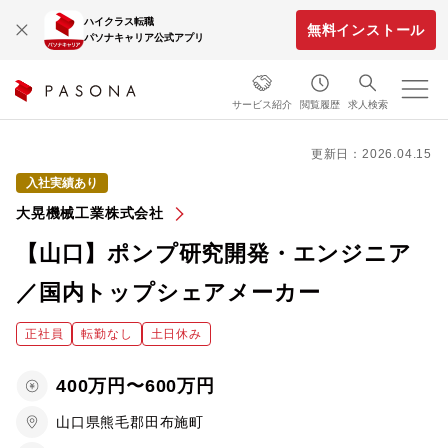
ハイクラス転職
無料インストール
パソナキャリア公式アプリ
サービス紹介
閲覧履歴
求人検索
更新日：2026.04.15
入社実績あり
大晃機械工業株式会社
【山口】ポンプ研究開発・エンジニア
／国内トップシェアメーカー
正社員
転勤なし
土日休み
400万円〜600万円
山口県熊毛郡田布施町