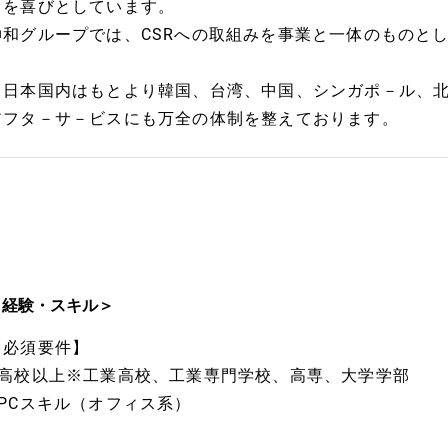
とを喜びとしています。
伸和グループでは、CSRへの取組みを事業と一体のものと
※日本国内はもとより韓国、台湾、中国、シンガポ－ル、
アフタ－サ－ビスにも万全の体制を整えております。
＜経験・スキル＞
【必須要件】
■高校以上※工業高校、工業専門学校、高専、大学学部
■PCスキル（オフィス系）