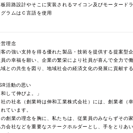
基板回路設計やそこに実装されるマイコン及びモータード
ログラムはＣ言語を使用
経営理念
顧客の強い支持を得る優れた製品・技術を提供する提案型
社員の幸福を願い、企業の繁栄により社員が喜んで全力で
地域との共生を図り、地域社会の経済文化の発展に貢献す
CSR活動の思い
「和して伸びよ。」
当社の社名（創業時は伸和工業株式会社）には、創業者（
られています。
この創業の理念を胸に、私たちは、従業員のみならずその
協力会社などを重要なステークホルダーとし、手をとりあ