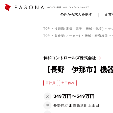
ハイクラス転職エージェント「パソナキャリア」
条件から求人を探す
企業
TOP
技術職(電気・電子・機械・化学)
デ
TOP
製造業(メーカー)
機械・精密機器
伸和コントロールズ株式会社
【長野 伊那市】機器
正社員
土日休み
349万円〜549万円
長野県伊那市高遠町上山田