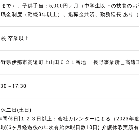
月まで）、子供手当：5,000円／月（中学生以下の扶養の
退職金制度（勤続3年以上）、退職金共済、勤務延長 あり（
高校 卒業以上
長野県伊那市高遠町上山田６２１番地 「長野事業所＿高遠
:30～17:30
週休二日(土日)
[年間休日]１２３日以上：会社カレンダーによる（2023年度実績
休暇(6ヶ月経過後の年次有給休暇日数10日) 介護休暇実績