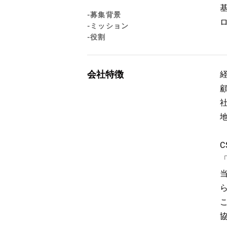
-募集背景
-ミッション
-役割
会社特徴