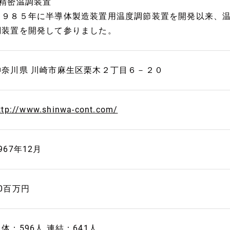
■精密温調装置
１９８５年に半導体製造装置用温度調節装置を開発以来、
調装置を開発して参りました。
神奈川県 川崎市麻生区栗木２丁目６－２０
ttp://www.shinwa-cont.com/
967年12月
90百万円
体：596人 連結：641人