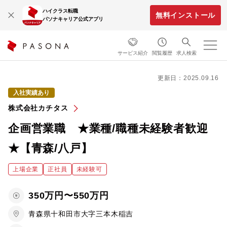
ハイクラス転職
無料インストール
パソナキャリア公式アプリ
サービス紹介
閲覧履歴
求人検索
更新日：2025.09.16
入社実績あり
株式会社カチタス
企画営業職 ★業種/職種未経験者歓迎
★【青森/八戸】
上場企業
正社員
未経験可
350万円〜550万円
青森県十和田市大字三本木稲吉