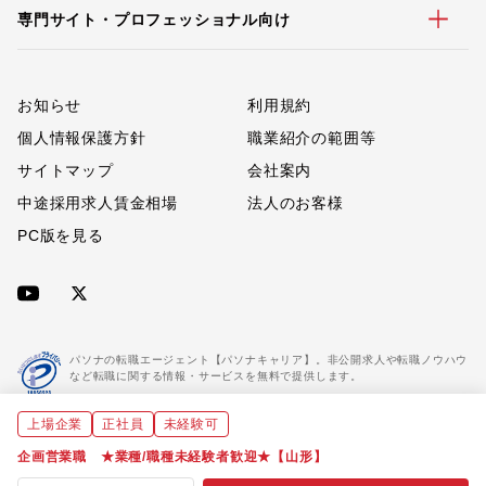
専門サイト・プロフェッショナル向け
お知らせ
利用規約
個人情報保護方針
職業紹介の範囲等
サイトマップ
会社案内
中途採用求人賃金相場
法人のお客様
PC版を見る
パソナの転職エージェント【パソナキャリア】。非公開求人や転職ノウハウ
など転職に関する情報・サービスを無料で提供します。
上場企業
正社員
未経験可
「パソナキャリア」は職業紹介優良事業者に認定されています。
※「パソナキャリア」は株式会社パソナが運営する人材紹介・採用支援サービスの名称です
企画営業職 ★業種/職種未経験者歓迎★【山形】