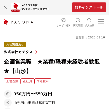
ハイクラス転職
無料インストール
パソナキャリア公式アプリ
サービス紹介
閲覧履歴
求人検索
更新日：2025.09.16
入社実績あり
株式会社カチタス
企画営業職 ★業種/職種未経験者歓迎
★【山形】
上場企業
正社員
未経験可
350万円〜550万円
山形県山形市鉄砲町3丁目