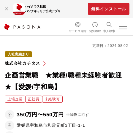
ハイクラス転職
無料インストール
パソナキャリア公式アプリ
サービス紹介
閲覧履歴
求人検索
更新日：2024.08.02
入社実績あり
株式会社カチタス
企画営業職 ★業種/職種未経験者歓迎
★【愛媛/宇和島】
上場企業
正社員
未経験可
350万円〜550万円
※経験に応ず
愛媛県宇和島市和霊元町3丁目-1-1