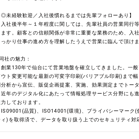
【◎未経験歓迎／入社後慣れるまでは先輩フォローあり】
・入社後半年～１年程度に関しては、先輩社員の営業同行
きます。顧客との信頼関係が非常に重要な業務のため、入
しっかり仕事の進め方を理解したうえで営業に臨んで頂け
■同社の魅力：
・創業130年で仙台にて営業地盤を確立してきました。一
アウト変更可能な最新の可変字印刷(バリアブル印刷)まで
圏分析から宣伝、販促企画提案、実施、効果測定までトー
・近年のデジタル化にあたって情報処理サービス分野にも
注力しております。
IS09001(品質)、ISO14001(環境)、プライバシーマー
ティ)を取得済で、データを取り扱う上でのセキュリティ対