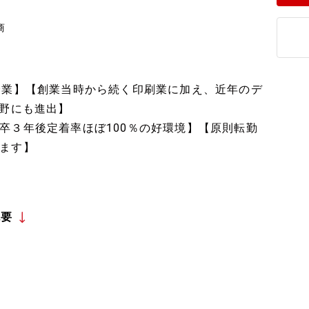
商
企業】【創業当時から続く印刷業に加え、近年のデ
分野にも進出】
卒３年後定着率ほぼ100％の好環境】【原則転勤
ます】
概要