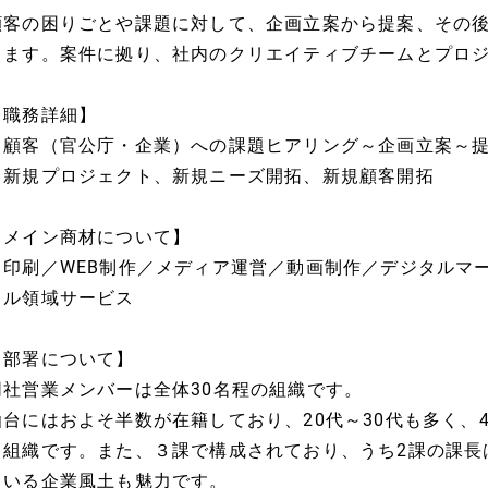
顧客の困りごとや課題に対して、企画立案から提案、その
きます。案件に拠り、社内のクリエイティブチームとプロ
【職務詳細】
・顧客（官公庁・企業）への課題ヒアリング～企画立案～
・新規プロジェクト、新規ニーズ開拓、新規顧客開拓
【メイン商材について】
・印刷／WEB制作／メディア運営／動画制作／デジタルマ
タル領域サービス
【部署について】
同社営業メンバーは全体30名程の組織です。
仙台にはおよそ半数が在籍しており、20代～30代も多く、
る組織です。また、３課で構成されており、うち2課の課長
ている企業風土も魅力です。