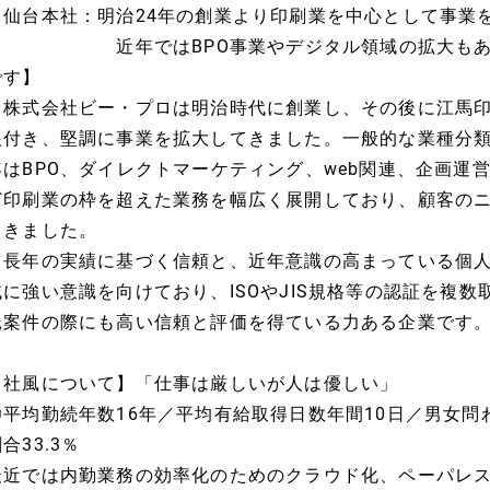
【仙台本社：明治24年の創業より印刷業を中心として事業
近年ではBPO事業やデジタル領域の拡大もあり、
です】
株式会社ビー・プロは明治時代に創業し、その後に江馬印
根付き、堅調に事業を拡大してきました。一般的な業種分
年はBPO、ダイレクトマーケティング、web関連、企画運
ど印刷業の枠を超えた業務を幅広く展開しており、顧客の
てきました。
長年の実績に基づく信頼と、近年意識の高まっている個人
域に強い意識を向けており、ISOやJIS規格等の認証を複
託案件の際にも高い信頼と評価を得ている力ある企業です
【社風について】「仕事は厳しいが人は優しい」
◎平均勤続年数16年／平均有給取得日数年間10日／男女
合33.3％
最近では内勤業務の効率化のためのクラウド化、ペーパレ