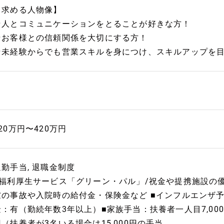
【求める人物像】
★人とコミュニケーションをとることが好きな方！
★お客様との信頼関係を大切にする方！
★未経験からでも営業スキルを身につけ、スキルアップを
20万円〜420万円
通勤手当, 退職金制度
■福利厚生サービス「グリーン・パル」/祝金や提携施設の優
慮の事故や入院時の給付金・保険金など ■インフルエンザ
金：有（勤続年数3年以上）■家族手当：扶養者一人目7,000円
円（扶養者が3名いる場合は15,000円の手当