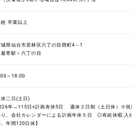
高校 卒業以上
宮城県仙台市若林区六丁の目西町4－1
＜最寄駅＞六丁の目
:00～18:00
週休二日(土日)
2026年→115日+計画有休5日 週休２日制（土日休）
あり。会社カレンダーによる計画年休５日 ◎有給休暇:入社
め、年間120日休】