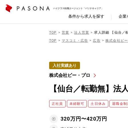
ハイクラス転職エージェント「パソナキャリア」
条件から求人を探す
企業
TOP
営業
法人営業
求人詳細 【仙台／
TOP
マスコミ・広告
広告
株式会社ビ
入社実績あり
株式会社ビー・プロ
【仙台／転勤無】法人
正社員
未経験可
土日休み
退職金制
320万円〜420万円