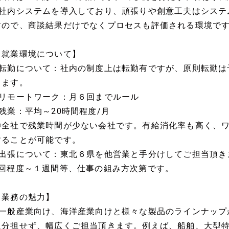
■社内システムを導入しており、頑張りや創意工夫はシステ
すので、商談結果だけでなくプロセスも評価される環境で
【就業環境について】
■転勤について：社内の制度上は転勤有ですが、原則転勤は
します。
■リモートワーク：月６回までルール
■残業：平均～20時間程度/月
◎全社で残業時間が少ない会社です。有給消化率も高く、
することが可能です。
■出張について：東北６県を他営業と手分けしてご担当頂き
2回程度～１週間等、仕事の組み方次第です。
【業務の魅力】
■一般産業向け、海洋産業向けと様々な製品のラインナップ
に分担せず、幅広くご担当頂きます。例えば、船舶、大型