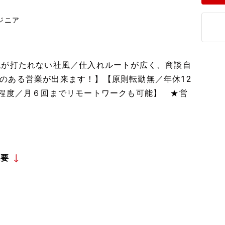
ジニア
杭が打たれない社風／仕入れルートが広く、商談自
のある営業が出来ます！】【原則転勤無／年休12
間程度／月６回までリモートワークも可能】 ★営
概要