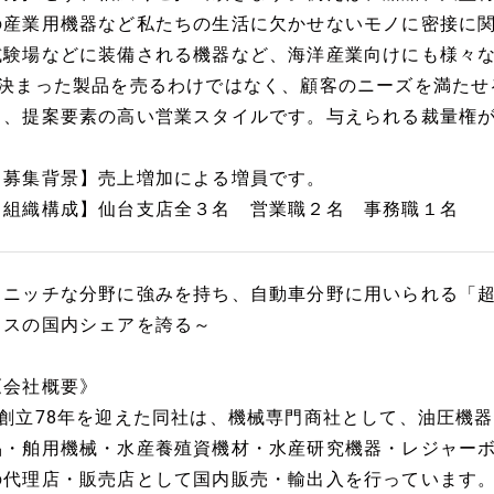
の産業用機器など私たちの生活に欠かせないモノに密接に
試験場などに装備される機器など、海洋産業向けにも様々
■決まった製品を売るわけではなく、顧客のニーズを満たせ
く、提案要素の高い営業スタイルです。与えられる裁量権が
【募集背景】売上増加による増員です。
【組織構成】仙台支店全３名 営業職２名 事務職１名
～ニッチな分野に強みを持ち、自動車分野に用いられる「
ラスの国内シェアを誇る～
《会社概要》
■創立78年を迎えた同社は、機械専門商社として、油圧機
品・舶用機械・水産養殖資機材・水産研究機器・レジャー
の代理店・販売店として国内販売・輸出入を行っています