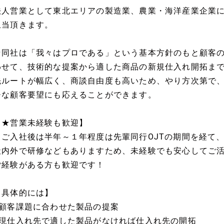
法人営業として東北エリアの製造業、農業・海洋産業企業
担当頂きます。
★同社は「我々はプロである」という基本方針のもと顧客
わせて、技術的な提案から適した商品の新規仕入れ開拓ま
先ルートが幅広く、商談自由度も高いため、やり方次第で
チな顧客要望にも応えることができます。
【★営業未経験も歓迎】
ご入社後は半年～１年程度は先輩同行OJTの期間を経て
社内外で研修などもありますため、未経験でも安心してご
ご経験がある方も歓迎です！
【具体的には】
■顧客課題に合わせた製品の提案
■現仕入れ先で適した製品がなければ仕入れ先の開拓