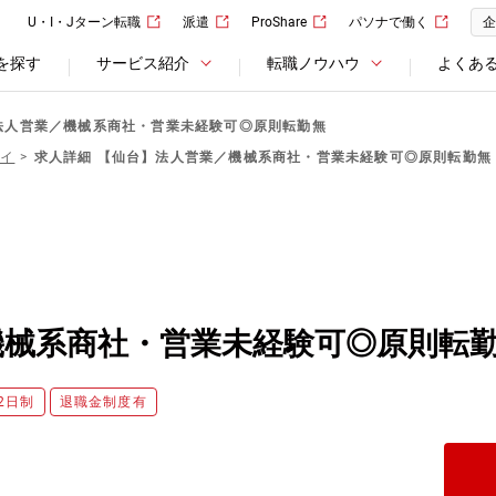
U・I・Jターン転職
派遣
ProShare
パソナで働く
企
を探す
サービス紹介
転職ノウハウ
よくあ
法人営業／機械系商社・営業未経験可◎原則転勤無
ツイ
求人詳細 【仙台】法人営業／機械系商社・営業未経験可◎原則転勤無
機械系商社・営業未経験可◎原則転
2日制
退職金制度有