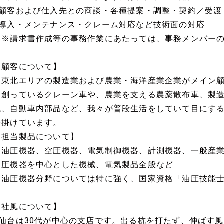
■顧客および仕入先との商談・各種提案・調整・契約／受渡
■導入・メンテナンス・クレーム対応など技術面の対応
※請求書作成等の事務作業にあたっては、事務メンバーの
【顧客について】
東北エリアの製造業および農業・海洋産業企業がメイン顧
を創っているクレーン車や、農業を支える農薬散布車、製
械、自動車内部品など、我々が普段生活をしていて目にす
手掛けています。
【担当製品について】
油圧機器、空圧機器、電気制御機器、計測機器、一般産業
油圧機器を中心とした機械、電気製品全般など
油圧機器分野については特に強く、国家資格「油圧技能士
【社風について】
■仙台は30代が中心の支店です。出る杭を打たず、伸ばす