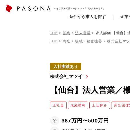
ハイクラス転職エージェント「パソナキャリア」
条件から求人を探す
企業
TOP
営業
法人営業
求人詳細 【仙台】
TOP
商社
機械・精密機器
株式会社マ
入社実績あり
株式会社マツイ
【仙台】法人営業／
正社員
未経験可
土日休み
完全週休
387万円〜500万円