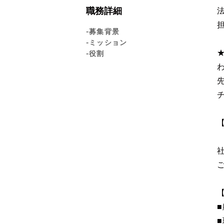
職務詳細
-募集背景
-ミッション
-役割